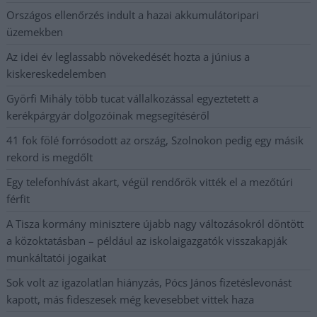
Országos ellenőrzés indult a hazai akkumulátoripari
üzemekben
Az idei év leglassabb növekedését hozta a június a
kiskereskedelemben
Györfi Mihály több tucat vállalkozással egyeztetett a
kerékpárgyár dolgozóinak megsegítéséről
41 fok fölé forrósodott az ország, Szolnokon pedig egy másik
rekord is megdőlt
Egy telefonhívást akart, végül rendőrök vitték el a mezőtúri
férfit
A Tisza kormány minisztere újabb nagy változásokról döntött
a közoktatásban – például az iskolaigazgatók visszakapják
munkáltatói jogaikat
Sok volt az igazolatlan hiányzás, Pócs János fizetéslevonást
kapott, más fideszesek még kevesebbet vittek haza