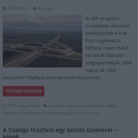
2025.08.15.
Kiss Lajos
Az M4-es építési
munkálatai időnként
befolyásolják a 4-es
főút forgalmát is.
Néhány napon belül
ezt ismét többször
megtapasztaljuk, több
napon át, több
helyszínen félpályás lezárásra kell készülnünk.
TOVÁBB OLVASOM
,
,
,
,
JNSZ megyei hírek
4-es főút
augusztus
autópálya
építés
,
,
,
forgalom
Jász-Nagykun Szolnok megye
lezárás
m4-es
A Csángó fesztivál egy belsős szemével –
képek