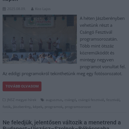
2025.08.09.
Kiss Lajos
A héten Jászberényben
vehetünk részt a
Csángó Fesztivál
programsorozatán.
Több mint ötszáz
közreműködőt és
mintegy negyven
programot vonultat fel.
Az eddigi programokról tekinthetünk meg egy fotósorozatot.
TOVÁBB OLVASOM
,
,
,
,
JNSZ megyei hírek
augusztus
csángó
csángó fesztivál
fesztivál
,
,
,
,
fotók
Jászberény
képek
programok
programsorozat
Ne feledjük, jelentősen változik a menetrend a
Budapest–Újszász–Szolnok–Békéscsaba