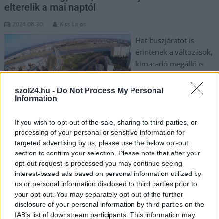
elterelik a mai naptól
2024.08.30.
Kiss Lajos
Hat buszjáratot is
érintenek a változások,
kimaradó megálló is
van, ne rutinból
közlekedjünk a
szol24.hu -
Do Not Process My Personal
munkálatok alatt.
Information
TOVÁBB OLVASOM
If you wish to opt-out of the sale, sharing to third parties, or
processing of your personal or sensitive information for
,
,
,
,
,
targeted advertising by us, please use the below opt-out
Szolnok
augusztus
buszjáratok
elterelés
forgalom
péntek
section to confirm your selection. Please note that after your
,
,
Szolnok
változás
várkonyi tér
opt-out request is processed you may continue seeing
interest-based ads based on personal information utilized by
Visszatér a forróság, újabb hőhullám éri el a
us or personal information disclosed to third parties prior to
Jászkunságot vasárnaptól, 38-40 fok is lehet
your opt-out. You may separately opt-out of the further
disclosure of your personal information by third parties on the
2024.08.09.
Kiss Lajos
IAB’s list of downstream participants. This information may