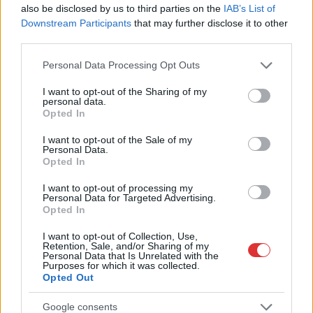
also be disclosed by us to third parties on the
IAB’s List of
Vasárnaptól
Downstream Participants
that may further disclose it to other
folyamatos és intenzív
third parties.
melegedés következik,
visszatér a kánikula.
Please note that this website/app uses one or more Google
Personal Data Processing Opt Outs
Sajnos eleve hatalmas
services and may gather and store information including but
not limited to your visit or usage behaviour. You may click to
I want to opt-out of the Sharing of my
a szárazság az Alföldön
personal data.
grant or deny consent to Google and its third-party tags to
és erre jönnek most a
Opted In
use your data for below specified purposes in below Google
csapadékmentes, forró
consent section.
I want to opt-out of the Sale of my
napok.
Personal Data.
Opted In
TOVÁBB OLVASOM
I want to opt-out of processing my
Personal Data for Targeted Advertising.
,
,
,
,
,
Magyarország
alföld
augusztus
csapadék
forróság
hőhullám
Opted In
,
,
,
,
Jászkunság
kánikula
melegedés
szárazság
vasárnap
I want to opt-out of Collection, Use,
Retention, Sale, and/or Sharing of my
Personal Data that Is Unrelated with the
Csak megtörténik: kicserélik az Ady Endre út
Purposes for which it was collected.
alatti ivóvízvezetéket két ütemben
Opted Out
2024.08.08.
Kiss Lajos
Google consents