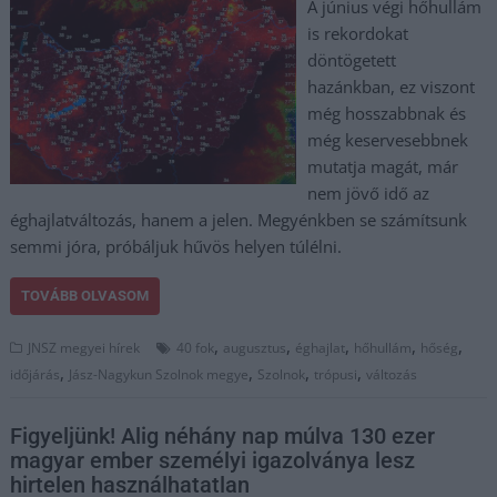
A június végi hőhullám
is rekordokat
döntögetett
hazánkban, ez viszont
még hosszabbnak és
még keservesebbnek
mutatja magát, már
nem jövő idő az
éghajlatváltozás, hanem a jelen. Megyénkben se számítsunk
semmi jóra, próbáljuk hűvös helyen túlélni.
TOVÁBB OLVASOM
,
,
,
,
,
JNSZ megyei hírek
40 fok
augusztus
éghajlat
hőhullám
hőség
,
,
,
,
időjárás
Jász-Nagykun Szolnok megye
Szolnok
trópusi
változás
Figyeljünk! Alig néhány nap múlva 130 ezer
magyar ember személyi igazolványa lesz
hirtelen használhatatlan