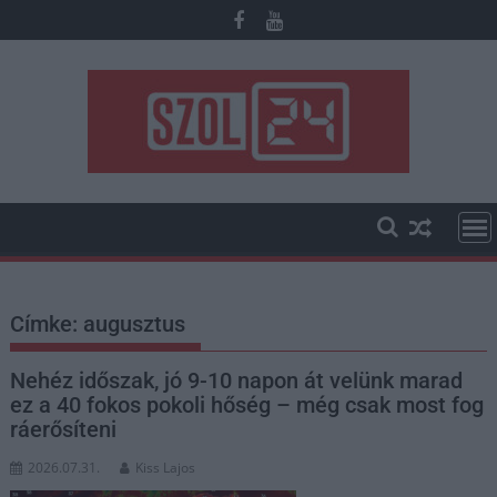
Skip
to
content
Címke:
augusztus
Nehéz időszak, jó 9-10 napon át velünk marad
ez a 40 fokos pokoli hőség – még csak most fog
ráerősíteni
2026.07.31.
Kiss Lajos