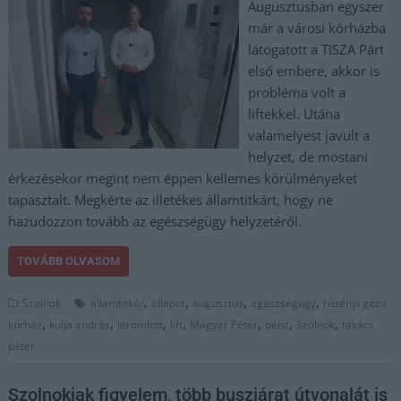
Augusztusban egyszer
már a városi kórházba
látogatott a TISZA Párt
első embere, akkor is
probléma volt a
liftekkel. Utána
valamelyest javult a
helyzet, de mostani
érkezésekor megint nem éppen kellemes körülményeket
tapasztalt. Megkérte az illetékes államtitkárt, hogy ne
hazudozzon tovább az egészségügy helyzetéről.
TOVÁBB OLVASOM
,
,
,
,
Szolnok
államtitkár
állapot
augusztus
egészségügy
hetényi géza
,
,
,
,
,
,
,
kórház
kulja andrás
leromlott
lift
Magyar Péter
pénz
Szolnok
takács
péter
Szolnokiak figyelem, több buszjárat útvonalát is