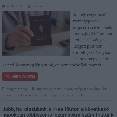
2026.07.29.
Kiss Lajos
Ha még régi típusú
személyije van,
sürgősen cserélni kell,
mert a jövő héten már
nem lesz érvényes.
Rengeteg ember
érintett, Jász-Nagykun-
Szolnok megye sem
kivétel. Most még léphetünk, de nem sok időnk maradt.
TOVÁBB OLVASOM
,
,
,
,
Magyarország
augusztus
csere
érvényesség
igazolvány
Jász-
,
,
,
,
Nagykun Szolnok megye
lejár
magyar
papír
személyi
Jobb, ha készülünk, a 4-es főúton a következő
napokban többször is lezárásokra számíthatunk