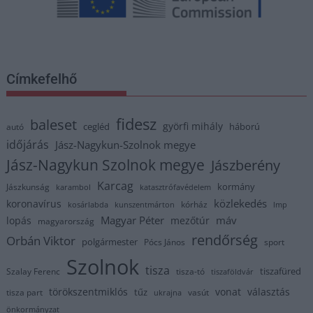
Címkefelhő
fidesz
baleset
györfi mihály
cegléd
háború
autó
időjárás
Jász-Nagykun-Szolnok megye
Jász-Nagykun Szolnok megye
Jászberény
Karcag
kormány
Jászkunság
karambol
katasztrófavédelem
közlekedés
koronavírus
kórház
kosárlabda
kunszentmárton
lmp
Magyar Péter
máv
lopás
mezőtúr
magyarország
rendőrség
Orbán Viktor
polgármester
Pócs János
sport
Szolnok
tisza
tiszafüred
Szalay Ferenc
tisza-tó
tiszaföldvár
törökszentmiklós
vonat
választás
tűz
tisza part
vasút
ukrajna
önkormányzat