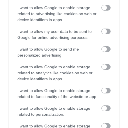
A szolnoki csőtörések
I want to allow Google to enable storage
hatalmas százaléka az
related to advertising like cookies on web or
Ady Endre úton történt
device identifiers in apps.
az elmúlt években,
I want to allow my user data to be sent to
meglehetősen gyakran.
Google for online advertising purposes.
Néhány nap és lássunk
csodát, kicserélik az
I want to allow Google to send me
ivóvízvezetéket, a
personalized advertising.
legkritikusabb helyekkel kezdve. Ez komoly
forgalomkorlátozásokkal is jár majd.
I want to allow Google to enable storage
related to analytics like cookies on web or
device identifiers in apps.
TOVÁBB OLVASOM
I want to allow Google to enable storage
,
,
,
,
,
Szolnok
ady endre út
augusztus
csere
csőtörés
ivóvíz
related to functionality of the website or app.
,
,
,
ivóvízvezeték
munkálatok
szolgáltató
Szolnok
I want to allow Google to enable storage
Bejegyzés
related to personalization.
Régebbi bejegyzések
navigáció
I want to allow Google to enable storage