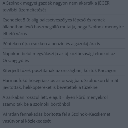
A Szolnok megyei gazdák nagyon nem akarták a JÉGER
további üzemeltetését
Csendélet 5.0: alig balesetveszélyes lépcső és remek
állapotban levő buszmegálló mutatja, hogy Szolnok mennyire
élhető város
Pénteken újra csökken a benzin és a gázolaj ára is
Napokon belül megválasztja az új köztársasági elnököt az
Országgyűlés
Kiterjedt tüzek pusztítanak az országban, köztük Karcagon
Harmadfokú hőségriasztás az országban: Szolnokon klímát
javítottak, helikoptereket is bevetettek a tüzeknél
A zárkában rosszul lett, elájult – ilyen körülményekről
számoltak be a szolnoki börtönből
Váratlan fennakadás borította fel a Szolnok–Kecskemét
vasútvonal közlekedését