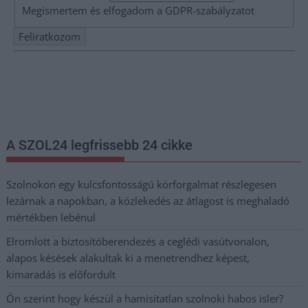
Megismertem és elfogadom a
GDPR-szabályzat
ot
Nem szeretne lemaradni semmiről? Csak egy kattintás, és hírlevelünk a
legfrissebb információkkal és exkluzív tartalmakkal hétről hétre
postaládájába érkezik!
A SZOL24 legfrissebb 24 cikke
Szolnokon egy kulcsfontosságú körforgalmat részlegesen
lezárnak a napokban, a közlekedés az átlagost is meghaladó
mértékben lebénul
Elromlott a biztosítóberendezés a ceglédi vasútvonalon,
alapos késések alakultak ki a menetrendhez képest,
kimaradás is előfordult
Ön szerint hogy készül a hamisítatlan szolnoki habos isler?