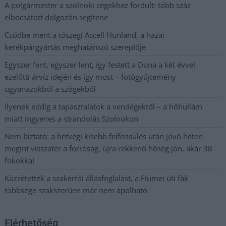
A polgármester a szolnoki cégekhez fordult: több száz
elbocsátott dolgozón segítene
Csődbe ment a tószegi Accell Hunland, a hazai
kerékpárgyártás meghatározó szereplője
Egyszer fent, egyszer lent, így festett a Duna a két évvel
ezelőtti árvíz idején és így most – fotógyűjtemény
ugyanazokból a szögekből
Ilyenek eddig a tapasztalatok a vendégektől – a hőhullám
miatt ingyenes a strandolás Szolnokon
Nem biztató: a hétvégi kisebb felfrissülés után jövő héten
megint visszatér a forróság, újra rekkenő hőség jön, akár 38
fokokkal
Közzétették a szakértői állásfoglalást, a Fiumei úti fák
többsége szakszerűen már nem ápolható
Elérhetőség