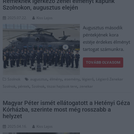
Remeknek ígérkező zenei élményt kapunk
Szolnokon, augusztus elején
2025.07.22.
Kiss Lajos
Augusztus második
péntekjének kora
estéje érdekes élményt
tartogat számunkra.
TOVÁBB OLVASOM
,
,
,
,
Szolnok
augusztus
élmény
esemény
légierő
Légierő Zenekar
,
,
,
,
Szolnok
péntek
Szolnok
tiszai hajósok tere
zenekar
Magyar Péter ismét ellátogatott a Hetényi Géza
Kórházba, szerinte most még rosszabb a
helyzet
2025.04.16.
Kiss Lajos