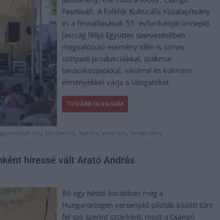
Fesztivált. A Folklór Kulturális Közalapítvány
és a fennállásának 55. évfordulóját ünneplő
Jászság Népi Együttes szervezésében
megvalósuló esemény idén is színes
színpadi produkciókkal, szakmai
tanácskozásokkal, vásárral és kulináris
élményekkel várja a látogatókat.
TOVÁBB OLVASOM
,
,
,
,
agyományőrzés
Jászberény
kultúra
program
rendezvény
mként híressé vált Arató András
Bő egy héttel korábban még a
Hungaroringen versenyző pilóták között tűnt
fel szó szerint sztárként, most a Csángó