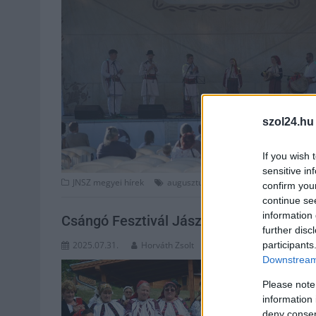
szol24.hu
If you wish 
sensitive in
,
,
,
JNSZ megyei hírek
augusztus
csángó
csángó fesztivál
confirm you
continue se
information 
Csángó Fesztivál Jászberényben: Kultur
further disc
participants
2025.07.31.
Horváth Zsolt
Downstream 
Please note
information 
deny consent