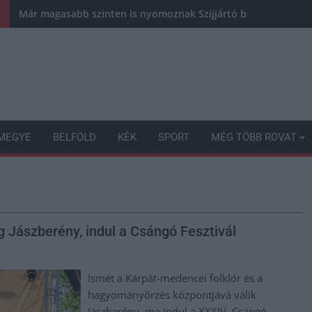
Már magasabb szinten is nyomoznak Szijjártó büntetőügyében,
MEGYE
BELFÖLD
KÉK
SPORT
MÉG TÖBB ROVAT
g Jászberény, indul a Csángó Fesztivál
Ismét a Kárpát-medencei folklór és a
hagyományőrzés központjává válik
Jászberény, ma indul a XXXIV. Csángó