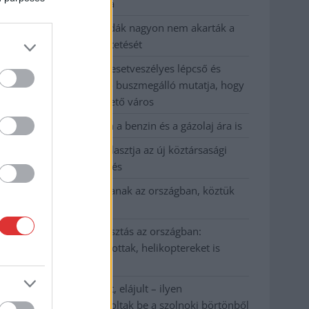
kevesebbet vittek haza
A Szolnok megyei gazdák nagyon nem akarták a
JÉGER további üzemeltetését
Csendélet 5.0: alig balesetveszélyes lépcső és
remek állapotban levő buszmegálló mutatja, hogy
Szolnok mennyire élhető város
Pénteken újra csökken a benzin és a gázolaj ára is
Napokon belül megválasztja az új köztársasági
elnököt az Országgyűlés
Kiterjedt tüzek pusztítanak az országban, köztük
Karcagon
Harmadfokú hőségriasztás az országban:
Szolnokon klímát javítottak, helikoptereket is
bevetettek a tüzeknél
A zárkában rosszul lett, elájult – ilyen
körülményekről számoltak be a szolnoki börtönből