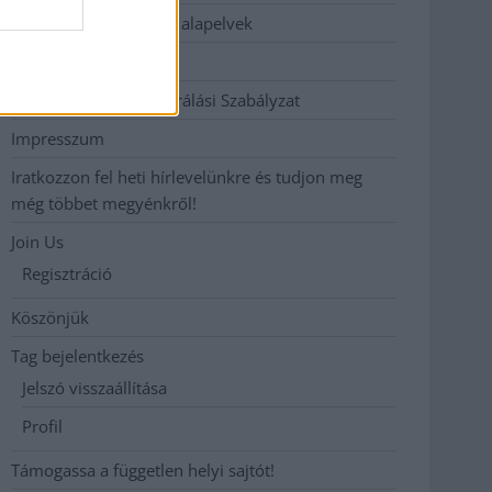
Etikai és függetlenségi alapelvek
Hirdetési árak
Hozzászólási és Moderálási Szabályzat
Impresszum
Iratkozzon fel heti hírlevelünkre és tudjon meg
még többet megyénkről!
Join Us
Regisztráció
Köszönjük
Tag bejelentkezés
Jelszó visszaállítása
Profil
Támogassa a független helyi sajtót!