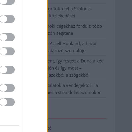
Váratlan fennakadás borította fel a Szolnok–
Kecskemét vasútvonal közlekedését
A polgármester a szolnoki cégekhez fordult: több
száz elbocsátott dolgozón segítene
Csődbe ment a tószegi Accell Hunland, a hazai
kerékpárgyártás meghatározó szereplője
Egyszer fent, egyszer lent, így festett a Duna a két
évvel ezelőtti árvíz idején és így most –
fotógyűjtemény ugyanazokból a szögekből
Ilyenek eddig a tapasztalatok a vendégektől – a
hőhullám miatt ingyenes a strandolás Szolnokon
Elérhetőség
Adatkezelési tájékoztató