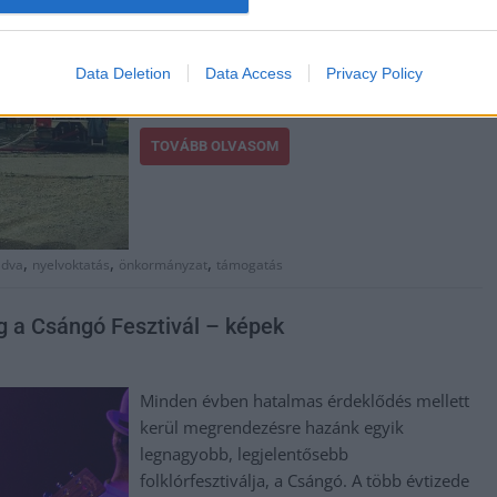
épületben összesen 55 helyi csángó
gyermek tanult magyarul. Az önkormányzat
nem tétlenkedett sokáig, egymillió forint
Data Deletion
Data Access
Privacy Policy
értékben nyújtott pénzügyi támogatást.
TOVÁBB OLVASOM
,
,
,
ldva
nyelvoktatás
önkormányzat
támogatás
 a Csángó Fesztivál – képek
Minden évben hatalmas érdeklődés mellett
kerül megrendezésre hazánk egyik
legnagyobb, legjelentősebb
folklórfesztiválja, a Csángó. A több évtizede