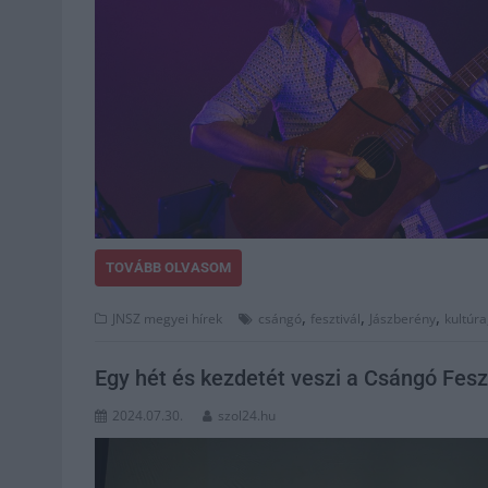
TOVÁBB OLVASOM
,
,
,
JNSZ megyei hírek
csángó
fesztivál
Jászberény
kultúra
Egy hét és kezdetét veszi a Csángó Fesz
2024.07.30.
szol24.hu