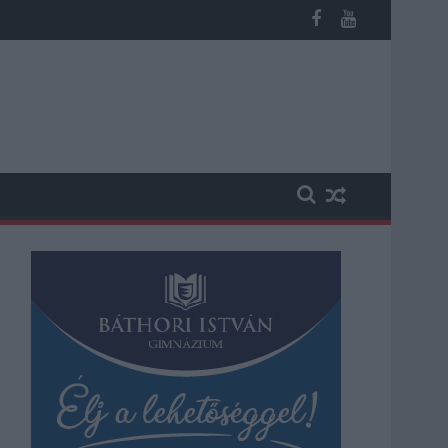
 vesztegetés miatt 3 év letöltendőt kaphat és ez csak az egyik 