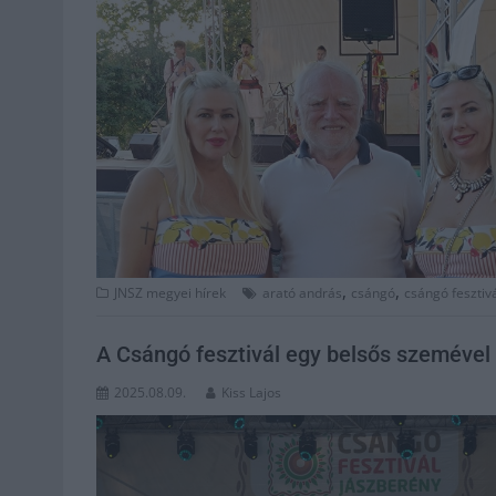
,
,
JNSZ megyei hírek
arató andrás
csángó
csángó fesztiv
A Csángó fesztivál egy belsős szemével
2025.08.09.
Kiss Lajos