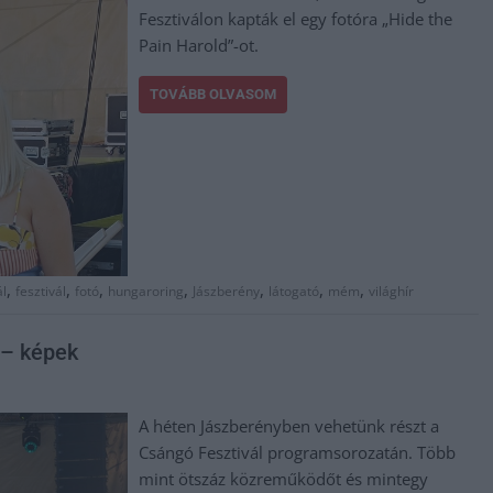
Fesztiválon kapták el egy fotóra „Hide the
Pain Harold”-ot.
TOVÁBB OLVASOM
,
,
,
,
,
,
,
ál
fesztivál
fotó
hungaroring
Jászberény
látogató
mém
világhír
 – képek
A héten Jászberényben vehetünk részt a
Csángó Fesztivál programsorozatán. Több
mint ötszáz közreműködőt és mintegy