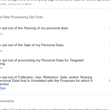
ötszáz közreműködőt és mintegy negyven
ogle consent section.
programot vonultat fel. A fesztivál során
moldvai és gyimesi csángók, valamint
l Data Processing Opt Outs
erdélyi, felvidéki és magyarországi
néptáncosok és zenészek lépnek színpadra.
o opt-out of the Sharing of my personal data.
In
TOVÁBB OLVASOM
o opt-out of the Sale of my Personal Data.
In
to opt-out of processing my Personal Data for Targeted
,
,
agyományőrzés
Jászberény
Népművészet
ing.
In
is élet
o opt-out of Collection, Use, Retention, Sale, and/or Sharing
ersonal Data that Is Unrelated with the Purposes for which it
lected.
Out
Egy éve, tavaly januárban lett a Jászkerület
Kulturális és Művészeti Közhasznú Nonprofit
consents
Kft. vezetője Csombor Andrea. Az tudvalevő,
hogy gazdasági tekintetben nagyon nehéz
o allow Google to enable storage related to advertising like cookies on