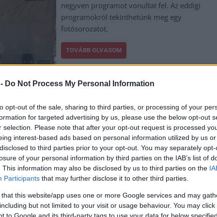
negyven programot vonultat fel. Az eddigi
programokról tekinthetünk meg egy
fotósorozatot.
TOVÁBB OLVASOM
 -
Do Not Process My Personal Information
to opt-out of the sale, sharing to third parties, or processing of your per
formation for targeted advertising by us, please use the below opt-out s
,
,
,
,
,
fesztivál
fotók
Jászberény
képek
programok
programsorozat
r selection. Please note that after your opt-out request is processed y
eing interest-based ads based on personal information utilized by us or
disclosed to third parties prior to your opt-out. You may separately opt-
ális kavalkád és hagyományőrzés
losure of your personal information by third parties on the IAB’s list of
. This information may also be disclosed by us to third parties on the
IA
Participants
that may further disclose it to other third parties.
Jászberényben augusztus 6. és 10. között
kerül megrendezésre a 33. Csángó Fesztivál
 that this website/app uses one or more Google services and may gath
including but not limited to your visit or usage behaviour. You may click 
és Népművészeti Vásár, amely több mint
 to Google and its third-party tags to use your data for below specifi