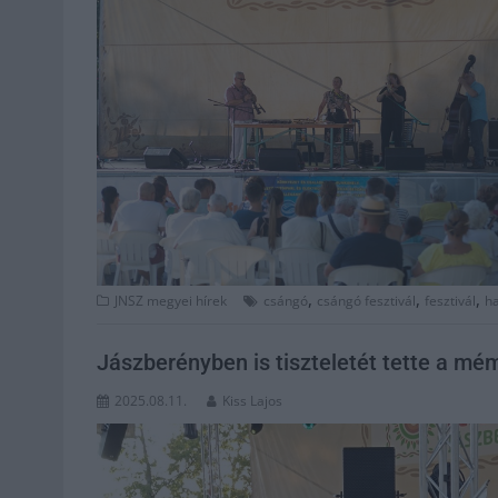
,
,
,
JNSZ megyei hírek
csángó
csángó fesztivál
fesztivál
h
Jászberényben is tiszteletét tette a mé
2025.08.11.
Kiss Lajos