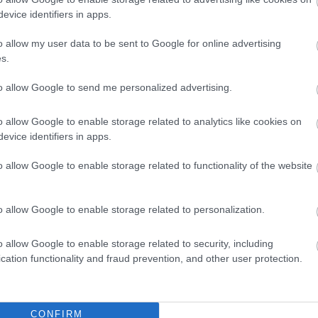
evice identifiers in apps.
esztendőkön vagyunk túl, ami a források,
pályázati lehetőségek csökkenésében is
o allow my user data to be sent to Google for online advertising
észrevehető volt. Az ügyvezető a Jászsági
s.
Térségi TV Fáma című műsorában a
problémákról, a jászberényi kulturális életről
to allow Google to send me personalized advertising.
és személyes tapasztalatairól is beszélt.
o allow Google to enable storage related to analytics like cookies on
TOVÁBB OLVASOM
evice identifiers in apps.
o allow Google to enable storage related to functionality of the website
,
,
,
Jászberény
jászkerület
kultúra
o allow Google to enable storage related to personalization.
rény pénzügyi segítséget nyújtott
o allow Google to enable storage related to security, including
cation functionality and fraud prevention, and other user protection.
A Csángó Fesztivál szervezőitől érkezett a
lesújtó hír Jászberénybe: a moldvai Trunk
faluban található magyar ház teljesen
leégett, csak a falai maradtak épen. Az
CONFIRM