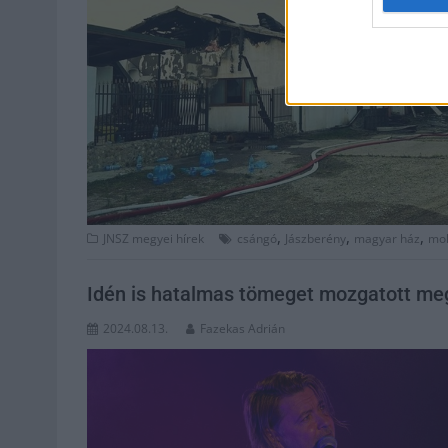
,
,
,
JNSZ megyei hírek
csángó
Jászberény
magyar ház
mo
Idén is hatalmas tömeget mozgatott meg
2024.08.13.
Fazekas Adrián