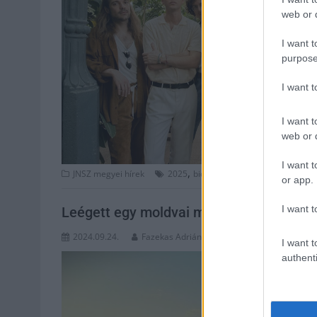
web or d
I want t
purpose
I want 
I want t
web or d
I want t
,
,
,
JNSZ megyei hírek
2025
bidf
csángó
csombor andrea
or app.
I want t
Leégett egy moldvai magyar ház, Jászbe
2024.09.24.
Fazekas Adrián
I want t
authenti