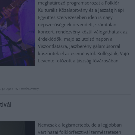
meghatározó programsorozat a Folklór
Kulturális Közalapítvány és a Jászság Népi
Együttes szervezésében idén is nagy
népszerűségnek örvendett, számtalan
koncert, rendezvény közül válogathattak az
érdeklődők, majd az utolsó napon a
Viszontlátásra, Jászberény gálaműsorral
köszöntek el az eseménytől. Kollégánk, Vajó
Levente fotózott a Jászság fővárosában.
,
,
program
rendezvény
tivál
Nemcsak a legismertebb, de a legjobban
várt hazai folklórfesztivál természetesen