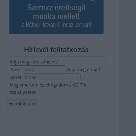
Hírlevél feliratkozás
Adja meg keresztnevét:
Adja meg e-mail
címét:
Megismertem és elfogadom a
GDPR-
szabályzat
ot
Nem szeretne lemaradni semmiről? Csak egy kattintás, és
hírlevelünk a legfrissebb információkkal és exkluzív
tartalmakkal hétről hétre postaládájába érkezik!