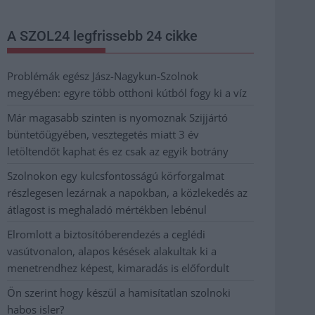
A SZOL24 legfrissebb 24 cikke
Problémák egész Jász-Nagykun-Szolnok
megyében: egyre több otthoni kútból fogy ki a víz
Már magasabb szinten is nyomoznak Szijjártó
büntetőügyében, vesztegetés miatt 3 év
letöltendőt kaphat és ez csak az egyik botrány
Szolnokon egy kulcsfontosságú körforgalmat
részlegesen lezárnak a napokban, a közlekedés az
átlagost is meghaladó mértékben lebénul
Elromlott a biztosítóberendezés a ceglédi
vasútvonalon, alapos késések alakultak ki a
menetrendhez képest, kimaradás is előfordult
Ön szerint hogy készül a hamisítatlan szolnoki
habos isler?