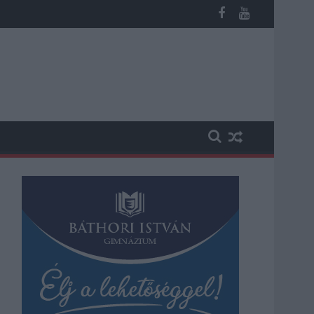
n, vesztegetés miatt 3 év letöltendőt kaphat és ez csak az egyi