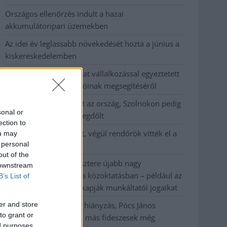
Országos ellenőrzés indult a hazai
akkumulátoripari üzemekben
Az idei év leglassabb növekedését hozta a június a
kiskereskedelemben
Györfi Mihály több tucat vállalkozással egyeztetett
a kerékpárgyár dolgozóinak megsegítéséről
41 fok fölé forrósodott az ország, Szolnokon pedig
sonal or
egy másik rekord is megdőlt
ection to
Egy telefonhívást akart, végül rendőrök vitték el a
ou may
 personal
mezőtúri férfit
out of the
A Tisza kormány minisztere újabb nagy
 downstream
változásokról döntött a közoktatásban – például az
B’s List of
iskolaigazgatók visszakapják munkáltatói jogaikat
er and store
Sok volt az igazolatlan hiányzás, Pócs János
to grant or
fizetéslevonást kapott, más fideszesek még
ed purposes