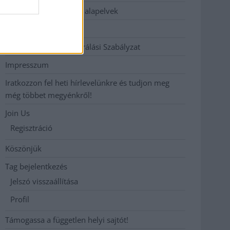
Etikai és függetlenségi alapelvek
Hirdetési árak
Hozzászólási és Moderálási Szabályzat
Impresszum
Iratkozzon fel heti hírlevelünkre és tudjon meg
még többet megyénkről!
Join Us
Regisztráció
Köszönjük
Tag bejelentkezés
Jelszó visszaállítása
Profil
Támogassa a független helyi sajtót!