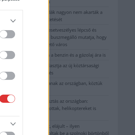
kevesebbet vittek haza
A Szolnok megyei gazdák nagyon nem akarták a
JÉGER további üzemeltetését
Csendélet 5.0: alig balesetveszélyes lépcső és
remek állapotban levő buszmegálló mutatja, hogy
Szolnok mennyire élhető város
Pénteken újra csökken a benzin és a gázolaj ára is
Napokon belül megválasztja az új köztársasági
elnököt az Országgyűlés
Kiterjedt tüzek pusztítanak az országban, köztük
Karcagon
Harmadfokú hőségriasztás az országban:
Szolnokon klímát javítottak, helikoptereket is
bevetettek a tüzeknél
A zárkában rosszul lett, elájult – ilyen
körülményekről számoltak be a szolnoki börtönből