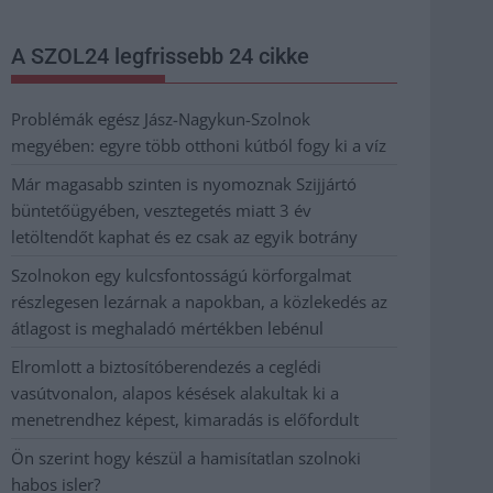
A SZOL24 legfrissebb 24 cikke
Problémák egész Jász-Nagykun-Szolnok
megyében: egyre több otthoni kútból fogy ki a víz
Már magasabb szinten is nyomoznak Szijjártó
büntetőügyében, vesztegetés miatt 3 év
letöltendőt kaphat és ez csak az egyik botrány
Szolnokon egy kulcsfontosságú körforgalmat
részlegesen lezárnak a napokban, a közlekedés az
átlagost is meghaladó mértékben lebénul
Elromlott a biztosítóberendezés a ceglédi
vasútvonalon, alapos késések alakultak ki a
menetrendhez képest, kimaradás is előfordult
Ön szerint hogy készül a hamisítatlan szolnoki
habos isler?