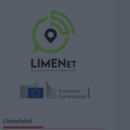
Címkefelhő