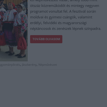
ötszáz közreműködőt és mintegy negyven
programot vonultat fel. A fesztivál során
moldvai és gyimesi csángók, valamint
erdélyi, felvidéki és magyarországi
néptáncosok és zenészek lépnek színpadra.
TOVÁBB OLVASOM
,
,
agyományőrzés
Jászberény
Népművészet