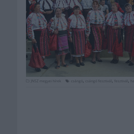
,
,
,
JNSZ megyei hírek
csángó
csángó fesztivál
fesztivál
h