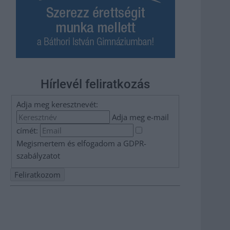
Hírlevél feliratkozás
Adja meg keresztnevét:
Adja meg e-mail
címét:
Megismertem és elfogadom a
GDPR-
szabályzat
ot
Nem szeretne lemaradni semmiről? Csak egy kattintás, és
hírlevelünk a legfrissebb információkkal és exkluzív
tartalmakkal hétről hétre postaládájába érkezik!