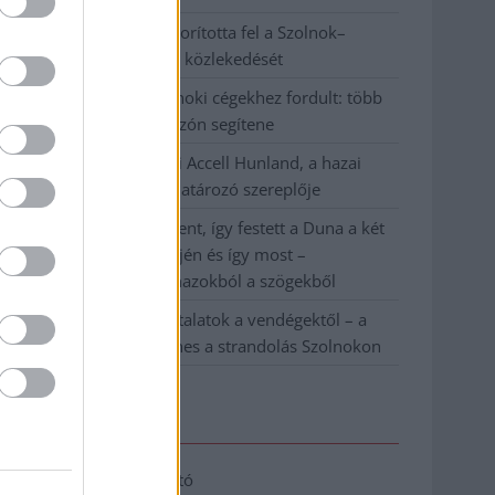
Váratlan fennakadás borította fel a Szolnok–
Kecskemét vasútvonal közlekedését
A polgármester a szolnoki cégekhez fordult: több
száz elbocsátott dolgozón segítene
Csődbe ment a tószegi Accell Hunland, a hazai
kerékpárgyártás meghatározó szereplője
Egyszer fent, egyszer lent, így festett a Duna a két
évvel ezelőtti árvíz idején és így most –
fotógyűjtemény ugyanazokból a szögekből
Ilyenek eddig a tapasztalatok a vendégektől – a
hőhullám miatt ingyenes a strandolás Szolnokon
Elérhetőség
Adatkezelési tájékoztató