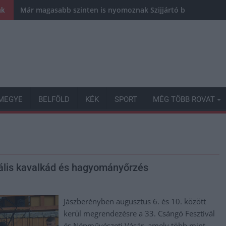
Már magasabb szinten is nyomoznak Szijjártó büntetőügyébe
nk
MEGYE
BELFÖLD
KÉK
SPORT
MÉG TÖBB ROVAT
ális kavalkád és hagyományőrzés
Jászberényben augusztus 6. és 10. között
kerül megrendezésre a 33. Csángó Fesztivál
és Népművészeti Vásár, amely több mint