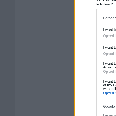
in below Go
Persona
I want t
Opted 
I want t
Opted 
I want 
Advertis
Opted 
I want t
of my P
was col
Opted 
Google 
I want t