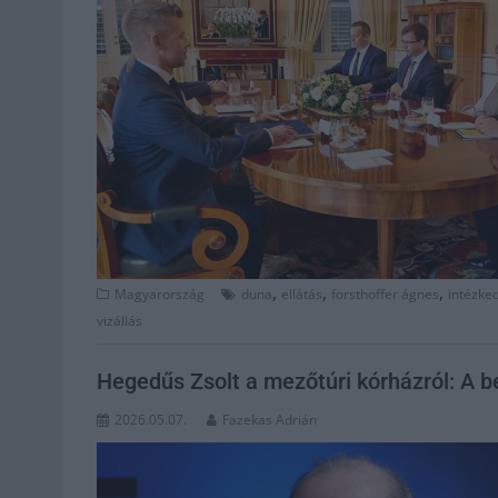
,
,
,
Magyarország
duna
ellátás
forsthoffer ágnes
intézke
vizállás
Hegedűs Zsolt a mezőtúri kórházról: A b
2026.05.07.
Fazekas Adrián