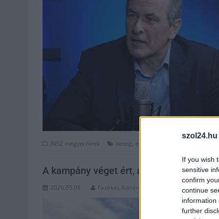
szol24.hu
,
,
,
JNSZ megyei hírek
beteg
egészségügy
ellátás
hegedűs
If you wish 
A kampány véget ért, a belgyógyászat le
sensitive in
confirm you
2026.05.06.
Fazekas Adrián
continue se
information 
further disc