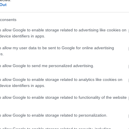
gyászat betegellátása a mezőtúri kórházban
Out
Bizonytalanság és felháborodás övezi a
consents
mezőtúri egészségügyi ellátást. 2026. május
o allow Google to enable storage related to advertising like cookies on
1-jétől ugyanis szünetel a belgyógyászati
evice identifiers in apps.
osztály működése a Mezőtúri Kórház és
Rendelőintézet-ben. Az intézmény honlapján
o allow my user data to be sent to Google for online advertising
s.
megjelent rövid tájékoztatás mindössze
annyit közöl, hogy a betegellátás leállt,
to allow Google to send me personalized advertising.
azonban sem indoklást, sem a szolgáltatás
várható újraindításának időpontját nem
o allow Google to enable storage related to analytics like cookies on
tartalmazza.
evice identifiers in apps.
TOVÁBB OLVASOM
o allow Google to enable storage related to functionality of the website
,
,
,
,
,
bizonytalanság
egészségügy
ellátás
farkas csongor
fidesz
Jász-Ngykun-
o allow Google to enable storage related to personalization.
o allow Google to enable storage related to security, including