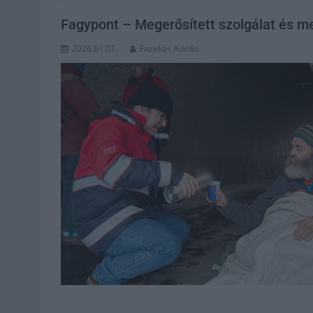
Fagypont – Megerősített szolgálat és me
2026.01.07.
Fazekas Adrián