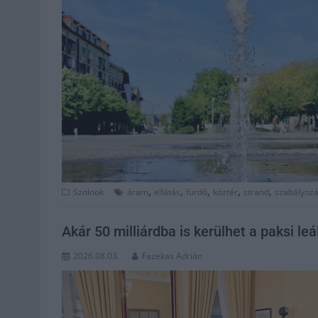
,
,
,
,
,
Szolnok
áram
ellátás
fürdő
köztér
strand
szabályoz
Akár 50 milliárdba is kerülhet a paksi l
2026.08.03.
Fazekas Adrián