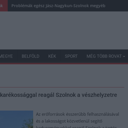
Problémák egész Jász-Nagykun-Szolnok megyében: egyre töb
nk
MEGYE
BELFÖLD
KÉK
SPORT
MÉG TÖBB ROVAT
karékossággal reagál Szolnok a vészhelyzetre
Az erőforrások ésszerűbb felhasználásával
és a lakosságot közvetlenül segítő
kedvezményekkel reagál Szolnok a tartós