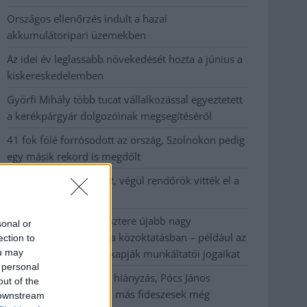
Országos ellenőrzés indult a hazai
akkumulátoripari üzemekben
Az idei év leglassabb növekedését hozta a június a
kiskereskedelemben
Györfi Mihály több tucat vállalkozással egyeztetett
a kerékpárgyár dolgozóinak megsegítéséről
41 fok fölé forrósodott az ország, Szolnokon pedig
egy másik rekord is megdőlt
Egy telefonhívást akart, végül rendőrök vitték el a
mezőtúri férfit
A Tisza kormány minisztere újabb nagy
sonal or
változásokról döntött a közoktatásban – például az
ection to
ou may
iskolaigazgatók visszakapják munkáltatói jogaikat
 personal
Sok volt az igazolatlan hiányzás, Pócs János
out of the
fizetéslevonást kapott, más fideszesek még
 downstream