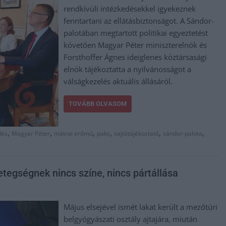
rendkívüli intézkedésekkel igyekeznek
fenntartani az ellátásbiztonságot. A Sándor-
palotában megtartott politikai egyeztetést
követően Magyar Péter miniszterelnök és
Forsthoffer Ágnes ideiglenes köztársasági
elnök tájékoztatta a nyilvánosságot a
válságkezelés aktuális állásáról.
TOVÁBB OLVASOM
,
,
,
,
,
,
dés
Magyar Péter
mátrai erőmű
paks
sajtótájékoztató
sándor-palota
etegségnek nincs színe, nincs pártállása
Május elsejével ismét lakat került a mezőtúri
belgyógyászati osztály ajtajára, miután