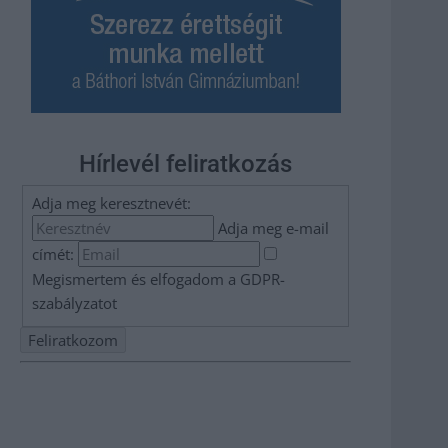
Hírlevél feliratkozás
Adja meg keresztnevét:
Adja meg e-mail
címét:
Megismertem és elfogadom a
GDPR-
szabályzat
ot
Nem szeretne lemaradni semmiről? Csak egy kattintás, és
hírlevelünk a legfrissebb információkkal és exkluzív
tartalmakkal hétről hétre postaládájába érkezik!