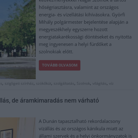
hőségriasztásra, valamint az országos
energia- és vízellátási kihívásokra. Györfi
Mihály polgármester bejelentése alapján a
megyeszékhely egyszerre hozott
energiatakarékossági döntéseket és nyitotta
meg ingyenesen a helyi fürdőket a
szolnokiak előtt.
TOVÁBB OLVASOM
,
,
,
,
,
,
ás
szigligeti színház
szökőkút
szolgáltatás
Szolnok
világítás
víz
eállás, de áramkimaradás nem várható
A Dunán tapasztalható rekordalacsony
vízállás és az országos kánikula miatt az
állami szervek és a helyi önkormányzatok is