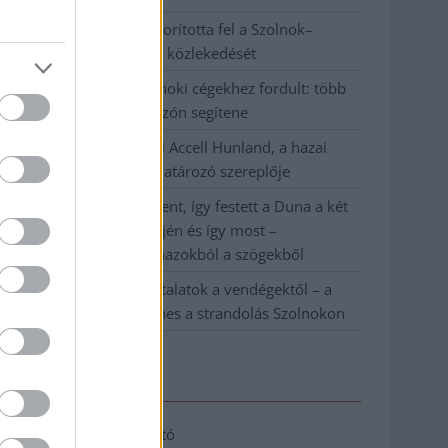
Váratlan fennakadás borította fel a Szolnok–
Kecskemét vasútvonal közlekedését
A polgármester a szolnoki cégekhez fordult: több
száz elbocsátott dolgozón segítene
Csődbe ment a tószegi Accell Hunland, a hazai
kerékpárgyártás meghatározó szereplője
Egyszer fent, egyszer lent, így festett a Duna a két
évvel ezelőtti árvíz idején és így most –
fotógyűjtemény ugyanazokból a szögekből
Ilyenek eddig a tapasztalatok a vendégektől – a
hőhullám miatt ingyenes a strandolás Szolnokon
Elérhetőség
Adatkezelési tájékoztató