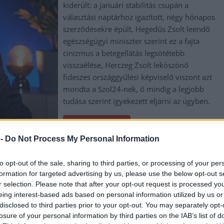
kiderült: a januári stabilitás csupán a
választási naptárhoz igazított, négy hónapos
szerződésekre épült. Hegedűs Zsolt leendő
egészségügyi miniszter szerint ez a fajta
cinizmus a betegellátás legsötétebb
visszaélése, Herczeg Zsolt leköszönő
fideszes országgyűlési képviselő viszont azt
mondta a Szol24-nek, ő mindig a legjobb
tudása szerint igyekezett eljárni az ügyben.
TOVÁBB OLVASOM
 -
Do Not Process My Personal Information
,
,
,
,
 zsolt
kórház
mezőtúr
Mezőtúri Kórház és Rendelőintézet
orvos
to opt-out of the sale, sharing to third parties, or processing of your per
állt Mezőtúron
formation for targeted advertising by us, please use the below opt-out s
r selection. Please note that after your opt-out request is processed y
eing interest-based ads based on personal information utilized by us or
disclosed to third parties prior to your opt-out. You may separately opt-
A Mezőtúri Kórház és Rendelőintézet
losure of your personal information by third parties on the IAB’s list of
belgyógyászati osztályának sorsa, amelyről a