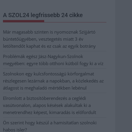
A SZOL24 legfrissebb 24 cikke
Már magasabb szinten is nyomoznak Szijjártó
büntetőügyében, vesztegetés miatt 3 év
letöltendőt kaphat és ez csak az egyik botrány
Problémák egész Jász-Nagykun-Szolnok
megyében: egyre több otthoni kútból fogy ki a víz
Szolnokon egy kulcsfontosságú körforgalmat
részlegesen lezárnak a napokban, a közlekedés az
átlagost is meghaladó mértékben lebénul
Elromlott a biztosítóberendezés a ceglédi
vasútvonalon, alapos késések alakultak ki a
menetrendhez képest, kimaradás is előfordult
Ön szerint hogy készül a hamisítatlan szolnoki
habos isler?