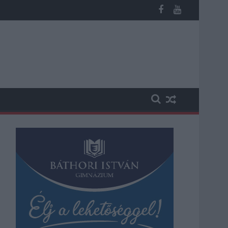
b otthoni kútból fogy ki a víz