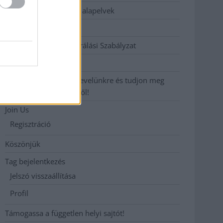
Etikai és függetlenségi alapelvek
Hirdetési árak
Hozzászólási és Moderálási Szabályzat
Impresszum
Iratkozzon fel heti hírlevelünkre és tudjon meg
még többet megyénkről!
Join Us
Regisztráció
Köszönjük
Tag bejelentkezés
Jelszó visszaállítása
Profil
Támogassa a független helyi sajtót!