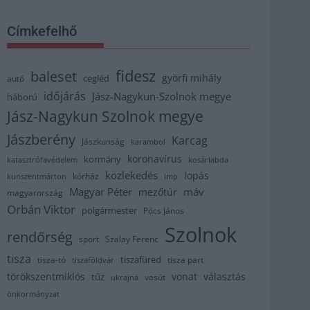
Címkefelhő
fidesz
baleset
györfi mihály
cegléd
autó
időjárás
Jász-Nagykun-Szolnok megye
háború
Jász-Nagykun Szolnok megye
Jászberény
Karcag
Jászkunság
karambol
koronavírus
kormány
katasztrófavédelem
kosárlabda
közlekedés
lopás
kórház
kunszentmárton
lmp
Magyar Péter
máv
mezőtúr
magyarország
Orbán Viktor
polgármester
Pócs János
Szolnok
rendőrség
sport
Szalay Ferenc
tisza
tiszafüred
tisza part
tisza-tó
tiszaföldvár
törökszentmiklós
vonat
választás
tűz
vasút
ukrajna
önkormányzat