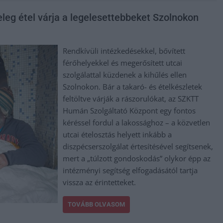
leg étel várja a legelesettebbeket Szolnokon
Rendkívüli intézkedésekkel, bővített
férőhelyekkel és megerősített utcai
szolgálattal küzdenek a kihűlés ellen
Szolnokon. Bár a takaró- és ételkészletek
feltöltve várják a rászorulókat, az SZKTT
Humán Szolgáltató Központ egy fontos
kéréssel fordul a lakossághoz – a közvetlen
utcai ételosztás helyett inkább a
diszpécserszolgálat értesítésével segítsenek,
mert a „túlzott gondoskodás” olykor épp az
intézményi segítség elfogadásától tartja
vissza az érintetteket.
TOVÁBB OLVASOM