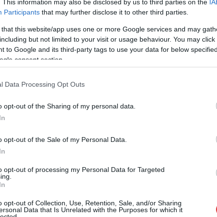
. This information may also be disclosed by us to third parties on the
IA
Szol24-en többször is olvashattak már, az
Participants
that may further disclose it to other third parties.
elmúlt években túlzás nélkül a be nem
 that this website/app uses one or more Google services and may gath
váltott ígéretek, az átmeneti megoldások és
including but not limited to your visit or usage behaviour. You may click 
a váratlan leállások krónikájává vált. Míg a
 to Google and its third-party tags to use your data for below specifi
városvezetés és Herczeg Zsolt távozó
ogle consent section.
országgyűlési képviselő korábban
fejlesztésekről és stabilitásról beszélt, idén
l Data Processing Opt Outs
májusra a helyi egészségügy ismét válságos
helyzetbe került. És pont most, egy
o opt-out of the Sharing of my personal data.
kormányzati átadás-átvétel kellős közepén
In
kerültek nagyon nehéz helyzetbe a térség
lakói.
o opt-out of the Sale of my Personal Data.
In
to opt-out of processing my Personal Data for Targeted
ing.
,
,
,
,
,
,
ás
farkas csongor
fidesz
herczeg zsolt
kórház
mezőtúr
Mezőtúri Kórház
In
o opt-out of Collection, Use, Retention, Sale, and/or Sharing
ersonal Data that Is Unrelated with the Purposes for which it
lected.