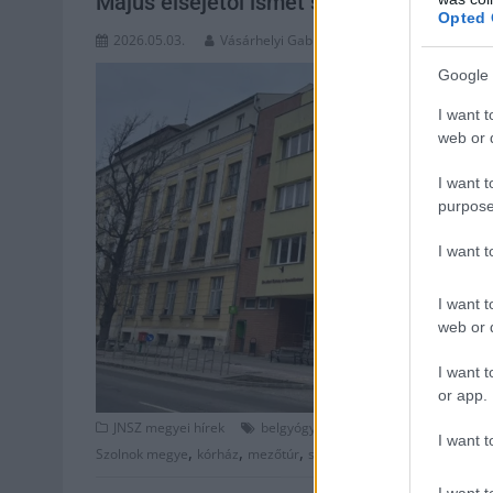
Május elsejétől ismét szünetel a belgyó
Opted 
2026.05.03.
Vásárhelyi Gabriella
Google 
I want t
web or d
I want t
purpose
I want 
I want t
web or d
I want t
or app.
,
,
,
JNSZ megyei hírek
belgyógyászat
betegellátás
bezárt
I want t
,
,
,
,
Szolnok megye
kórház
mezőtúr
szünetel
tisza párt
I want t