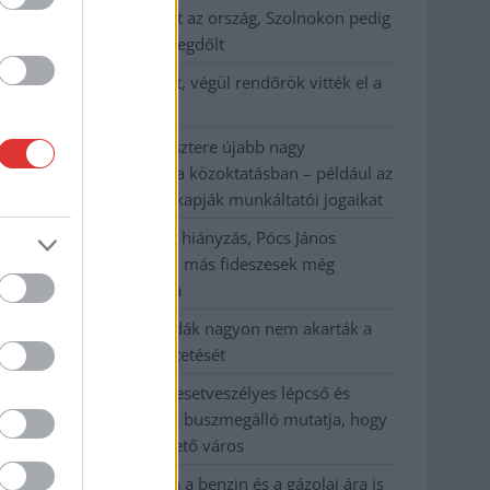
41 fok fölé forrósodott az ország, Szolnokon pedig
egy másik rekord is megdőlt
Egy telefonhívást akart, végül rendőrök vitték el a
mezőtúri férfit
A Tisza kormány minisztere újabb nagy
változásokról döntött a közoktatásban – például az
iskolaigazgatók visszakapják munkáltatói jogaikat
Sok volt az igazolatlan hiányzás, Pócs János
fizetéslevonást kapott, más fideszesek még
kevesebbet vittek haza
A Szolnok megyei gazdák nagyon nem akarták a
JÉGER további üzemeltetését
Csendélet 5.0: alig balesetveszélyes lépcső és
remek állapotban levő buszmegálló mutatja, hogy
Szolnok mennyire élhető város
Pénteken újra csökken a benzin és a gázolaj ára is