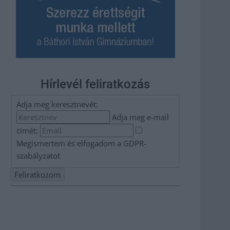
Hírlevél feliratkozás
Adja meg keresztnevét:
Adja meg e-mail
címét:
Megismertem és elfogadom a
GDPR-
szabályzat
ot
Nem szeretne lemaradni semmiről? Csak egy kattintás, és
hírlevelünk a legfrissebb információkkal és exkluzív
tartalmakkal hétről hétre postaládájába érkezik!