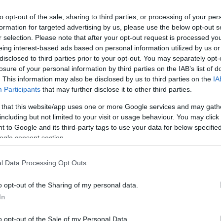
elt készíteni és fotózni is. Pintér a gyűlésen arról beszélt, hogy
a
Hvg
)
to opt-out of the sale, sharing to third parties, or processing of your per
formation for targeted advertising by us, please use the below opt-out s
z évtized vicce, hogy még mindig vannak olyanok, akik adnak
r selection. Please note that after your opt-out request is processed y
zó. Szintén kiemelték, hogy újabb elszólás ez „a
eing interest-based ads based on personal information utilized by us or
disclosed to third parties prior to your opt-out. You may separately opt-
a, hogy mennyire kézivezérléssel történik minden hazánkban és
losure of your personal information by third parties on the IAB’s list of
en. Többen azt is kiemelik, hogy 2022-ben Magyarországon
. This information may also be disclosed by us to third parties on the
IA
 mert nincs olyan megállapodás, amit a Fidesz ne tudna két
Participants
that may further disclose it to other third parties.
lletve az orvosok fizetésemelése és még sorolhatnánk
 that this website/app uses one or more Google services and may gath
including but not limited to your visit or usage behaviour. You may click 
 to Google and its third-party tags to use your data for below specifi
a
ogle consent section.
Várható volt: kinevezte a botrányairól elhíresült Sztojka
l Data Processing Opt Outs
Attilát romaügyi biztosnak Orbán Viktor
o opt-out of the Sharing of my personal data.
In
o opt-out of the Sale of my Personal Data.