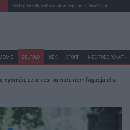
Hétfőn kezdik, csütörtökön végeznek - lezárás miatt fenn
nk
MEGYE
BELFÖLD
KÉK
SPORT
MÉG TÖBB ROVAT
se nyomán, az orvosi kamara nem fogadja el a