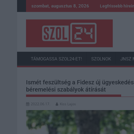
Skip
szombat, augusztus 8, 2026
Legfrissebb hírei
to
content
TÁMOGASSA SZOL24-ET!
SZOLNOK
JNSZ 
Ismét feszültség a Fidesz új ügyeskedé
béremelési szabályok átírását
2022.06.17.
Kiss Lajos