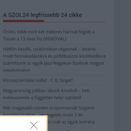
A SZOL24 legfrissebb 24 cikke
Óriási, több mint két méteres harcsát fogott a
Tiszán a 13 éves fiú (VIDEÓVAL)
Hétfőn kezdik, csütörtökön végeznek – lezárás
miatt fennakadásokra és pótlóbuszos közlekedésre
számítsunk az egyik Jász-Nagykun-Szolnok megyei
vasútvonalon
Visszaszámlálás indul: -1, 0, Sziget!
Magyarország jobban látszik közelről – heti
médiaszemle a független helyi sajtóból
Már magasabb szinten is nyomoznak Szijjártó
büntetőügyében, vesztegetés miatt 3 év
letöltendőt kaphat és ez csak az egyik botrány