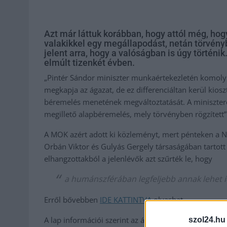
Azt már láttuk korábban, hogy attól még, ho
valakikkel egy megállapodást, netán törvény
jelent arra, hogy a valóságban is úgy történ
elmúlt tizenkét évben.
„Pintér Sándor miniszter munkaértekezletén komoly 
megkapja az ágazat, de ez differenciáltan kerül kio
béremelés menetének megváltoztatását. A minisztere
megillető alapbéremelés, mely törvényben rögzített”
A MOK azért adott ki közleményt, mert pénteken a N
Orbán Viktor és Gulyás Gergely társaságában tartott 
elhangzottakból a jelenlévők azt szűrték le, hogy
a humánszférában legfeljebb annak lehet i
Erről bővebben
IDE KATTINTVA
olvashat.
A lap információi szerint az állománygyűlést a Nemz
szol24.hu