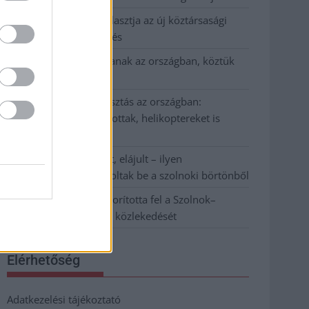
Napokon belül megválasztja az új köztársasági
elnököt az Országgyűlés
Kiterjedt tüzek pusztítanak az országban, köztük
Karcagon
Harmadfokú hőségriasztás az országban:
Szolnokon klímát javítottak, helikoptereket is
bevetettek a tüzeknél
A zárkában rosszul lett, elájult – ilyen
körülményekről számoltak be a szolnoki börtönből
Váratlan fennakadás borította fel a Szolnok–
Kecskemét vasútvonal közlekedését
Elérhetőség
Adatkezelési tájékoztató