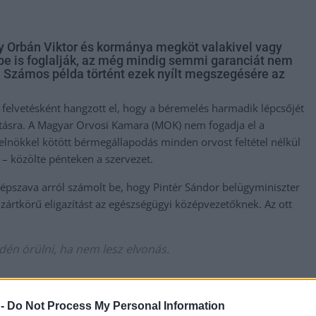
gy Orbán Viktor és kormánya megköt valakivel vagy
be is foglalják, az még mindig semmi garanciát nem
ik. Számos példa történt ezek nyílt megszegésére az
felvetésként hangzott el, hogy a béremelés harmadik lépcsőjét
sztásra. A Magyar Orvosi Kamara (MOK) nem fogadja el a
lnökkel kötött bérmegállapodás minden orvost feltétel nélkül
 – közölte pénteken a szervezet.
épszava arról számolt be, hogy Pintér Sándor belügyminiszter
zártkörű eligazítást az egészségügyi középvezetőknek. Az ott
dén örülni, ha nem lesz elvonás.
eti Közszolgálati Egyetemen rendezték, ahol külön
 -
Do Not Process My Personal Information