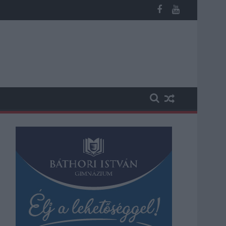
akadásokra és pótlóbuszos közlekedésre számítsunk az egyik Jás