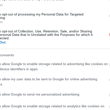
In
to opt-out of processing my Personal Data for Targeted
ing.
In
o opt-out of Collection, Use, Retention, Sale, and/or Sharing
ersonal Data that Is Unrelated with the Purposes for which it
lected.
Out
Fazekas Adrián
2026.08.07.
Fazekas Adrián
lenőrzés indult a
Az idei év leglassabb
consents
mulátoripari
növekedését hozta a június a
o allow Google to enable storage related to advertising like cookies on
n
kiskereskedelemben
evice identifiers in apps.
ági vizsgálat alá vonják
Bár a hazai kiskereskedelmi
orgyártás teljes
forgalom idén júniusban is bővülni
o allow my user data to be sent to Google for online advertising
cát Magyarországon. Az
tudott, a növekedési ütem jelentősen
s.
étől indult országos...
lelassult a...
to allow Google to send me personalized advertising.
Magyarország
o allow Google to enable storage related to analytics like cookies on