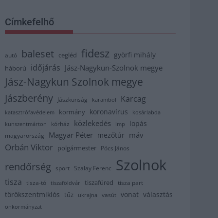
Címkefelhő
fidesz
baleset
györfi mihály
cegléd
autó
időjárás
Jász-Nagykun-Szolnok megye
háború
Jász-Nagykun Szolnok megye
Jászberény
Karcag
Jászkunság
karambol
koronavírus
kormány
katasztrófavédelem
kosárlabda
közlekedés
lopás
kórház
kunszentmárton
lmp
Magyar Péter
máv
mezőtúr
magyarország
Orbán Viktor
polgármester
Pócs János
Szolnok
rendőrség
sport
Szalay Ferenc
tisza
tiszafüred
tisza part
tisza-tó
tiszaföldvár
törökszentmiklós
vonat
választás
tűz
vasút
ukrajna
önkormányzat