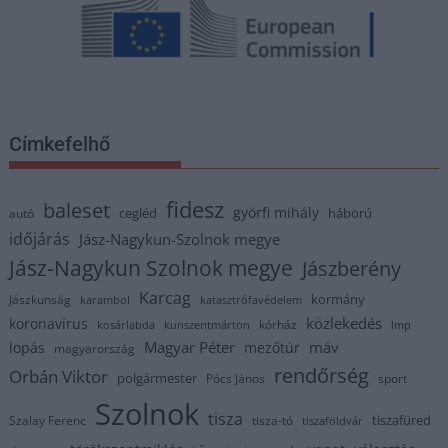
Címkefelhő
fidesz
baleset
györfi mihály
cegléd
háború
autó
időjárás
Jász-Nagykun-Szolnok megye
Jász-Nagykun Szolnok megye
Jászberény
Karcag
kormány
Jászkunság
karambol
katasztrófavédelem
közlekedés
koronavírus
kórház
kosárlabda
kunszentmárton
lmp
Magyar Péter
máv
lopás
mezőtúr
magyarország
rendőrség
Orbán Viktor
polgármester
Pócs János
sport
Szolnok
tisza
tiszafüred
Szalay Ferenc
tisza-tó
tiszaföldvár