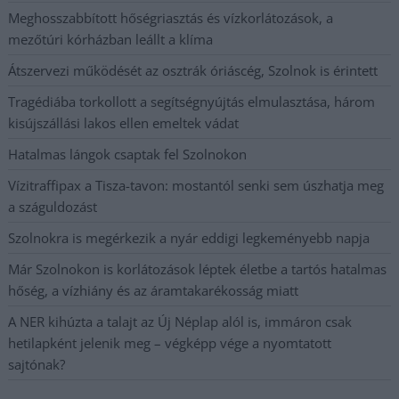
Meghosszabbított hőségriasztás és vízkorlátozások, a
mezőtúri kórházban leállt a klíma
Átszervezi működését az osztrák óriáscég, Szolnok is érintett
Tragédiába torkollott a segítségnyújtás elmulasztása, három
kisújszállási lakos ellen emeltek vádat
Hatalmas lángok csaptak fel Szolnokon
Vízitraffipax a Tisza-tavon: mostantól senki sem úszhatja meg
a száguldozást
Szolnokra is megérkezik a nyár eddigi legkeményebb napja
Már Szolnokon is korlátozások léptek életbe a tartós hatalmas
hőség, a vízhiány és az áramtakarékosság miatt
A NER kihúzta a talajt az Új Néplap alól is, immáron csak
hetilapként jelenik meg – végképp vége a nyomtatott
sajtónak?