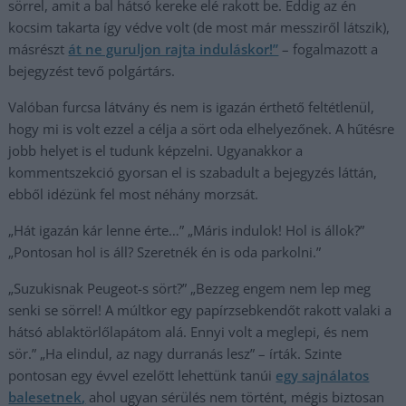
sörrel, amit a bal hátsó kereke elé rakott be. Eddig az én
kocsim takarta így védve volt (de most már messziről látszik),
másrészt
át ne guruljon rajta induláskor!”
– fogalmazott a
bejegyzést tevő polgártárs.
Valóban furcsa látvány és nem is igazán érthető feltétlenül,
hogy mi is volt ezzel a célja a sört oda elhelyezőnek. A hűtésre
jobb helyet is el tudunk képzelni. Ugyanakkor a
kommentszekció gyorsan el is szabadult a bejegyzés láttán,
ebből idézünk fel most néhány morzsát.
„Hát igazán kár lenne érte…” „Máris indulok! Hol is állok?”
„Pontosan hol is áll? Szeretnék én is oda parkolni.”
„Suzukisnak Peugeot-s sört?” „Bezzeg engem nem lep meg
senki se sörrel! A múltkor egy papírzsebkendőt rakott valaki a
hátsó ablaktörlőlapátom alá. Ennyi volt a meglepi, és nem
sör.” „Ha elindul, az nagy durranás lesz” – írták. Szinte
pontosan egy évvel ezelőtt lehettünk tanúi
egy sajnálatos
balesetnek,
ahol ugyan sérülés nem történt, mégis biztosan