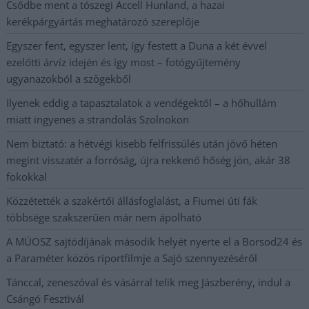
Csődbe ment a tószegi Accell Hunland, a hazai
kerékpárgyártás meghatározó szereplője
Egyszer fent, egyszer lent, így festett a Duna a két évvel
ezelőtti árvíz idején és így most – fotógyűjtemény
ugyanazokból a szögekből
Ilyenek eddig a tapasztalatok a vendégektől – a hőhullám
miatt ingyenes a strandolás Szolnokon
Nem biztató: a hétvégi kisebb felfrissülés után jövő héten
megint visszatér a forróság, újra rekkenő hőség jön, akár 38
fokokkal
Közzétették a szakértői állásfoglalást, a Fiumei úti fák
többsége szakszerűen már nem ápolható
A MÚOSZ sajtódíjának második helyét nyerte el a Borsod24 és
a Paraméter közös riportfilmje a Sajó szennyezéséről
Tánccal, zeneszóval és vásárral telik meg Jászberény, indul a
Csángó Fesztivál