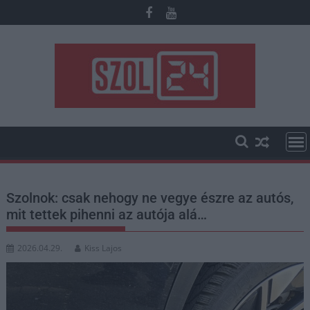
Skip
to
content
Szolnok: csak nehogy ne vegye észre az autós,
mit tettek pihenni az autója alá…
2026.04.29.
Kiss Lajos