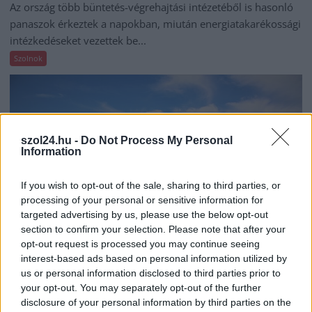
Az ország több büntetés-végrehajtási intézetéből is hasonló
panaszok érkeztek a napokban, miután energiatakarékossági
intézkedéseket vezettek be...
Szolnok
szol24.hu -
Do Not Process My Personal
Information
If you wish to opt-out of the sale, sharing to third parties, or
processing of your personal or sensitive information for
targeted advertising by us, please use the below opt-out
section to confirm your selection. Please note that after your
opt-out request is processed you may continue seeing
interest-based ads based on personal information utilized by
us or personal information disclosed to third parties prior to
2026.08.05.
Kiss Lajos
your opt-out. You may separately opt-out of the further
Ilyenek eddig a tapasztalatok a vendégektől – a
disclosure of your personal information by third parties on the
hőhullám miatt ingyenes a strandolás Szolnokon