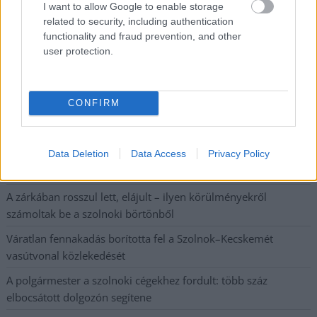
Csendélet 5.0: alig balesetveszélyes lépcső és remek
I want to allow Google to enable storage
állapotban levő buszmegálló mutatja, hogy Szolnok mennyire
related to security, including authentication
functionality and fraud prevention, and other
élhető város
user protection.
Pénteken újra csökken a benzin és a gázolaj ára is
Napokon belül megválasztja az új köztársasági elnököt az
CONFIRM
Országgyűlés
Kiterjedt tüzek pusztítanak az országban, köztük Karcagon
Data Deletion
Data Access
Privacy Policy
Harmadfokú hőségriasztás az országban: Szolnokon klímát
javítottak, helikoptereket is bevetettek a tüzeknél
A zárkában rosszul lett, elájult – ilyen körülményekről
számoltak be a szolnoki börtönből
Váratlan fennakadás borította fel a Szolnok–Kecskemét
vasútvonal közlekedését
A polgármester a szolnoki cégekhez fordult: több száz
elbocsátott dolgozón segítene