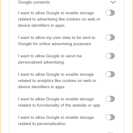
Google consents
I want to allow Google to enable storage
Hírlevél feliratkozás
related to advertising like cookies on web or
device identifiers in apps.
Adja meg keresztnevét:
Adja
meg e-mail címét:
I want to allow my user data to be sent to
Megismertem és elfogadom a
GDPR-szabályzat
ot
Google for online advertising purposes.
I want to allow Google to send me
personalized advertising.
Nem szeretne lemaradni semmiről? Csak egy kattintás, és hírlevelünk a
legfrissebb információkkal és exkluzív tartalmakkal hétről hétre
I want to allow Google to enable storage
related to analytics like cookies on web or
postaládájába érkezik!
device identifiers in apps.
I want to allow Google to enable storage
A SZOL24 legfrissebb 24 cikke
related to functionality of the website or app.
A Szolnok megyei gazdák nagyon nem akarták a JÉGER
I want to allow Google to enable storage
related to personalization.
további üzemeltetését