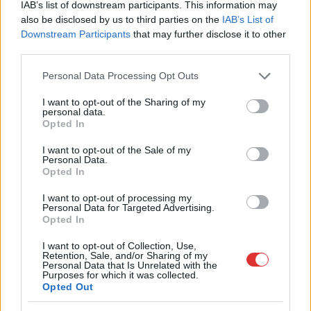
IAB’s list of downstream participants. This information may
Ahogyan az lenni szokott Szolnokon, nem egységesen
also be disclosed by us to third parties on the
IAB’s List of
fogadják a helyiek az ingyenes strandolás lehetőségét, amit
Downstream Participants
that may further disclose it to other
third parties.
a...
Szolnok
Please note that this website/app uses one or more Google
Personal Data Processing Opt Outs
services and may gather and store information including but
not limited to your visit or usage behaviour. You may click to
I want to opt-out of the Sharing of my
personal data.
grant or deny consent to Google and its third-party tags to
Opted In
use your data for below specified purposes in below Google
consent section.
I want to opt-out of the Sale of my
Personal Data.
Opted In
I want to opt-out of processing my
Personal Data for Targeted Advertising.
Opted In
I want to opt-out of Collection, Use,
Retention, Sale, and/or Sharing of my
Personal Data that Is Unrelated with the
Purposes for which it was collected.
Opted Out