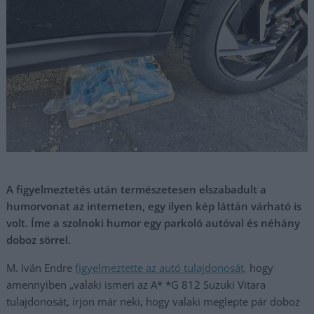
A figyelmeztetés után természetesen elszabadult a
humorvonat az interneten, egy ilyen kép láttán várható is
volt. Íme a szolnoki humor egy parkoló autóval és néhány
doboz sörrel.
M. Iván Endre
figyelmeztette az autó tulajdonosát,
hogy
amennyiben „valaki ismeri az A* *G 812 Suzuki Vitara
tulajdonosát, írjon már neki, hogy valaki meglepte pár doboz