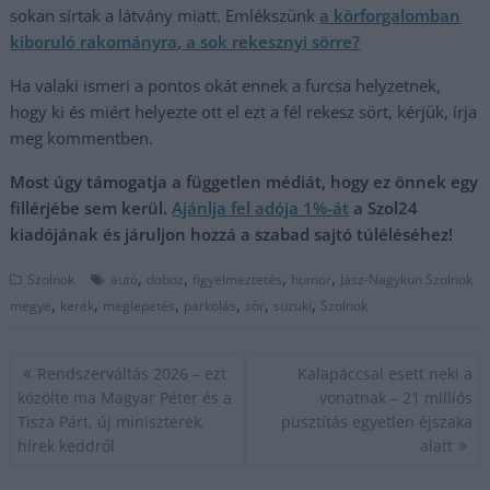
sokan sírtak a látvány miatt. Emlékszünk
a körforgalomban
kiboruló rakományra, a sok rekesznyi sörre?
Ha valaki ismeri a pontos okát ennek a furcsa helyzetnek,
hogy ki és miért helyezte ott el ezt a fél rekesz sört, kérjük, írja
meg kommentben.
Most úgy támogatja a független médiát, hogy ez önnek egy
fillérjébe sem kerül.
Ajánlja fel adója 1%-át
a Szol24
kiadójának és járuljon hozzá a szabad sajtó túléléséhez!
,
,
,
,
Szolnok
autó
doboz
figyelmeztetés
humor
Jász-Nagykun Szolnok
,
,
,
,
,
,
megye
kerék
meglepetés
parkolás
sör
suzuki
Szolnok
Bejegyzés
Rendszerváltás 2026 – ezt
Kalapáccsal esett neki a
navigáció
közölte ma Magyar Péter és a
vonatnak – 21 milliós
Tisza Párt, új miniszterek,
pusztítás egyetlen éjszaka
hírek keddről
alatt