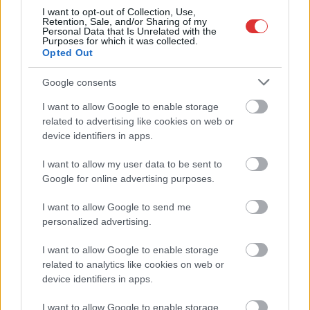
I want to opt-out of Collection, Use,
2024.10.09.
Vajó Levente
Retention, Sale, and/or Sharing of my
Personal Data that Is Unrelated with the
Sajtótájékoztatót
Purposes for which it was collected.
Opted Out
hirdettek egy nappal az
első érdemi közgyűlés
Google consents
előtt a kormánypártok,
amelyen Szalay Ferenc
I want to allow Google to enable storage
related to advertising like cookies on web or
a Fidesz-KDNP szolnoki
device identifiers in apps.
elnöke, Fejér Andor a
város alpolgármestere,
I want to allow my user data to be sent to
illetve Töreki András és Tasnádi Zoltán képviselők vettek részt.
Google for online advertising purposes.
Szóba került a Fidesz és az ellenzék fiatalítása, a szervezeti és
működési szabályzat módosításai, a tanácsnoki rendszer
I want to allow Google to send me
bevezetése, és hogy mit gondol a búcsúzó városvezető az
personalized advertising.
ellenzéki polgármesterrel való közös munkáról.
I want to allow Google to enable storage
related to analytics like cookies on web or
TOVÁBB OLVASOM
device identifiers in apps.
,
,
,
,
Szolnok
ellenzéki
fejér andor
fidesz
polgármester
I want to allow Google to enable storage