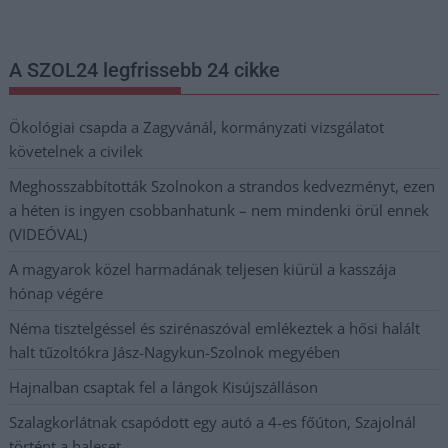
postaládájába érkezik!
A SZOL24 legfrissebb 24 cikke
Ökológiai csapda a Zagyvánál, kormányzati vizsgálatot
követelnek a civilek
Meghosszabbították Szolnokon a strandos kedvezményt, ezen
a héten is ingyen csobbanhatunk – nem mindenki örül ennek
(VIDEÓVAL)
A magyarok közel harmadának teljesen kiürül a kasszája
hónap végére
Néma tisztelgéssel és szirénaszóval emlékeztek a hősi halált
halt tűzoltókra Jász-Nagykun-Szolnok megyében
Hajnalban csaptak fel a lángok Kisújszálláson
Szalagkorlátnak csapódott egy autó a 4-es főúton, Szajolnál
történt a baleset