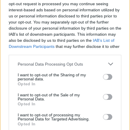
„Mi sosem
opt-out request is processed you may continue seeing
vetemednénk arra…”
interest-based ads based on personal information utilized by
cáfolatának újabb ékes
us or personal information disclosed to third parties prior to
your opt-out. You may separately opt-out of the further
bizonyítéka. A videó
disclosure of your personal information by third parties on the
egyik csúcspontja,
IAB’s list of downstream participants. This information may
amikor visszakérdez az
also be disclosed by us to third parties on the
IAB’s List of
újságíró, hogy milyen
Downstream Participants
that may further disclose it to other
szabály szerint küldik
third parties.
el őket, erre jön a válasz a biztonsági embertől, hogy „mert én
Please note that this website/app uses one or more Google
azt mondtam, azért”. A speciális magyar
Personal Data Processing Opt Outs
services and may gather and store information including but
demokráciamaradvány újabb nagy pillanatai.
not limited to your visit or usage behaviour. You may click to
I want to opt-out of the Sharing of my
personal data.
grant or deny consent to Google and its third-party tags to
Opted In
TOVÁBB OLVASOM
use your data for below specified purposes in below Google
consent section.
I want to opt-out of the Sale of my
,
,
,
,
,
Magyarország
biztonsági
ellenzéki
fidesz
intézkedés
kérdések
Personal Data.
Opted In
,
,
,
,
,
nyilvános
orbán
rendőrök
sajto
telex
újságírók
I want to opt-out of processing my
Personal Data for Targeted Advertising.
Nem kell mindenben egyetérteni, de együtt kell
Opted In
dolgozni