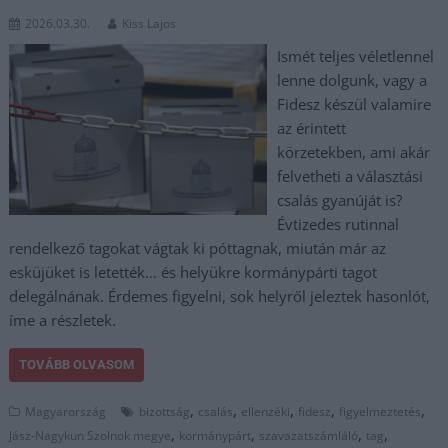
2026.03.30.
Kiss Lajos
Ismét teljes véletlennel
lenne dolgunk, vagy a
Fidesz készül valamire
az érintett
körzetekben, ami akár
felvetheti a választási
csalás gyanúját is?
Évtizedes rutinnal
rendelkező tagokat vágtak ki póttagnak, miután már az
esküjüket is letették… és helyükre kormánypárti tagot
delegálnának. Érdemes figyelni, sok helyről jeleztek hasonlót,
íme a részletek.
TOVÁBB OLVASOM
,
,
,
,
,
Magyarország
bizottság
csalás
ellenzéki
fidesz
figyelmeztetés
,
,
,
,
Jász-Nagykun Szolnok megye
kormánypárt
szavazatszámláló
tag