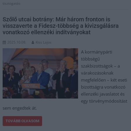
tisztogatás
Szőlő utcai botrány: Már három fronton is
visszaverte a Fidesz-többség a kivizsgálásra
vonatkozó ellenzéki indítványokat
2025.10.08.
Kiss Lajos
A kormánypárti
többségű
szakbizottságok – a
várakozásoknak
megfelelően – két eseti
bizottságra vonatkozó
ellenzéki javaslatot és
egy törvénymódosítást
sem engedtek át.
TOVÁBB OLVASOM