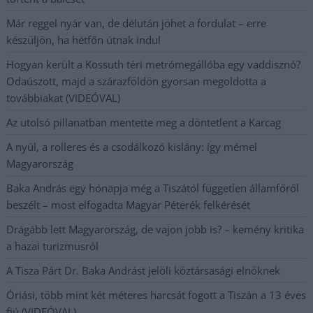
Már reggel nyár van, de délután jöhet a fordulat – erre
készüljön, ha hétfőn útnak indul
Hogyan került a Kossuth téri metrómegállóba egy vaddisznó?
Odaúszott, majd a szárazföldön gyorsan megoldotta a
továbbiakat (VIDEÓVAL)
Az utolsó pillanatban mentette meg a döntetlent a Karcag
A nyúl, a rolleres és a csodálkozó kislány: így mémel
Magyarország
Baka András egy hónapja még a Tiszától független államfőről
beszélt – most elfogadta Magyar Péterék felkérését
Drágább lett Magyarország, de vajon jobb is? – kemény kritika
a hazai turizmusról
A Tisza Párt Dr. Baka Andrást jelöli köztársasági elnöknek
Óriási, több mint két méteres harcsát fogott a Tiszán a 13 éves
fiú (VIDEÓVAL)