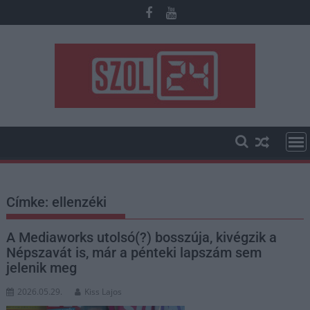
Skip
to
content
Címke:
ellenzéki
A Mediaworks utolsó(?) bosszúja, kivégzik a
Népszavát is, már a pénteki lapszám sem
jelenik meg
2026.05.29.
Kiss Lajos