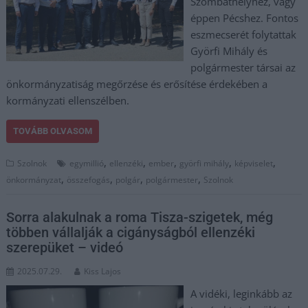
Szombathelyhez, vagy
éppen Pécshez. Fontos
eszmecserét folytattak
Györfi Mihály és
polgármester társai az
önkormányzatiság megőrzése és erősítése érdekében a
kormányzati ellenszélben.
TOVÁBB OLVASOM
,
,
,
,
,
Szolnok
egymillió
ellenzéki
ember
györfi mihály
képviselet
,
,
,
,
önkormányzat
összefogás
polgár
polgármester
Szolnok
Sorra alakulnak a roma Tisza-szigetek, még
többen vállalják a cigányságból ellenzéki
szerepüket – videó
2025.07.29.
Kiss Lajos
A vidéki, leginkább az