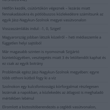
Hétfőn kezdik, csütörtökön végeznek – lezárás miatt
fennakadásokra és pótlóbuszos közlekedésre számítsunk az
egyik Jász-Nagykun-Szolnok megyei vasútvonalon
Visszaszámlálás indul: -1, 0, Sziget!
Magyarország jobban látszik közelről – heti médiaszemle a
független helyi sajtóból
Már magasabb szinten is nyomoznak Szijjártó
büntetőügyében, vesztegetés miatt 3 év letöltendőt kaphat és
ez csak az egyik botrány
Problémák egész Jász-Nagykun-Szolnok megyében: egyre
több otthoni kútból fogy ki a víz
Szolnokon egy kulcsfontosságú körforgalmat részlegesen
lezárnak a napokban, a közlekedés az átlagost is meghaladó
mértékben lebénul
Elromlott a biztosítóberendezés a ceglédi vasútvonalon,