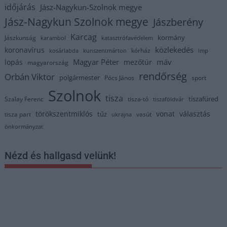
időjárás
Jász-Nagykun-Szolnok megye
Jász-Nagykun Szolnok megye
Jászberény
Karcag
kormány
Jászkunság
karambol
katasztrófavédelem
közlekedés
koronavírus
kórház
kosárlabda
kunszentmárton
lmp
Magyar Péter
máv
lopás
mezőtúr
magyarország
rendőrség
Orbán Viktor
polgármester
Pócs János
sport
Szolnok
tisza
tiszafüred
Szalay Ferenc
tisza-tó
tiszaföldvár
törökszentmiklós
vonat
választás
tűz
tisza part
vasút
ukrajna
önkormányzat
Nézd és hallgasd velünk!