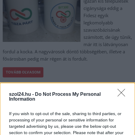
igazán kis települések
cigánysága eddig a
Fidesz egyik
legkomolyabb
szavazóbázisának
számított, de úgy tűnik,
már itt is látványosan
fordul a kocka. A nagyvárosok döntő többségében, illetve a
fővárosban pedig már régen át is fordult.
TOVÁBB OLVASOM
,
,
,
,
,
Magyarország
aktivisták
cigányság
ellenzéki
feudális
fidesz
,
,
,
,
kistelepülések
rendszer
romák
tisza párt
tisza sziget
szol24.hu -
Do Not Process My Personal
Information
Orbánt akarták kérdezni az ellenzéki újságírók,
If you wish to opt-out of the sale, sharing to third parties, or
elvitték őket a rendőrök – videó
processing of your personal or sensitive information for
targeted advertising by us, please use the below opt-out
2025.02.01.
Kiss Lajos
section to confirm your selection. Please note that after your