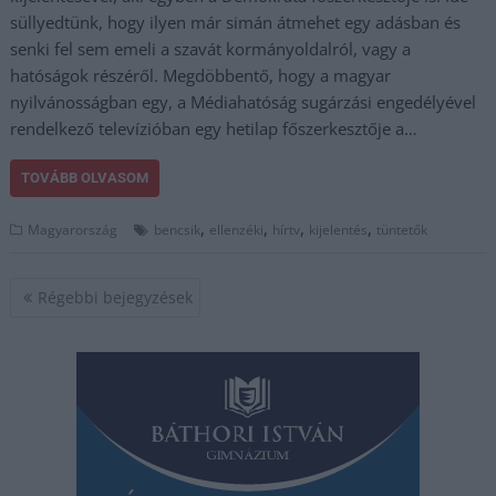
süllyedtünk, hogy ilyen már simán átmehet egy adásban és
senki fel sem emeli a szavát kormányoldalról, vagy a
hatóságok részéről. Megdöbbentő, hogy a magyar
nyilvánosságban egy, a Médiahatóság sugárzási engedélyével
rendelkező televízióban egy hetilap főszerkesztője a…
TOVÁBB OLVASOM
,
,
,
,
Magyarország
bencsik
ellenzéki
hírtv
kijelentés
tüntetők
Bejegyzés
Régebbi bejegyzések
navigáció