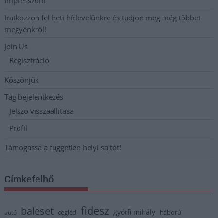
Impresszum
Iratkozzon fel heti hírlevelünkre és tudjon meg még többet
megyénkről!
Join Us
Regisztráció
Köszönjük
Tag bejelentkezés
Jelszó visszaállítása
Profil
Támogassa a független helyi sajtót!
Címkefelhő
fidesz
baleset
györfi mihály
cegléd
háború
autó