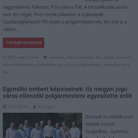
nagyhatalmú fideszes, Pócs János fiát. A torzsalkodás azóta
sem ért véget, Pócs ismét odaszúrt a a Jászapáti
Gazdaságfejlesztő Kft miatt a polgármesternek, ám jött is a
válasz.
TOVÁBB OLVASOM
,
,
,
,
,
JNSZ megyei hírek
ellenzéki
fidesz
hibáztat
illés gergő
Jászapáti
,
,
,
,
,
képviselő-testület
pártpolitika
pöcs jános
polgármester
támadás
tisza
part
Egymillió embert képviselnek: tíz megyei jogú
város ellenzéki polgármestere egyesítette erőit
2025.08.26.
Kiss Lajos
Szolnok is csatlakozott
többek között
Szegedhez, Győrhöz,