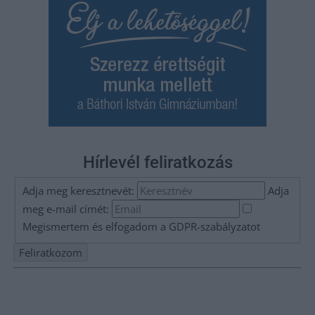
Hírlevél feliratkozás
Adja meg keresztnevét:
Adja
meg e-mail címét:
Megismertem és elfogadom a
GDPR-szabályzat
ot
Nem szeretne lemaradni semmiről? Csak egy kattintás, és hírlevelünk a
legfrissebb információkkal és exkluzív tartalmakkal hétről hétre