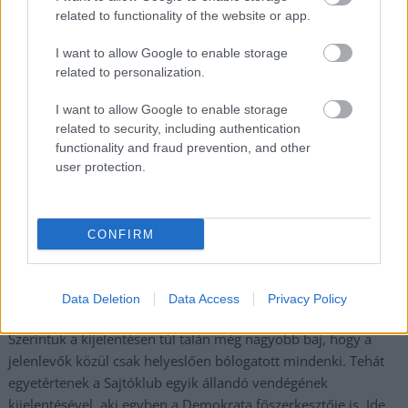
,
,
,
,
sajtótájékoztató
Szalay Ferenc
Szolnok
tasnádi zoltán
töreki andrás
related to functionality of the website or app.
I want to allow Google to enable storage
Bencsik simán svábbogaraknak nevezte az
related to personalization.
ellenzéki tüntetőket a fideszes tévében, megint
egy botrány
I want to allow Google to enable storage
related to security, including authentication
2023.03.22.
Kiss Lajos
functionality and fraud prevention, and other
Mivel több napon át
user protection.
senki a világon nem
helyesbített, nem kért
elnézést a HírTV-ben
CONFIRM
elhangzott döbbenetes
kijelentésért, az
újságírószövetség
Data Deletion
Data Access
Privacy Policy
megtette az első lépést.
Szerintük a kijelentésen túl talán még nagyobb baj, hogy a
jelenlevők közül csak helyeslően bólogatott mindenki. Tehát
egyetértenek a Sajtóklub egyik állandó vendégének
kijelentésével, aki egyben a Demokrata főszerkesztője is. Ide