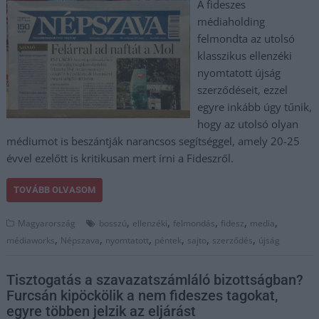
A fideszes
médiaholding
felmondta az utolsó
klasszikus ellenzéki
nyomtatott újság
szerződéseit, ezzel
egyre inkább úgy tűnik,
hogy az utolsó olyan
médiumot is beszántják narancsos segítséggel, amely 20-25
évvel ezelőtt is kritikusan mert írni a Fideszről.
TOVÁBB OLVASOM
,
,
,
,
,
Magyarország
bosszú
ellenzéki
felmondás
fidesz
media
,
,
,
,
,
,
médiaworks
Népszava
nyomtatott
péntek
sajto
szerződés
újság
Tisztogatás a szavazatszámláló bizottságban?
Furcsán kipöckölik a nem fideszes tagokat,
egyre többen jelzik az eljárást