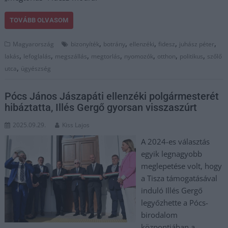
TOVÁBB OLVASOM
,
,
,
,
,
Magyarország
bizonyíték
botrány
ellenzéki
fidesz
juhász péter
,
,
,
,
,
,
,
lakás
lefoglalás
megszállás
megtorlás
nyomozók
otthon
politikus
szőlő
,
utca
ügyészség
Pócs János Jászapáti ellenzéki polgármesterét
hibáztatta, Illés Gergő gyorsan visszaszúrt
2025.09.29.
Kiss Lajos
A 2024-es választás
egyik legnagyobb
meglepetése volt, hogy
a Tisza támogatásával
induló Illés Gergő
legyőzhette a Pócs-
birodalom
központjában a