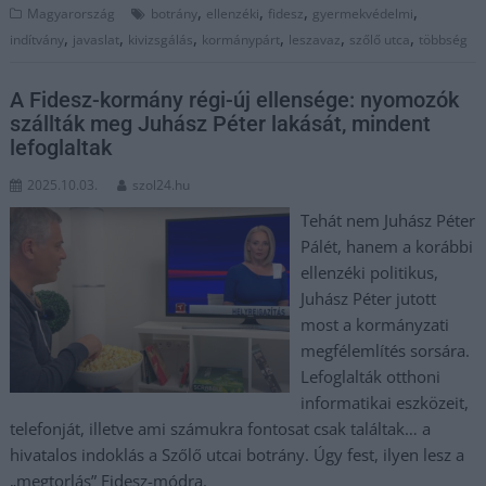
,
,
,
,
Magyarország
botrány
ellenzéki
fidesz
gyermekvédelmi
,
,
,
,
,
,
indítvány
javaslat
kivizsgálás
kormánypárt
leszavaz
szőlő utca
többség
A Fidesz-kormány régi-új ellensége: nyomozók
szállták meg Juhász Péter lakását, mindent
lefoglaltak
2025.10.03.
szol24.hu
Tehát nem Juhász Péter
Pálét, hanem a korábbi
ellenzéki politikus,
Juhász Péter jutott
most a kormányzati
megfélemlítés sorsára.
Lefoglalták otthoni
informatikai eszközeit,
telefonját, illetve ami számukra fontosat csak találtak… a
hivatalos indoklás a Szőlő utcai botrány. Úgy fest, ilyen lesz a
„megtorlás” Fidesz-módra.