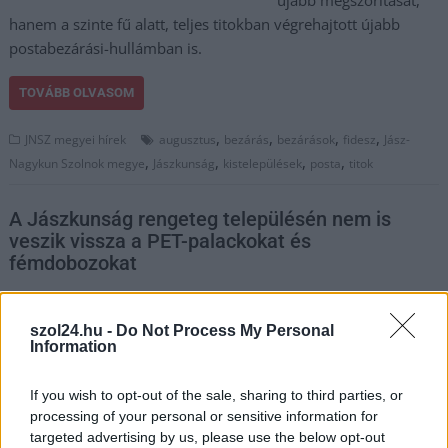
újabb megszorítását,
hanem a szinte fű alatt, teljes titokban végrehajtott újabb
postabezárási-hullámban is.
TOVÁBB OLVASOM
,
,
,
,
JNSZ megyei hírek
augusztus
bezárás
bezárások
fidesz
Jász-
,
,
,
,
Nagykun Szolnok megye
Jászkunság
kistelepülések
posta
titok
A Jászkunság rengeteg településén nem is
veszik vissza a PET-palackokat és
fémdobozokat
2024.07.22.
Kiss Lajos
Akár véletlenül, akár
szol24.hu -
Do Not Process My Personal
Information
szándékosan, de a
jelenlegi rendszer
If you wish to opt-out of the sale, sharing to third parties, or
abszolút kiforratlan,
processing of your personal or sensitive information for
különösen a vidéki
targeted advertising by us, please use the below opt-out