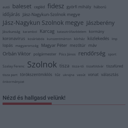
fidesz
baleset
györfi mihály
cegléd
háború
autó
időjárás
Jász-Nagykun-Szolnok megye
Jász-Nagykun Szolnok megye
Jászberény
Karcag
kormány
Jászkunság
karambol
katasztrófavédelem
közlekedés
koronavírus
kórház
kosárlabda
kunszentmárton
lmp
Magyar Péter
máv
lopás
mezőtúr
magyarország
rendőrség
Orbán Viktor
polgármester
Pócs János
sport
Szolnok
tisza
tiszafüred
Szalay Ferenc
tisza-tó
tiszaföldvár
törökszentmiklós
vonat
választás
tűz
tisza part
vasút
ukrajna
önkormányzat
Nézd és hallgasd velünk!