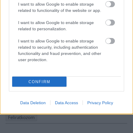
I want to allow Google to enable storage
related to functionality of the website or app.
I want to allow Google to enable storage
related to personalization.
I want to allow Google to enable storage
related to security, including authentication
functionality and fraud prevention, and other
user protection.
Hírlevél feliratkozás
CONFIRM
Adja meg keresztnevét:
Adja
meg e-mail címét:
Data Deletion
Data Access
Privacy Policy
Megismertem és elfogadom a
GDPR-szabályzat
ot
Nem szeretne lemaradni semmiről? Csak egy kattintás, és hírlevelünk a