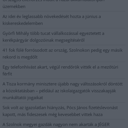
üzemekben
Az idei év leglassabb növekedését hozta a június a
kiskereskedelemben
Györfi Mihály több tucat vállalkozással egyeztetett a
kerékpárgyár dolgozóinak megsegítéséről
41 fok fölé forrósodott az ország, Szolnokon pedig egy másik
rekord is megdőlt
Egy telefonhívást akart, végül rendőrök vitték el a mezőtúri
férfit
A Tisza kormány minisztere újabb nagy változásokról döntött
a közoktatásban – például az iskolaigazgatók visszakapják
munkáltatói jogaikat
Sok volt az igazolatlan hiányzás, Pócs János fizetéslevonást
kapott, más fideszesek még kevesebbet vittek haza
A Szolnok megyei gazdák nagyon nem akarták a JÉGER