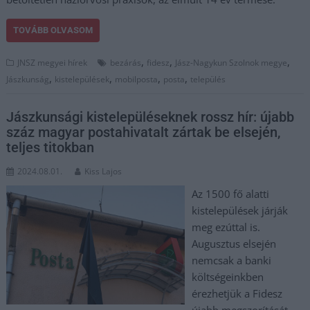
TOVÁBB OLVASOM
,
,
,
JNSZ megyei hírek
bezárás
fidesz
Jász-Nagykun Szolnok megye
,
,
,
,
Jászkunság
kistelepülések
mobilposta
posta
település
Jászkunsági kistelepüléseknek rossz hír: újabb
száz magyar postahivatalt zártak be elsején,
teljes titokban
2024.08.01.
Kiss Lajos
Az 1500 fő alatti
kistelepülések járják
meg ezúttal is.
Augusztus elsején
nemcsak a banki
költségeinkben
érezhetjük a Fidesz