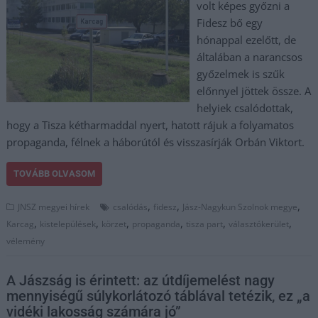
volt képes győzni a
Fidesz bő egy
hónappal ezelőtt, de
általában a narancsos
győzelmek is szűk
előnnyel jöttek össze. A
helyiek csalódottak,
hogy a Tisza kétharmaddal nyert, hatott rájuk a folyamatos
propaganda, félnek a háborútól és visszasírják Orbán Viktort.
TOVÁBB OLVASOM
,
,
,
JNSZ megyei hírek
csalódás
fidesz
Jász-Nagykun Szolnok megye
,
,
,
,
,
,
Karcag
kistelepülések
körzet
propaganda
tisza part
választókerület
vélemény
A Jászság is érintett: az útdíjemelést nagy
mennyiségű súlykorlátozó táblával tetézik, ez „a
vidéki lakosság számára jó”