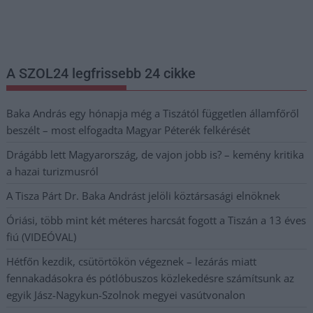
legfrissebb információkkal és exkluzív tartalmakkal hétről hétre
postaládájába érkezik!
A SZOL24 legfrissebb 24 cikke
Baka András egy hónapja még a Tiszától független államfőről
beszélt – most elfogadta Magyar Péterék felkérését
Drágább lett Magyarország, de vajon jobb is? – kemény kritika
a hazai turizmusról
A Tisza Párt Dr. Baka Andrást jelöli köztársasági elnöknek
Óriási, több mint két méteres harcsát fogott a Tiszán a 13 éves
fiú (VIDEÓVAL)
Hétfőn kezdik, csütörtökön végeznek – lezárás miatt
fennakadásokra és pótlóbuszos közlekedésre számítsunk az
egyik Jász-Nagykun-Szolnok megyei vasútvonalon