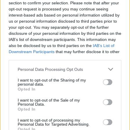
kistelepüléseken. BAZ
section to confirm your selection. Please note that after your
megyében számtalan
opt-out request is processed you may continue seeing
településen egyetlen
interest-based ads based on personal information utilized by
egy úgynevezett RE-pont sincs, ahol visszavennék a
us or personal information disclosed to third parties prior to
your opt-out. You may separately opt-out of the further
visszaváltható flakonjainkat és dobozainkat. Ez valakinek
disclosure of your personal information by third parties on the
megint óriási üzlet volt, mi pedig szó szerint futhatunk a
IAB’s list of downstream participants. This information may
pénzünk után.
also be disclosed by us to third parties on the
IAB’s List of
Downstream Participants
that may further disclose it to other
TOVÁBB OLVASOM
third parties.
,
,
Please note that this website/app uses one or more Google
JNSZ megyei hírek
fémdoboz
Jász-Nagykun Szolnok megye
Personal Data Processing Opt Outs
services and may gather and store information including but
,
,
,
,
,
,
,
kistelepülések
palack
pet palack
problémák
repont
városok
vidék
not limited to your visit or usage behaviour. You may click to
I want to opt-out of the Sharing of my
visszaváltás
personal data.
grant or deny consent to Google and its third-party tags to
Opted In
use your data for below specified purposes in below Google
Összefogással igyekeznek feléleszteni a Jász-
consent section.
I want to opt-out of the Sale of my
Nagykun-Szolnok megyei falusi focit
Personal Data.
Opted In
2023.09.25.
Kiss Lajos
I want to opt-out of processing my
Több kistelepülésen
Personal Data for Targeted Advertising.
Opted In