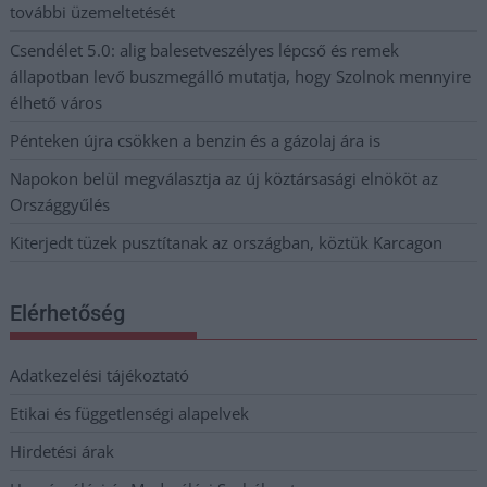
további üzemeltetését
Csendélet 5.0: alig balesetveszélyes lépcső és remek
állapotban levő buszmegálló mutatja, hogy Szolnok mennyire
élhető város
Pénteken újra csökken a benzin és a gázolaj ára is
Napokon belül megválasztja az új köztársasági elnököt az
Országgyűlés
Kiterjedt tüzek pusztítanak az országban, köztük Karcagon
Elérhetőség
Adatkezelési tájékoztató
Etikai és függetlenségi alapelvek
Hirdetési árak