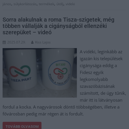
,
,
,
,
jános
súlykorlátozás
termékek
útdíj
videki
Sorra alakulnak a roma Tisza-szigetek, még
többen vállalják a cigányságból ellenzéki
szerepüket – videó
2025.07.29.
Kiss Lajos
A vidéki, leginkább az
igazán kis települések
cigánysága eddig a
Fidesz egyik
legkomolyabb
szavazóbázisának
számított, de úgy tűnik,
már itt is látványosan
fordul a kocka. A nagyvárosok döntő többségében, illetve a
fővárosban pedig már régen át is fordult.
TOVÁBB OLVASOM