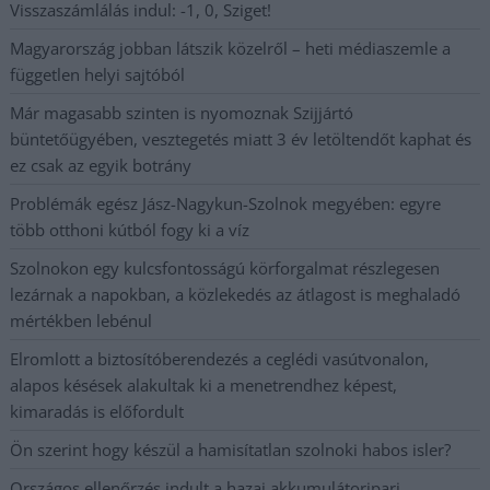
Visszaszámlálás indul: -1, 0, Sziget!
Magyarország jobban látszik közelről – heti médiaszemle a
független helyi sajtóból
Már magasabb szinten is nyomoznak Szijjártó
büntetőügyében, vesztegetés miatt 3 év letöltendőt kaphat és
ez csak az egyik botrány
Problémák egész Jász-Nagykun-Szolnok megyében: egyre
több otthoni kútból fogy ki a víz
Szolnokon egy kulcsfontosságú körforgalmat részlegesen
lezárnak a napokban, a közlekedés az átlagost is meghaladó
mértékben lebénul
Elromlott a biztosítóberendezés a ceglédi vasútvonalon,
alapos késések alakultak ki a menetrendhez képest,
kimaradás is előfordult
Ön szerint hogy készül a hamisítatlan szolnoki habos isler?
Országos ellenőrzés indult a hazai akkumulátoripari