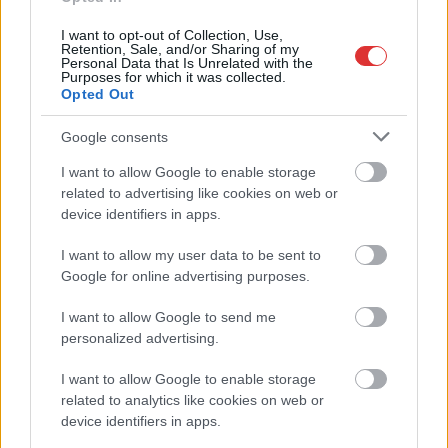
újra megindult a
futballélet, nagyon
I want to opt-out of Collection, Use,
Retention, Sale, and/or Sharing of my
sokan viszont azt
Personal Data that Is Unrelated with the
kérdezik, hasonlót nem
Purposes for which it was collected.
Opted Out
tervez-e a kormány a
közegészségüggyel és a
Google consents
közoktatással, ami
szintén a halálán van megyénkben.
I want to allow Google to enable storage
related to advertising like cookies on web or
device identifiers in apps.
TOVÁBB OLVASOM
I want to allow my user data to be sent to
,
,
,
,
,
JNSZ megyei hírek
foci
futball
kistelepülések
megyei
sport
Google for online advertising purposes.
támogatás
I want to allow Google to send me
personalized advertising.
I want to allow Google to enable storage
related to analytics like cookies on web or
device identifiers in apps.