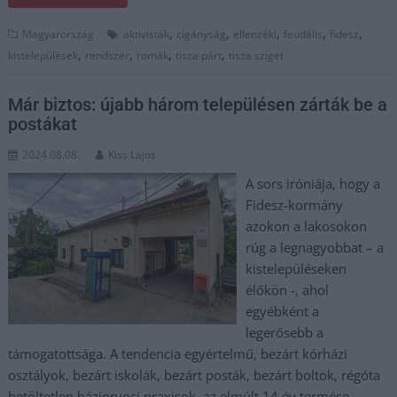
,
,
,
,
,
Magyarország
aktivisták
cigányság
ellenzéki
feudális
fidesz
,
,
,
,
kistelepülések
rendszer
romák
tisza párt
tisza sziget
Már biztos: újabb három településen zárták be a
postákat
2024.08.08.
Kiss Lajos
A sors iróniája, hogy a
Fidesz-kormány
azokon a lakosokon
rúg a legnagyobbat – a
kistelepüléseken
élőkön -, ahol
egyébként a
legerősebb a
támogatottsága. A tendencia egyértelmű, bezárt kórházi
osztályok, bezárt iskolák, bezárt posták, bezárt boltok, régóta
betöltetlen háziorvosi praxisok, az elmúlt 14 év termése.