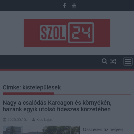
Skip
to
content
Címke:
kistelepülések
Nagy a csalódás Karcagon és környékén,
hazánk egyik utolsó fideszes körzetében
2026.05.15.
Kiss Lajos
Összesen tíz helyen