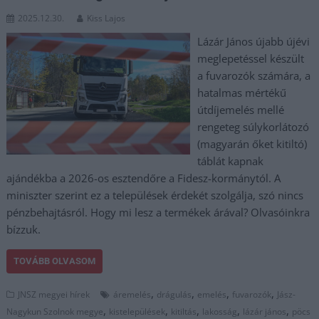
2025.12.30.
Kiss Lajos
Lázár János újabb újévi
meglepetéssel készült
a fuvarozók számára, a
hatalmas mértékű
útdíjemelés mellé
rengeteg súlykorlátozó
(magyarán őket kitiltó)
táblát kapnak
ajándékba a 2026-os esztendőre a Fidesz-kormánytól. A
miniszter szerint ez a települések érdekét szolgálja, szó nincs
pénzbehajtásról. Hogy mi lesz a termékek árával? Olvasóinkra
bízzuk.
TOVÁBB OLVASOM
,
,
,
,
JNSZ megyei hírek
áremelés
drágulás
emelés
fuvarozók
Jász-
,
,
,
,
,
Nagykun Szolnok megye
kistelepülések
kitiltás
lakosság
lázár jános
pöcs