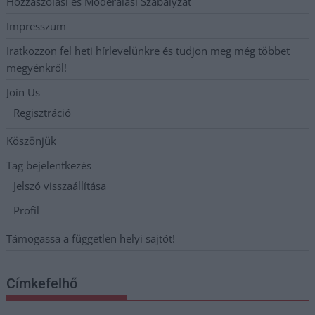
Hozzászólási és Moderálási Szabályzat
Impresszum
Iratkozzon fel heti hírlevelünkre és tudjon meg még többet
megyénkről!
Join Us
Regisztráció
Köszönjük
Tag bejelentkezés
Jelszó visszaállítása
Profil
Támogassa a független helyi sajtót!
Címkefelhő