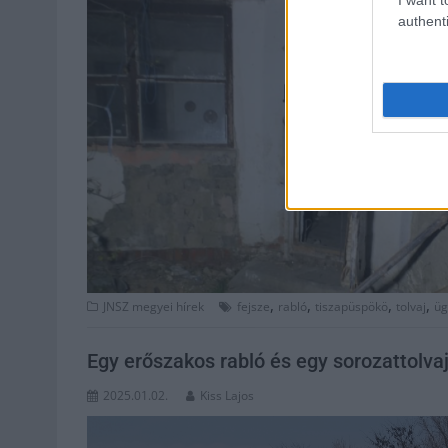
authenti
,
,
,
,
JNSZ megyei hírek
fejsze
rabló
tiszapüspökö
tolvaj
üg
Egy erőszakos rabló és egy sorozattolv
2025.01.02.
Kiss Lajos