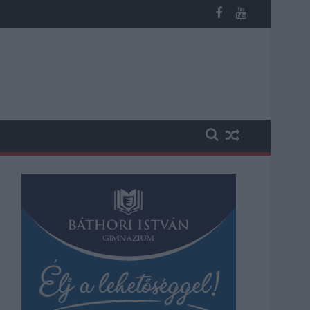
 kapott, más fideszesek még kevesebbet vittek haza