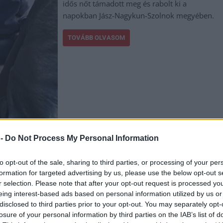
idős nőt támadott meg és rabolt ki a
napokban Jász-Nagykun-Szolnok megyében.
TOVÁBB OLVASOM
 -
Do Not Process My Personal Information
,
,
,
,
,
,
egye
jászkísér
megtámad
rablás
rabló
rendőrség
támadás
to opt-out of the sale, sharing to third parties, or processing of your per
formation for targeted advertising by us, please use the below opt-out s
zatát, már letartóztatták az erőszakos elkövetőt
r selection. Please note that after your opt-out request is processed y
eing interest-based ads based on personal information utilized by us or
disclosed to third parties prior to your opt-out. You may separately opt-
A kunhegyesiek rémét lopások és erőszakos
losure of your personal information by third parties on the IAB’s list of
rablás miatt kapták el a rendőrök, most