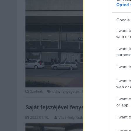
Opted 
Google 
I want t
web or d
I want t
purpose
I want 
I want t
web or d
,
,
,
,
Szolnok
diák
fenyegetés
fiatalkorú
közbiztonság
rabl
I want t
or app.
Saját fejszéjével fenyegette meg az idős 
I want t
2025.01.16.
Vásárhelyi Gabriella
I want t