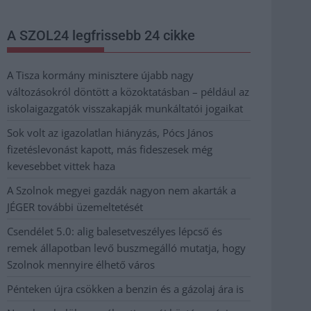
A SZOL24 legfrissebb 24 cikke
A Tisza kormány minisztere újabb nagy
változásokról döntött a közoktatásban – például az
iskolaigazgatók visszakapják munkáltatói jogaikat
Sok volt az igazolatlan hiányzás, Pócs János
fizetéslevonást kapott, más fideszesek még
kevesebbet vittek haza
A Szolnok megyei gazdák nagyon nem akarták a
JÉGER további üzemeltetését
Csendélet 5.0: alig balesetveszélyes lépcső és
remek állapotban levő buszmegálló mutatja, hogy
Szolnok mennyire élhető város
Pénteken újra csökken a benzin és a gázolaj ára is