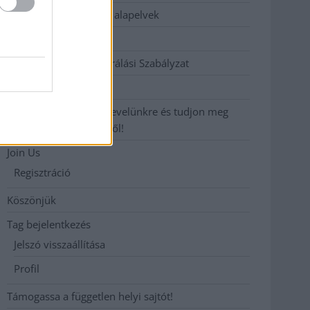
Etikai és függetlenségi alapelvek
Hirdetési árak
Hozzászólási és Moderálási Szabályzat
Impresszum
Iratkozzon fel heti hírlevelünkre és tudjon meg
még többet megyénkről!
Join Us
Regisztráció
Köszönjük
Tag bejelentkezés
Jelszó visszaállítása
Profil
Támogassa a független helyi sajtót!