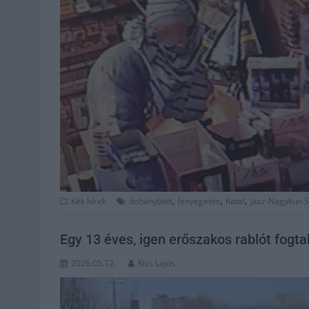
,
,
,
Kék hírek
dohánybolt
fenyegetés
fiatal
Jász-Nagykun 
Egy 13 éves, igen erőszakos rablót fogt
2026.05.12.
Kiss Lajos