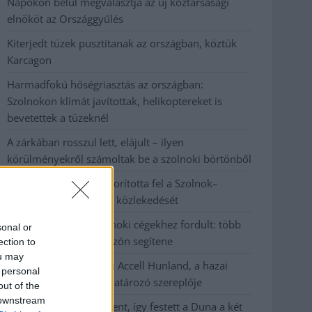
Napokon belül megválasztja az új köztársasági
elnököt az Országgyűlés
Kiterjedt tüzek pusztítanak az országban, köztük
Karcagon
Harmadfokú hőségriasztás az országban:
Szolnokon klímát javítottak, helikoptereket is
bevetettek a tüzeknél
A zárkában rosszul lett, elájult – ilyen
körülményekről számoltak be a szolnoki börtönből
Váratlan fennakadás borította fel a Szolnok–
Kecskemét vasútvonal közlekedését
A polgármester a szolnoki cégekhez fordult: több
sonal or
száz elbocsátott dolgozón segítene
ection to
ou may
Csődbe ment a tószegi Accell Hunland, a hazai
 personal
kerékpárgyártás meghatározó szereplője
out of the
 downstream
Egyszer fent, egyszer lent, így festett a Duna a két