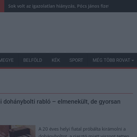
Sok volt az igazolatlan hiányzás, Pócs János fizetéslevonást
MEGYE
BELFÖLD
KÉK
SPORT
MÉG TÖBB ROVAT
i dohánybolti rabló – elmenekült, de gyorsan
A 20 éves helyi fiatal próbálta kirámolni a
dohányboltot, a riasztó miatt viszont tetten