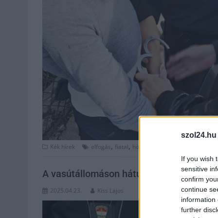
szol24.hu
,
,
,
Kék hírek
elfogás
fiatal
hölgy
Jász-Nagykun Szolnok m
If you wish 
sensitive in
A vasútállomáson hátulról ütötte le áldo
confirm you
continue se
2025.04.23.
Kiss Lajos
information 
further disc