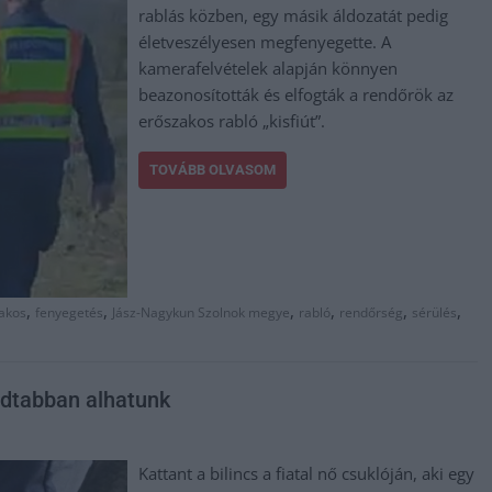
rablás közben, egy másik áldozatát pedig
életveszélyesen megfenyegette. A
kamerafelvételek alapján könnyen
beazonosították és elfogták a rendőrök az
erőszakos rabló „kisfiút”.
TOVÁBB OLVASOM
,
,
,
,
,
,
akos
fenyegetés
Jász-Nagykun Szolnok megye
rabló
rendőrség
sérülés
godtabban alhatunk
Kattant a bilincs a fiatal nő csuklóján, aki egy