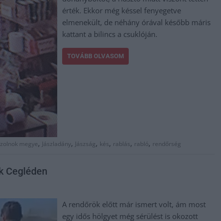
érték. Ekkor még késsel fenyegetve
elmenekült, de néhány órával később máris
kattant a bilincs a csuklóján.
TOVÁBB OLVASOM
,
,
,
,
,
,
Szolnok megye
Jászladány
Jászság
kés
rablás
rabló
rendőrség
ak Cegléden
A rendőrök előtt már ismert volt, ám most
egy idős hölgyet még sérülést is okozott