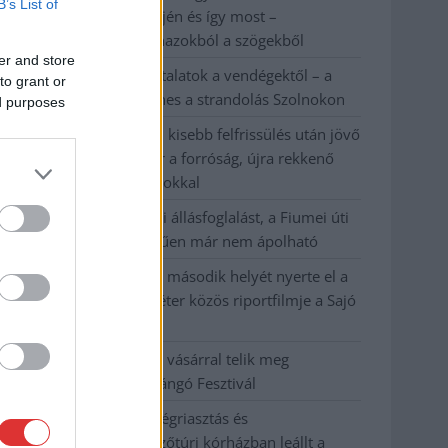
B’s List of
évvel ezelőtti árvíz idején és így most –
fotógyűjtemény ugyanazokból a szögekből
er and store
Ilyenek eddig a tapasztalatok a vendégektől – a
to grant or
hőhullám miatt ingyenes a strandolás Szolnokon
ed purposes
Nem biztató: a hétvégi kisebb felfrissülés után jövő
héten megint visszatér a forróság, újra rekkenő
hőség jön, akár 38 fokokkal
Közzétették a szakértői állásfoglalást, a Fiumei úti
fák többsége szakszerűen már nem ápolható
A MÚOSZ sajtódíjának második helyét nyerte el a
Borsod24 és a Paraméter közös riportfilmje a Sajó
szennyezéséről
Tánccal, zeneszóval és vásárral telik meg
Jászberény, indul a Csángó Fesztivál
Meghosszabbított hőségriasztás és
vízkorlátozások, a mezőtúri kórházban leállt a