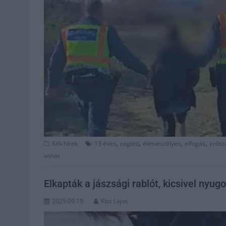
,
,
,
,
Kék hírek
13 éves
cegléd
életveszélyes
elfogás
erősz
vonat
Elkapták a jászsági rablót, kicsivel nyu
2025.09.19.
Kiss Lajos