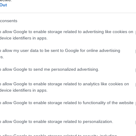
meg egy fiatalkorú szolnoki diákot, így vette
Out
el annak pénzét. Még a vonatra felszállva is
követte, így szabadította meg kevés
consents
pénzétől. Ott azonban már volt egy
o allow Google to enable storage related to advertising like cookies on
szemtanú, aki gyorsan segítséget hívott.
evice identifiers in apps.
TOVÁBB OLVASOM
o allow my user data to be sent to Google for online advertising
s.
to allow Google to send me personalized advertising.
o allow Google to enable storage related to analytics like cookies on
evice identifiers in apps.
,
,
,
,
,
ó
Szolnok
tapétavágó
vasútállomás
veszélyes
vonat
o allow Google to enable storage related to functionality of the website
férfit a tiszapüspöki rabló
o allow Google to enable storage related to personalization.
Rablás bűntette és lopás miatt
o allow Google to enable storage related to security, including