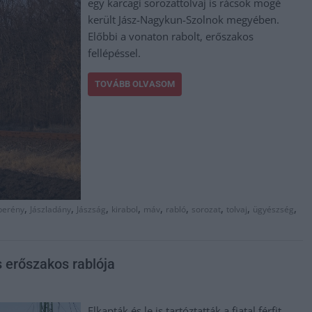
egy karcagi sorozattolvaj is rácsok mögé
került Jász-Nagykun-Szolnok megyében.
Előbbi a vonaton rabolt, erőszakos
fellépéssel.
TOVÁBB OLVASOM
,
,
,
,
,
,
,
,
,
berény
Jászladány
Jászság
kirabol
máv
rabló
sorozat
tolvaj
ügyészség
 erőszakos rablója
Elkapták és le is tartóztatták a fiatal férfit.