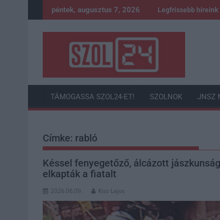
Skip
péntek, augusztus 7, 2026
Legfrissebb híreink
to
content
TÁMOGASSA SZOL24-ET!
SZOLNOK
JNSZ 
Címke:
rabló
Késsel fenyegetőző, álcázott jászkunság
elkapták a fiatalt
2026.06.09.
Kiss Lajos