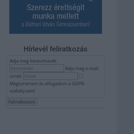
Hírlevél feliratkozás
Adja meg keresztnevét:
Adja meg e-mail
címét:
Megismertem és elfogadom a
GDPR-
szabályzat
ot
Nem szeretne lemaradni semmiről? Csak egy kattintás, és
hírlevelünk a legfrissebb információkkal és exkluzív
tartalmakkal hétről hétre postaládájába érkezik!