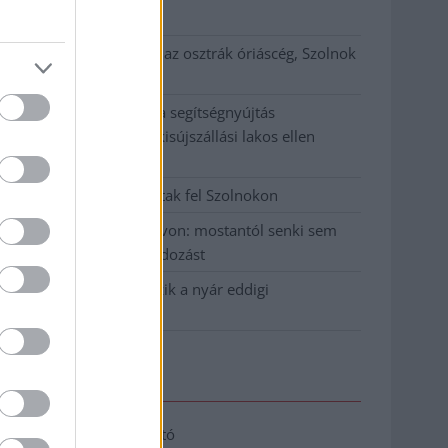
klíma
Átszervezi működését az osztrák óriáscég, Szolnok
is érintett
Tragédiába torkollott a segítségnyújtás
elmulasztása, három kisújszállási lakos ellen
emeltek vádat
Hatalmas lángok csaptak fel Szolnokon
Vízitraffipax a Tisza-tavon: mostantól senki sem
úszhatja meg a száguldozást
Szolnokra is megérkezik a nyár eddigi
legkeményebb napja
Elérhetőség
Adatkezelési tájékoztató