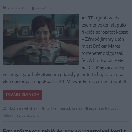
2025.02.10.
szol24.hu
Az RTL újabb valós
eseményeken alapuló
fikciós sorozatot készít
– Zámbó Jimmy után
most Bróker Marcsi
történetét dolgozzák
fel. A hírt Kolosi Péter,
az RTL Magyarország
vezérigazgató-helyettese még tavaly jelentette be, az alkotás
első epizódja a napokban a 44. Magyar Filmszemlén debütált.
TOVÁBB OLVASOM
,
,
,
,
JNSZ megyei hírek
bróker marcsi
csalás
filmszemle
Karcag
,
,
,
műsor
rtl
sorozat
tv
Egy erőszakos rabló és egy sorozattolvaj került