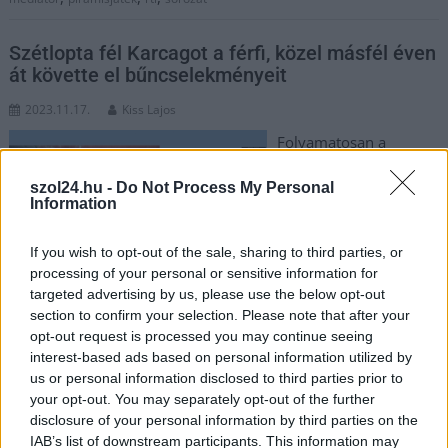
Szétlopta fél Karcagot a férfi, közel másfél éven
át követte el bűncselekményeit
2023.11.17.
Kiss Lajos
Folyamatosan a
karcagiakat rövidítette
szol24.hu -
Do Not Process My Personal
meg, többnyire
Information
magánszemélyeket. A
nyomozók 16 rendbeli
If you wish to opt-out of the sale, sharing to third parties, or
lopással gyanúsítanak
processing of your personal or sensitive information for
egy férfit, aki a
targeted advertising by us, please use the below opt-out
rendőrségi fogdában
section to confirm your selection. Please note that after your
várja a bíróság döntését letartóztatásáról.
opt-out request is processed you may continue seeing
interest-based ads based on personal information utilized by
us or personal information disclosed to third parties prior to
TOVÁBB OLVASOM
your opt-out. You may separately opt-out of the further
disclosure of your personal information by third parties on the
,
,
JNSZ megyei hírek
16 bűneset
Jász-Nagykun-Szolnok megye
IAB’s list of downstream participants. This information may