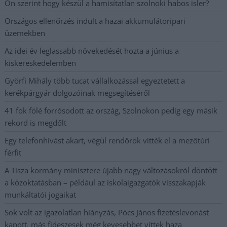
Ön szerint hogy készül a hamisítatlan szolnoki habos isler?
Országos ellenőrzés indult a hazai akkumulátoripari
üzemekben
Az idei év leglassabb növekedését hozta a június a
kiskereskedelemben
Györfi Mihály több tucat vállalkozással egyeztetett a
kerékpárgyár dolgozóinak megsegítéséről
41 fok fölé forrósodott az ország, Szolnokon pedig egy másik
rekord is megdőlt
Egy telefonhívást akart, végül rendőrök vitték el a mezőtúri
férfit
A Tisza kormány minisztere újabb nagy változásokról döntött
a közoktatásban – például az iskolaigazgatók visszakapják
munkáltatói jogaikat
Sok volt az igazolatlan hiányzás, Pócs János fizetéslevonást
kapott, más fideszesek még kevesebbet vittek haza