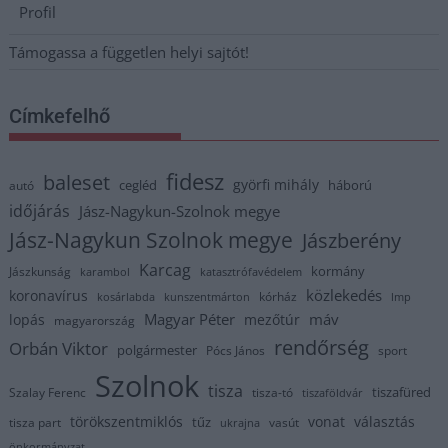
Profil
Támogassa a független helyi sajtót!
Címkefelhő
fidesz
baleset
györfi mihály
cegléd
háború
autó
időjárás
Jász-Nagykun-Szolnok megye
Jász-Nagykun Szolnok megye
Jászberény
Karcag
kormány
Jászkunság
karambol
katasztrófavédelem
közlekedés
koronavírus
kórház
kosárlabda
kunszentmárton
lmp
Magyar Péter
máv
lopás
mezőtúr
magyarország
rendőrség
Orbán Viktor
polgármester
Pócs János
sport
Szolnok
tisza
tiszafüred
Szalay Ferenc
tisza-tó
tiszaföldvár
törökszentmiklós
vonat
választás
tűz
tisza part
vasút
ukrajna
önkormányzat