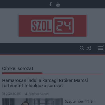
Skip
to
content
Címke:
sorozat
Hamarosan indul a karcagi Bróker Marcsi
történetét feldolgozó sorozat
2025.09.08.
Fazekas Adrián
Szeptember 11-én,