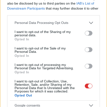
,
,
,
,
Karcag
lopás
magánszemélyek
rendőrség
sorozat
also be disclosed by us to third parties on the
IAB’s List of
Downstream Participants
that may further disclose it to other
third parties.
Please note that this website/app uses one or more Google
Personal Data Processing Opt Outs
services and may gather and store information including but
not limited to your visit or usage behaviour. You may click to
I want to opt-out of the Sharing of my
personal data.
grant or deny consent to Google and its third-party tags to
Opted In
use your data for below specified purposes in below Google
consent section.
I want to opt-out of the Sale of my
Personal Data.
Opted In
I want to opt-out of processing my
Personal Data for Targeted Advertising.
Opted In
I want to opt-out of Collection, Use,
Retention, Sale, and/or Sharing of my
Personal Data that Is Unrelated with the
Purposes for which it was collected.
Opted Out
Hírlevél feliratkozás
Google consents