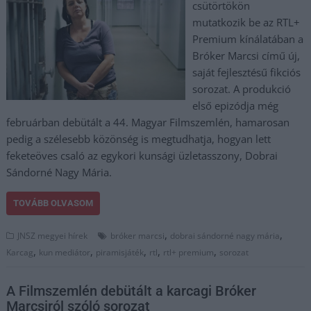
csütörtökön
mutatkozik be az RTL+
Premium kínálatában a
Bróker Marcsi című új,
saját fejlesztésű fikciós
sorozat. A produkció
első epizódja még
februárban debütált a 44. Magyar Filmszemlén, hamarosan
pedig a szélesebb közönség is megtudhatja, hogyan lett
feketeöves csaló az egykori kunsági üzletasszony, Dobrai
Sándorné Nagy Mária.
TOVÁBB OLVASOM
,
,
JNSZ megyei hírek
bróker marcsi
dobrai sándorné nagy mária
,
,
,
,
,
Karcag
kun mediátor
piramisjáték
rtl
rtl+ premium
sorozat
A Filmszemlén debütált a karcagi Bróker
Marcsiról szóló sorozat