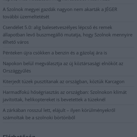
A Szolnok megyei gazdák nagyon nem akarták a JÉGER
további üzemeltetését
Csendélet 5.0: alig balesetveszélyes lépcső és remek
állapotban levő buszmegálló mutatja, hogy Szolnok mennyire
élhető város
Pénteken újra csökken a benzin és a gázolaj ára is
Napokon belül megválasztja az új köztársasági elnököt az
Országgyűlés
Kiterjedt tüzek pusztítanak az országban, köztük Karcagon
Harmadfokú hőségriasztás az országban: Szolnokon klímát
javítottak, helikoptereket is bevetettek a tüzeknél
A zárkában rosszul lett, elájult – ilyen körülményekről
számoltak be a szolnoki börtönből