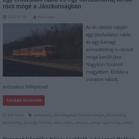
rács mögé a Jászkunságban
2025.01.02.
Kiss Lajos
Az év utolsó napján
egy jászladányi rabló
és egy karcagi
sorozattolvaj is rácsok
mögé került Jász-
Nagykun-Szolnok
megyében. Előbbi a
vonaton rabolt,
erőszakos fellépéssel.
TOVÁBB OLVASOM
,
,
,
Kék hírek
erőszakos
Jász-Nagykun Szolnok megye
Jászberény
,
,
,
,
,
,
,
,
Jászladány
Jászság
kirabol
máv
rabló
sorozat
tolvaj
ügyészség
vonat