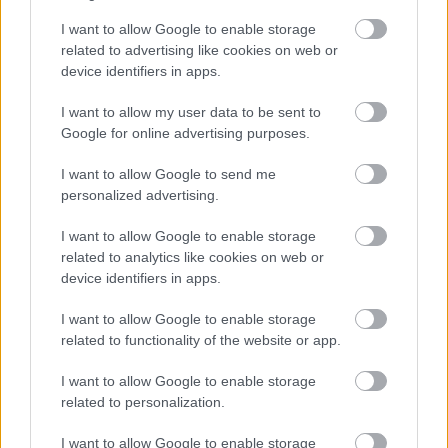
Adja meg keresztnevét:
Adja
I want to allow Google to enable storage
meg e-mail címét:
related to advertising like cookies on web or
Megismertem és elfogadom a
GDPR-szabályzat
ot
device identifiers in apps.
I want to allow my user data to be sent to
Google for online advertising purposes.
Nem szeretne lemaradni semmiről? Csak egy kattintás, és hírlevelünk a
I want to allow Google to send me
legfrissebb információkkal és exkluzív tartalmakkal hétről hétre
personalized advertising.
postaládájába érkezik!
I want to allow Google to enable storage
related to analytics like cookies on web or
A SZOL24 legfrissebb 24 cikke
device identifiers in apps.
I want to allow Google to enable storage
A Tisza Párt Dr. Baka Andrást jelöli köztársasági elnöknek
related to functionality of the website or app.
Óriási, több mint két méteres harcsát fogott a Tiszán a 13 éves
fiú (VIDEÓVAL)
I want to allow Google to enable storage
related to personalization.
Hétfőn kezdik, csütörtökön végeznek – lezárás miatt
fennakadásokra és pótlóbuszos közlekedésre számítsunk az
I want to allow Google to enable storage