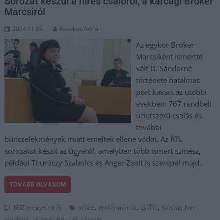
Sorozat készül a híres csalóról, a karcagi Bróker
Marcsiról
2024.11.05.
Fazekas Adrián
Az egykor Bróker
Marcsiként ismertté
vált D. Sándorné
története hatalmas
port kavart az utóbbi
években: 767 rendbeli
üzletszerű csalás és
további
bűncselekmények miatt emeltek ellene vádat. Az RTL
sorozatot készít az ügyéről, amelyben több ismert színész,
például Thuróczy Szabolcs és Anger Zsolt is szerepel majd.
TOVÁBB OLVASOM
,
,
,
,
JNSZ megyei hírek
belize
bróker marcsi
csalás
Karcag
kun
,
,
,
mediátor
piramisjáték
rtl
sorozat