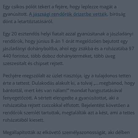
Egy csíkos pólót tekert a fejére, hogy leplezze magát a
gyanúsított.
A jászsági rendőrök őrizetbe vették,
bíróság
dönt a letartóztatásáról.
Egy 20 esztendős helyi fiatalt azzal gyanúsítanak a jászladányi
rendőrök, hogy június 8-án 1 órát megelőzően bejutott egy
jászladányi dohányboltba, ahol egy zsákba és a ruházatába 97
440 forintot, több doboz dohányterméket, több üveg
szeszesitalt és chipset rejtett.
Pechjére megszólalt az üzlet riasztója, így a tulajdonos tetten
érte a tettest. Dulakodás alakult ki, a tolvaj „…megbánod, hogy
bántottál, mert kés van nálam!” mondat hangoztatásával
fenyegetőzött. A sértett elengedte a gyanúsítottat, aki a
ruházatába rejtett cuccokkal elfutott. Bejelentést követően a
rendőrök szemlét tartottak, megtalálták azt a kést, ami a tettes
ruházatából kiesett.
Megállapították az elkövető személyazonosságát, aki délben