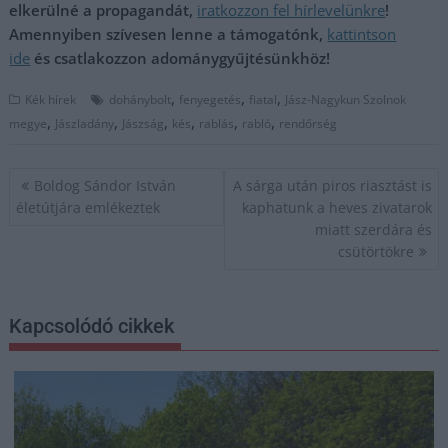
elkerülné a propagandát,
iratkozzon fel hírlevelünkre
!
Amennyiben szívesen lenne a támogatónk,
kattintson
ide
és csatlakozzon adománygyűjtésünkhöz!
,
,
,
Kék hírek
dohánybolt
fenyegetés
fiatal
Jász-Nagykun Szolnok
,
,
,
,
,
,
megye
Jászladány
Jászság
kés
rablás
rabló
rendőrség
Bejegyzés
Boldog Sándor István
A sárga után piros riasztást is
navigáció
életútjára emlékeztek
kaphatunk a heves zivatarok
miatt szerdára és
csütörtökre
Kapcsolódó cikkek