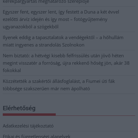
kerékpárgyártás meghatározó szereplője
Egyszer fent, egyszer lent, így festett a Duna a két évvel
ezelőtti árvíz idején és így most – fotógyűjtemény
ugyanazokból a szögekből
Ilyenek eddig a tapasztalatok a vendégektől – a hőhullám
miatt ingyenes a strandolás Szolnokon
Nem biztató: a hétvégi kisebb felfrissülés után jövő héten
megint visszatér a forróság, újra rekkenő hőség jön, akár 38
fokokkal
Közzétették a szakértői állásfoglalást, a Fiumei úti fák
többsége szakszerűen már nem ápolható
Elérhetőség
Adatkezelési tájékoztató
Etikai és függetlenségi alapelvek