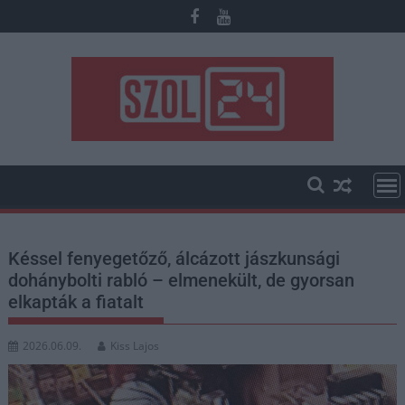
Skip
to
content
Késsel fenyegetőző, álcázott jászkunsági
dohánybolti rabló – elmenekült, de gyorsan
elkapták a fiatalt
2026.06.09.
Kiss Lajos