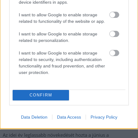
Nem szeretne lemaradni semmiről? Csak egy kattintás, és hírlevelünk a
device identifiers in apps.
legfrissebb információkkal és exkluzív tartalmakkal hétről hétre
I want to allow Google to enable storage
postaládájába érkezik!
related to functionality of the website or app.
I want to allow Google to enable storage
A SZOL24 legfrissebb 24 cikke
related to personalization.
I want to allow Google to enable storage
Szolnokon egy kulcsfontosságú körforgalmat részlegesen
related to security, including authentication
lezárnak a napokban, a közlekedés az átlagost is meghaladó
functionality and fraud prevention, and other
mértékben lebénul
user protection.
Elromlott a biztosítóberendezés a ceglédi vasútvonalon,
alapos késések alakultak ki a menetrendhez képest,
kimaradás is előfordult
CONFIRM
Ön szerint hogy készül a hamisítatlan szolnoki habos isler?
Országos ellenőrzés indult a hazai akkumulátoripari
Data Deletion
Data Access
Privacy Policy
üzemekben
Az idei év leglassabb növekedését hozta a június a