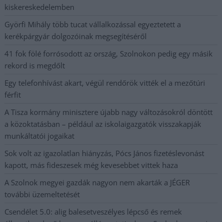
kiskereskedelemben
Györfi Mihály több tucat vállalkozással egyeztetett a
kerékpárgyár dolgozóinak megsegítéséről
41 fok fölé forrósodott az ország, Szolnokon pedig egy másik
rekord is megdőlt
Egy telefonhívást akart, végül rendőrök vitték el a mezőtúri
férfit
A Tisza kormány minisztere újabb nagy változásokról döntött
a közoktatásban – például az iskolaigazgatók visszakapják
munkáltatói jogaikat
Sok volt az igazolatlan hiányzás, Pócs János fizetéslevonást
kapott, más fideszesek még kevesebbet vittek haza
A Szolnok megyei gazdák nagyon nem akarták a JÉGER
további üzemeltetését
Csendélet 5.0: alig balesetveszélyes lépcső és remek