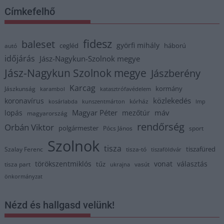
Címkefelhő
fidesz
baleset
györfi mihály
cegléd
háború
autó
időjárás
Jász-Nagykun-Szolnok megye
Jász-Nagykun Szolnok megye
Jászberény
Karcag
kormány
Jászkunság
karambol
katasztrófavédelem
közlekedés
koronavírus
kórház
kosárlabda
kunszentmárton
lmp
Magyar Péter
máv
lopás
mezőtúr
magyarország
rendőrség
Orbán Viktor
polgármester
Pócs János
sport
Szolnok
tisza
tiszafüred
Szalay Ferenc
tisza-tó
tiszaföldvár
törökszentmiklós
vonat
választás
tűz
tisza part
vasút
ukrajna
önkormányzat
Nézd és hallgasd velünk!