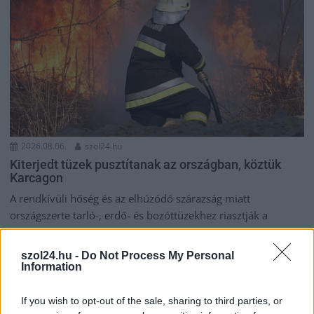
2026.08.06.
szol24.hu
Kiterjedt tüzek pusztítanak az országban, köztük
Karcagon
A rendkívüli hőség és az elhúzódó szárazság miatt
országszerte tarló-, erdő- és bozóttüzekhez riasztják a
tűzoltókat....
Kék hírek
szol24.hu -
Do Not Process My Personal
Information
If you wish to opt-out of the sale, sharing to third parties, or