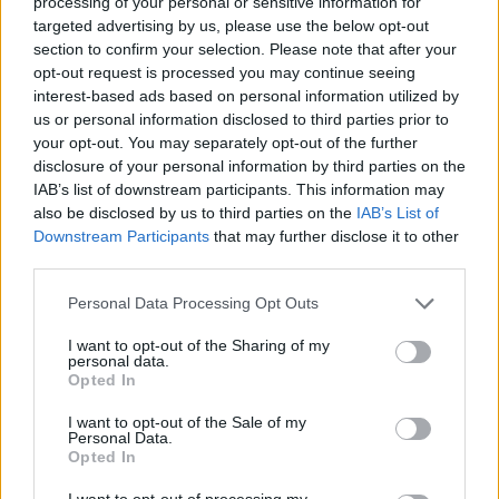
processing of your personal or sensitive information for
targeted advertising by us, please use the below opt-out
section to confirm your selection. Please note that after your
opt-out request is processed you may continue seeing
interest-based ads based on personal information utilized by
us or personal information disclosed to third parties prior to
your opt-out. You may separately opt-out of the further
disclosure of your personal information by third parties on the
IAB’s list of downstream participants. This information may
also be disclosed by us to third parties on the
IAB’s List of
Downstream Participants
that may further disclose it to other
2026.08.05.
Horváth Zsolt
third parties.
Hatalmas lángok csaptak fel Szolnokon
Please note that this website/app uses one or more Google
Personal Data Processing Opt Outs
Nem indult nyugodtan a szerda reggel Szolnokon, ugyanis
services and may gather and store information including but
egy nagy kiterjedésű tűzeset miatt több egységnek is...
not limited to your visit or usage behaviour. You may click to
I want to opt-out of the Sharing of my
personal data.
Kék hírek
grant or deny consent to Google and its third-party tags to
Opted In
use your data for below specified purposes in below Google
consent section.
I want to opt-out of the Sale of my
Personal Data.
Opted In
I want to opt-out of processing my