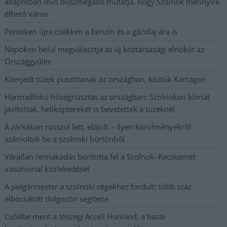
állapotban levő buszmegálló mutatja, hogy Szolnok mennyire
élhető város
Pénteken újra csökken a benzin és a gázolaj ára is
Napokon belül megválasztja az új köztársasági elnököt az
Országgyűlés
Kiterjedt tüzek pusztítanak az országban, köztük Karcagon
Harmadfokú hőségriasztás az országban: Szolnokon klímát
javítottak, helikoptereket is bevetettek a tüzeknél
A zárkában rosszul lett, elájult – ilyen körülményekről
számoltak be a szolnoki börtönből
Váratlan fennakadás borította fel a Szolnok–Kecskemét
vasútvonal közlekedését
A polgármester a szolnoki cégekhez fordult: több száz
elbocsátott dolgozón segítene
Csődbe ment a tószegi Accell Hunland, a hazai