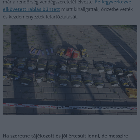
már a rendőrség vendégszeretetét élvezte.
Felfegyverkezve
elkövetett rablás bűntett
miatt kihallgatták, őrizetbe vették
és kezdeményezték letartóztatását.
Ha szeretne tájékozott és jól értesült lenni, de messzire