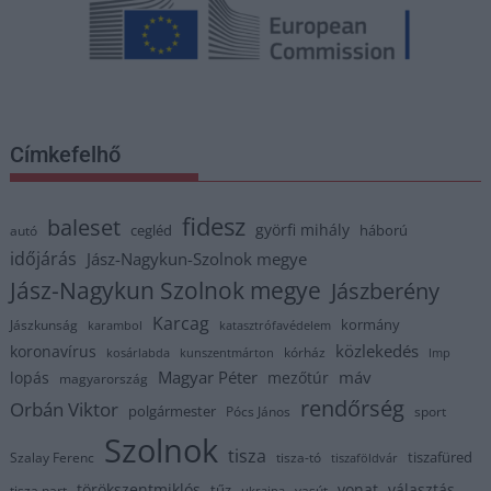
Címkefelhő
fidesz
baleset
györfi mihály
cegléd
háború
autó
időjárás
Jász-Nagykun-Szolnok megye
Jász-Nagykun Szolnok megye
Jászberény
Karcag
kormány
Jászkunság
karambol
katasztrófavédelem
közlekedés
koronavírus
kórház
kosárlabda
kunszentmárton
lmp
Magyar Péter
máv
lopás
mezőtúr
magyarország
rendőrség
Orbán Viktor
polgármester
Pócs János
sport
Szolnok
tisza
tiszafüred
Szalay Ferenc
tisza-tó
tiszaföldvár
törökszentmiklós
vonat
választás
tűz
tisza part
vasút
ukrajna