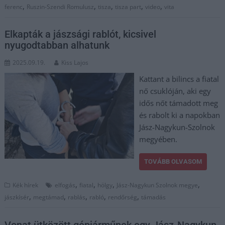
,
,
,
,
,
ferenc
Ruszin-Szendi Romulusz
tisza
tisza part
video
vita
Elkapták a jászsági rablót, kicsivel
nyugodtabban alhatunk
2025.09.19.
Kiss Lajos
Kattant a bilincs a fiatal
nő csuklóján, aki egy
idős nőt támadott meg
és rabolt ki a napokban
Jász-Nagykun-Szolnok
megyében.
TOVÁBB OLVASOM
,
,
,
,
Kék hírek
elfogás
fiatal
hölgy
Jász-Nagykun Szolnok megye
,
,
,
,
,
jászkísér
megtámad
rablás
rabló
rendőrség
támadás
Vonat ütközött gépjárműnek egy Jász-Nagykun-