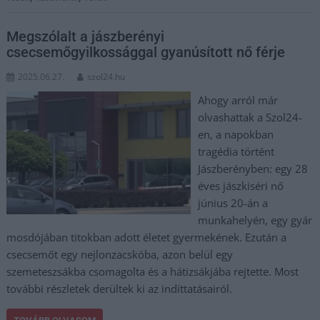
Megszólalt a jászberényi
csecsemőgyilkossággal gyanúsított nő férje
2025.06.27.
szol24.hu
Ahogy arról már
olvashattak a Szol24-
en, a napokban
tragédia történt
Jászberényben: egy 28
éves jászkiséri nő
június 20-án a
munkahelyén, egy gyár
mosdójában titokban adott életet gyermekének. Ezután a
csecsemőt egy nejlonzacskóba, azon belül egy
szemeteszsákba csomagolta és a hátizsákjába rejtette. Most
további részletek derültek ki az indíttatásairól.