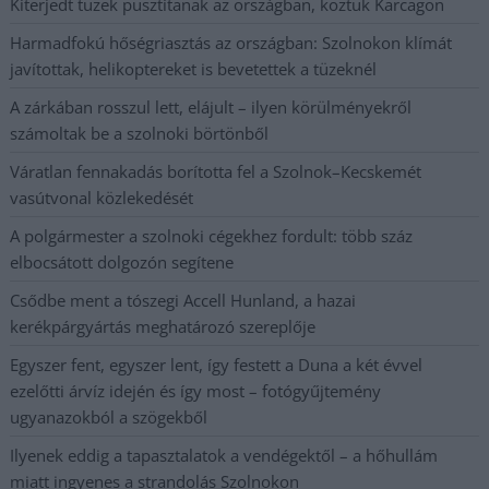
Kiterjedt tüzek pusztítanak az országban, köztük Karcagon
Harmadfokú hőségriasztás az országban: Szolnokon klímát
javítottak, helikoptereket is bevetettek a tüzeknél
A zárkában rosszul lett, elájult – ilyen körülményekről
számoltak be a szolnoki börtönből
Váratlan fennakadás borította fel a Szolnok–Kecskemét
vasútvonal közlekedését
A polgármester a szolnoki cégekhez fordult: több száz
elbocsátott dolgozón segítene
Csődbe ment a tószegi Accell Hunland, a hazai
kerékpárgyártás meghatározó szereplője
Egyszer fent, egyszer lent, így festett a Duna a két évvel
ezelőtti árvíz idején és így most – fotógyűjtemény
ugyanazokból a szögekből
Ilyenek eddig a tapasztalatok a vendégektől – a hőhullám
miatt ingyenes a strandolás Szolnokon