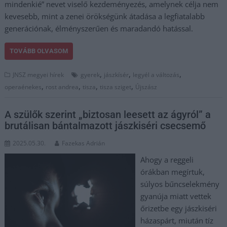
mindenkié” nevet viselő kezdeményezés, amelynek célja nem
kevesebb, mint a zenei örökségünk átadása a legfiatalabb
generációnak, élményszerűen és maradandó hatással.
TOVÁBB OLVASOM
,
,
,
JNSZ megyei hírek
gyerek
jászkísér
legyél a változás
,
,
,
,
operaénekes
rost andrea
tisza
tisza sziget
Újszász
A szülők szerint „biztosan leesett az ágyról” a
brutálisan bántalmazott jászkiséri csecsemő
2025.05.30.
Fazekas Adrián
Ahogy a reggeli
órákban megírtuk,
súlyos bűncselekmény
gyanúja miatt vettek
őrizetbe egy jászkiséri
házaspárt, miután tíz