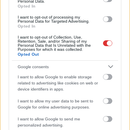
Personal Data.
2024.09.06.
Fazekas Adrián
Opted In
Nem akármilyen,
I want to opt-out of processing my
interneten látott
Personal Data for Targeted Advertising.
kezdeményezés indult
Opted In
el egy jászsági
I want to opt-out of Collection, Use,
településen,
Retention, Sale, and/or Sharing of my
Personal Data that Is Unrelated with the
Jászkiséren: a helyi
Purposes for which it was collected.
önkormányzati
Opted Out
intézményben az
Google consents
Alapszolgáltatás Központ vezetője, Farkasné Nagy Márta
indította útjára Csuszit, a kőkígyót, akit a helyi lakosok a
I want to allow Google to enable storage
kedvük szerint dekorálhatnak, valamint egy-egy saját, színes
related to advertising like cookies on web or
kő megalkotásával folytathatják a látványosságot.
device identifiers in apps.
I want to allow my user data to be sent to
TOVÁBB OLVASOM
Google for online advertising purposes.
,
,
,
,
JNSZ megyei hírek
jászkísér
kezdeményezés
kígyó
kreativitás
I want to allow Google to send me
trend
personalized advertising.