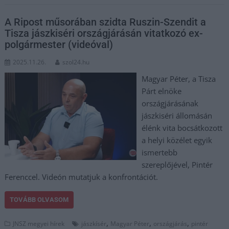
A Ripost műsorában szidta Ruszin-Szendit a
Tisza jászkiséri országjárásán vitatkozó ex-
polgármester (videóval)
2025.11.26.
szol24.hu
Magyar Péter, a Tisza
Párt elnöke
országjárásának
jászkiséri állomásán
élénk vita bocsátkozott
a helyi közélet egyik
ismertebb
szereplőjével, Pintér
Ferenccel. Videón mutatjuk a konfrontációt.
TOVÁBB OLVASOM
,
,
,
JNSZ megyei hírek
jászkísér
Magyar Péter
országjárás
pintér