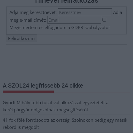
Hírlevél feliratkozás
Adja meg keresztnevét:
Adja
meg e-mail címét:
Megismertem és elfogadom a
GDPR-szabályzat
ot
Nem szeretne lemaradni semmiről? Csak egy kattintás, és hírlevelünk a
legfrissebb információkkal és exkluzív tartalmakkal hétről hétre
postaládájába érkezik!
A SZOL24 legfrissebb 24 cikke
Györfi Mihály több tucat vállalkozással egyeztetett a
kerékpárgyár dolgozóinak megsegítéséről
41 fok fölé forrósodott az ország, Szolnokon pedig egy másik
rekord is megdőlt