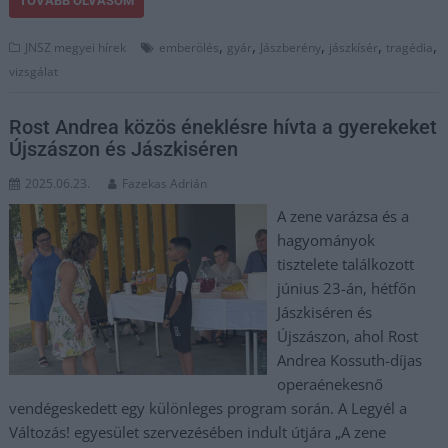
TOVÁBB OLVASOM
,
,
,
,
,
JNSZ megyei hírek
emberölés
gyár
Jászberény
jászkísér
tragédia
vizsgálat
Rost Andrea közös éneklésre hívta a gyerekeket
Újszászon és Jászkiséren
2025.06.23.
Fazekas Adrián
A zene varázsa és a
hagyományok
tisztelete találkozott
június 23-án, hétfőn
Jászkiséren és
Újszászon, ahol Rost
Andrea Kossuth-díjas
operaénekesnő
vendégeskedett egy különleges program során. A Legyél a
Változás! egyesület szervezésében indult útjára „A zene