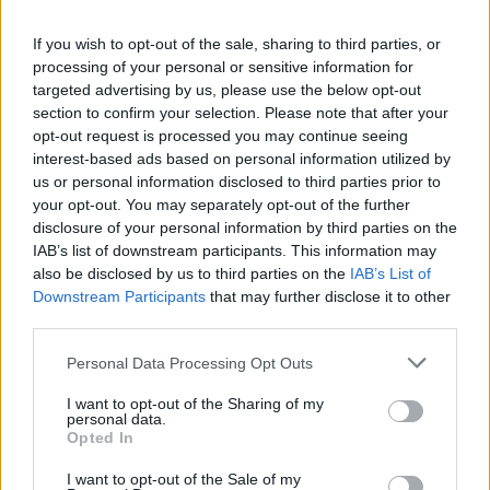
Fidesznek a
kábítószerprobléma,
If you wish to opt-out of the sale, sharing to third parties, or
március 1-től fokozott
processing of your personal or sensitive information for
targeted advertising by us, please use the below opt-out
rendőrségi fellépés
section to confirm your selection. Please note that after your
indult a kábítószer-
opt-out request is processed you may continue seeing
kereskedők ellen, ennek célja a drogkereskedelem
interest-based ads based on personal information utilized by
visszaszorítása és a zéró tolerancia érvényesítése a dílerekkel
us or personal information disclosed to third parties prior to
szemben. A DELTA program keretében el is kezdődött a
your opt-out. You may separately opt-out of the further
munka, a rendőrök gyanúsítottként hallgattak ki egy jászkiséri
disclosure of your personal information by third parties on the
férfit drogkereskedelem miatt.
IAB’s list of downstream participants. This information may
also be disclosed by us to third parties on the
IAB’s List of
Downstream Participants
that may further disclose it to other
TOVÁBB OLVASOM
third parties.
,
,
,
,
JNSZ megyei hírek
delta program
drog
jászkísér
kábítószer
Please note that this website/app uses one or more Google
Personal Data Processing Opt Outs
,
pszichoaktív
rendőrség
services and may gather and store information including but
not limited to your visit or usage behaviour. You may click to
I want to opt-out of the Sharing of my
personal data.
grant or deny consent to Google and its third-party tags to
A helyiek segítségével kígyóznak kígyók
Opted In
use your data for below specified purposes in below Google
Jászkiséren
consent section.
I want to opt-out of the Sale of my