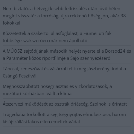
Nem biztató: a hétvégi kisebb felfrissülés után jövő héten
megint visszatér a forróság, újra rekkenő hőség jön, akár 38
fokokkal
Közzétették a szakértői állásfoglalást, a Fiumei úti fák
többsége szakszerűen már nem ápolható
A MÚOSZ sajtódíjának második helyét nyerte el a Borsod24 és
a Paraméter közös riportfilmje a Sajó szennyezéséről
Tánccal, zeneszóval és vásárral telik meg Jászberény, indul a
Csángó Fesztivál
Meghosszabbított hőségriasztás és vízkorlátozások, a
mezőtúri kórházban leállt a klíma
Átszervezi működését az osztrák óriáscég, Szolnok is érintett
Tragédiába torkollott a segítségnyújtás elmulasztása, három
kisújszállási lakos ellen emeltek vádat