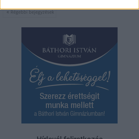
Bejegyzés
Régebbi bejegyzések
navigáció