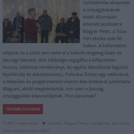
Győzelembe elnevezés
ű országjárásának
keddi állomásán
érkezett Jászkisérre
Magyar Péter, a Tisza
Párt elnöke este fél
hatkor. A kellemetlen
időjárás és a sötét sem vette el a kedvét rengeteg kiséri és
jászsági lakostól, akik többsége végigállta a kifejezetten
hosszú, többórás rendezvényt. Az egykor Maradonát legyőző
fejelőkirály és dekázóművész, Polonkai Zoltán egy relikviával,
a település ex-polgármestere viszont éles kritikával jutalmazta
Magyart, akitől megkérdeztük, mit üzen a Jászság
országgyűlési képviselőjének, Pócs Jánosnak?
TOVÁBB OLVASOM
,
,
,
,
JNSZ megyei hírek
jászkísér
Magyar Péter
országjárás
pöcs jános
,
,
tisza
tisza part
tisza sziget