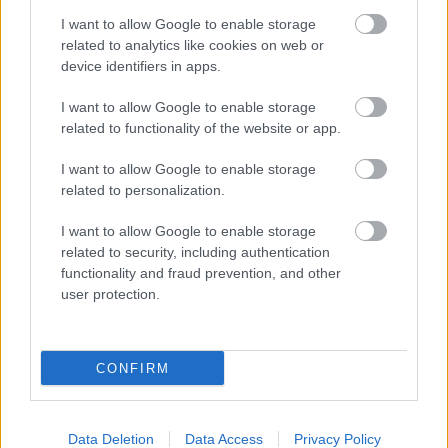
I want to allow Google to enable storage
Traktor és vonat ütközött a Jászkunság egyik
related to analytics like cookies on web or
vasúti átjárójában
device identifiers in apps.
2024.01.15.
Kiss Lajos
I want to allow Google to enable storage
Az napokban-hetekben
related to functionality of the website or app.
ismét megszaporodtak
a vasúti átjáróban
I want to allow Google to enable storage
történt balesetek, nagy
related to personalization.
szerencse, hogy ezúttal
I want to allow Google to enable storage
mindenki ép bőrrel
related to security, including authentication
megúszta. A traktorból
functionality and fraud prevention, and other
azonban komoly
user protection.
mennyiségű olaj folyt el.
TOVÁBB OLVASOM
CONFIRM
,
,
,
,
,
,
Kék hírek
átjáró
jászkísér
Jászkunság
karambol
sérülés
traktor
,
ütközés
vonat
Data Deletion
Data Access
Privacy Policy