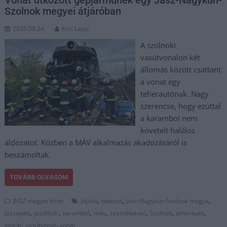
Szolnok megyei átjáróban
2025.08.24.
Kiss Lajos
A szolnoki
vasútvonalon két
állomás között csattant
a vonat egy
teherautónak. Nagy
szerencse, hogy ezúttal
a karambol nem
követelt halálos
áldozatot. Közben a MÁV alkalmazás akadozásáról is
beszámoltak.
TOVÁBB OLVASOM
,
,
,
JNSZ megyei hírek
átjáró
baleset
Jász-Nagykun-Szolnok megye
,
,
,
,
,
,
,
Jászapáti
jászkísér
karambol
máv
személyautó
Szolnok
teherautó
,
,
vasúti
vasútvonal
vonat