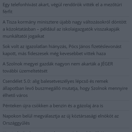
Egy telefonhívást akart, végül rendőrök vitték el a mezőtúri
férfit
A Tisza kormány minisztere újabb nagy változásokról döntött
a közoktatásban – például az iskolaigazgatók visszakapják
munkáltatói jogaikat
Sok volt az igazolatlan hiányzás, Pócs János fizetéslevonást
kapott, más fideszesek még kevesebbet vittek haza
A Szolnok megyei gazdák nagyon nem akarták a JÉGER
további üzemeltetését
Csendélet 5.0: alig balesetveszélyes lépcső és remek
állapotban levő buszmegálló mutatja, hogy Szolnok mennyire
élhető város
Pénteken újra csökken a benzin és a gázolaj ára is
Napokon belül megválasztja az új köztársasági elnököt az
Országgyűlés