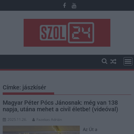
Skip
to
content
Címke:
jászkísér
Magyar Péter Pócs Jánosnak: még van 138
napja, utána mehet a civil életbe! (videóval)
2025.11.26.
Fazekas Adrián
Az Út a