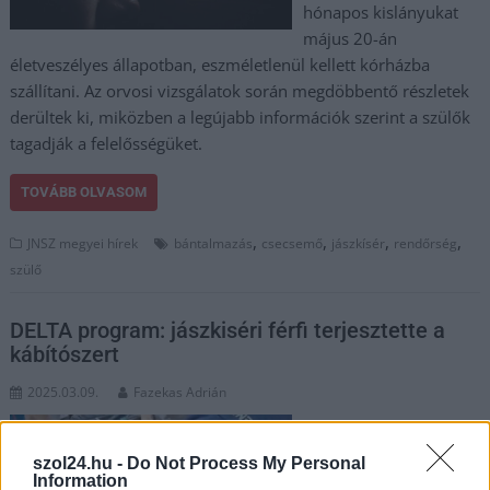
hónapos kislányukat
május 20-án
életveszélyes állapotban, eszméletlenül kellett kórházba
szállítani. Az orvosi vizsgálatok során megdöbbentő részletek
derültek ki, miközben a legújabb információk szerint a szülők
tagadják a felelősségüket.
TOVÁBB OLVASOM
,
,
,
,
JNSZ megyei hírek
bántalmazás
csecsemő
jászkísér
rendőrség
szülő
DELTA program: jászkiséri férfi terjesztette a
kábítószert
2025.03.09.
Fazekas Adrián
Tizenöt év után, a
választások előtt nem
szol24.hu -
Do Not Process My Personal
sokkal fontos lett a
Information