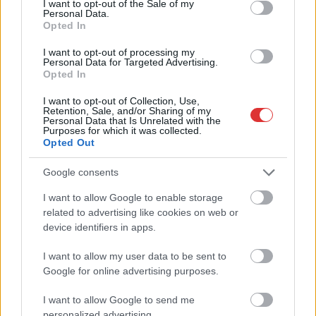
videóit, melyekről most önöknek is készítettünk egy
I want to opt-out of the Sale of my
Personal Data.
összefoglalót.
Opted In
TOVÁBB OLVASOM
I want to opt-out of processing my
Personal Data for Targeted Advertising.
Opted In
,
,
,
,
,
JNSZ megyei hírek
2024
cikk
kecskemét
olvasottság
szol24
,
I want to opt-out of Collection, Use,
Szolnok
toplista
Retention, Sale, and/or Sharing of my
Personal Data that Is Unrelated with the
Purposes for which it was collected.
Ilyen volt 2024 jászberényi szemmel, íme a
Opted Out
visszatekintés – videó
Google consents
2024.12.31.
Kiss Lajos
I want to allow Google to enable storage
A Jászkunság egyik
related to advertising like cookies on web or
legfontosabb
device identifiers in apps.
városában,
Jászberényben is zajlott
I want to allow my user data to be sent to
az élet 2024-ben. De
Google for online advertising purposes.
hogy pontosan
I want to allow Google to send me
milyenre is sikeredett
personalized advertising.