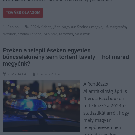
TOVÁBB OLVASOM
,
,
,
,
Szolnok
2024
fidesz
Jász-Nagykun Szolnok megye
költségvetés
,
,
,
,
október
Szalay Ferenc
Szolnok
tartozás
válaszok
Ezeken a településeken egyetlen
bűncselekmény sem történt tavaly – hol marad
megyénk?
2025.04.04.
Fazekas Adrián
A Rendészeti
Államtitkárság április
4-én, a Facebookon
tette közzé a 2024-es
statisztikát arról, hogy
mely magyar
településeken nem
történt egyetlen