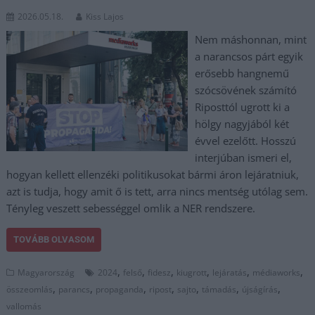
2026.05.18.
Kiss Lajos
Nem máshonnan, mint
a narancsos párt egyik
erősebb hangnemű
szócsövének számító
Riposttól ugrott ki a
hölgy nagyjából két
évvel ezelőtt. Hosszú
interjúban ismeri el,
hogyan kellett ellenzéki politikusokat bármi áron lejáratniuk,
azt is tudja, hogy amit ő is tett, arra nincs mentség utólag sem.
Tényleg veszett sebességgel omlik a NER rendszere.
TOVÁBB OLVASOM
,
,
,
,
,
,
Magyarország
2024
felső
fidesz
kiugrott
lejáratás
médiaworks
,
,
,
,
,
,
,
összeomlás
parancs
propaganda
ripost
sajto
támadás
újságírás
vallomás