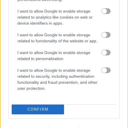
és mik történtek?
Beszéljenek inkább a képsorok.
I want to allow Google to enable storage
related to analytics like cookies on web or
TOVÁBB OLVASOM
device identifiers in apps.
,
,
,
,
,
I want to allow Google to enable storage
JNSZ megyei hírek
2024
budai lóránt
Jászberény
Jászkunság
óév
related to functionality of the website or app.
,
,
polgármester
város
visszatekintés
I want to allow Google to enable storage
Már épül az Adventi Falu Szolnokon
related to personalization.
2024.11.13.
Kiss Lajos
I want to allow Google to enable storage
related to security, including authentication
Már csak bő két hetet
functionality and fraud prevention, and other
kell várni és
user protection.
megkezdődik az
adventi forgatag
városunkban.
CONFIRM
TOVÁBB OLVASOM