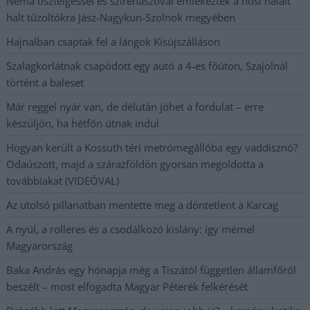
Néma tisztelgéssel és szirénaszóval emlékeztek a hősi halált
halt tűzoltókra Jász-Nagykun-Szolnok megyében
Hajnalban csaptak fel a lángok Kisújszálláson
Szalagkorlátnak csapódott egy autó a 4-es főúton, Szajolnál
történt a baleset
Már reggel nyár van, de délután jöhet a fordulat – erre
készüljön, ha hétfőn útnak indul
Hogyan került a Kossuth téri metrómegállóba egy vaddisznó?
Odaúszott, majd a szárazföldön gyorsan megoldotta a
továbbiakat (VIDEÓVAL)
Az utolsó pillanatban mentette meg a döntetlent a Karcag
A nyúl, a rolleres és a csodálkozó kislány: így mémel
Magyarország
Baka András egy hónapja még a Tiszától független államfőről
beszélt – most elfogadta Magyar Péterék felkérését