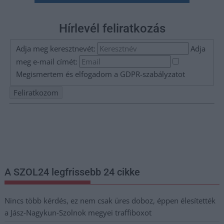
Hírlevél feliratkozás
Adja meg keresztnevét:
Adja
meg e-mail címét:
Megismertem és elfogadom a
GDPR-szabályzat
ot
Nem szeretne lemaradni semmiről? Csak egy kattintás, és hírlevelünk a
legfrissebb információkkal és exkluzív tartalmakkal hétről hétre
postaládájába érkezik!
A SZOL24 legfrissebb 24 cikke
Nincs több kérdés, ez nem csak üres doboz, éppen élesítették
a Jász-Nagykun-Szolnok megyei traffiboxot