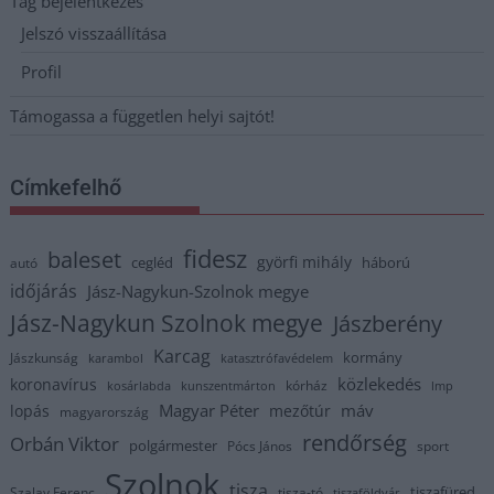
Tag bejelentkezés
Jelszó visszaállítása
Profil
Támogassa a független helyi sajtót!
Címkefelhő
fidesz
baleset
györfi mihály
cegléd
háború
autó
időjárás
Jász-Nagykun-Szolnok megye
Jász-Nagykun Szolnok megye
Jászberény
Karcag
kormány
Jászkunság
karambol
katasztrófavédelem
közlekedés
koronavírus
kórház
kosárlabda
kunszentmárton
lmp
Magyar Péter
máv
lopás
mezőtúr
magyarország
rendőrség
Orbán Viktor
polgármester
Pócs János
sport
Szolnok
tisza
tiszafüred
Szalay Ferenc
tisza-tó
tiszaföldvár