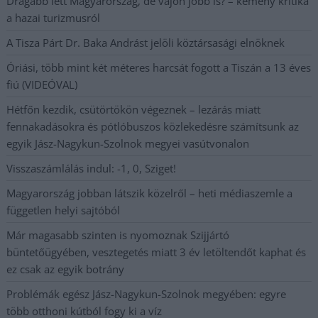
Drágább lett Magyarország, de vajon jobb is? – kemény kritika
a hazai turizmusról
A Tisza Párt Dr. Baka Andrást jelöli köztársasági elnöknek
Óriási, több mint két méteres harcsát fogott a Tiszán a 13 éves
fiú (VIDEÓVAL)
Hétfőn kezdik, csütörtökön végeznek – lezárás miatt
fennakadásokra és pótlóbuszos közlekedésre számítsunk az
egyik Jász-Nagykun-Szolnok megyei vasútvonalon
Visszaszámlálás indul: -1, 0, Sziget!
Magyarország jobban látszik közelről – heti médiaszemle a
független helyi sajtóból
Már magasabb szinten is nyomoznak Szijjártó
büntetőügyében, vesztegetés miatt 3 év letöltendőt kaphat és
ez csak az egyik botrány
Problémák egész Jász-Nagykun-Szolnok megyében: egyre
több otthoni kútból fogy ki a víz