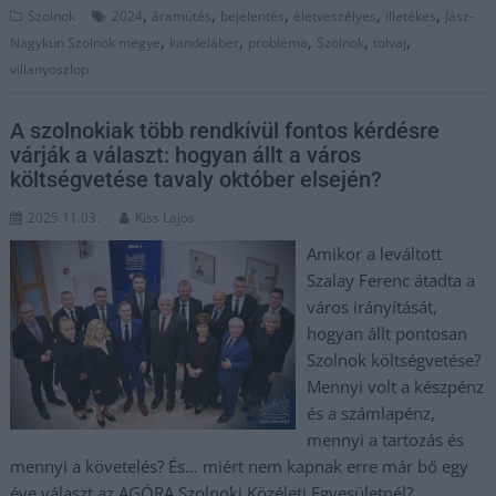
,
,
,
,
,
Szolnok
2024
áramütés
bejelentés
életveszélyes
illetékes
Jász-
,
,
,
,
,
Nagykun Szolnok megye
kandeláber
probléma
Szolnok
tolvaj
villanyoszlop
A szolnokiak több rendkívül fontos kérdésre
várják a választ: hogyan állt a város
költségvetése tavaly október elsején?
2025.11.03.
Kiss Lajos
Amikor a leváltott
Szalay Ferenc átadta a
város irányítását,
hogyan állt pontosan
Szolnok költségvetése?
Mennyi volt a készpénz
és a számlapénz,
mennyi a tartozás és
mennyi a követelés? És… miért nem kapnak erre már bő egy
éve választ az AGÓRA Szolnoki Közéleti Egyesületnél?