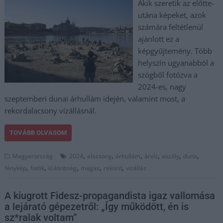
Akik szeretik az előtte-
utána képeket, azok
számára feltétlenül
ajánlott ez a
képgyűjtemény. Több
helyszín ugyanabból a
szögből fotózva a
2024-es, nagy
szeptemberi dunai árhullám idején, valamint most, a
rekordalacsony vízállásnál.
TOVÁBB OLVASOM
,
,
,
,
,
,
Magyarország
2024
alacsony
árhullám
árvíz
aszály
duna
,
,
,
,
,
fénykép
fotók
különbség
magas
rekord
vizállás
A kiugrott Fidesz-propagandista igaz vallomása
a lejárató gépezetről: „Így működött, én is
sz*ralak voltam”