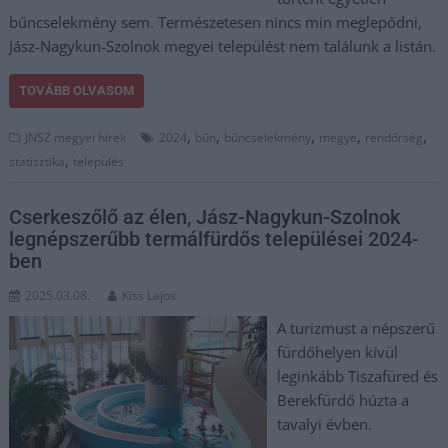
bűncselekmény sem. Természetesen nincs min meglepődni,
Jász-Nagykun-Szolnok megyei települést nem találunk a listán.
TOVÁBB OLVASOM
,
,
,
,
,
JNSZ megyei hírek
2024
bűn
bűncselekmény
megye
rendőrség
,
statisztika
település
Cserkeszőlő az élen, Jász-Nagykun-Szolnok
legnépszerűbb termálfürdős települései 2024-
ben
2025.03.08.
Kiss Lajos
A turizmust a népszerű
fürdőhelyen kívül
leginkább Tiszafüred és
Berekfürdő húzta a
tavalyi évben.