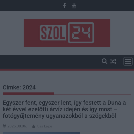
Skip
to
content
Címke:
2024
Egyszer fent, egyszer lent, így festett a Duna a
két évvel ezelőtti árvíz idején és így most –
fotógyűjtemény ugyanazokból a szögekből
2026.08.06.
Kiss Lajos