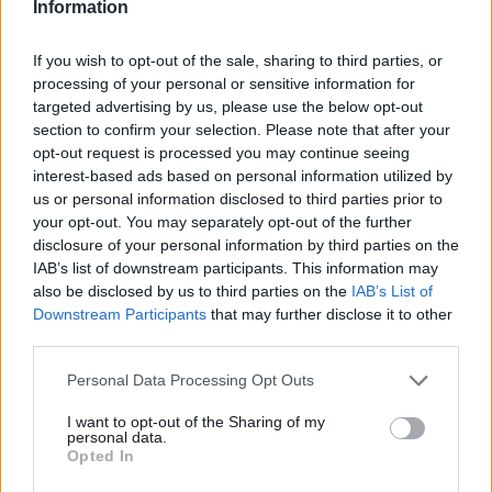
Information
,
,
,
szétesés
Szolnok
szörnyű
várfal
If you wish to opt-out of the sale, sharing to third parties, or
Tömeges leépítés, éttermi számla, horrormosdó,
processing of your personal or sensitive information for
Sárkány Éva – ezek voltak a legolvasottabb
targeted advertising by us, please use the below opt-out
cikkeink, videóink 2024-ben
section to confirm your selection. Please note that after your
opt-out request is processed you may continue seeing
2025.01.05.
szol24.hu
interest-based ads based on personal information utilized by
us or personal information disclosed to third parties prior to
Ha eltelik egy év,
your opt-out. You may separately opt-out of the further
legtöbben megállunk
disclosure of your personal information by third parties on the
és számot vetünk az
IAB’s list of downstream participants. This information may
elmúlt időszakkal – így
also be disclosed by us to third parties on the
IAB’s List of
teszünk a Szol24-nél is.
Downstream Participants
that may further disclose it to other
third parties.
Tartalmas, mozgalmas
időszakon van túl
Please note that this website/app uses one or more Google
Personal Data Processing Opt Outs
szerkesztőségünk,
services and may gather and store information including but
országos és megyei viszonylatban egyaránt számtalan fontos
not limited to your visit or usage behaviour. You may click to
I want to opt-out of the Sharing of my
personal data.
eseményről számoltunk be 2024-ben. A munkát folytatjuk, de
grant or deny consent to Google and its third-party tags to
Opted In
use your data for below specified purposes in below Google
előtte áttekintjük az óév legolvasottabb cikkeit, legnézettebb
consent section.