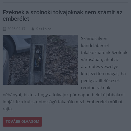
Ezeknek a szolnoki tolvajoknak nem számít az
emberélet
2026.02.17.
Kiss Lajos
Számos ilyen
kandeláberrel
találkozhatunk Szolnok
városában, ahol az
áramütés veszélye
kifejezetten magas, ha
pedig az illetékesek
rendbe raknak
néhányat, biztos, hogy a tolvajok pár napon belül újabbakról
lopják le a kulcsfontosságú takarólemezt. Emberélet múlhat
rajta.
TOVÁBB OLVASOM