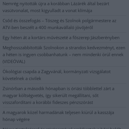
Nemrég nyitották újra a korábban Lázárék által bezárt
vasútvonalat, most kigyulladt a vonat klímája
Csőd és összefogás – Tószeg és Szolnok polgármestere az
ATV-ben beszélt a 400 munkavállaló jövőjéről
Egy héten át a kortárs művészeté a főszerep Jászberényben
Meghosszabbították Szolnokon a strandos kedvezményt, ezen
a héten is ingyen csobbanhatunk – nem mindenki örül ennek
(VIDEÓVAL)
Ökológiai csapda a Zagyvánál, kormányzati vizsgálatot
követelnek a civilek
Zsinórban a második hónapban is óriási többlettel zárt a
magyar költségvetés, így sikerült megállítani, sőt
visszafordítani a korábbi fideszes pénzszórást
A magyarok közel harmadának teljesen kiürül a kasszája
hónap végére