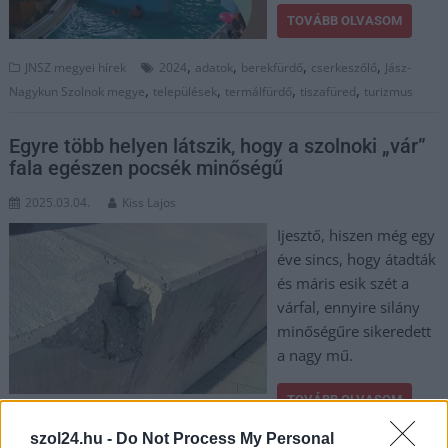
TOVÁBB OLVASOM
,
,
,
,
JNSZ megyei hírek
2024
adatok
berekfürdő
cserkeszőlő
Jász-
,
,
,
,
Nagykun Szolnok megye
települések
termálfürdő
tiszafüred
turizmus
Egyre több helyen látszik, hogy a szolnoki „vár”
fala egészen pocsék minőségű
2025.03.04.
Kiss Lajos
Ijesztő, hiszen még egy
éve sincs, hogy átadták
és máris esik szét a
várfal, ennyire silány
minőségűre sikeredett
a nagy mű.
TOVÁBB OLVASOM
szol24.hu -
Do Not Process My Personal
,
,
,
,
,
,
Szolnok
2024
átadás
fidesz
kállai mária
minőség
Szalay Ferenc