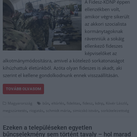
A Fidesz-KDNP éppen
ellenzékben volt,
amikor végre sikerült
az akkori szocialista
kormánytagoknak
rávenniük a sokáig
ellenkező fideszes
képviselőket az
alkotmánymódosításra, amivel a kötelező sorkatonaságot
kihúzhattuk életünkből. Azóta olyan fideszes is akadt, aki
szerint el kellene gondolkodnunk ennek visszaállításán.
TOVÁBB OLVASOM
,
,
,
,
,
,
Magyarország
bűn
eltörlés
fidelitas
fidesz
kdnp
Kövér László
,
,
,
,
megszüntetés
riogatás
schmidt mária
simicskó istván
sorkötelezettség
Ezeken a településeken egyetlen
bűncselekmény sem történt tavaly – hol marad