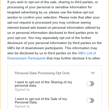
meg e-mail címét:
If you wish to opt-out of the sale, sharing to third parties, or
processing of your personal or sensitive information for
Megismertem és elfogadom a
GDPR-szabályzat
ot
targeted advertising by us, please use the below opt-out
section to confirm your selection. Please note that after your
opt-out request is processed you may continue seeing
Nem szeretne lemaradni semmiről? Csak egy kattintás, és hírlevelünk a
interest-based ads based on personal information utilized by
us or personal information disclosed to third parties prior to
legfrissebb információkkal és exkluzív tartalmakkal hétről hétre
your opt-out. You may separately opt-out of the further
postaládájába érkezik!
disclosure of your personal information by third parties on the
IAB’s list of downstream participants. This information may
also be disclosed by us to third parties on the
IAB’s List of
A SZOL24 legfrissebb 24 cikke
Downstream Participants
that may further disclose it to other
third parties.
Baka András egy hónapja még a Tiszától független államfőről
Please note that this website/app uses one or more Google
Personal Data Processing Opt Outs
beszélt – most elfogadta Magyar Péterék felkérését
services and may gather and store information including but
not limited to your visit or usage behaviour. You may click to
I want to opt-out of the Sharing of my
Drágább lett Magyarország, de vajon jobb is? – kemény kritika
personal data.
grant or deny consent to Google and its third-party tags to
a hazai turizmusról
Opted In
use your data for below specified purposes in below Google
consent section.
A Tisza Párt Dr. Baka Andrást jelöli köztársasági elnöknek
I want to opt-out of the Sale of my
Personal Data.
Óriási, több mint két méteres harcsát fogott a Tiszán a 13 éves
Opted In