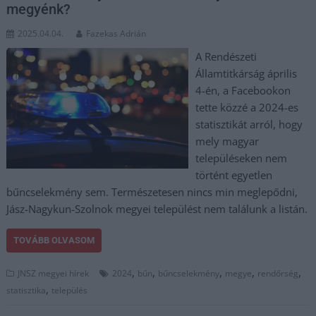
megyénk?
2025.04.04.
Fazekas Adrián
A Rendészeti
Államtitkárság április
4-én, a Facebookon
tette közzé a 2024-es
statisztikát arról, hogy
mely magyar
településeken nem
történt egyetlen
bűncselekmény sem. Természetesen nincs min meglepődni,
Jász-Nagykun-Szolnok megyei települést nem találunk a listán.
TOVÁBB OLVASOM
,
,
,
,
,
JNSZ megyei hírek
2024
bűn
bűncselekmény
megye
rendőrség
,
statisztika
település