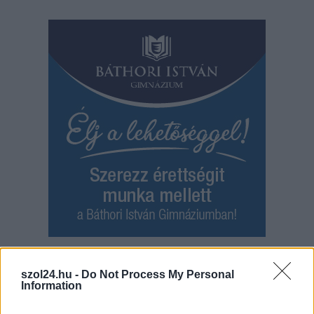
Hírlevél feliratkozás
szol24.hu -
Do Not Process My Personal
Information
Adja meg keresztnevét:
Adja