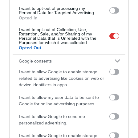
fiú (VIDEÓVAL)
I want to opt-out of processing my
Personal Data for Targeted Advertising.
Hétfőn kezdik, csütörtökön végeznek – lezárás miatt
Opted In
fennakadásokra és pótlóbuszos közlekedésre számítsunk az
egyik Jász-Nagykun-Szolnok megyei vasútvonalon
I want to opt-out of Collection, Use,
Retention, Sale, and/or Sharing of my
Personal Data that Is Unrelated with the
Visszaszámlálás indul: -1, 0, Sziget!
Purposes for which it was collected.
Opted Out
Magyarország jobban látszik közelről – heti médiaszemle a
független helyi sajtóból
Google consents
Már magasabb szinten is nyomoznak Szijjártó
I want to allow Google to enable storage
büntetőügyében, vesztegetés miatt 3 év letöltendőt kaphat és
related to advertising like cookies on web or
ez csak az egyik botrány
device identifiers in apps.
Problémák egész Jász-Nagykun-Szolnok megyében: egyre
I want to allow my user data to be sent to
több otthoni kútból fogy ki a víz
Google for online advertising purposes.
Szolnokon egy kulcsfontosságú körforgalmat részlegesen
I want to allow Google to send me
lezárnak a napokban, a közlekedés az átlagost is meghaladó
personalized advertising.
mértékben lebénul
I want to allow Google to enable storage