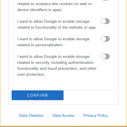
Elromlott a biztosítóberendezés a ceglédi vasútvonalon,
related to analytics like cookies on web or
alapos késések alakultak ki a menetrendhez képest,
device identifiers in apps.
kimaradás is előfordult
I want to allow Google to enable storage
Ön szerint hogy készül a hamisítatlan szolnoki habos isler?
related to functionality of the website or app.
Országos ellenőrzés indult a hazai akkumulátoripari
I want to allow Google to enable storage
üzemekben
related to personalization.
Az idei év leglassabb növekedését hozta a június a
I want to allow Google to enable storage
kiskereskedelemben
related to security, including authentication
Györfi Mihály több tucat vállalkozással egyeztetett a
functionality and fraud prevention, and other
kerékpárgyár dolgozóinak megsegítéséről
user protection.
41 fok fölé forrósodott az ország, Szolnokon pedig egy másik
rekord is megdőlt
CONFIRM
Egy telefonhívást akart, végül rendőrök vitték el a mezőtúri
férfit
Data Deletion
Data Access
Privacy Policy
A Tisza kormány minisztere újabb nagy változásokról döntött
a közoktatásban – például az iskolaigazgatók visszakapják