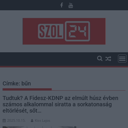
Skip
to
content
Címke:
bűn
Tudtuk? A Fidesz-KDNP az elmúlt húsz évben
számos alkalommal siratta a sorkatonaság
eltörlését, sőt…
2025.10.15.
Kiss Lajos