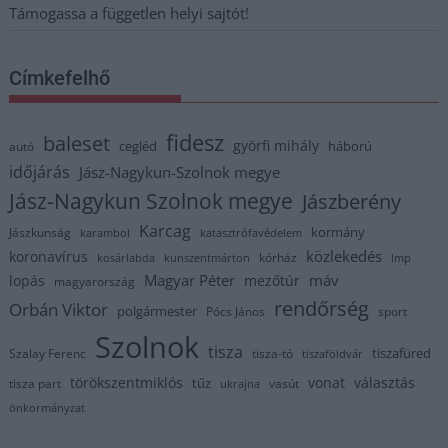
Támogassa a független helyi sajtót!
Címkefelhő
fidesz
baleset
györfi mihály
cegléd
háború
autó
időjárás
Jász-Nagykun-Szolnok megye
Jász-Nagykun Szolnok megye
Jászberény
Karcag
kormány
Jászkunság
karambol
katasztrófavédelem
közlekedés
koronavírus
kórház
kosárlabda
kunszentmárton
lmp
Magyar Péter
máv
lopás
mezőtúr
magyarország
rendőrség
Orbán Viktor
polgármester
Pócs János
sport
Szolnok
tisza
tiszafüred
Szalay Ferenc
tisza-tó
tiszaföldvár
törökszentmiklós
vonat
választás
tűz
tisza part
vasút
ukrajna
önkormányzat