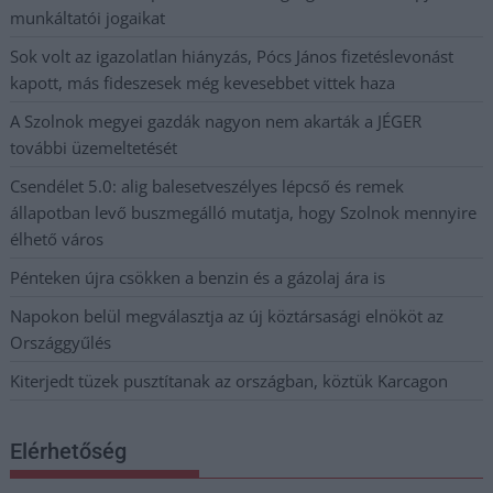
munkáltatói jogaikat
Sok volt az igazolatlan hiányzás, Pócs János fizetéslevonást
kapott, más fideszesek még kevesebbet vittek haza
A Szolnok megyei gazdák nagyon nem akarták a JÉGER
további üzemeltetését
Csendélet 5.0: alig balesetveszélyes lépcső és remek
állapotban levő buszmegálló mutatja, hogy Szolnok mennyire
élhető város
Pénteken újra csökken a benzin és a gázolaj ára is
Napokon belül megválasztja az új köztársasági elnököt az
Országgyűlés
Kiterjedt tüzek pusztítanak az országban, köztük Karcagon
Elérhetőség