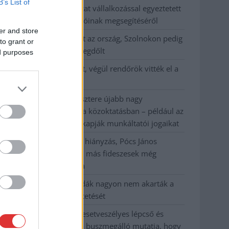
B’s List of
Györfi Mihály több tucat vállalkozással egyeztetett
a kerékpárgyár dolgozóinak megsegítéséről
er and store
41 fok fölé forrósodott az ország, Szolnokon pedig
to grant or
egy másik rekord is megdőlt
ed purposes
Egy telefonhívást akart, végül rendőrök vitték el a
mezőtúri férfit
A Tisza kormány minisztere újabb nagy
változásokról döntött a közoktatásban – például az
iskolaigazgatók visszakapják munkáltatói jogaikat
Sok volt az igazolatlan hiányzás, Pócs János
fizetéslevonást kapott, más fideszesek még
kevesebbet vittek haza
A Szolnok megyei gazdák nagyon nem akarták a
JÉGER további üzemeltetését
Csendélet 5.0: alig balesetveszélyes lépcső és
remek állapotban levő buszmegálló mutatja, hogy