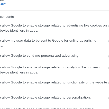
Out
Az idei második negyedévben országszerte
csökkent a meghirdetett állások száma, de a
munkavállalók aktivitása terén Jász-
consents
Nagykun-Szolnok megye különösen negatív
o allow Google to enable storage related to advertising like cookies on
irányban emelkedik ki. A Profession.hu friss
evice identifiers in apps.
adatai szerint itt 16 százalékkal esett vissza a
jelentkezések száma tavalyhoz képest.
o allow my user data to be sent to Google for online advertising
s.
TOVÁBB OLVASOM
to allow Google to send me personalized advertising.
o allow Google to enable storage related to analytics like cookies on
evice identifiers in apps.
,
,
o allow Google to enable storage related to functionality of the website
a
munkavállalás
profession
ató, hétfőn pedig tovább emelkedik a
o allow Google to enable storage related to personalization.
o allow Google to enable storage related to security, including