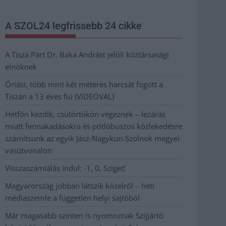
A SZOL24 legfrissebb 24 cikke
A Tisza Párt Dr. Baka Andrást jelöli köztársasági
elnöknek
Óriási, több mint két méteres harcsát fogott a
Tiszán a 13 éves fiú (VIDEÓVAL)
Hétfőn kezdik, csütörtökön végeznek – lezárás
miatt fennakadásokra és pótlóbuszos közlekedésre
számítsunk az egyik Jász-Nagykun-Szolnok megyei
vasútvonalon
Visszaszámlálás indul: -1, 0, Sziget!
Magyarország jobban látszik közelről – heti
médiaszemle a független helyi sajtóból
Már magasabb szinten is nyomoznak Szijjártó