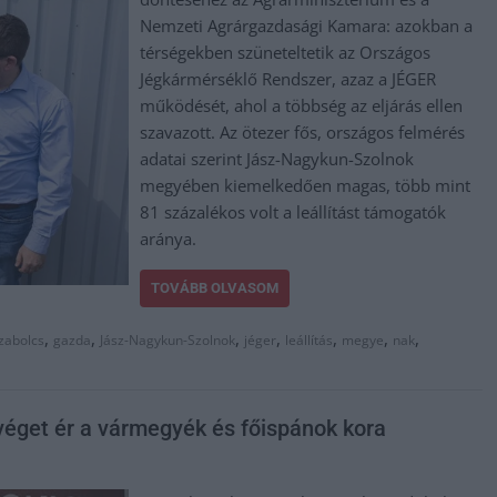
Nemzeti Agrárgazdasági Kamara: azokban a
térségekben szüneteltetik az Országos
Jégkármérséklő Rendszer, azaz a JÉGER
működését, ahol a többség az eljárás ellen
szavazott. Az ötezer fős, országos felmérés
adatai szerint Jász-Nagykun-Szolnok
megyében kiemelkedően magas, több mint
81 százalékos volt a leállítást támogatók
aránya.
TOVÁBB OLVASOM
,
,
,
,
,
,
,
zabolcs
gazda
Jász-Nagykun-Szolnok
jéger
leállítás
megye
nak
 véget ér a vármegyék és főispánok kora