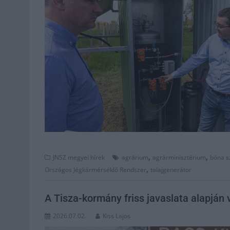
,
,
JNSZ megyei hírek
agrárium
agrárminisztérium
bóna s
,
Országos Jégkármérséklő Rendszer
talajgenerátor
A Tisza-kormány friss javaslata alapján
2026.07.02.
Kiss Lajos