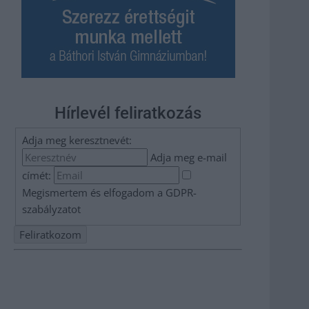
Hírlevél feliratkozás
Adja meg keresztnevét:
Adja meg e-mail
címét:
Megismertem és elfogadom a
GDPR-
szabályzat
ot
Nem szeretne lemaradni semmiről? Csak egy kattintás, és
hírlevelünk a legfrissebb információkkal és exkluzív
tartalmakkal hétről hétre postaládájába érkezik!