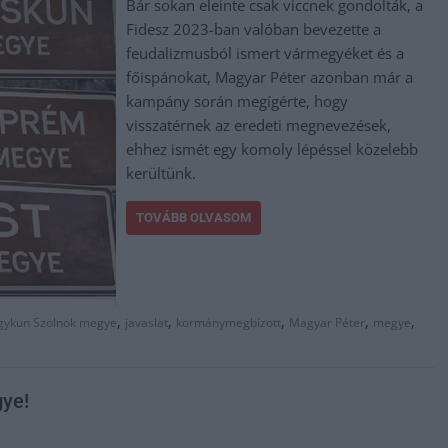
Bár sokan eleinte csak viccnek gondolták, a
Fidesz 2023-ban valóban bevezette a
feudalizmusból ismert vármegyéket és a
főispánokat, Magyar Péter azonban már a
kampány során megígérte, hogy
visszatérnek az eredeti megnevezések,
ehhez ismét egy komoly lépéssel közelebb
kerültünk.
TOVÁBB OLVASOM
,
,
,
,
,
gykun Szolnok megye
javaslat
kormánymegbízott
Magyar Péter
megye
ye!