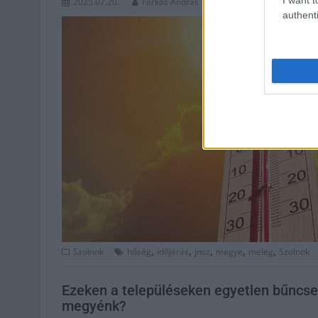
2025.07.20.
Farkas András
authenti
,
,
,
,
,
Szolnok
hőség
időjárás
jnsz
megye
meleg
Szolnok
Ezeken a településeken egyetlen bűncse
megyénk?