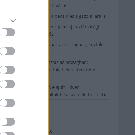
Szolnok mennyire élhető város
Pénteken újra csökken a benzin és a gázolaj ára is
Napokon belül megválasztja az új köztársasági
elnököt az Országgyűlés
Kiterjedt tüzek pusztítanak az országban, köztük
Karcagon
Harmadfokú hőségriasztás az országban:
Szolnokon klímát javítottak, helikoptereket is
bevetettek a tüzeknél
A zárkában rosszul lett, elájult – ilyen
körülményekről számoltak be a szolnoki börtönből
Elérhetőség
Adatkezelési tájékoztató