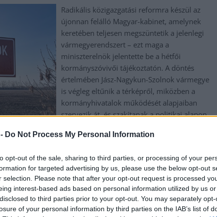
Radikális közigazgatási reformra készül az
újonnan felálló Magyar-kabinet, amelynek
keretében teljesen megszüntetik a jelenlegi
vármegyerendszert – ezt maga a
miniszterelnök jelentette be a hétfői
kormányszóvivői tájékoztatón. A döntés
értelmében Jász-Nagykun-Szolnok vármegye
is végleg eltűnik a térképről, miközben a
kormányhivatalok működését alapjaiban
szervezik át, és szakítanak a politikai alapon
kinevezett főispánok intézményével.
 -
Do Not Process My Personal Information
TOVÁBB OLVASOM
to opt-out of the sale, sharing to third parties, or processing of your per
formation for targeted advertising by us, please use the below opt-out s
gye
r selection. Please note that after your opt-out request is processed y
eing interest-based ads based on personal information utilized by us or
e egy darabig marad a magas hőmérséklet
disclosed to third parties prior to your opt-out. You may separately opt-
losure of your personal information by third parties on the IAB’s list of