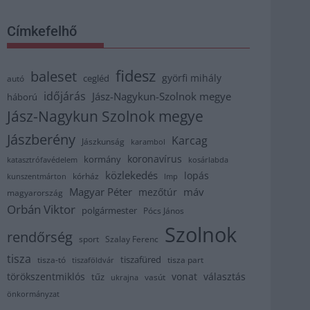
Címkefelhő
fidesz
baleset
györfi mihály
cegléd
autó
időjárás
Jász-Nagykun-Szolnok megye
háború
Jász-Nagykun Szolnok megye
Jászberény
Karcag
Jászkunság
karambol
koronavírus
kormány
katasztrófavédelem
kosárlabda
közlekedés
lopás
kórház
kunszentmárton
lmp
Magyar Péter
máv
mezőtúr
magyarország
Orbán Viktor
polgármester
Pócs János
Szolnok
rendőrség
sport
Szalay Ferenc
tisza
tiszafüred
tisza part
tisza-tó
tiszaföldvár
törökszentmiklós
vonat
választás
tűz
vasút
ukrajna
önkormányzat