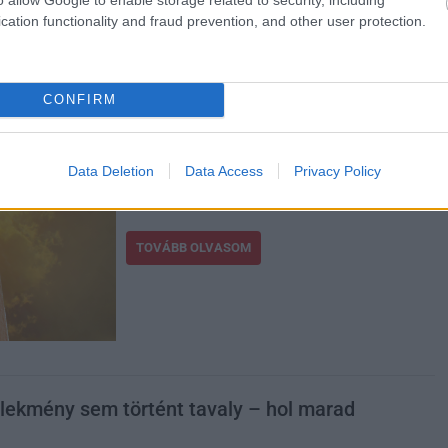
cation functionality and fraud prevention, and other user protection.
Magyarországon átmenetileg nyugaton,
délnyugaton összefüggőbb lehet ugyan a
felhőzet, majd sok napsütés várható a kevés
CONFIRM
fátyol- és több gomolyfelhő mellett, sőt a
délnyugati, déli országrészben néhol zápor,
esetleg zivatar kialakulhat, ám térségünkben
Data Deletion
Data Access
Privacy Policy
szépen melegszik az idő. Megyénkben igazi
strandidő várható.
TOVÁBB OLVASOM
lekmény sem történt tavaly – hol marad