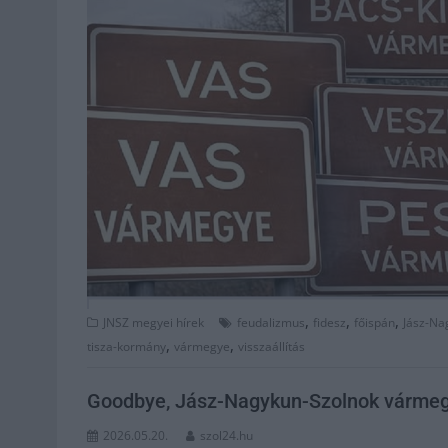
,
,
,
JNSZ megyei hírek
feudalizmus
fidesz
főispán
Jász-Na
,
,
tisza-kormány
vármegye
visszaállítás
Goodbye, Jász-Nagykun-Szolnok vármeg
2026.05.20.
szol24.hu