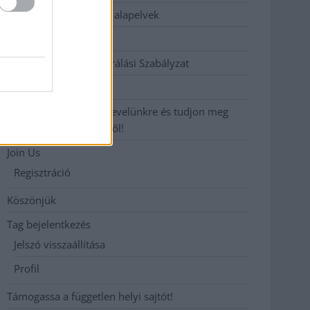
Etikai és függetlenségi alapelvek
Hirdetési árak
Hozzászólási és Moderálási Szabályzat
Impresszum
Iratkozzon fel heti hírlevelünkre és tudjon meg
még többet megyénkről!
Join Us
Regisztráció
Köszönjük
Tag bejelentkezés
Jelszó visszaállítása
Profil
Támogassa a független helyi sajtót!