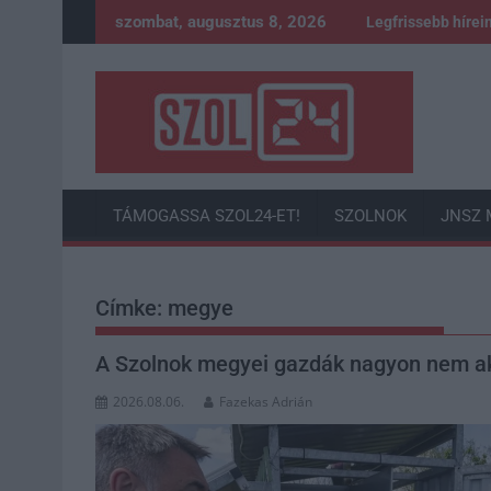
Skip
szombat, augusztus 8, 2026
Legfrissebb hírei
to
content
TÁMOGASSA SZOL24-ET!
SZOLNOK
JNSZ 
Címke:
megye
A Szolnok megyei gazdák nagyon nem ak
2026.08.06.
Fazekas Adrián