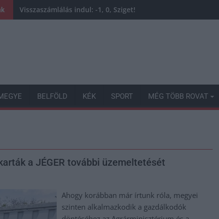
Visszaszámlálás indul: -1, 0, Sziget!
nk
MEGYE
BELFÖLD
KÉK
SPORT
MÉG TÖBB ROVAT
arták a JÉGER további üzemeltetését
Ahogy korábban már írtunk róla, megyei
szinten alkalmazkodik a gazdálkodók
döntéséhez az Agrárminisztérium és a