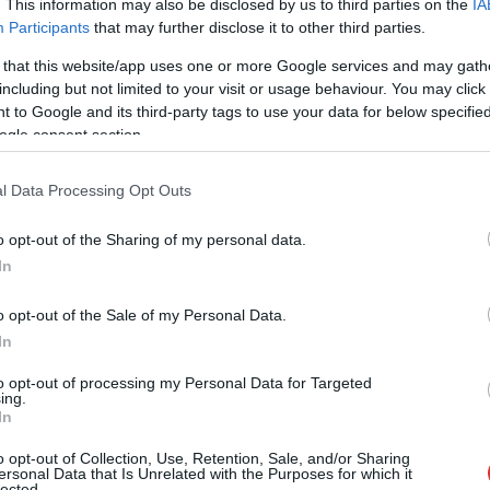
. This information may also be disclosed by us to third parties on the
IA
Vasárnap sok felhő lesz az égen, és többfelé
Participants
that may further disclose it to other third parties.
számíthatunk esőre, záporra, zivatarra a
 that this website/app uses one or more Google services and may gath
térségben. Sokfelé lesz élénk az északias
including but not limited to your visit or usage behaviour. You may click 
szél, de zivatarok környezetében erős,
 to Google and its third-party tags to use your data for below specifi
viharos széllökésekre is számítani kell.
ogle consent section.
Hajnalban 17, délután 29 fok körül alakul a
hőmérséklet – írta az Időkép.
l Data Processing Opt Outs
TOVÁBB OLVASOM
o opt-out of the Sharing of my personal data.
In
o opt-out of the Sale of my Personal Data.
In
,
olnok
zápor
to opt-out of processing my Personal Data for Targeted
ing.
In
entkezési kedv Szolnok megyében
o opt-out of Collection, Use, Retention, Sale, and/or Sharing
ersonal Data that Is Unrelated with the Purposes for which it
lected.