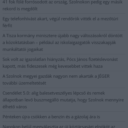
41 fok fölé forrósodott az ország, Szolnokon pedig egy másik
rekord is megdőlt
Egy telefonhívást akart, végül rendőrök vitték el a mezőtúri
férfit
A Tisza kormány minisztere újabb nagy változásokról döntött
a közoktatásban – például az iskolaigazgatók visszakapják
munkáltatói jogaikat
Sok volt az igazolatlan hiányzás, Pócs János fizetéslevonást
kapott, más fideszesek még kevesebbet vittek haza
A Szolnok megyei gazdák nagyon nem akarták a JÉGER
további üzemeltetését
Csendélet 5.0: alig balesetveszélyes lépcső és remek
állapotban levő buszmegálló mutatja, hogy Szolnok mennyire
élhető város
Pénteken újra csökken a benzin és a gázolaj ára is
Napokon belül megválasztja az új köztársasági elnököt az