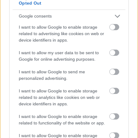
Opted Out
Google consents
I want to allow Google to enable storage
Hírlevél feliratkozás
related to advertising like cookies on web or
device identifiers in apps.
Adja meg keresztnevét:
Adja
meg e-mail címét:
I want to allow my user data to be sent to
Megismertem és elfogadom a
GDPR-szabályzat
ot
Google for online advertising purposes.
I want to allow Google to send me
personalized advertising.
Nem szeretne lemaradni semmiről? Csak egy kattintás, és hírlevelünk a
legfrissebb információkkal és exkluzív tartalmakkal hétről hétre
I want to allow Google to enable storage
related to analytics like cookies on web or
postaládájába érkezik!
device identifiers in apps.
I want to allow Google to enable storage
A SZOL24 legfrissebb 24 cikke
related to functionality of the website or app.
Baka András egy hónapja még a Tiszától független államfőről
I want to allow Google to enable storage