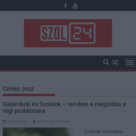
Skip
to
content
Címke:
jnsz
Galambok és Szolnok – tervben a megoldás a
régi problémára
2026.03.28.
Vásárhelyi Gabriella
Szolnok városában