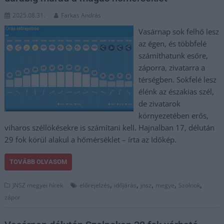
2025.08.31.
Farkas András
Vasárnap sok felhő lesz
az égen, és többfelé
számíthatunk esőre,
záporra, zivatarra a
térségben. Sokfelé lesz
élénk az északias szél,
de zivatarok
környezetében erős,
viharos széllökésekre is számítani kell. Hajnalban 17, délután
29 fok körül alakul a hőmérséklet – írta az Időkép.
TOVÁBB OLVASOM
,
,
,
,
,
JNSZ megyei hírek
előrejelzés
időjárás
jnsz
megye
Szolnok
zápor