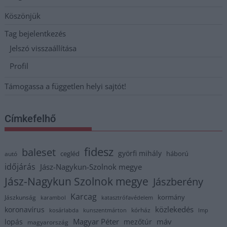
Köszönjük
Tag bejelentkezés
Jelszó visszaállítása
Profil
Támogassa a független helyi sajtót!
Címkefelhő
fidesz
baleset
györfi mihály
cegléd
háború
autó
időjárás
Jász-Nagykun-Szolnok megye
Jász-Nagykun Szolnok megye
Jászberény
Karcag
kormány
Jászkunság
karambol
katasztrófavédelem
közlekedés
koronavírus
kórház
kosárlabda
kunszentmárton
lmp
Magyar Péter
máv
lopás
mezőtúr
magyarország