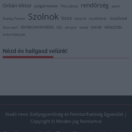
rendőrség
Orbán Viktor
polgármester
Pócs János
sport
Szolnok
tisza
tiszafüred
Szalay Ferenc
tisza-tó
tiszaföldvár
törökszentmiklós
vonat
választás
tűz
tisza part
vasút
ukrajna
önkormányzat
Nézd és hallgasd velünk!
Kiadó neve: Esélyegyenlőség és Fenntarthatóság Egyesület |
Copyright © Minden jog fenntartva!