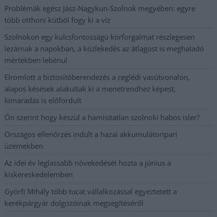
Problémák egész Jász-Nagykun-Szolnok megyében: egyre
több otthoni kútból fogy ki a víz
Szolnokon egy kulcsfontosságú körforgalmat részlegesen
lezárnak a napokban, a közlekedés az átlagost is meghaladó
mértékben lebénul
Elromlott a biztosítóberendezés a ceglédi vasútvonalon,
alapos késések alakultak ki a menetrendhez képest,
kimaradás is előfordult
Ön szerint hogy készül a hamisítatlan szolnoki habos isler?
Országos ellenőrzés indult a hazai akkumulátoripari
üzemekben
Az idei év leglassabb növekedését hozta a június a
kiskereskedelemben
Györfi Mihály több tucat vállalkozással egyeztetett a
kerékpárgyár dolgozóinak megsegítéséről