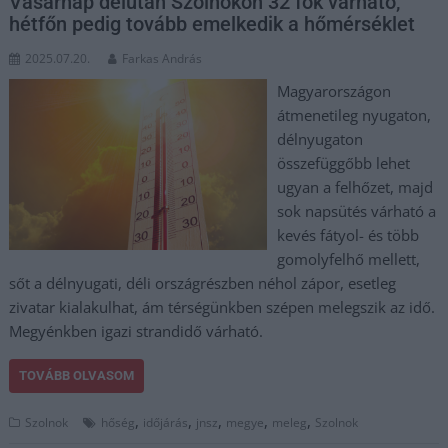
Vasárnap délután Szolnokon 32 fok várható,
hétfőn pedig tovább emelkedik a hőmérséklet
2025.07.20.
Farkas András
Magyarországon
átmenetileg nyugaton,
délnyugaton
összefüggőbb lehet
ugyan a felhőzet, majd
sok napsütés várható a
kevés fátyol- és több
gomolyfelhő mellett,
sőt a délnyugati, déli országrészben néhol zápor, esetleg
zivatar kialakulhat, ám térségünkben szépen melegszik az idő.
Megyénkben igazi strandidő várható.
TOVÁBB OLVASOM
,
,
,
,
,
Szolnok
hőség
időjárás
jnsz
megye
meleg
Szolnok