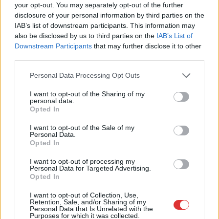
probléma, sok helyen akár hetekbe is telhet a várakozás.
your opt-out. You may separately opt-out of the further
disclosure of your personal information by third parties on the
TOVÁBB OLVASOM
IAB’s list of downstream participants. This information may
also be disclosed by us to third parties on the
IAB’s List of
,
,
,
Downstream Participants
that may further disclose it to other
JNSZ megyei hírek
egészség ablak
egészségügy
időpontok
third parties.
,
,
,
járóbeteg ellátás
jnsz
szakrenelés
Szolnok
Please note that this website/app uses one or more Google
Personal Data Processing Opt Outs
services and may gather and store information including but
not limited to your visit or usage behaviour. You may click to
I want to opt-out of the Sharing of my
personal data.
grant or deny consent to Google and its third-party tags to
Opted In
use your data for below specified purposes in below Google
consent section.
I want to opt-out of the Sale of my
Personal Data.
Opted In
I want to opt-out of processing my
Personal Data for Targeted Advertising.
Opted In
I want to opt-out of Collection, Use,
Retention, Sale, and/or Sharing of my
Personal Data that Is Unrelated with the
Purposes for which it was collected.