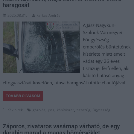
haragosát
2025.08.31.
Farkas András
A Jász-Nagykun-
Szolnok Vármegyei
Főügyészség
emberölés bűntettének
kísérlete miatt emelt
vádat egy 26 éves
tiszazugi férfi ellen, aki
kábító hatású anyag
elfogyasztását követően, utasa haragosát ütötte el autójával.
TOVÁBB OLVASOM
,
,
,
,
Kék hírek
gázolás
jnsz
kábítószer
tiszazúg
ügyészség
Záporos, zivataros vasárnap várható, de egy
darabig marad a magas hőmérséklet