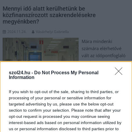
Mennyi idő alatt kerülhetünk be
közfinanszírozott szakrendelésekre
megyénkben?
2024.11.24.
Vásárhelyi Gabriella
Mára mindenki
számára elérhetővé
vált az időpontfoglaló
rendszer az EESZT
Lakossági Portálon és
szol24.hu -
Do Not Process My Personal
az Egészség Ablak
Information
alkalmazáson
keresztül. A Járóbeteg
If you wish to opt-out of the sale, sharing to third parties, or
Irányítási Rendszer (JIR) révén lehetőség nyílik szakorvosi
processing of your personal or sensitive information for
targeted advertising by us, please use the below opt-out
időpontfoglalásra- és módosításra. A program célja, hogy az
section to confirm your selection. Please note that after your
intézmények és a páciensek számára is átláthatóbbá váljanak
opt-out request is processed you may continue seeing
a rendelkezésre álló időpontok. De hogyan működik a
interest-based ads based on personal information utilized by
rendszer a valóságban? Cikkünkből kiderül: nagyon nagy a
us or personal information disclosed to third parties prior to