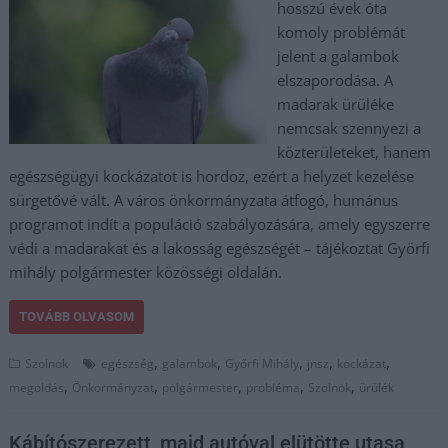
hosszú évek óta
komoly problémát
jelent a galambok
elszaporodása. A
madarak ürüléke
nemcsak szennyezi a
közterületeket, hanem
egészségügyi kockázatot is hordoz, ezért a helyzet kezelése
sürgetővé vált. A város önkormányzata átfogó, humánus
programot indít a populáció szabályozására, amely egyszerre
védi a madarakat és a lakosság egészségét – tájékoztat Györfi
mihály polgármester közösségi oldalán.
TOVÁBB OLVASOM
,
,
,
,
,
Szolnok
egészség
galambok
Győrfi Mihály
jnsz
kockázat
,
,
,
,
,
megoldás
Önkormányzat
polgármester
probléma
Szolnok
ürülék
Kábítószerezett, majd autóval elütötte utasa