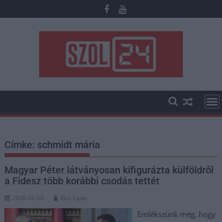
Skip
to
content
Címke:
schmidt mária
Magyar Péter látványosan kifigurázta külföldről
a Fidesz több korábbi csodás tettét
2026.06.03.
Kiss Lajos
Emlékszünk még, hogy