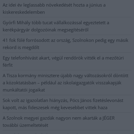
Az idei év leglassabb növekedését hozta a június a
kiskereskedelemben
Györfi Mihály több tucat vállalkozással egyeztetett a
kerékpárgyár dolgozóinak megsegítéséről
41 fok fölé forrósodott az ország, Szolnokon pedig egy másik
rekord is megdőlt
Egy telefonhívást akart, végül rendőrök vitték el a mezőtúri
férfit
A Tisza kormány minisztere újabb nagy változásokról döntött
a közoktatásban – például az iskolaigazgatók visszakapják
munkáltatói jogaikat
Sok volt az igazolatlan hiányzás, Pócs János fizetéslevonást
kapott, más fideszesek még kevesebbet vittek haza
A Szolnok megyei gazdák nagyon nem akarták a JÉGER
további üzemeltetését