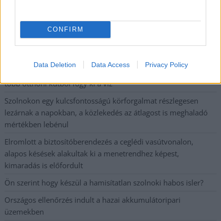
Magyarország jobban látszik közelről – heti médiaszemle a
független helyi sajtóból
Már magasabb szinten is nyomoznak Szijjártó
CONFIRM
büntetőügyében, vesztegetés miatt 3 év letöltendőt kaphat és
ez csak az egyik botrány
Data Deletion
Data Access
Privacy Policy
Problémák egész Jász-Nagykun-Szolnok megyében: egyre
több otthoni kútból fogy ki a víz
Szolnokon egy kulcsfontosságú körforgalmat részlegesen
lezárnak a napokban, a közlekedés az átlagost is meghaladó
mértékben lebénul
Elromlott a biztosítóberendezés a ceglédi vasútvonalon,
alapos késések alakultak ki a menetrendhez képest,
kimaradás is előfordult
Ön szerint hogy készül a hamisítatlan szolnoki habos isler?
Országos ellenőrzés indult a hazai akkumulátoripari
üzemekben