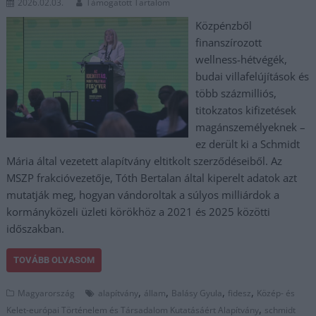
2026.02.03.
Támogatott Tartalom
Közpénzből
finanszírozott
wellness-hétvégék,
budai villafelújítások és
több százmilliós,
titokzatos kifizetések
magánszemélyeknek –
ez derült ki a Schmidt
Mária által vezetett alapítvány eltitkolt szerződéseiből. Az
MSZP frakcióvezetője, Tóth Bertalan által kiperelt adatok azt
mutatják meg, hogyan vándoroltak a súlyos milliárdok a
kormányközeli üzleti körökhöz a 2021 és 2025 közötti
időszakban.
TOVÁBB OLVASOM
,
,
,
,
Magyarország
alapítvány
állam
Balásy Gyula
fidesz
Közép- és
,
Kelet-európai Történelem és Társadalom Kutatásáért Alapítvány
schmidt