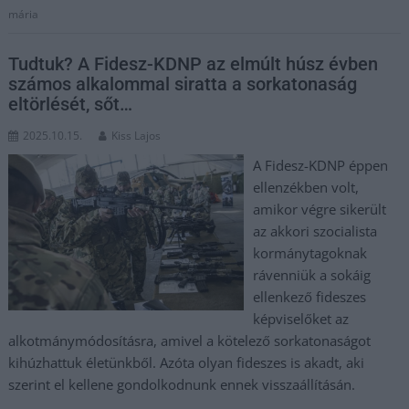
mária
Tudtuk? A Fidesz-KDNP az elmúlt húsz évben
számos alkalommal siratta a sorkatonaság
eltörlését, sőt…
2025.10.15.
Kiss Lajos
A Fidesz-KDNP éppen
ellenzékben volt,
amikor végre sikerült
az akkori szocialista
kormánytagoknak
rávenniük a sokáig
ellenkező fideszes
képviselőket az
alkotmánymódosításra, amivel a kötelező sorkatonaságot
kihúzhattuk életünkből. Azóta olyan fideszes is akadt, aki
szerint el kellene gondolkodnunk ennek visszaállításán.