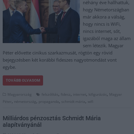
néhány éve hallhattuk,
hogy Németországban
már akkora a válság,
hogy nincs is WiFi,
nincs internet, sőt,
igazából maga az állam
sem létezik. Magyar
Péter elővette cinikus szarkazmusát, rögtön egy rövid
bejegyzésben két korábbi fideszes nagyotmondást vont
egybe.
TOVÁBB OLVASOM
,
,
,
,
Magyarország
felszólítás
fidesz
internet
kifigurázás
Magyar
,
,
,
,
Péter
németország
propaganda
schmidt mária
wifi
Milliárdos pénzosztás Schmidt Mária
alapítványánál