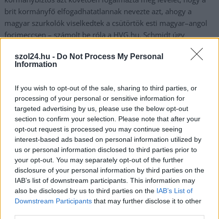
brit kormányfő elfogadhatatlannak nevezte azt, ahogy a
magyar szurkolók viselkedtek a csütörtök esti magyar–angol
focimeccsen – számolt be róla a HVG.hu. Schmidt úgy
fogalmaz a Facebookon olvasható levelében, hogy
szol24.hu -
Do Not Process My Personal
megdöbbentette Johnson „érzéketlen és a szokásos brit
Information
gyarmatosító attitűdről tanúbizonyságot tevő bejegyzése, ami
elítéli a magyar drukkereket állítólagos rasszizmusukért”.
If you wish to opt-out of the sale, sharing to third parties, or
Szerinte „a britek vendégként jöttek fővárosunkba, és egy
processing of your personal or sensitive information for
olyan gesztussal…
targeted advertising by us, please use the below opt-out
section to confirm your selection. Please note that after your
TOVÁBB OLVASOM
opt-out request is processed you may continue seeing
interest-based ads based on personal information utilized by
,
,
Magyarország
us or personal information disclosed to third parties prior to
boris johnson
schmidt mária
szurkolók
your opt-out. You may separately opt-out of the further
disclosure of your personal information by third parties on the
IAB’s list of downstream participants. This information may
also be disclosed by us to third parties on the
IAB’s List of
Downstream Participants
that may further disclose it to other
third parties.