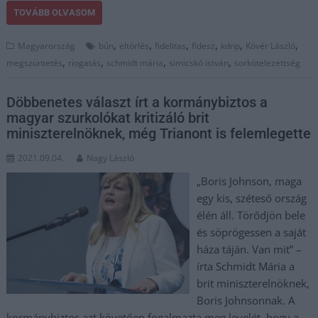
TOVÁBB OLVASOM
,
,
,
,
,
,
Magyarország
bűn
eltörlés
fidelitas
fidesz
kdnp
Kövér László
,
,
,
,
megszüntetés
riogatás
schmidt mária
simicskó istván
sorkötelezettség
Döbbenetes választ írt a kormánybiztos a
magyar szurkolókat kritizáló brit
miniszterelnöknek, még Trianont is felemlegette
2021.09.04.
Nagy László
„Boris Johnson, maga
egy kis, széteső ország
élén áll. Törődjön bele
és söprögessen a saját
háza táján. Van mit” –
írta Schmidt Mária a
brit miniszterelnöknek,
Boris Johnsonnak. A
kormánybiztos azt követően fogalmazta meg levelét, hogy a