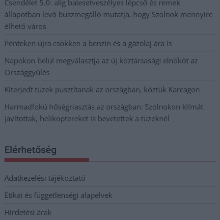
Csendélet 5.0: alig balesetveszélyes lépcső és remek
állapotban levő buszmegálló mutatja, hogy Szolnok mennyire
élhető város
Pénteken újra csökken a benzin és a gázolaj ára is
Napokon belül megválasztja az új köztársasági elnököt az
Országgyűlés
Kiterjedt tüzek pusztítanak az országban, köztük Karcagon
Harmadfokú hőségriasztás az országban: Szolnokon klímát
javítottak, helikoptereket is bevetettek a tüzeknél
Elérhetőség
Adatkezelési tájékoztató
Etikai és függetlenségi alapelvek
Hirdetési árak