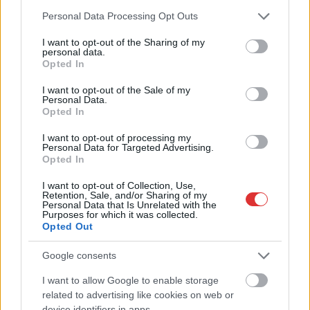
Please note that this website/app uses one or more Google
Personal Data Processing Opt Outs
services and may gather and store information including but
not limited to your visit or usage behaviour. You may click to
I want to opt-out of the Sharing of my
personal data.
grant or deny consent to Google and its third-party tags to
Opted In
use your data for below specified purposes in below Google
consent section.
I want to opt-out of the Sale of my
Personal Data.
Opted In
I want to opt-out of processing my
Personal Data for Targeted Advertising.
Opted In
I want to opt-out of Collection, Use,
Hírlevél feliratkozás
Retention, Sale, and/or Sharing of my
Personal Data that Is Unrelated with the
Purposes for which it was collected.
Adja meg keresztnevét:
Adja
Opted Out
meg e-mail címét:
Google consents
Megismertem és elfogadom a
GDPR-szabályzat
ot
I want to allow Google to enable storage
related to advertising like cookies on web or
device identifiers in apps.