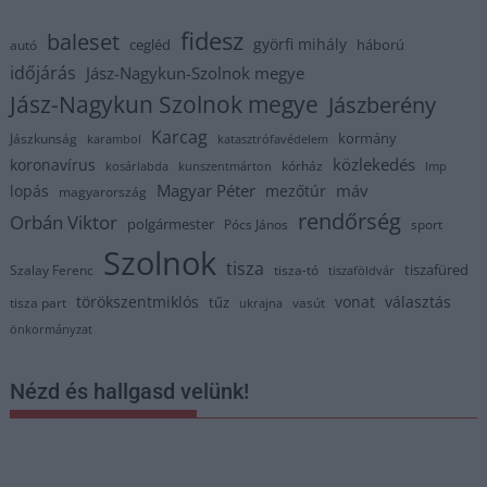
fidesz
baleset
györfi mihály
cegléd
háború
autó
időjárás
Jász-Nagykun-Szolnok megye
Jász-Nagykun Szolnok megye
Jászberény
Karcag
kormány
Jászkunság
karambol
katasztrófavédelem
közlekedés
koronavírus
kórház
kosárlabda
kunszentmárton
lmp
Magyar Péter
máv
lopás
mezőtúr
magyarország
rendőrség
Orbán Viktor
polgármester
Pócs János
sport
Szolnok
tisza
tiszafüred
Szalay Ferenc
tisza-tó
tiszaföldvár
törökszentmiklós
vonat
választás
tűz
tisza part
vasút
ukrajna
önkormányzat
Nézd és hallgasd velünk!