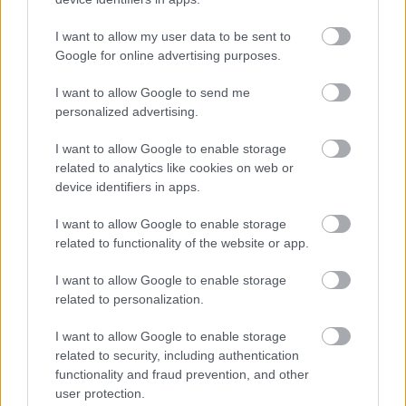
Nem szeretne lemaradni semmiről? Csak egy kattintás, és hírlevelünk a
legfrissebb információkkal és exkluzív tartalmakkal hétről hétre
I want to allow my user data to be sent to
postaládájába érkezik!
Google for online advertising purposes.
I want to allow Google to send me
A SZOL24 legfrissebb 24 cikke
personalized advertising.
I want to allow Google to enable storage
Drágább lett Magyarország, de vajon jobb is? – kemény kritika
related to analytics like cookies on web or
a hazai turizmusról
device identifiers in apps.
A Tisza Párt Dr. Baka Andrást jelöli köztársasági elnöknek
I want to allow Google to enable storage
related to functionality of the website or app.
Óriási, több mint két méteres harcsát fogott a Tiszán a 13 éves
fiú (VIDEÓVAL)
I want to allow Google to enable storage
related to personalization.
Hétfőn kezdik, csütörtökön végeznek – lezárás miatt
fennakadásokra és pótlóbuszos közlekedésre számítsunk az
I want to allow Google to enable storage
egyik Jász-Nagykun-Szolnok megyei vasútvonalon
related to security, including authentication
functionality and fraud prevention, and other
Visszaszámlálás indul: -1, 0, Sziget!
user protection.