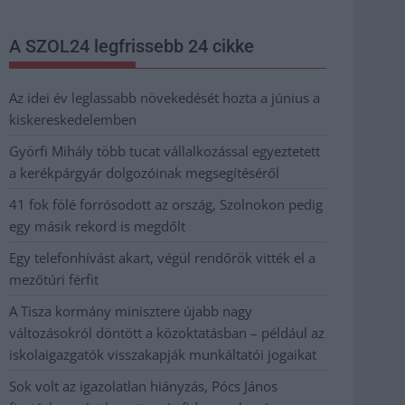
A SZOL24 legfrissebb 24 cikke
Az idei év leglassabb növekedését hozta a június a
kiskereskedelemben
Györfi Mihály több tucat vállalkozással egyeztetett
a kerékpárgyár dolgozóinak megsegítéséről
41 fok fölé forrósodott az ország, Szolnokon pedig
egy másik rekord is megdőlt
Egy telefonhívást akart, végül rendőrök vitték el a
mezőtúri férfit
A Tisza kormány minisztere újabb nagy
változásokról döntött a közoktatásban – például az
iskolaigazgatók visszakapják munkáltatói jogaikat
Sok volt az igazolatlan hiányzás, Pócs János