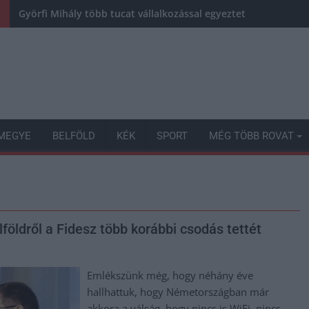
Györfi Mihály több tucat vállalkozással egyeztetett a kerékp
MEGYE
BELFÖLD
KÉK
SPORT
MÉG TÖBB ROVAT
földről a Fidesz több korábbi csodás tettét
Emlékszünk még, hogy néhány éve
hallhattuk, hogy Németországban már
akkora a válság, hogy nincs is WiFi, nincs