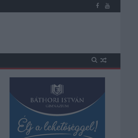
árgyár dolgozóinak megsegítéséről