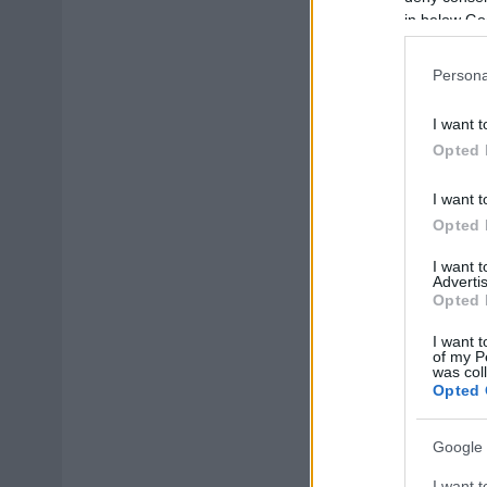
in below Go
Persona
I want t
Opted 
I want t
Opted 
I want 
Advertis
Opted 
I want t
of my P
was col
Opted 
Google 
I want t