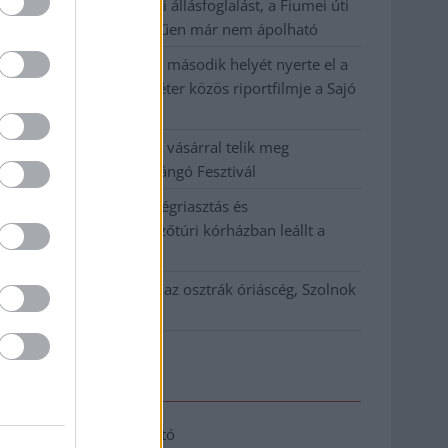
Közzétették a szakértői állásfoglalást, a Fiumei úti
fák többsége szakszerűen már nem ápolható
A MÚOSZ sajtódíjának második helyét nyerte el a
Borsod24 és a Paraméter közös riportfilmje a Sajó
szennyezéséről
Tánccal, zeneszóval és vásárral telik meg
Jászberény, indul a Csángó Fesztivál
Meghosszabbított hőségriasztás és
vízkorlátozások, a mezőtúri kórházban leállt a
klíma
Átszervezi működését az osztrák óriáscég, Szolnok
is érintett
Elérhetőség
Adatkezelési tájékoztató