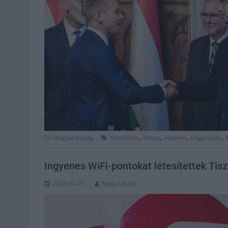
,
,
,
,
Magyarország
felszólítás
fidesz
internet
kifigurázás
Ingyenes WiFi-pontokat létesítettek Tis
2023.04.15.
Nagy László