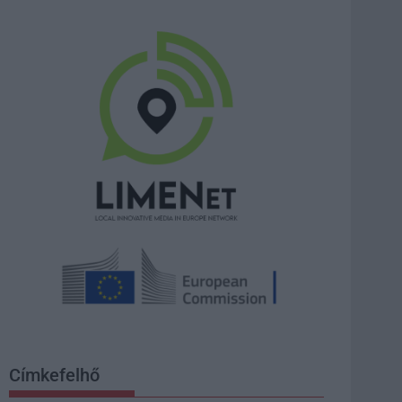
Címkefelhő