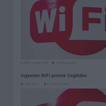
,
JNSZ megyei hírek
tiszafüred
wifi
Ingyenes WiFi pontok Cegléden
2022.08.04.
Czapkó Dorottya