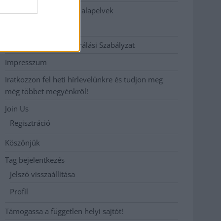
Etikai és függetlenségi alapelvek
Hirdetési árak
Hozzászólási és Moderálási Szabályzat
Impresszum
Iratkozzon fel heti hírlevelünkre és tudjon meg
még többet megyénkről!
Join Us
Regisztráció
Köszönjük
Tag bejelentkezés
Jelszó visszaállítása
Profil
Támogassa a független helyi sajtót!