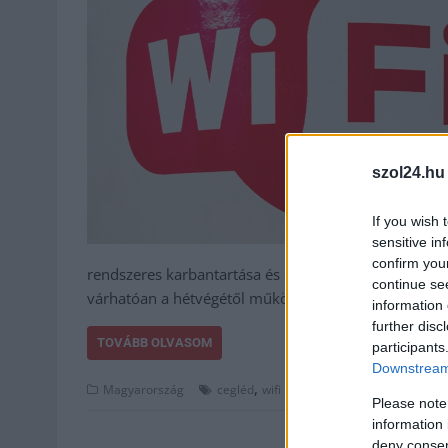
szol24.hu
If you wish 
sensitive in
confirm you
rendszeres karbantartása és szükséges javítása va
continue se
várhatóan a hétvégétől működnek majd állandó ü
information 
further disc
TOVÁBB OLVASOM
participants
Downstream 
,
Magyarország
cegléd
wifi
Please note
information 
deny consent