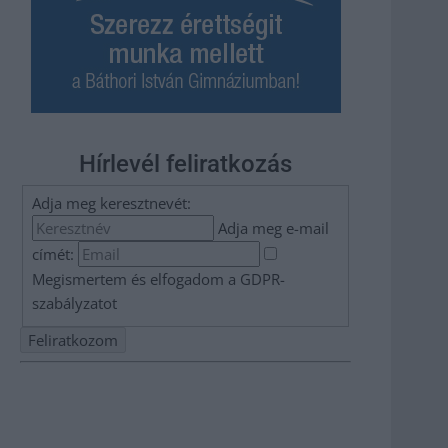
Hírlevél feliratkozás
Adja meg keresztnevét:
Adja meg e-mail
címét:
Megismertem és elfogadom a
GDPR-
szabályzat
ot
Nem szeretne lemaradni semmiről? Csak egy kattintás, és
hírlevelünk a legfrissebb információkkal és exkluzív
tartalmakkal hétről hétre postaládájába érkezik!