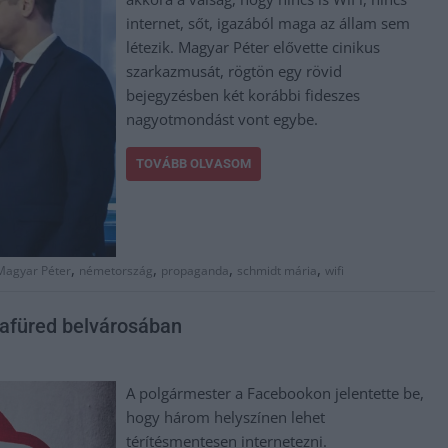
internet, sőt, igazából maga az állam sem
létezik. Magyar Péter elővette cinikus
szarkazmusát, rögtön egy rövid
bejegyzésben két korábbi fideszes
nagyotmondást vont egybe.
TOVÁBB OLVASOM
,
,
,
,
Magyar Péter
németország
propaganda
schmidt mária
wifi
zafüred belvárosában
A polgármester a Facebookon jelentette be,
hogy három helyszínen lehet
térítésmentesen internetezni.