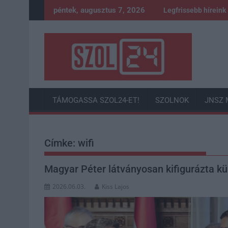
Skip
péntek, augusztus 7, 2026
Legfrissebb híreink
to
content
TÁMOGASSA SZOL24-ET!
SZOLNOK
JNSZ 
Címke:
wifi
Magyar Péter látványosan kifigurázta kül
2026.06.03.
Kiss Lajos