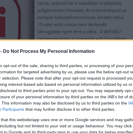
város, számolt be a napokban a település
polgármesteri hivatala. Az önkormányzat az
európai hálózatfinanszírozás keretén belül
15 ezer euró vissza nem térítendő
támogatást nyert erre a célra. A WiFi4EU
kezdeményezés az ingyenes wifi hozzáférés
biztosítását támogatja, beltéri vagy kültéri
 -
Do Not Process My Personal Information
közterületeken. A fejlesztés keretében az
önkormányzat által kiválasztott helyeken
to opt-out of the sale, sharing to third parties, or processing of your per
wifipontok telepítése, valamint a WiFi4EU-
formation for targeted advertising by us, please use the below opt-out s
hálózat teljes körű működésének biztosítása,
r selection. Please note that after your opt-out request is processed y
lósul meg. Az eszközök jelenleg próbaüzemben működnek,
eing interest-based ads based on personal information utilized by us or
zemmódban. Cegléd…
disclosed to third parties prior to your opt-out. You may separately opt-
losure of your personal information by third parties on the IAB’s list of
. This information may also be disclosed by us to third parties on the
IA
Participants
that may further disclose it to other third parties.
 that this website/app uses one or more Google services and may gath
including but not limited to your visit or usage behaviour. You may click 
 to Google and its third-party tags to use your data for below specifi