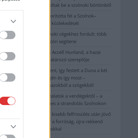
körülményekről számoltak be a szolnoki börtönből
Váratlan fennakadás borította fel a Szolnok–
Kecskemét vasútvonal közlekedését
A polgármester a szolnoki cégekhez fordult: több
száz elbocsátott dolgozón segítene
Csődbe ment a tószegi Accell Hunland, a hazai
kerékpárgyártás meghatározó szereplője
Egyszer fent, egyszer lent, így festett a Duna a két
évvel ezelőtti árvíz idején és így most –
fotógyűjtemény ugyanazokból a szögekből
Ilyenek eddig a tapasztalatok a vendégektől – a
hőhullám miatt ingyenes a strandolás Szolnokon
Nem biztató: a hétvégi kisebb felfrissülés után jövő
héten megint visszatér a forróság, újra rekkenő
hőség jön, akár 38 fokokkal