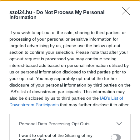
TOVÁBB OLVASOM
szol24.hu -
Do Not Process My Personal
Information
,
,
Külföld
késelés
németország
vonat
If you wish to opt-out of the sale, sharing to third parties, or
A német nagykövet majdnem elhitte Schmidt
processing of your personal or sensitive information for
Máriának, hogy Németország megszűnt létezni
targeted advertising by us, please use the below opt-out
section to confirm your selection. Please note that after your
2022.11.01.
Kiss Lajos
opt-out request is processed you may continue seeing
Ezért a biztonság
interest-based ads based on personal information utilized by
us or personal information disclosed to third parties prior to
kedvéért fel is hívta a
your opt-out. You may separately opt-out of the further
férjét, hogy
disclosure of your personal information by third parties on the
tájékozódjon. Az úr
IAB’s list of downstream participants. This information may
azonban megnyugtatta
also be disclosed by us to third parties on the
IAB’s List of
a nagykövet asszonyt,
Downstream Participants
that may further disclose it to other
hogy Schmidt Mária
third parties.
téved, létezik még az
Please note that this website/app uses one or more Google
Personal Data Processing Opt Outs
ország. „Egy pillanatig aggódni kezdtem, amikor Schmidt
services and may gather and store information including but
Mária azt mondta, hogy Németország megszűnt létezni,
not limited to your visit or usage behaviour. You may click to
I want to opt-out of the Sharing of my
personal data.