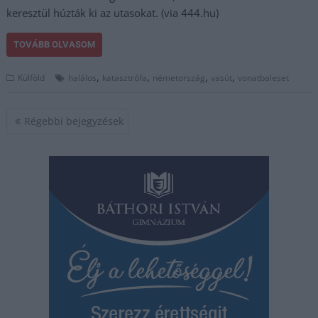
keresztül húzták ki az utasokat. (via 444.hu)
TOVÁBB OLVASOM
,
,
,
,
Külföld
halálos
katasztrófa
németország
vasút
vonatbaleset
Bejegyzés
Régebbi bejegyzések
navigáció