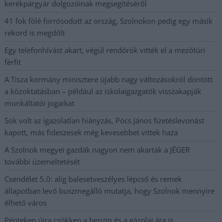
kerékpárgyár dolgozóinak megsegítéséről
41 fok fölé forrósodott az ország, Szolnokon pedig egy másik
rekord is megdőlt
Egy telefonhívást akart, végül rendőrök vitték el a mezőtúri
férfit
A Tisza kormány minisztere újabb nagy változásokról döntött
a közoktatásban – például az iskolaigazgatók visszakapják
munkáltatói jogaikat
Sok volt az igazolatlan hiányzás, Pócs János fizetéslevonást
kapott, más fideszesek még kevesebbet vittek haza
A Szolnok megyei gazdák nagyon nem akarták a JÉGER
további üzemeltetését
Csendélet 5.0: alig balesetveszélyes lépcső és remek
állapotban levő buszmegálló mutatja, hogy Szolnok mennyire
élhető város
Pénteken újra csökken a benzin és a gázolaj ára is