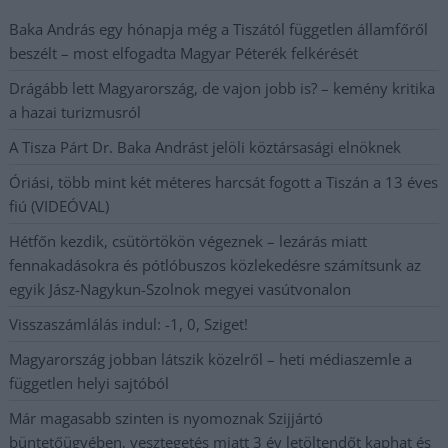
Baka András egy hónapja még a Tiszától független államfőről
beszélt – most elfogadta Magyar Péterék felkérését
Drágább lett Magyarország, de vajon jobb is? – kemény kritika
a hazai turizmusról
A Tisza Párt Dr. Baka Andrást jelöli köztársasági elnöknek
Óriási, több mint két méteres harcsát fogott a Tiszán a 13 éves
fiú (VIDEÓVAL)
Hétfőn kezdik, csütörtökön végeznek – lezárás miatt
fennakadásokra és pótlóbuszos közlekedésre számítsunk az
egyik Jász-Nagykun-Szolnok megyei vasútvonalon
Visszaszámlálás indul: -1, 0, Sziget!
Magyarország jobban látszik közelről – heti médiaszemle a
független helyi sajtóból
Már magasabb szinten is nyomoznak Szijjártó
büntetőügyében, vesztegetés miatt 3 év letöltendőt kaphat és