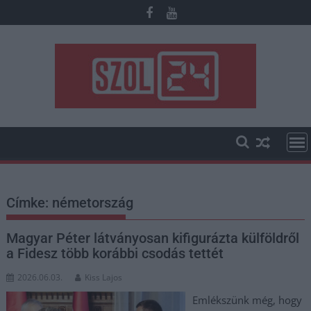
Skip
to
content
Címke:
németország
Magyar Péter látványosan kifigurázta külföldről
a Fidesz több korábbi csodás tettét
2026.06.03.
Kiss Lajos
Emlékszünk még, hogy