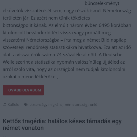
bűncselekményt
elkövetők visszatérését sem, nagy részük ismét Németország
területén jár. Ez azért nem tűnik tökéletes
biztonságpolitikának. Az elmúlt három évben 6495 korábban
kitoloncolt bevándorló tért vissza vagy próbált meg
visszatérni Németországba – írta meg a német Bild napilap
szövetségi rendőrségi statisztikákra hivatkozva. Ezalatt az idő
alatt a visszatérők száma 74 százalékkal nőtt. A Deutsche
Welle szerint a statisztika nyomán valószínűleg újjáéled az
arról szóló vita, hogy az országból nem tudják kitoloncolni
azokat a menedékkérőket,…
TOVÁBB OLVASOM
,
,
,
Külföld
biztonság
migráns
németország
unió
Kettős tragédia: halálos késes támadás egy
német vonaton