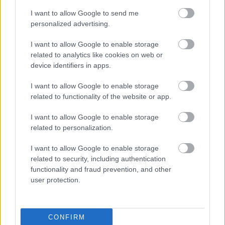
vásárló nőt lőtte le,
I want to allow Google to send me
majd magával is
personalized advertising.
végzett. Más nem
sérült meg
I want to allow Google to enable storage
Schwalmstadt nagyáruházában. A Frankfurttól északra
related to analytics like cookies on web or
található Schwalmstadt szupermarketjéből dél után riasztották
device identifiers in apps.
a rendőröket lövöldözés miatt, a kiérkező hatóságok azonban
I want to allow Google to enable storage
már csak a történtek rekonstrukciójában tudtak
related to functionality of the website or app.
közreműködni. Ugyanis ahogy azt a Deutsche Welle által
ismertetett rendőrségi közlemény megállapítja, a férfi a vele
I want to allow Google to enable storage
együtt vásárló nőt lőtte le, majd önmaga ellen fordította
related to personalization.
pisztolyát, és öngyilkos lett. A rendőrség szerint „nincs nyoma
más személyek érintettségének”, és a szupermarketben az
I want to allow Google to enable storage
érintetteken kívül senki nem…
related to security, including authentication
functionality and fraud prevention, and other
user protection.
TOVÁBB OLVASOM
,
,
,
Külföld
aldi
elhunytak
lövöldözés
németország
CONFIRM