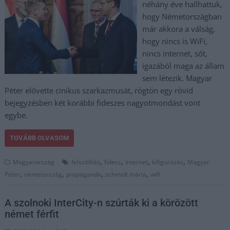
néhány éve hallhattuk,
hogy Németországban
már akkora a válság,
hogy nincs is WiFi,
nincs internet, sőt,
igazából maga az állam
sem létezik. Magyar
Péter elővette cinikus szarkazmusát, rögtön egy rövid
bejegyzésben két korábbi fideszes nagyotmondást vont
egybe.
TOVÁBB OLVASOM
,
,
,
,
Magyarország
felszólítás
fidesz
internet
kifigurázás
Magyar
,
,
,
,
Péter
németország
propaganda
schmidt mária
wifi
A szolnoki InterCity-n szúrták ki a körözött
német férfit