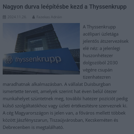
Nagyon durva leépítésbe kezd a Thyssenkrupp
2024.11.26.
Fazekas Adrián
A Thyssenkrupp
acélipari üzletága
jelentős átszervezések
elé néz: a jelenlegi
huszonhétezer
dolgozóból 2030
végére csupán
tizenhatezren
maradhatnak alkalmazásban. A vállalat Duisburgban
ismertette terveit, amelyek szerint hat éven belül ötezer
munkahelyet szüntetnek meg, további hatezer pozíciót pedig
külső szolgáltatókhoz vagy üzleti értékesítésre szerveznek ki.
A cég Magyarországon is jelen van, a főváros mellett többek
között Jászfényszarun, Tiszaújvárosban, Kecskeméten és
Debrecenben is megtalálható.