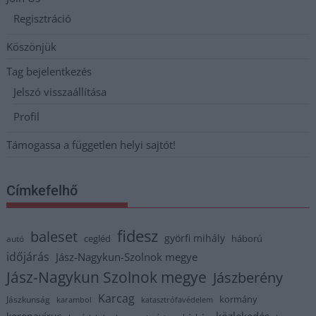
Regisztráció
Köszönjük
Tag bejelentkezés
Jelszó visszaállítása
Profil
Támogassa a független helyi sajtót!
Címkefelhő
fidesz
baleset
györfi mihály
cegléd
háború
autó
időjárás
Jász-Nagykun-Szolnok megye
Jász-Nagykun Szolnok megye
Jászberény
Karcag
kormány
Jászkunság
karambol
katasztrófavédelem