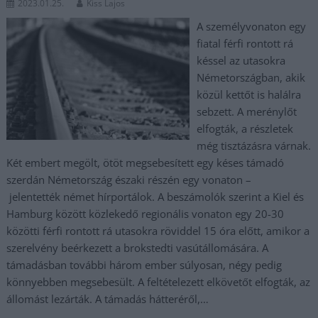
2023.01.25.
Kiss Lajos
A személyvonaton egy
fiatal férfi rontott rá
késsel az utasokra
Németországban, akik
közül kettőt is halálra
sebzett. A merénylőt
elfogták, a részletek
még tisztázásra várnak.
Két embert megölt, ötöt megsebesített egy késes támadó
szerdán Németország északi részén egy vonaton –
jelentették német hírportálok. A beszámolók szerint a Kiel és
Hamburg között közlekedő regionális vonaton egy 20-30
közötti férfi rontott rá utasokra röviddel 15 óra előtt, amikor a
szerelvény beérkezett a brokstedti vasútállomására. A
támadásban további három ember súlyosan, négy pedig
könnyebben megsebesült. A feltételezett elkövetőt elfogták, az
állomást lezárták. A támadás hátteréről,…