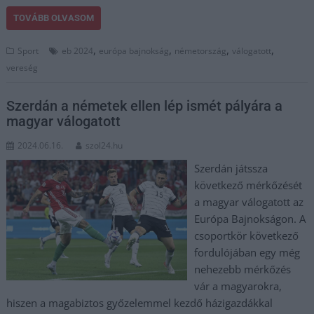
TOVÁBB OLVASOM
,
,
,
,
Sport
eb 2024
európa bajnokság
németország
válogatott
vereség
Szerdán a németek ellen lép ismét pályára a
magyar válogatott
2024.06.16.
szol24.hu
Szerdán játssza
következő mérkőzését
a magyar válogatott az
Európa Bajnokságon. A
csoportkör következő
fordulójában egy még
nehezebb mérkőzés
vár a magyarokra,
hiszen a magabiztos győzelemmel kezdő házigazdákkal