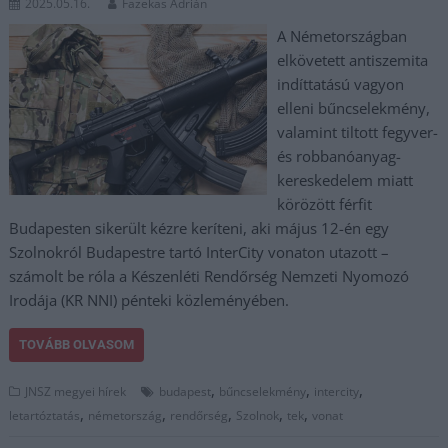
2025.05.16.
Fazekas Adrián
A Németországban
elkövetett antiszemita
indíttatású vagyon
elleni bűncselekmény,
valamint tiltott fegyver-
és robbanóanyag-
kereskedelem miatt
körözött férfit
Budapesten sikerült kézre keríteni, aki május 12-én egy
Szolnokról Budapestre tartó InterCity vonaton utazott –
számolt be róla a Készenléti Rendőrség Nemzeti Nyomozó
Irodája (KR NNI) pénteki közleményében.
TOVÁBB OLVASOM
,
,
,
JNSZ megyei hírek
budapest
bűncselekmény
intercity
,
,
,
,
,
letartóztatás
németország
rendőrség
Szolnok
tek
vonat