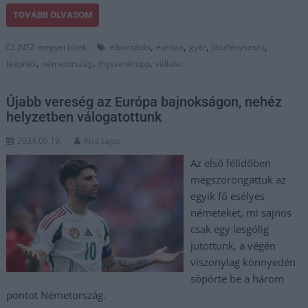
TOVÁBB OLVASOM
,
,
,
,
JNSZ megyei hírek
elbocsátás
európa
gyár
Jászfényszaru
,
,
,
leépítés
németország
thyssenkrupp
vállalat
Újabb vereség az Európa bajnokságon, nehéz
helyzetben válogatottunk
2024.06.19.
Kiss Lajos
Az első félidőben
megszorongattuk az
egyik fő esélyes
németeket, mi sajnos
csak egy lesgólig
jutottunk, a végén
viszonylag könnyedén
söpörte be a három
pontot Németország.