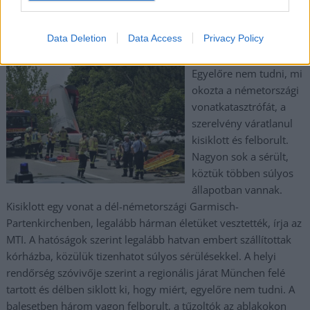
Súlyos vonatbaleset történt legalább három
halálos áldozattal – videó
Data Deletion
Data Access
Privacy Policy
2022.06.03.
Kiss Lajos
Egyelőre nem tudni, mi
okozta a németországi
vonatkatasztrófát, a
szerelvény váratlanul
kisiklott és felborult.
Nagyon sok a sérült,
köztük többen súlyos
állapotban vannak.
Kisiklott egy vonat a dél-németországi Garmisch-
Partenkirchenben, legalább hárman életüket vesztették, írja az
MTI. A hatóságok szerint legalább hatvan embert szállítottak
kórházba, közülük tizenhatot súlyos sérülésekkel. A helyi
rendőrség szóvivője szerint a regionális járat München felé
tartott és délben siklott ki, hogy miért, egyelőre nem tudni. A
balesetben három vagon felborult, a tűzoltók az ablakokon