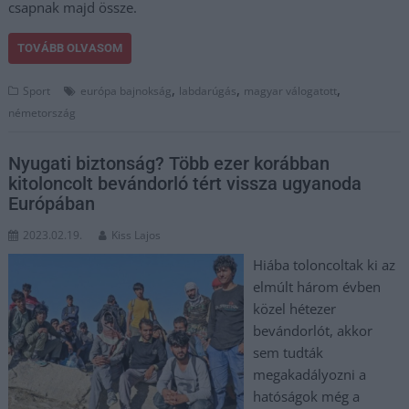
csapnak majd össze.
TOVÁBB OLVASOM
,
,
,
Sport
európa bajnokság
labdarúgás
magyar válogatott
németország
Nyugati biztonság? Több ezer korábban
kitoloncolt bevándorló tért vissza ugyanoda
Európában
2023.02.19.
Kiss Lajos
Hiába toloncoltak ki az
elmúlt három évben
közel hétezer
bevándorlót, akkor
sem tudták
megakadályozni a
hatóságok még a