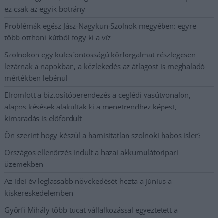
ez csak az egyik botrány
Problémák egész Jász-Nagykun-Szolnok megyében: egyre
több otthoni kútból fogy ki a víz
Szolnokon egy kulcsfontosságú körforgalmat részlegesen
lezárnak a napokban, a közlekedés az átlagost is meghaladó
mértékben lebénul
Elromlott a biztosítóberendezés a ceglédi vasútvonalon,
alapos késések alakultak ki a menetrendhez képest,
kimaradás is előfordult
Ön szerint hogy készül a hamisítatlan szolnoki habos isler?
Országos ellenőrzés indult a hazai akkumulátoripari
üzemekben
Az idei év leglassabb növekedését hozta a június a
kiskereskedelemben
Györfi Mihály több tucat vállalkozással egyeztetett a