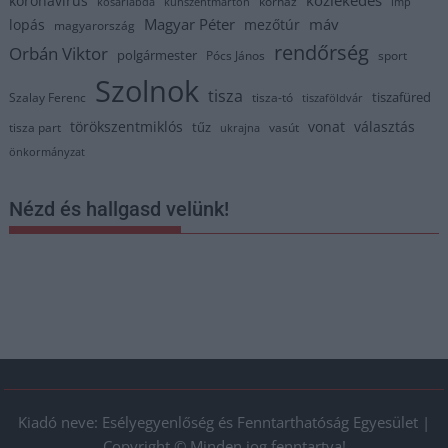
közlekedés
koronavírus
kórház
kosárlabda
kunszentmárton
lmp
Magyar Péter
máv
lopás
mezőtúr
magyarország
rendőrség
Orbán Viktor
polgármester
Pócs János
sport
Szolnok
tisza
tiszafüred
Szalay Ferenc
tisza-tó
tiszaföldvár
törökszentmiklós
vonat
választás
tűz
tisza part
vasút
ukrajna
önkormányzat
Nézd és hallgasd velünk!
Kiadó neve: Esélyegyenlőség és Fenntarthatóság Egyesület |
Copyright © Minden jog fenntartva!