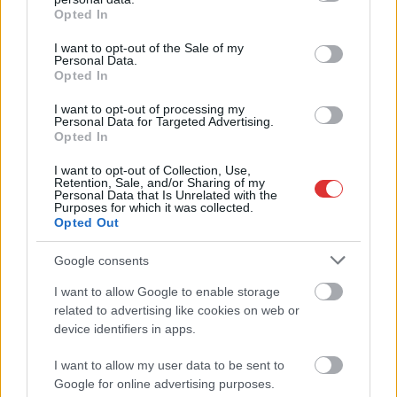
úgyhogy felhívtam a férjemet Berlinben, és hé, még itt
grant or deny consent to Google and its third-party tags to
Opted In
vagyunk” – így kommentálta a Terror Háza főigazgatójának
use your data for below specified purposes in below Google
interjúját a budapesti német nagykövet. Schmidt Mária a
consent section.
I want to opt-out of the Sale of my
Personal Data.
Bayer Show vendégeként a héten azt fejtette ki, hogy a
Opted In
mostani zöldek, akik korábban Amerika, a NATO és az
atomfegyverek ellen tüntettek, most „a legnagyobb Amerika-
I want to opt-out of processing my
Personal Data for Targeted Advertising.
csicskák” Németországban és…
Opted In
TOVÁBB OLVASOM
I want to opt-out of Collection, Use,
Retention, Sale, and/or Sharing of my
Personal Data that Is Unrelated with the
,
Purposes for which it was collected.
Magyarország
nagykövet
németország
Opted Out
Ketten meghaltak egy lövöldözésben az Aldiban
Google consents
2022.06.07.
Kiss Lajos
I want to allow Google to enable storage
related to advertising like cookies on web or
A körülmények
device identifiers in apps.
egyelőre nem
tisztázottak, de egy
I want to allow my user data to be sent to
férfi a vele együtt
Google for online advertising purposes.