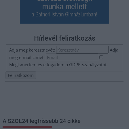
Hírlevél feliratkozás
Adja meg keresztnevét:
Adja
meg e-mail címét:
Megismertem és elfogadom a
GDPR-szabályzat
ot
Nem szeretne lemaradni semmiről? Csak egy kattintás, és hírlevelünk a
legfrissebb információkkal és exkluzív tartalmakkal hétről hétre
postaládájába érkezik!
A SZOL24 legfrissebb 24 cikke