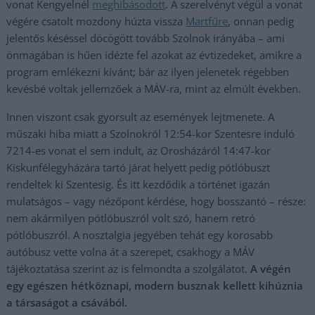
vonat Kengyelnél
meghibásodott
. A szerelvényt végül a vonat
végére csatolt mozdony húzta vissza
Martfűre
, onnan pedig
jelentős késéssel döcögött tovább Szolnok irányába – ami
önmagában is hűen idézte fel azokat az évtizedeket, amikre a
program emlékezni kívánt; bár az ilyen jelenetek régebben
kevésbé voltak jellemzőek a MÁV-ra, mint az elmúlt években.
Innen viszont csak gyorsult az események lejtmenete. A
műszaki hiba miatt a Szolnokról 12:54-kor Szentesre induló
7214-es vonat el sem indult, az Orosházáról 14:47-kor
Kiskunfélegyházára tartó járat helyett pedig pótlóbuszt
rendeltek ki Szentesig. És itt kezdődik a történet igazán
mulatságos – vagy nézőpont kérdése, hogy bosszantó – része:
nem akármilyen pótlóbuszról volt szó, hanem retró
pótlóbuszról. A nosztalgia jegyében tehát egy korosabb
autóbusz vette volna át a szerepet, csakhogy a MÁV
tájékoztatása szerint az is felmondta a szolgálatot.
A végén
egy egészen hétköznapi, modern busznak kellett kihúznia
a társaságot a csávából.