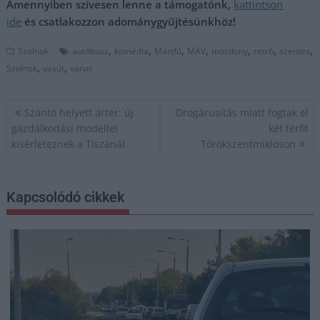
Amennyiben szívesen lenne a támogatónk,
kattintson
ide
és csatlakozzon adománygyűjtésünkhöz!
,
,
,
,
,
,
,
Szolnok
autóbusz
komédia
Martfű
MÁV
mozdony
retró
szentes
,
,
Szolnok
vasút
vonat
Bejegyzés
Szántó helyett ártér: új
Drogárusítás miatt fogtak el
navigáció
gazdálkodási modellel
két férfit
kísérleteznek a Tiszánál
Törökszentmiklóson
Kapcsolódó cikkek