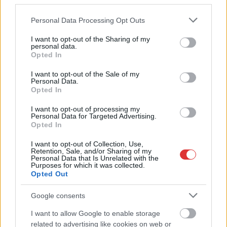
third parties.
Please note that this website/app uses one or more Google
Personal Data Processing Opt Outs
services and may gather and store information including but
not limited to your visit or usage behaviour. You may click to
I want to opt-out of the Sharing of my
personal data.
grant or deny consent to Google and its third-party tags to
Opted In
use your data for below specified purposes in below Google
consent section.
I want to opt-out of the Sale of my
Personal Data.
Opted In
I want to opt-out of processing my
2026.08.07.
Horváth Zsolt
Personal Data for Targeted Advertising.
Györfi Mihály több tucat vállalkozással egyeztetett
Opted In
a kerékpárgyár dolgozóinak megsegítéséről
I want to opt-out of Collection, Use,
Rövid idő alatt számos vállalkozás jelezte, hogy segítene
Retention, Sale, and/or Sharing of my
Personal Data that Is Unrelated with the
azoknak a munkavállalóknak, akik a tószegi kerékpárgyár
Purposes for which it was collected.
bezárása...
Opted Out
Szolnok
Google consents
I want to allow Google to enable storage
related to advertising like cookies on web or