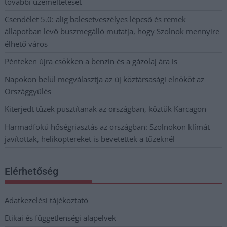
további üzemeltetését
Csendélet 5.0: alig balesetveszélyes lépcső és remek
állapotban levő buszmegálló mutatja, hogy Szolnok mennyire
élhető város
Pénteken újra csökken a benzin és a gázolaj ára is
Napokon belül megválasztja az új köztársasági elnököt az
Országgyűlés
Kiterjedt tüzek pusztítanak az országban, köztük Karcagon
Harmadfokú hőségriasztás az országban: Szolnokon klímát
javítottak, helikoptereket is bevetettek a tüzeknél
Elérhetőség
Adatkezelési tájékoztató
Etikai és függetlenségi alapelvek