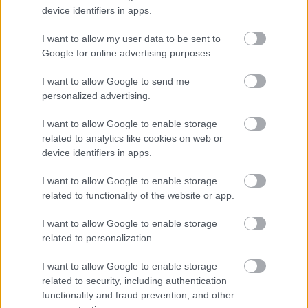
device identifiers in apps.
I want to allow my user data to be sent to
Google for online advertising purposes.
I want to allow Google to send me
personalized advertising.
I want to allow Google to enable storage
related to analytics like cookies on web or
device identifiers in apps.
I want to allow Google to enable storage
related to functionality of the website or app.
Hírlevél feliratkozás
I want to allow Google to enable storage
related to personalization.
Adja meg keresztnevét:
Adja
meg e-mail címét:
I want to allow Google to enable storage
Megismertem és elfogadom a
GDPR-szabályzat
ot
related to security, including authentication
functionality and fraud prevention, and other