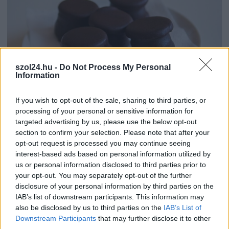
szol24.hu -
Do Not Process My Personal
Information
If you wish to opt-out of the sale, sharing to third parties, or
2026.08.07.
Farkas András
processing of your personal or sensitive information for
Ön szerint hogy készül a hamisítatlan szolnoki
targeted advertising by us, please use the below opt-out
habos isler?
section to confirm your selection. Please note that after your
Igazi retró klasszikus desszert, amelyet generációk óta
opt-out request is processed you may continue seeing
szeretnek, és amelyet sokan ma is próbálnak otthon
interest-based ads based on personal information utilized by
újraalkotni....
us or personal information disclosed to third parties prior to
your opt-out. You may separately opt-out of the further
Szolnok
disclosure of your personal information by third parties on the
IAB’s list of downstream participants. This information may
also be disclosed by us to third parties on the
IAB’s List of
Downstream Participants
that may further disclose it to other