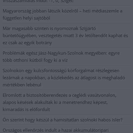
Visszaszámlálás indul: -1, 0, Sziget!
Magyarország jobban látszik közelről – heti médiaszemle a
független helyi sajtóból
Már magasabb szinten is nyomoznak Szijjártó
büntetőügyében, vesztegetés miatt 3 év letöltendőt kaphat és
ez csak az egyik botrány
Problémák egész Jász-Nagykun-Szolnok megyében: egyre
több otthoni kútból fogy ki a víz
Szolnokon egy kulcsfontosságú körforgalmat részlegesen
lezárnak a napokban, a közlekedés az átlagost is meghaladó
mértékben lebénul
Elromlott a biztosítóberendezés a ceglédi vasútvonalon,
alapos késések alakultak ki a menetrendhez képest,
kimaradás is előfordult
Ön szerint hogy készül a hamisítatlan szolnoki habos isler?
Országos ellenőrzés indult a hazai akkumulátoripari