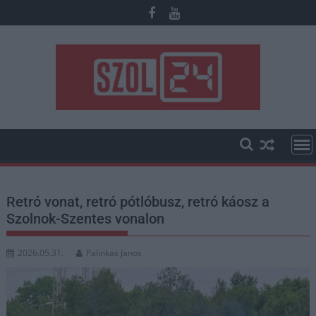
Skip
to
content
Retró vonat, retró pótlóbusz, retró káosz a
Szolnok-Szentes vonalon
2026.05.31.
Palinkas Janos