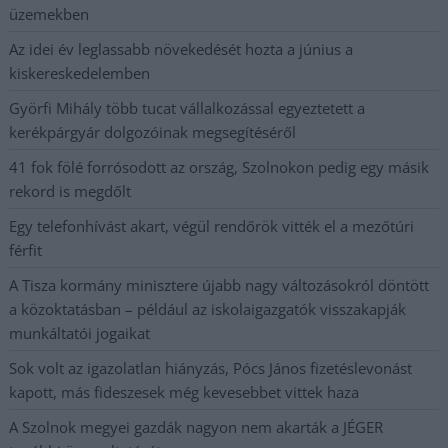
üzemekben
Az idei év leglassabb növekedését hozta a június a
kiskereskedelemben
Györfi Mihály több tucat vállalkozással egyeztetett a
kerékpárgyár dolgozóinak megsegítéséről
41 fok fölé forrósodott az ország, Szolnokon pedig egy másik
rekord is megdőlt
Egy telefonhívást akart, végül rendőrök vitték el a mezőtúri
férfit
A Tisza kormány minisztere újabb nagy változásokról döntött
a közoktatásban – például az iskolaigazgatók visszakapják
munkáltatói jogaikat
Sok volt az igazolatlan hiányzás, Pócs János fizetéslevonást
kapott, más fideszesek még kevesebbet vittek haza
A Szolnok megyei gazdák nagyon nem akarták a JÉGER