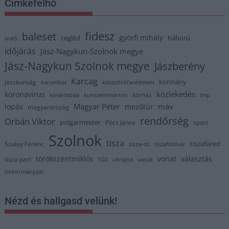
Címkefelhő
fidesz
baleset
györfi mihály
cegléd
háború
autó
időjárás
Jász-Nagykun-Szolnok megye
Jász-Nagykun Szolnok megye
Jászberény
Karcag
kormány
Jászkunság
karambol
katasztrófavédelem
közlekedés
koronavírus
kórház
kosárlabda
kunszentmárton
lmp
Magyar Péter
máv
lopás
mezőtúr
magyarország
rendőrség
Orbán Viktor
polgármester
Pócs János
sport
Szolnok
tisza
tiszafüred
Szalay Ferenc
tisza-tó
tiszaföldvár
törökszentmiklós
vonat
választás
tűz
tisza part
vasút
ukrajna
önkormányzat
Nézd és hallgasd velünk!