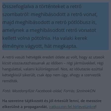
Összefoglalva a történteket a retró
szombatról: meghibásodott a retró vonat,
majd meghibásodott a retró pótlóbusz is,
amelynek a meghibásodott retró vonatot
kellett volna pótolnia. Ha valaki kerek
élményre vágyott, hát megkapta.
A retró vasúti hétvégék eredeti ötlete az volt, hogy az utasok
kicsit visszautazhassanak az időben – régi járművekkel, régi
hangulattal, valami különlegessel. Nos, az időutazás ezúttal
kétségkívül sikerült, csak épp nem úgy, ahogy a szervezők
remélték.
Fotó: Mozdonyfüst Facebook-oldal; Forrás: SzolnokON
Ha szeretne tájékozott és jól értesült lenni, de messzire
elkerülné a propagandát,
iratkozzon fel hírlevelünkre
!