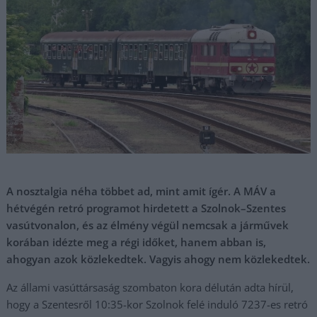
A nosztalgia néha többet ad, mint amit ígér. A MÁV a
hétvégén retró programot hirdetett a Szolnok–Szentes
vasútvonalon, és az élmény végül nemcsak a járművek
korában idézte meg a régi időket, hanem abban is,
ahogyan azok közlekedtek. Vagyis ahogy nem közlekedtek.
Az állami vasúttársaság szombaton kora délután adta hírül,
hogy a Szentesről 10:35-kor Szolnok felé induló 7237-es retró