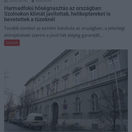
2026.08.06.
szol24.hu
Harmadfokú hőségriasztás az országban:
Szolnokon klímát javítottak, helikoptereket is
bevetettek a tüzeknél
Tovább tombol az extrém kánikula az országban, a jelenlegi
előrejelzések szerint a jövő hét elejéig garantált...
Szolnok