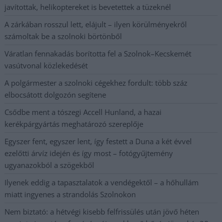
javítottak, helikoptereket is bevetettek a tüzeknél
A zárkában rosszul lett, elájult – ilyen körülményekről
számoltak be a szolnoki börtönből
Váratlan fennakadás borította fel a Szolnok–Kecskemét
vasútvonal közlekedését
A polgármester a szolnoki cégekhez fordult: több száz
elbocsátott dolgozón segítene
Csődbe ment a tószegi Accell Hunland, a hazai
kerékpárgyártás meghatározó szereplője
Egyszer fent, egyszer lent, így festett a Duna a két évvel
ezelőtti árvíz idején és így most – fotógyűjtemény
ugyanazokból a szögekből
Ilyenek eddig a tapasztalatok a vendégektől – a hőhullám
miatt ingyenes a strandolás Szolnokon
Nem biztató: a hétvégi kisebb felfrissülés után jövő héten