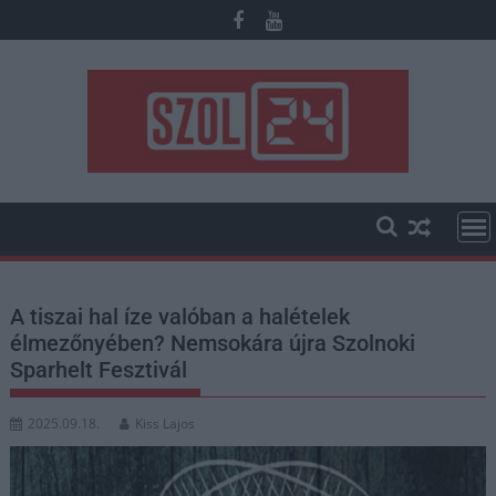
Skip
to
content
A tiszai hal íze valóban a halételek
élmezőnyében? Nemsokára újra Szolnoki
Sparhelt Fesztivál
2025.09.18.
Kiss Lajos