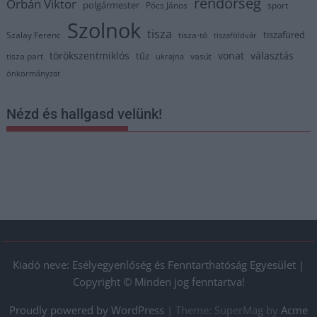
rendőrség
Orbán Viktor
polgármester
Pócs János
sport
Szolnok
tisza
tiszafüred
Szalay Ferenc
tisza-tó
tiszaföldvár
törökszentmiklós
vonat
választás
tűz
tisza part
vasút
ukrajna
önkormányzat
Nézd és hallgasd velünk!
Kiadó neve: Esélyegyenlőség és Fenntarthatóság Egyesület |
Copyright © Minden jog fenntartva!
Proudly powered by WordPress
|
Theme: SuperMag by
Acme