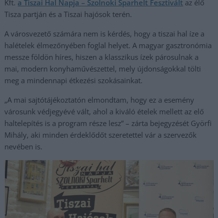
Kft.
a Tiszai Hal Napja – Szolnoki Sparhelt Fesztivált
az élő
Tisza partján és a Tiszai hajósok terén.
A városvezető számára nem is kérdés, hogy a tiszai hal íze a
halételek élmezőnyében foglal helyet. A magyar gasztronómia
messze földön híres, hiszen a klasszikus ízek párosulnak a
mai, modern konyhaművészettel, mely újdonságokkal tölti
meg a mindennapi étkezési szokásainkat.
„A mai sajtótájékoztatón elmondtam, hogy ez a esemény
városunk védjegyévé vált, ahol a kiváló ételek mellett az elő
haltelepítés is a program része lesz” – zárta bejegyzését Györfi
Mihály, aki minden érdeklődőt szeretettel vár a szervezők
nevében is.