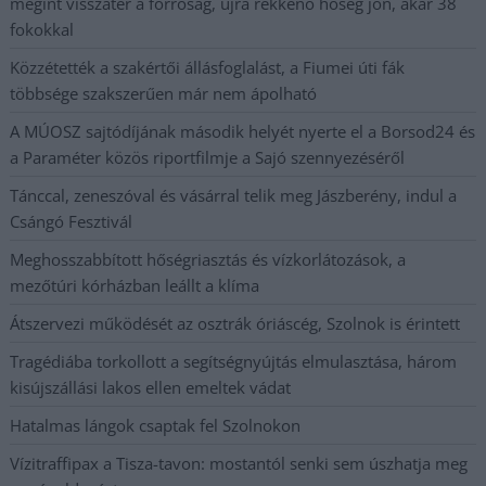
megint visszatér a forróság, újra rekkenő hőség jön, akár 38
fokokkal
Közzétették a szakértői állásfoglalást, a Fiumei úti fák
többsége szakszerűen már nem ápolható
A MÚOSZ sajtódíjának második helyét nyerte el a Borsod24 és
a Paraméter közös riportfilmje a Sajó szennyezéséről
Tánccal, zeneszóval és vásárral telik meg Jászberény, indul a
Csángó Fesztivál
Meghosszabbított hőségriasztás és vízkorlátozások, a
mezőtúri kórházban leállt a klíma
Átszervezi működését az osztrák óriáscég, Szolnok is érintett
Tragédiába torkollott a segítségnyújtás elmulasztása, három
kisújszállási lakos ellen emeltek vádat
Hatalmas lángok csaptak fel Szolnokon
Vízitraffipax a Tisza-tavon: mostantól senki sem úszhatja meg