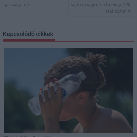
jászsági férfi
sajtó újságíróit a hétvégi DPK-
találkozón
Kapcsolódó cikkek