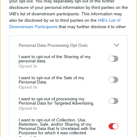
your opt-out. You may separately opt-out of the further
disclosure of your personal information by third parties on the
2026.08.06.
Horváth Zsolt
IAB’s list of downstream participants. This information may
A polgármester a szolnoki cégekhez fordult: több
also be disclosed by us to third parties on the
IAB’s List of
száz elbocsátott dolgozón segítene
Downstream Participants
that may further disclose it to other
Munkalehetőséget kér a térség vállalkozásaitól Szolnok
third parties.
polgármestere. A tószegi kerékpárgyár bezárása után
Please note that this website/app uses one or more Google
Personal Data Processing Opt Outs
közzétett felhívásának célja, hogy...
services and may gather and store information including but
Szolnok
not limited to your visit or usage behaviour. You may click to
I want to opt-out of the Sharing of my
personal data.
grant or deny consent to Google and its third-party tags to
Opted In
use your data for below specified purposes in below Google
consent section.
I want to opt-out of the Sale of my
Personal Data.
Opted In
I want to opt-out of processing my
Personal Data for Targeted Advertising.
Opted In
I want to opt-out of Collection, Use,
Retention, Sale, and/or Sharing of my
Personal Data that Is Unrelated with the
Purposes for which it was collected.