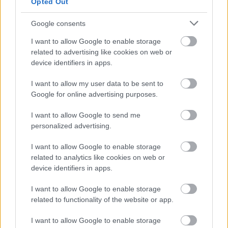
Opted Out
Google consents
I want to allow Google to enable storage
related to advertising like cookies on web or
Hírlevél feliratkozás
device identifiers in apps.
I want to allow my user data to be sent to
Adja meg keresztnevét:
Adja
Google for online advertising purposes.
meg e-mail címét:
Megismertem és elfogadom a
GDPR-szabályzat
ot
I want to allow Google to send me
personalized advertising.
I want to allow Google to enable storage
Nem szeretne lemaradni semmiről? Csak egy kattintás, és hírlevelünk a
related to analytics like cookies on web or
legfrissebb információkkal és exkluzív tartalmakkal hétről hétre
device identifiers in apps.
postaládájába érkezik!
I want to allow Google to enable storage
related to functionality of the website or app.
A SZOL24 legfrissebb 24 cikke
I want to allow Google to enable storage