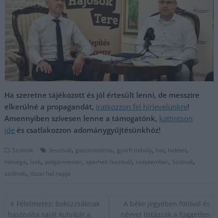
Ha szeretne tájékozott és jól értesült lenni, de messzire
elkerülné a propagandát,
iratkozzon fel hírlevelünkre
!
Amennyiben szívesen lenne a támogatónk,
kattintson
ide
és csatlakozzon adománygyűjtésünkhöz!
,
,
,
,
,
Szolnok
fesztivál
gasztronómia
györfi mihály
hal
halétel
,
,
,
,
,
,
hétvége
ízek
polgármester
sparhelt fesztivál
szeptember
Szolnok
,
szolnoki
tiszai hal napja
Bejegyzés
Félelmetes: bokszzsáknak
A béke jegyében fotóval és
navigáció
használta saját kutyáját a
névvel listázzák a független