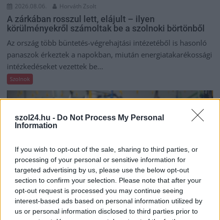
2026.08.06.
Horváth Zsolt
A zárkában rosszul lett, elájult – ilyen
körülményekről számoltak be a szolnoki börtönből
Az ország több büntetés-végrehajtási intézetéből is hasonló
panaszok érkeztek a napokban, miután energiatakarékossági
intézkedéseket vezettek be...
Szolnok
szol24.hu -
Do Not Process My Personal
Information
If you wish to opt-out of the sale, sharing to third parties, or
processing of your personal or sensitive information for
targeted advertising by us, please use the below opt-out
section to confirm your selection. Please note that after your
opt-out request is processed you may continue seeing
interest-based ads based on personal information utilized by
us or personal information disclosed to third parties prior to