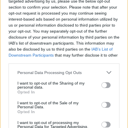
Nem biztató: a hétvégi kisebb felfrissülés után jövő héten
targeted advertising by us, please use the below opt-out
megint visszatér a forróság, újra rekkenő hőség jön, akár 38
section to confirm your selection. Please note that after your
opt-out request is processed you may continue seeing
fokokkal
interest-based ads based on personal information utilized by
Közzétették a szakértői állásfoglalást, a Fiumei úti fák
us or personal information disclosed to third parties prior to
többsége szakszerűen már nem ápolható
your opt-out. You may separately opt-out of the further
disclosure of your personal information by third parties on the
A MÚOSZ sajtódíjának második helyét nyerte el a Borsod24 és
IAB’s list of downstream participants. This information may
a Paraméter közös riportfilmje a Sajó szennyezéséről
also be disclosed by us to third parties on the
IAB’s List of
Downstream Participants
that may further disclose it to other
Tánccal, zeneszóval és vásárral telik meg Jászberény, indul a
third parties.
Csángó Fesztivál
Please note that this website/app uses one or more Google
Personal Data Processing Opt Outs
Meghosszabbított hőségriasztás és vízkorlátozások, a
services and may gather and store information including but
mezőtúri kórházban leállt a klíma
not limited to your visit or usage behaviour. You may click to
I want to opt-out of the Sharing of my
personal data.
grant or deny consent to Google and its third-party tags to
Átszervezi működését az osztrák óriáscég, Szolnok is érintett
Opted In
use your data for below specified purposes in below Google
consent section.
Tragédiába torkollott a segítségnyújtás elmulasztása, három
I want to opt-out of the Sale of my
Personal Data.
kisújszállási lakos ellen emeltek vádat
Opted In
Hatalmas lángok csaptak fel Szolnokon
I want to opt-out of processing my
Personal Data for Targeted Advertising.