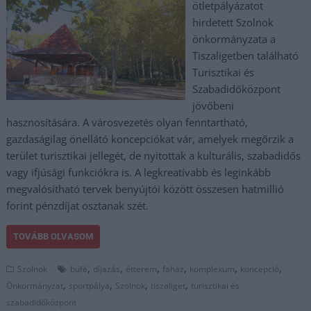
ötletpályázatot
hirdetett Szolnok
önkormányzata a
Tiszaligetben található
Turisztikai és
Szabadidőközpont
jövőbeni
hasznosítására. A városvezetés olyan fenntartható,
gazdaságilag önellátó koncepciókat vár, amelyek megőrzik a
terület turisztikai jellegét, de nyitottak a kulturális, szabadidős
vagy ifjúsági funkciókra is. A legkreatívabb és leginkább
megvalósítható tervek benyújtói között összesen hatmillió
forint pénzdíjat osztanak szét.
TOVÁBB OLVASOM
,
,
,
,
,
,
Szolnok
büfé
díjazás
étterem
faház
komplexum
koncepció
,
,
,
,
Önkormányzat
sportpálya
Szolnok
tiszaliget
turisztikai és
szabadidőközpont