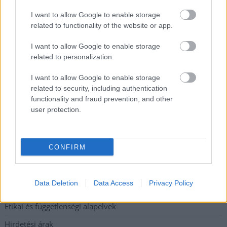
világbajnokságon
I want to allow Google to enable storage
Jászberényben is korlátozásokat vezetnek be
related to functionality of the website or app.
Átfogó országos ellenőrzés indult a hazai akkumulátoripari
I want to allow Google to enable storage
üzemekben
related to personalization.
A Tisza visszahúzódott, és évszázadok óta nem látott
I want to allow Google to enable storage
maradványok kerültek elő
related to security, including authentication
Mentők és rendőrök lepték el az Ady Endre utat, egy
functionality and fraud prevention, and other
kerékpáros is érintett
user protection.
Parázs vita a Fiumei úti beruházásról: mi lesz a fákkal?
CONFIRM
Elérhetőség
Data Deletion
Data Access
Privacy Policy
Adatkezelési tájékoztató
Etikai és függetlenségi alapelvek
Hirdetési árak