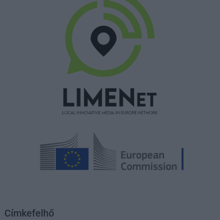
Címkefelhő