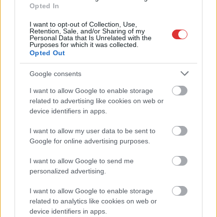
Vízitraffipax a Tisza-tavon: mostantól senki sem úszhatja meg
Opted In
a száguldozást
I want to opt-out of Collection, Use,
Szolnokra is megérkezik a nyár eddigi legkeményebb napja
Retention, Sale, and/or Sharing of my
Personal Data that Is Unrelated with the
Purposes for which it was collected.
Már Szolnokon is korlátozások léptek életbe a tartós hatalmas
Opted Out
hőség, a vízhiány és az áramtakarékosság miatt
Google consents
A NER kihúzta a talajt az Új Néplap alól is, immáron csak
hetilapként jelenik meg – végképp vége a nyomtatott
I want to allow Google to enable storage
sajtónak?
related to advertising like cookies on web or
device identifiers in apps.
Befejeződött a szolnoki Szentháromság-templom felújítása
I want to allow my user data to be sent to
Szimfonikus köntösben tért vissza a Queen világa a fővárosba
Google for online advertising purposes.
Ilyen, amikor „fél” a Tisza – a durva csapadékhiány nagyon
meglátszik
I want to allow Google to send me
personalized advertising.
Lehet, hogy mégis megússzuk Paks teljes leállítását, némileg
emelkedett a vízszint (VIDEÓVAL)
I want to allow Google to enable storage
related to analytics like cookies on web or
Tugyi Zétény ezüstérmet szerzett a bakui U17-es birkózó-
device identifiers in apps.