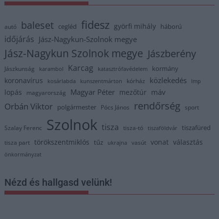
fidesz
baleset
györfi mihály
cegléd
háború
autó
időjárás
Jász-Nagykun-Szolnok megye
Jász-Nagykun Szolnok megye
Jászberény
Karcag
kormány
Jászkunság
karambol
katasztrófavédelem
közlekedés
koronavírus
kórház
kosárlabda
kunszentmárton
lmp
Magyar Péter
máv
lopás
mezőtúr
magyarország
rendőrség
Orbán Viktor
polgármester
Pócs János
sport
Szolnok
tisza
tiszafüred
Szalay Ferenc
tisza-tó
tiszaföldvár
törökszentmiklós
vonat
választás
tűz
tisza part
vasút
ukrajna
önkormányzat
Nézd és hallgasd velünk!