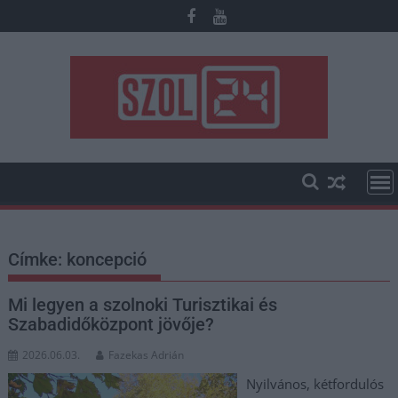
Skip
to
content
Címke:
koncepció
Mi legyen a szolnoki Turisztikai és
Szabadidőközpont jövője?
2026.06.03.
Fazekas Adrián
Nyilvános, kétfordulós