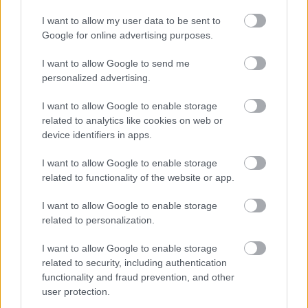
de számos részletében morálisan rendkívül súlyos
gyakorlatokról árulkodnak. A Szol24 több érintetett
I want to allow my user data to be sent to
megszólaltatva járt utána az esetnek: megtudtuk, hogy
Google for online advertising purposes.
Jánoshidán is hasonló kételyek merültek fel a tankerület
I want to allow Google to send me
módszereivel szemben.
personalized advertising.
TOVÁBB OLVASOM
I want to allow Google to enable storage
related to analytics like cookies on web or
,
,
JNSZ megyei hírek
bercsényi miklós általános iskola
iskolaigazgató
device identifiers in apps.
,
,
,
Jászberény
jászberényi tankerületi központ
pályázat
tankerület
I want to allow Google to enable storage
related to functionality of the website or app.
A Jászberényi Tankerületi Központ november
óta nem jelez vissza egy iskolatervezésről a
I want to allow Google to enable storage
polgármesternek
related to personalization.
2024.01.24.
Kiss Lajos
I want to allow Google to enable storage
Jászberényben nagy
related to security, including authentication
erőkkel dolgoznak
functionality and fraud prevention, and other
azon, hogy az új
user protection.