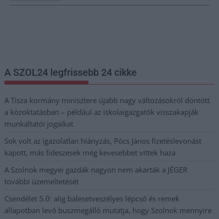
Nem szeretne lemaradni semmiről? Csak egy kattintás, és hírlevelünk a
legfrissebb információkkal és exkluzív tartalmakkal hétről hétre
postaládájába érkezik!
A SZOL24 legfrissebb 24 cikke
A Tisza kormány minisztere újabb nagy változásokról döntött
a közoktatásban – például az iskolaigazgatók visszakapják
munkáltatói jogaikat
Sok volt az igazolatlan hiányzás, Pócs János fizetéslevonást
kapott, más fideszesek még kevesebbet vittek haza
A Szolnok megyei gazdák nagyon nem akarták a JÉGER
további üzemeltetését
Csendélet 5.0: alig balesetveszélyes lépcső és remek
állapotban levő buszmegálló mutatja, hogy Szolnok mennyire