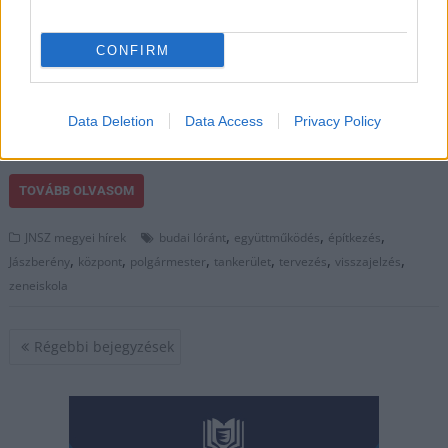
zeneiskola tervezése és
kialakítása minél
zökkenőmentesebb és
CONFIRM
tökéletesebb legyen.
De mintha az érintett
tankerület füle botját se mozgatná annak érdekében, hogy az
Data Deletion
Data Access
Privacy Policy
építkezés és kivitelezés minél előbb megtörténhessen.
TOVÁBB OLVASOM
,
,
,
JNSZ megyei hírek
budai lóránt
együttműködés
építkezés
,
,
,
,
,
,
Jászberény
központ
polgármester
tankerület
tervezés
visszajelzés
zeneiskola
Bejegyzés
Régebbi bejegyzések
navigáció