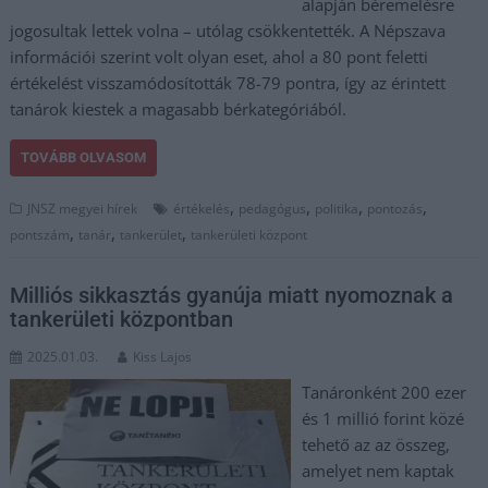
alapján béremelésre
jogosultak lettek volna – utólag csökkentették. A Népszava
információi szerint volt olyan eset, ahol a 80 pont feletti
értékelést visszamódosították 78-79 pontra, így az érintett
tanárok kiestek a magasabb bérkategóriából.
TOVÁBB OLVASOM
,
,
,
,
JNSZ megyei hírek
értékelés
pedagógus
politika
pontozás
,
,
,
pontszám
tanár
tankerület
tankerületi központ
Milliós sikkasztás gyanúja miatt nyomoznak a
tankerületi központban
2025.01.03.
Kiss Lajos
Tanáronként 200 ezer
és 1 millió forint közé
tehető az az összeg,
amelyet nem kaptak