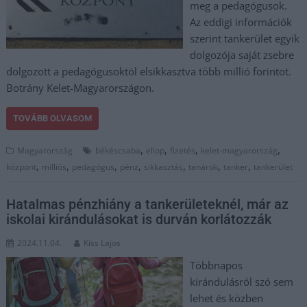
meg a pedagógusok.
Az eddigi információk
szerint tankerület egyik
dolgozója saját zsebre
dolgozott a pedagógusoktól elsikkasztva több millió forintot.
Botrány Kelet-Magyarországon.
TOVÁBB OLVASOM
,
,
,
,
Magyarország
békéscsaba
ellop
fizetés
kelet-magyarország
,
,
,
,
,
,
,
központ
milliós
pedagógus
pénz
sikkasztás
tanárok
tanker
tankerület
Hatalmas pénzhiány a tankerületeknél, már az
iskolai kirándulásokat is durván korlátozzák
2024.11.04.
Kiss Lajos
Többnapos
kirándulásról szó sem
lehet és közben