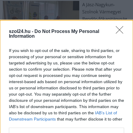
A Jász-Nagykun-
Szolnok Vármegyei
Rendőr-főkapitányság
ismételten elindította a
szol24.hu -
Do Not Process My Personal
„Közlekedjünk együtt,
Information
vigyázzunk egymásra!”
(KEVE)
If you wish to opt-out of the sale, sharing to third parties, or
balesetmegelőzési
processing of your personal or sensitive information for
programot, amelyet három tankerületben is oktatnak. A
targeted advertising by us, please use the below opt-out
kezdeményezés kapcsán Dr. Rádi Norbert rendőr
section to confirm your selection. Please note that after your
dandártábornok, a vármegyei rendőr-főkapitányság vezetője,
opt-out request is processed you may continue seeing
interest-based ads based on personal information utilized by
valamint Rusvai Károly, a Szolnoki Tankerület igazgatója,
us or personal information disclosed to third parties prior to
Zsemberi Zoltán, a Jászberényi Tankerület igazgatója és Kissné
your opt-out. You may separately opt-out of the further
Soós Ágnes, a Karcagi Tankerület igazgató-helyettese 2024.
disclosure of your personal information by third parties on the
október 10-én aláírták a program oktatására vonatkozó
IAB’s list of downstream participants. This information may
együttműködési megállapodást.
also be disclosed by us to third parties on the
IAB’s List of
Downstream Participants
that may further disclose it to other
TOVÁBB OLVASOM
third parties.