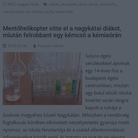
,
,
,
,
JNSZ megyei hírek
iskola
Jászapáti
lázár jános
lázárinfo
,
,
mészárosné vas márta
sz24
tankerület
Mentőhelikopter vitte el a nagykátai diákot,
miután felrobbant egy kémcső a kémiaórán
2026.03.06.
Fazekas Adrián
Súlyos égési
sérülésekkel ápolnak
egy 14 éves fiút a
budapesti égési
centrumban, miután
egy balul elsült iskolai
kísérlet során lángra
kapott a ruhája a
Szolnok megyéhez közeli Nagykátán. Miközben a rendőrség
foglalkozás körében elkövetett veszélyeztetés gyanúja miatt
nyomoz, az iskola fenntartója és a család ellentmondásos
információkat közölt arról, ki tartotta az órát és mi okozta