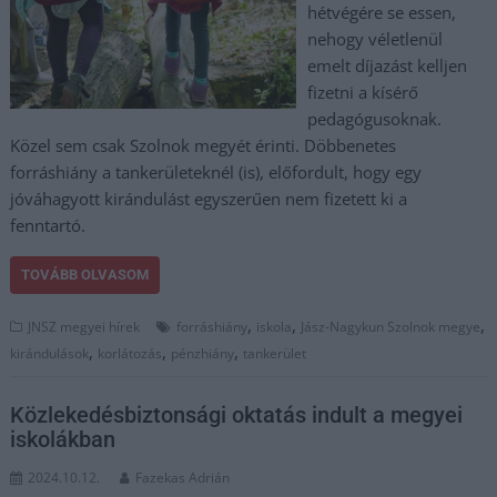
hétvégére se essen,
nehogy véletlenül
emelt díjazást kelljen
fizetni a kísérő
pedagógusoknak.
Közel sem csak Szolnok megyét érinti. Döbbenetes
forráshiány a tankerületeknél (is), előfordult, hogy egy
jóváhagyott kirándulást egyszerűen nem fizetett ki a
fenntartó.
TOVÁBB OLVASOM
,
,
,
JNSZ megyei hírek
forráshiány
iskola
Jász-Nagykun Szolnok megye
,
,
,
kirándulások
korlátozás
pénzhiány
tankerület
Közlekedésbiztonsági oktatás indult a megyei
iskolákban
2024.10.12.
Fazekas Adrián