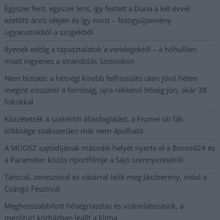
Egyszer fent, egyszer lent, így festett a Duna a két évvel
ezelőtti árvíz idején és így most – fotógyűjtemény
ugyanazokból a szögekből
Ilyenek eddig a tapasztalatok a vendégektől – a hőhullám
miatt ingyenes a strandolás Szolnokon
Nem biztató: a hétvégi kisebb felfrissülés után jövő héten
megint visszatér a forróság, újra rekkenő hőség jön, akár 38
fokokkal
Közzétették a szakértői állásfoglalást, a Fiumei úti fák
többsége szakszerűen már nem ápolható
A MÚOSZ sajtódíjának második helyét nyerte el a Borsod24 és
a Paraméter közös riportfilmje a Sajó szennyezéséről
Tánccal, zeneszóval és vásárral telik meg Jászberény, indul a
Csángó Fesztivál
Meghosszabbított hőségriasztás és vízkorlátozások, a
mezőtúri kórházban leállt a klíma