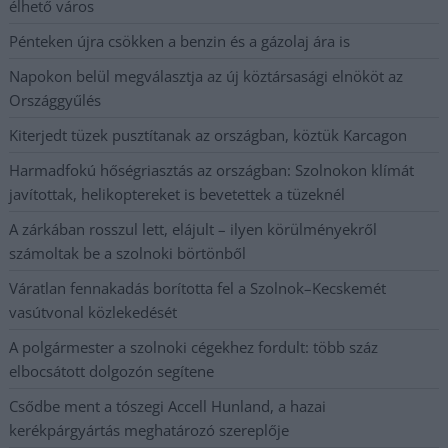
élhető város
Pénteken újra csökken a benzin és a gázolaj ára is
Napokon belül megválasztja az új köztársasági elnököt az
Országgyűlés
Kiterjedt tüzek pusztítanak az országban, köztük Karcagon
Harmadfokú hőségriasztás az országban: Szolnokon klímát
javítottak, helikoptereket is bevetettek a tüzeknél
A zárkában rosszul lett, elájult – ilyen körülményekről
számoltak be a szolnoki börtönből
Váratlan fennakadás borította fel a Szolnok–Kecskemét
vasútvonal közlekedését
A polgármester a szolnoki cégekhez fordult: több száz
elbocsátott dolgozón segítene
Csődbe ment a tószegi Accell Hunland, a hazai
kerékpárgyártás meghatározó szereplője