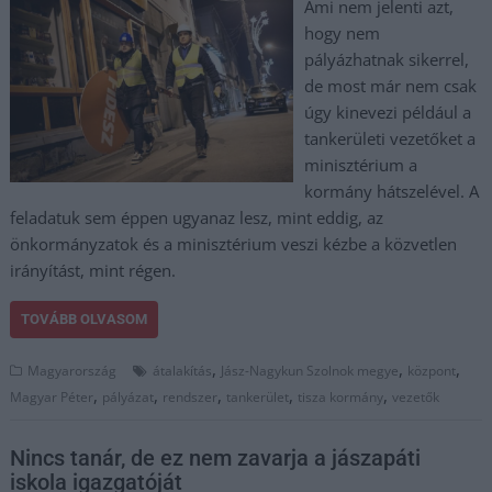
Ami nem jelenti azt,
hogy nem
pályázhatnak sikerrel,
de most már nem csak
úgy kinevezi például a
tankerületi vezetőket a
minisztérium a
kormány hátszelével. A
feladatuk sem éppen ugyanaz lesz, mint eddig, az
önkormányzatok és a minisztérium veszi kézbe a közvetlen
irányítást, mint régen.
TOVÁBB OLVASOM
,
,
,
Magyarország
átalakítás
Jász-Nagykun Szolnok megye
központ
,
,
,
,
,
Magyar Péter
pályázat
rendszer
tankerület
tisza kormány
vezetők
Nincs tanár, de ez nem zavarja a jászapáti
iskola igazgatóját