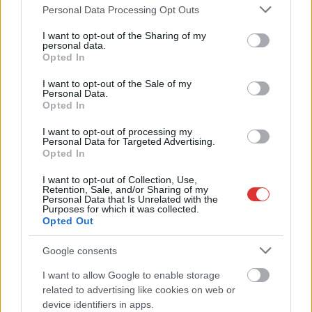
Please note that this website/app uses one or more Google
Personal Data Processing Opt Outs
,
,
,
JNSZ megyei hírek
balesetmegelőzés
keve
oktatás
tankerület
services and may gather and store information including but
not limited to your visit or usage behaviour. You may click to
I want to opt-out of the Sharing of my
personal data.
Nyomásgyakorlás, távozások, besúgórendszer –
grant or deny consent to Google and its third-party tags to
Opted In
a politika dönt egy iskolaigazgatói pályázatról
use your data for below specified purposes in below Google
Jászberényben?
consent section.
I want to opt-out of the Sale of my
Personal Data.
2024.04.04.
Opted In
Fazekas Adrián
Súlyos vádak,
I want to opt-out of processing my
Personal Data for Targeted Advertising.
elkeseredett
Opted In
pedagógusok, a
politika által fogva
I want to opt-out of Collection, Use,
Retention, Sale, and/or Sharing of my
tartott, toxikus légkör –
Personal Data that Is Unrelated with the
Purposes for which it was collected.
néhány szóban így
Opted Out
foglalhatóak össze a
jászberényi Bercsényi
Google consents
Miklós Általános Iskolában hosszú idő óta fennálló állapotok.
I want to allow Google to enable storage
A szerkesztőségünknek beszámoló, névtelenségüket kérő
related to advertising like cookies on web or
tanárok által elmesélt történések országosan nem ismeretlen,
device identifiers in apps.