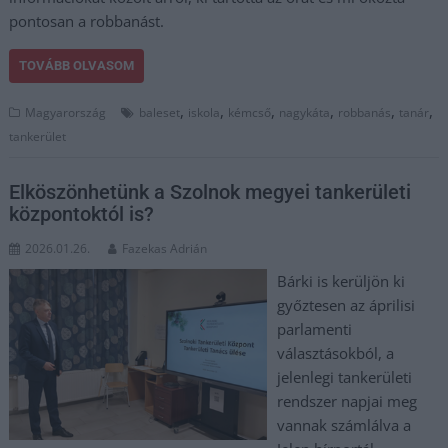
pontosan a robbanást.
TOVÁBB OLVASOM
,
,
,
,
,
,
Magyarország
baleset
iskola
kémcső
nagykáta
robbanás
tanár
tankerület
Elköszönhetünk a Szolnok megyei tankerületi
központoktól is?
2026.01.26.
Fazekas Adrián
Bárki is kerüljön ki
győztesen az áprilisi
parlamenti
választásokból, a
jelenlegi tankerületi
rendszer napjai meg
vannak számlálva a