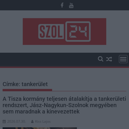
Skip
to
content
Címke:
tankerület
A Tisza kormány teljesen átalakítja a tankerületi
rendszert, Jász-Nagykun-Szolnok megyében
sem maradnak a kinevezettek
2026.07.30.
Kiss Lajos