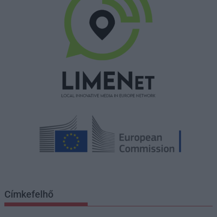
Címkefelhő