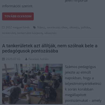
Jelen hírportál
információi szerint.
TOVÁBB OLVASOM
,
,
,
,
JNSZ megyei hírek
fidesz
navracsics tibor
oktatás
politika
,
,
tankerület
tankerületi központ
választás
A tankerületek azt állítják, nem szólnak bele a
pedagógusok pontozásába
2025.07.02.
Fazekas Adrián
Számos pedagógus
jelezte az elmúlt
napokban, hogy a
teljesítményértékelésü
k során korábban
megállapított
pontszámukat – amely