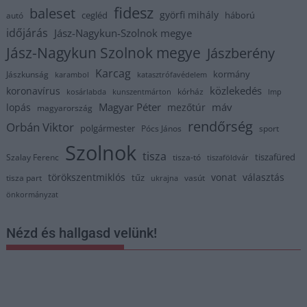
fidesz
baleset
györfi mihály
cegléd
háború
autó
időjárás
Jász-Nagykun-Szolnok megye
Jász-Nagykun Szolnok megye
Jászberény
Karcag
kormány
Jászkunság
karambol
katasztrófavédelem
közlekedés
koronavírus
kórház
kosárlabda
kunszentmárton
lmp
Magyar Péter
máv
lopás
mezőtúr
magyarország
rendőrség
Orbán Viktor
polgármester
Pócs János
sport
Szolnok
tisza
tiszafüred
Szalay Ferenc
tisza-tó
tiszaföldvár
törökszentmiklós
vonat
választás
tűz
tisza part
vasút
ukrajna
önkormányzat
Nézd és hallgasd velünk!