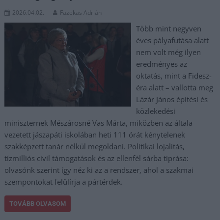
2026.04.02.
Fazekas Adrián
Több mint negyven
éves pályafutása alatt
nem volt még ilyen
eredményes az
oktatás, mint a Fidesz-
éra alatt – vallotta meg
Lázár János építési és
közlekedési
miniszternek Mészárosné Vas Márta, miközben az általa
vezetett jászapáti iskolában heti 111 órát kénytelenek
szakképzett tanár nélkül megoldani. Politikai lojalitás,
tízmilliós civil támogatások és az ellenfél sárba tiprása:
olvasónk szerint így néz ki az a rendszer, ahol a szakmai
szempontokat felülírja a pártérdek.
TOVÁBB OLVASOM