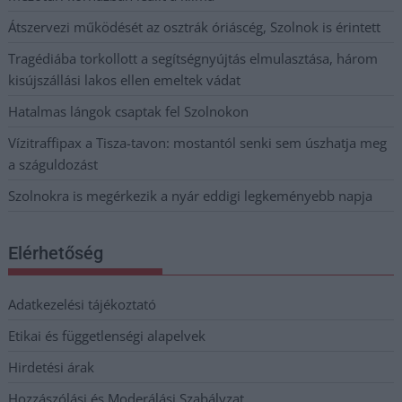
Átszervezi működését az osztrák óriáscég, Szolnok is érintett
Tragédiába torkollott a segítségnyújtás elmulasztása, három
kisújszállási lakos ellen emeltek vádat
Hatalmas lángok csaptak fel Szolnokon
Vízitraffipax a Tisza-tavon: mostantól senki sem úszhatja meg
a száguldozást
Szolnokra is megérkezik a nyár eddigi legkeményebb napja
Elérhetőség
Adatkezelési tájékoztató
Etikai és függetlenségi alapelvek
Hirdetési árak
Hozzászólási és Moderálási Szabályzat