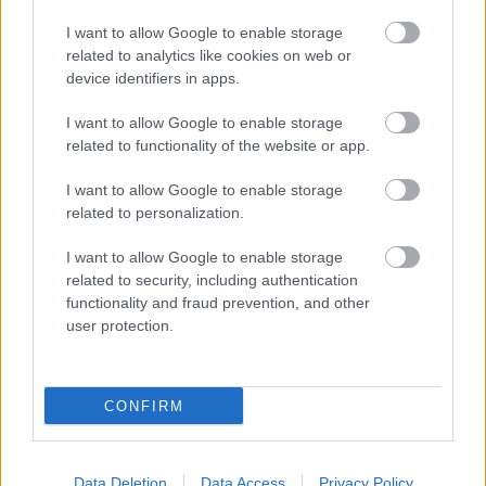
Országos ellenőrzés indult a hazai akkumulátoripari
I want to allow Google to enable storage
üzemekben
related to analytics like cookies on web or
device identifiers in apps.
Az idei év leglassabb növekedését hozta a június a
kiskereskedelemben
I want to allow Google to enable storage
related to functionality of the website or app.
Györfi Mihály több tucat vállalkozással egyeztetett a
kerékpárgyár dolgozóinak megsegítéséről
I want to allow Google to enable storage
41 fok fölé forrósodott az ország, Szolnokon pedig egy másik
related to personalization.
rekord is megdőlt
I want to allow Google to enable storage
Egy telefonhívást akart, végül rendőrök vitték el a mezőtúri
related to security, including authentication
férfit
functionality and fraud prevention, and other
user protection.
A Tisza kormány minisztere újabb nagy változásokról döntött
a közoktatásban – például az iskolaigazgatók visszakapják
munkáltatói jogaikat
CONFIRM
Sok volt az igazolatlan hiányzás, Pócs János fizetéslevonást
kapott, más fideszesek még kevesebbet vittek haza
Data Deletion
Data Access
Privacy Policy