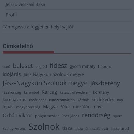
Jelszó visszaállítása
Profil
Támogassa a független helyi sajtót!
Címkefelhő
fidesz
baleset
györfi mihály
cegléd
háború
autó
időjárás
Jász-Nagykun-Szolnok megye
Jász-Nagykun Szolnok megye
Jászberény
Karcag
kormány
Jászkunság
karambol
katasztrófavédelem
közlekedés
koronavírus
kórház
kosárlabda
kunszentmárton
lmp
Magyar Péter
máv
lopás
mezőtúr
magyarország
rendőrség
Orbán Viktor
polgármester
Pócs János
sport
Szolnok
tisza
tiszafüred
Szalay Ferenc
tisza-tó
tiszaföldvár