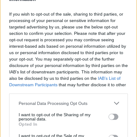
Adja meg keresztnevét:
Adja
If you wish to opt-out of the sale, sharing to third parties, or
meg e-mail címét:
processing of your personal or sensitive information for
Megismertem és elfogadom a
GDPR-szabályzat
ot
targeted advertising by us, please use the below opt-out
section to confirm your selection. Please note that after your
opt-out request is processed you may continue seeing
interest-based ads based on personal information utilized by
Nem szeretne lemaradni semmiről? Csak egy kattintás, és hírlevelünk a
us or personal information disclosed to third parties prior to
legfrissebb információkkal és exkluzív tartalmakkal hétről hétre
your opt-out. You may separately opt-out of the further
postaládájába érkezik!
disclosure of your personal information by third parties on the
IAB’s list of downstream participants. This information may
also be disclosed by us to third parties on the
IAB’s List of
A SZOL24 legfrissebb 24 cikke
Downstream Participants
that may further disclose it to other
third parties.
Please note that this website/app uses one or more Google
Óriási, több mint két méteres harcsát fogott a Tiszán a 13 éves
Personal Data Processing Opt Outs
services and may gather and store information including but
fiú (VIDEÓVAL)
not limited to your visit or usage behaviour. You may click to
I want to opt-out of the Sharing of my
personal data.
Hétfőn kezdik, csütörtökön végeznek – lezárás miatt
grant or deny consent to Google and its third-party tags to
Opted In
use your data for below specified purposes in below Google
fennakadásokra és pótlóbuszos közlekedésre számítsunk az
consent section.
egyik Jász-Nagykun-Szolnok megyei vasútvonalon
I want to opt-out of the Sale of my