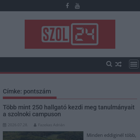
Skip
to
content
Címke:
pontszám
Több mint 250 hallgató kezdi meg tanulmányait
a szolnoki campuson
2026.07.28.
Fazekas Adrián
Minden eddiginél több,