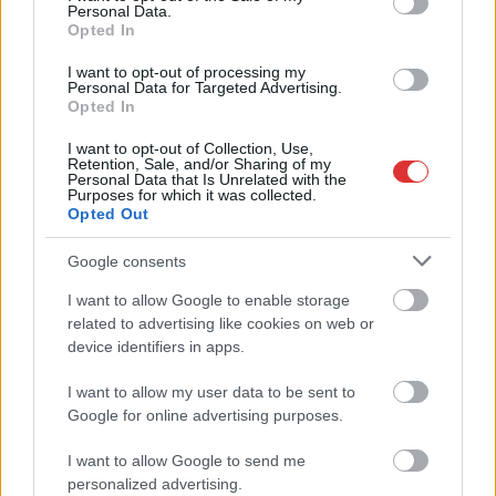
Personal Data.
Opted In
Visszaszámlálás indul: -1, 0, Sziget!
Magyarország jobban látszik közelről – heti médiaszemle a
I want to opt-out of processing my
Personal Data for Targeted Advertising.
független helyi sajtóból
Opted In
Már magasabb szinten is nyomoznak Szijjártó
I want to opt-out of Collection, Use,
büntetőügyében, vesztegetés miatt 3 év letöltendőt kaphat és
Retention, Sale, and/or Sharing of my
Personal Data that Is Unrelated with the
ez csak az egyik botrány
Purposes for which it was collected.
Opted Out
Problémák egész Jász-Nagykun-Szolnok megyében: egyre
több otthoni kútból fogy ki a víz
Google consents
Szolnokon egy kulcsfontosságú körforgalmat részlegesen
I want to allow Google to enable storage
lezárnak a napokban, a közlekedés az átlagost is meghaladó
related to advertising like cookies on web or
mértékben lebénul
device identifiers in apps.
Elromlott a biztosítóberendezés a ceglédi vasútvonalon,
I want to allow my user data to be sent to
alapos késések alakultak ki a menetrendhez képest,
Google for online advertising purposes.
kimaradás is előfordult
I want to allow Google to send me
Ön szerint hogy készül a hamisítatlan szolnoki habos isler?
personalized advertising.