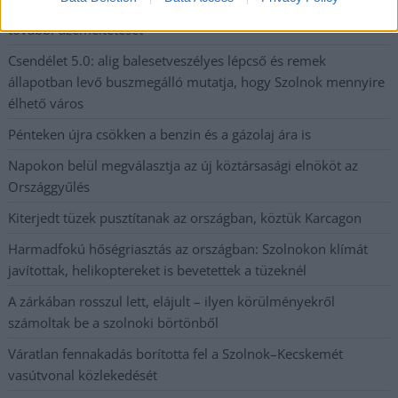
A Szolnok megyei gazdák nagyon nem akarták a JÉGER
további üzemeltetését
Csendélet 5.0: alig balesetveszélyes lépcső és remek
állapotban levő buszmegálló mutatja, hogy Szolnok mennyire
élhető város
Pénteken újra csökken a benzin és a gázolaj ára is
Napokon belül megválasztja az új köztársasági elnököt az
Országgyűlés
Kiterjedt tüzek pusztítanak az országban, köztük Karcagon
Harmadfokú hőségriasztás az országban: Szolnokon klímát
javítottak, helikoptereket is bevetettek a tüzeknél
A zárkában rosszul lett, elájult – ilyen körülményekről
számoltak be a szolnoki börtönből
Váratlan fennakadás borította fel a Szolnok–Kecskemét
vasútvonal közlekedését