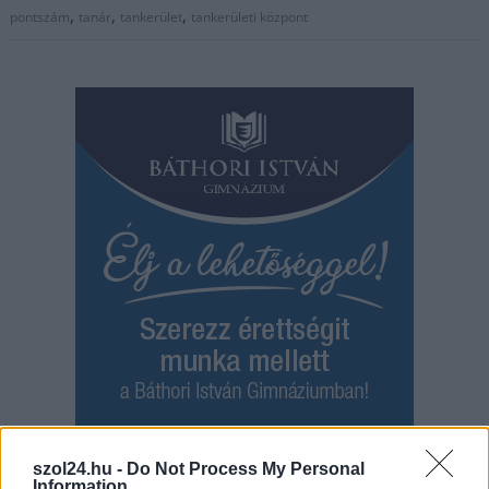
,
,
,
pontszám
tanár
tankerület
tankerületi központ
szol24.hu -
Do Not Process My Personal
Hírlevél feliratkozás
Information