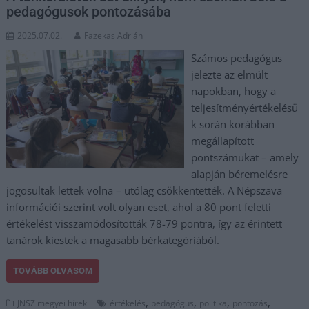
pedagógusok pontozásába
2025.07.02.
Fazekas Adrián
Számos pedagógus
jelezte az elmúlt
napokban, hogy a
teljesítményértékelésü
k során korábban
megállapított
pontszámukat – amely
alapján béremelésre
jogosultak lettek volna – utólag csökkentették. A Népszava
információi szerint volt olyan eset, ahol a 80 pont feletti
értékelést visszamódosították 78-79 pontra, így az érintett
tanárok kiestek a magasabb bérkategóriából.
TOVÁBB OLVASOM
,
,
,
,
JNSZ megyei hírek
értékelés
pedagógus
politika
pontozás