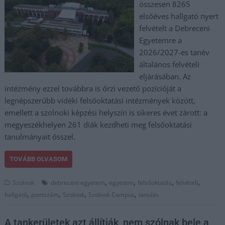
összesen 8265
elsőéves hallgató nyert
felvételt a Debreceni
Egyetemre a
2026/2027-es tanév
általános felvételi
eljárásában. Az
intézmény ezzel továbbra is őrzi vezető pozícióját a
legnépszerűbb vidéki felsőoktatási intézmények között,
emellett a szolnoki képzési helyszín is sikeres évet zárott: a
megyeszékhelyen 261 diák kezdheti meg felsőoktatási
tanulmányait ősszel.
TOVÁBB OLVASOM
,
,
,
,
Szolnok
debreceni egyetem
egyetem
felsőoktatás
felvételi
,
,
,
,
hallgató
pontszám
Szolnok
Szolnok Campus
tanulás
A tankerületek azt állítják, nem szólnak bele a