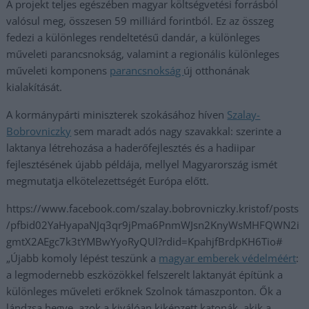
A projekt teljes egészében magyar költségvetési forrásból
valósul meg, összesen 59 milliárd forintból. Ez az összeg
fedezi a különleges rendeltetésű dandár, a különleges
műveleti parancsnokság, valamint a regionális különleges
műveleti komponens
parancsnokság
új otthonának
kialakítását.
A kormánypárti miniszterek szokásához híven
Szalay-
Bobrovniczky
sem maradt adós nagy szavakkal: szerinte a
laktanya létrehozása a haderőfejlesztés és a hadiipar
fejlesztésének újabb példája, mellyel Magyarország ismét
megmutatja elkötelezettségét Európa előtt.
https://www.facebook.com/szalay.bobrovniczky.kristof/posts
/pfbid02YaHyapaNJq3qr9jPma6PnmWJsn2KnyWsMHFQWN2i
gmtX2AEgc7k3tYMBwYyoRyQUl?rdid=KpahjfBrdpKH6Tio#
„Újabb komoly lépést teszünk a
magyar emberek védelméért
:
a legmodernebb eszközökkel felszerelt laktanyát építünk a
különleges műveleti erőknek Szolnok támaszponton. Ők a
lándzsa hegye, azok a kiválóan kiképzett katonák, akik a