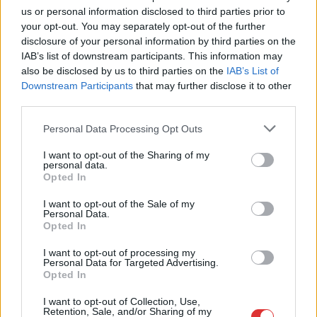
2026.08.06.
Kiss Lajos
us or personal information disclosed to third parties prior to
Csendélet 5.0: alig balesetveszélyes lépcső és
your opt-out. You may separately opt-out of the further
remek állapotban levő buszmegálló mutatja, hogy
disclosure of your personal information by third parties on the
Szolnok mennyire élhető város
IAB’s list of downstream participants. This information may
Ha csak ezeket a képeket látnánk, azt gondolnánk, hogy az
also be disclosed by us to third parties on the
IAB’s List of
Downstream Participants
that may further disclose it to other
egyik leglepusztultabb balkáni vidéken járunk, de...
third parties.
Szolnok
Please note that this website/app uses one or more Google
Personal Data Processing Opt Outs
services and may gather and store information including but
not limited to your visit or usage behaviour. You may click to
I want to opt-out of the Sharing of my
personal data.
grant or deny consent to Google and its third-party tags to
Opted In
use your data for below specified purposes in below Google
consent section.
I want to opt-out of the Sale of my
Personal Data.
Opted In
I want to opt-out of processing my
Personal Data for Targeted Advertising.
Opted In
I want to opt-out of Collection, Use,
Retention, Sale, and/or Sharing of my