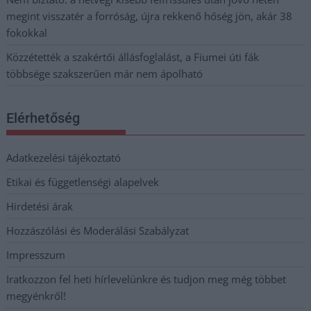
megint visszatér a forróság, újra rekkenő hőség jön, akár 38
fokokkal
Közzétették a szakértői állásfoglalást, a Fiumei úti fák
többsége szakszerűen már nem ápolható
Elérhetőség
Adatkezelési tájékoztató
Etikai és függetlenségi alapelvek
Hirdetési árak
Hozzászólási és Moderálási Szabályzat
Impresszum
Iratkozzon fel heti hírlevelünkre és tudjon meg még többet
megyénkről!