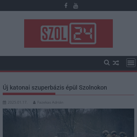
Skip
to
content
Új katonai szuperbázis épül Szolnokon
2025.01.17.
Fazekas Adrián