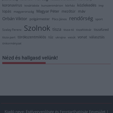
közlekedés
koronavírus
kórház
kosárlabda
kunszentmárton
lmp
Magyar Péter
máv
lopás
mezőtúr
magyarország
rendőrség
Orbán Viktor
polgármester
Pócs János
sport
Szolnok
tisza
tiszafüred
Szalay Ferenc
tisza-tó
tiszaföldvár
törökszentmiklós
vonat
választás
tűz
tisza part
vasút
ukrajna
önkormányzat
Nézd és hallgasd velünk!
Kiadó neve: Esélyegyenlőség és Fenntarthatóság Egyesület |