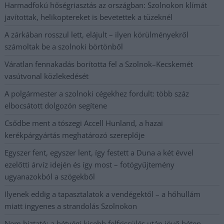
Harmadfokú hőségriasztás az országban: Szolnokon klímát
javítottak, helikoptereket is bevetettek a tüzeknél
A zárkában rosszul lett, elájult – ilyen körülményekről
számoltak be a szolnoki börtönből
Váratlan fennakadás borította fel a Szolnok–Kecskemét
vasútvonal közlekedését
A polgármester a szolnoki cégekhez fordult: több száz
elbocsátott dolgozón segítene
Csődbe ment a tószegi Accell Hunland, a hazai
kerékpárgyártás meghatározó szereplője
Egyszer fent, egyszer lent, így festett a Duna a két évvel
ezelőtti árvíz idején és így most – fotógyűjtemény
ugyanazokból a szögekből
Ilyenek eddig a tapasztalatok a vendégektől – a hőhullám
miatt ingyenes a strandolás Szolnokon
Nem biztató: a hétvégi kisebb felfrissülés után jövő héten