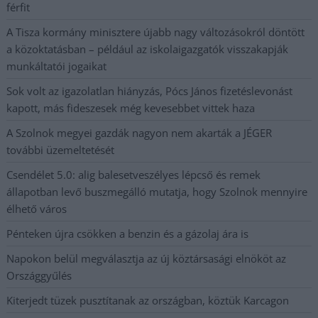
férfit
A Tisza kormány minisztere újabb nagy változásokról döntött
a közoktatásban – például az iskolaigazgatók visszakapják
munkáltatói jogaikat
Sok volt az igazolatlan hiányzás, Pócs János fizetéslevonást
kapott, más fideszesek még kevesebbet vittek haza
A Szolnok megyei gazdák nagyon nem akarták a JÉGER
további üzemeltetését
Csendélet 5.0: alig balesetveszélyes lépcső és remek
állapotban levő buszmegálló mutatja, hogy Szolnok mennyire
élhető város
Pénteken újra csökken a benzin és a gázolaj ára is
Napokon belül megválasztja az új köztársasági elnököt az
Országgyűlés
Kiterjedt tüzek pusztítanak az országban, köztük Karcagon