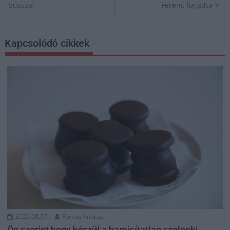
busszal
Ferenc fogadta
Kapcsolódó cikkek
2026.08.07.
Farkas András
Ön szerint hogy készül a hamisítatlan szolnoki