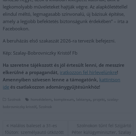
legkomolyabb műveleteket hajtják végre. Az alapkőletétellel
elindul méltó, legmagasabb színvonalú, új bázisuk építése,
amely a legjobb befektetés biztonságunk érdekében” – írta a
Facebookon.
A beruházás első szakaszát 2026-ra tervezik befejezni.
Kép: Szalay-Bobrovniczky Kristóf Fb
Ha szeretne tájékozott és jól értesült lenni, de messzire
elkerülné a propagandát,
iratkozzon fel hírlevelünkre
!
Amennyiben szívesen lenne a támogatónk,
kattintson
ide
és csatlakozzon adománygyűjtésünkhöz!
,
,
,
,
Szolnok
honvédelem
komplexum
laktanya
projekt
szalay-
,
bobrovniczky kristóf
Szolnok
Bejegyzés
Halálos baleset a 31-es
Szolnokon tűnt fel Szijjártó
navigáció
főúton: személyautó ütközött
Péter külügyminiszter, Szalay