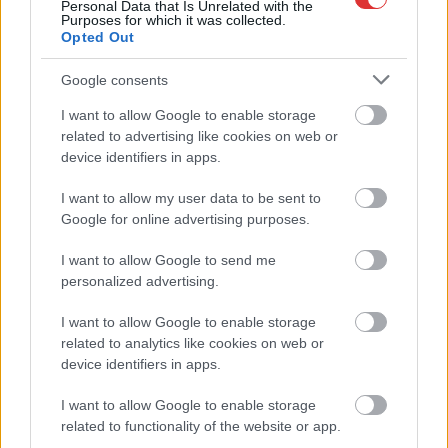
Personal Data that Is Unrelated with the
Purposes for which it was collected.
Opted Out
Google consents
Hírlevél feliratkozás
I want to allow Google to enable storage
related to advertising like cookies on web or
Adja meg keresztnevét:
Adja
device identifiers in apps.
meg e-mail címét:
Megismertem és elfogadom a
GDPR-szabályzat
ot
I want to allow my user data to be sent to
Google for online advertising purposes.
I want to allow Google to send me
Nem szeretne lemaradni semmiről? Csak egy kattintás, és hírlevelünk a
personalized advertising.
legfrissebb információkkal és exkluzív tartalmakkal hétről hétre
postaládájába érkezik!
I want to allow Google to enable storage
related to analytics like cookies on web or
device identifiers in apps.
A SZOL24 legfrissebb 24 cikke
I want to allow Google to enable storage
related to functionality of the website or app.
Szolnokon egy kulcsfontosságú körforgalmat részlegesen