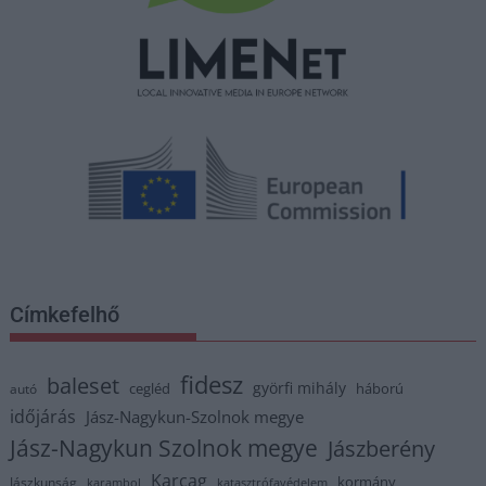
Címkefelhő
fidesz
baleset
györfi mihály
cegléd
háború
autó
időjárás
Jász-Nagykun-Szolnok megye
Jász-Nagykun Szolnok megye
Jászberény
Karcag
kormány
Jászkunság
karambol
katasztrófavédelem