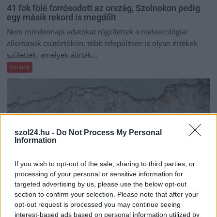
41 fok fölé forrósodott az ország, Szolnokon pedig
egy másik rekord is megdőlt
Nem mindennapi adatokat rögzítettek a meteorológiai
állomások csütörtökön: több településen is olyan értékek
születtek, amelyek átírták...
Szolnok
szol24.hu -
Do Not Process My Personal
Information
If you wish to opt-out of the sale, sharing to third parties, or
processing of your personal or sensitive information for
targeted advertising by us, please use the below opt-out
section to confirm your selection. Please note that after your
opt-out request is processed you may continue seeing
interest-based ads based on personal information utilized by