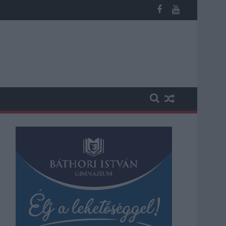
megint visszatér a forróság, újra rekkenő hőség jön, akár 38 foko