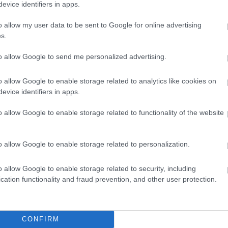
Szigorú hatósági vizsgálat alá vonják
evice identifiers in apps.
olyamán már
az akkumulátorgyártás teljes
voltak attól, hogy az
o allow my user data to be sent to Google for online advertising
működési láncát Magyarországon. Az
s.
 is teljesen le kelljen
augusztus 1-jétől indult országos...
Magyarország
to allow Google to send me personalized advertising.
o allow Google to enable storage related to analytics like cookies on
evice identifiers in apps.
o allow Google to enable storage related to functionality of the website
o allow Google to enable storage related to personalization.
o allow Google to enable storage related to security, including
cation functionality and fraud prevention, and other user protection.
CONFIRM