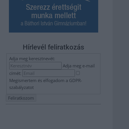
Hírlevél feliratkozás
Adja meg keresztnevét:
Adja meg e-mail
címét:
Megismertem és elfogadom a
GDPR-
szabályzat
ot
Nem szeretne lemaradni semmiről? Csak egy kattintás, és
hírlevelünk a legfrissebb információkkal és exkluzív
tartalmakkal hétről hétre postaládájába érkezik!