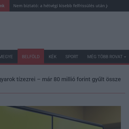
Nem biztató: a hétvégi kisebb felfrissülés után jövő héten 
ink
MEGYE
BELFÖLD
KÉK
SPORT
MÉG TÖBB ROVAT
ok tízezrei – már 80 millió forint gyűlt össze