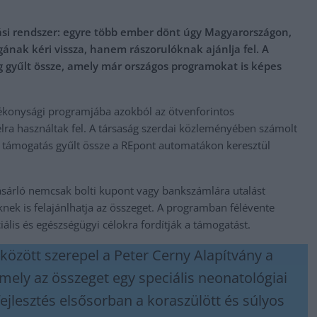
ási rendszer: egyre több ember dönt úgy Magyarországon,
ának kéri vissza, hanem rászorulóknak ajánlja fel. A
 gyűlt össze, amely már országos programokat is képes
tékonysági programjába azokból az ötvenforintos
élra használtak fel. A társaság szerdai közleményében számolt
yi támogatás gyűlt össze a REpont automatákon keresztül
vásárló nemcsak bolti kupont vagy bankszámlára utalást
knek is felajánlhatja az összeget. A programban félévente
lis és egészségügyi célokra fordítják a támogatást.
özött szerepel a Peter Cerny Alapítvány a
mely az összeget egy speciális neonatológiai
ejlesztés elsősorban a koraszülött és súlyos