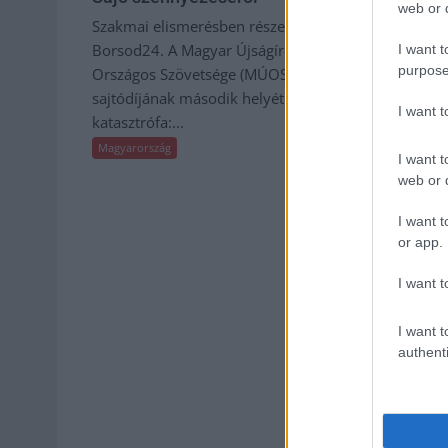
web or d
Szakmai elismerésben részesült a
Az éjszaka f
Borsod24. A Magyar Újságírók
hajszálnyira 
I want t
purpose
Országos Szövetsége (MÚOSZ) júliusi
utolsó blokkot
sajtódíjának második helyét a Sajó-
állítani,...
I want 
katasztrófa:...
Magyarország
Magyarország
I want t
web or d
I want t
or app.
I want t
I want t
authenti