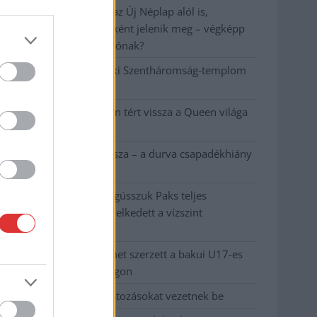
A NER kihúzta a talajt az Új Néplap alól is,
immáron csak hetilapként jelenik meg – végképp
vége a nyomtatott sajtónak?
Befejeződött a szolnoki Szentháromság-templom
felújítása
Szimfonikus köntösben tért vissza a Queen világa
a fővárosba
Ilyen, amikor „fél” a Tisza – a durva csapadékhiány
nagyon meglátszik
Lehet, hogy mégis megússzuk Paks teljes
leállítását, némileg emelkedett a vízszint
(VIDEÓVAL)
Tugyi Zétény ezüstérmet szerzett a bakui U17-es
birkózó-világbajnokságon
Jászberényben is korlátozásokat vezetnek be