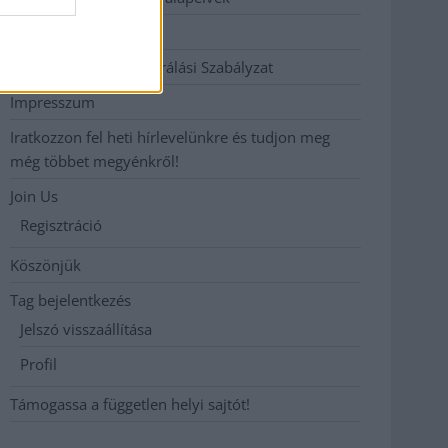
Hirdetési árak
Hozzászólási és Moderálási Szabályzat
Impresszum
Iratkozzon fel heti hírlevelünkre és tudjon meg
még többet megyénkről!
Join Us
Regisztráció
Köszönjük
Tag bejelentkezés
Jelszó visszaállítása
Profil
Támogassa a független helyi sajtót!