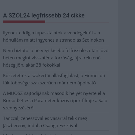
A SZOL24 legfrissebb 24 cikke
Ilyenek eddig a tapasztalatok a vendégektől – a
hőhullám miatt ingyenes a strandolás Szolnokon
Nem biztató: a hétvégi kisebb felfrissülés után jövő
héten megint visszatér a forróság, újra rekkenő
hőség jön, akár 38 fokokkal
Közzétették a szakértői állásfoglalást, a Fiumei úti
fák többsége szakszerűen már nem ápolható
A MÚOSZ sajtódíjának második helyét nyerte el a
Borsod24 és a Paraméter közös riportfilmje a Sajó
szennyezéséről
Tánccal, zeneszóval és vásárral telik meg
Jászberény, indul a Csángó Fesztivál