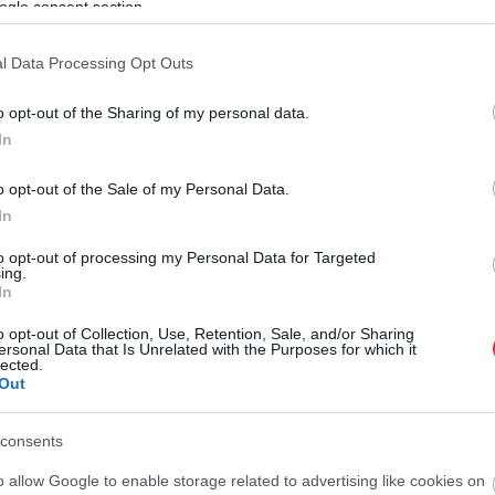
ogle consent section.
Újranyitott a kunszentmártoni Penny
l Data Processing Opt Outs
o opt-out of the Sharing of my personal data.
In
o opt-out of the Sale of my Personal Data.
In
to opt-out of processing my Personal Data for Targeted
ing.
In
o opt-out of Collection, Use, Retention, Sale, and/or Sharing
ersonal Data that Is Unrelated with the Purposes for which it
lected.
Out
Kiss Lajos
2026.08.04.
Fazekas Adrián
y mégis megússzuk
Átfogó országos ellenőrzés
consents
 leállítását, némileg
indult a hazai akkumulátoripari
a vízszint
üzemekben
o allow Google to enable storage related to advertising like cookies on
)