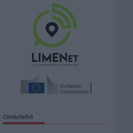
Címkefelhő