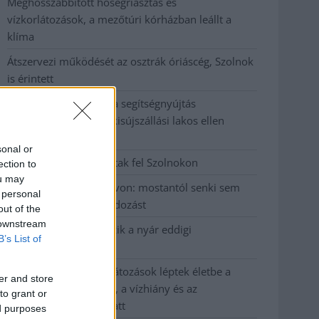
Meghosszabbított hőségriasztás és
vízkorlátozások, a mezőtúri kórházban leállt a
klíma
Átszervezi működését az osztrák óriáscég, Szolnok
is érintett
Tragédiába torkollott a segítségnyújtás
elmulasztása, három kisújszállási lakos ellen
emeltek vádat
sonal or
Hatalmas lángok csaptak fel Szolnokon
ection to
ou may
Vízitraffipax a Tisza-tavon: mostantól senki sem
 personal
úszhatja meg a száguldozást
out of the
 downstream
Szolnokra is megérkezik a nyár eddigi
B’s List of
legkeményebb napja
Már Szolnokon is korlátozások léptek életbe a
er and store
tartós hatalmas hőség, a vízhiány és az
to grant or
áramtakarékosság miatt
ed purposes