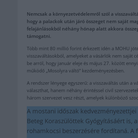
Nemcsak a környezetvédelemről szól a visszavált
hogy a palackok után járó összeget nem saját mag
felajánlásokból néhány hónap alatt akkora összeg
támogatni.
Több mint 80 millió forint érkezett idén a MOHU jó
visszaváltásokból, amelyeket a vásárlók nem saját c
be arról, hogy január eleje és május 27. között enn
működő „Mosolyra váltó” kezdeményezésben.
A rendszer lényege egyszerű: a visszaváltás után a 
választhat, hanem néhány érintéssel civil szervezete
három szervezet vesz részt, amelyek különböző szociá
A mostani időszak kedvezményezettjei k
Beteg Koraszülöttek Gyógyításáért is, a
rohamkocsi beszerzésére fordítaná. A f