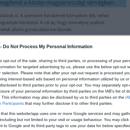
t segítené a közép-magyarországi térségben.
alvak is. A szervezet Kecskemét környékén élő, nehéz
ogramján keresztül. A cél az, hogy személyre szabott
rekek állami gondozásba kerüljenek.
tvány is, amely a „Fel a fejjel!” program keretében egy éven át
 -
Do Not Process My Personal Information
 húsz településen.
ndszer indulása óta már több mint ötmilliárd italcsomagolást
to opt-out of the sale, sharing to third parties, or processing of your per
hogy a visszaváltási arány tavaly év végére megközelítette a 90
formation for targeted advertising by us, please use the below opt-out s
r selection. Please note that after your opt-out request is processed y
sítését a kitűzött határidő előtt elérhette.
eing interest-based ads based on personal information utilized by us or
disclosed to third parties prior to your opt-out. You may separately opt-
losure of your personal information by third parties on the IAB’s list of
messzire elkerülné a propagandát,
iratkozzon fel hírlevelünkre
!
. This information may also be disclosed by us to third parties on the
IA
tson ide
és csatlakozzon adománygyűjtésünkhöz!
Participants
that may further disclose it to other third parties.
 that this website/app uses one or more Google services and may gath
,
,
,
,
,
ság
környezetvédelem
mohu
Mosolyra váltó
palackvisszaváltás
Peter
including but not limited to your visit or usage behaviour. You may click 
dszer
 to Google and its third-party tags to use your data for below specifi