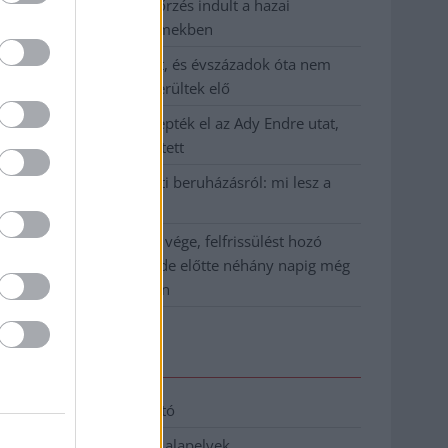
Átfogó országos ellenőrzés indult a hazai
akkumulátoripari üzemekben
A Tisza visszahúzódott, és évszázadok óta nem
látott maradványok kerültek elő
Mentők és rendőrök lepték el az Ady Endre utat,
egy kerékpáros is érintett
Parázs vita a Fiumei úti beruházásról: mi lesz a
fákkal?
Végre látszik az alagút vége, felfrissülést hozó
hidegfront közeledik, de előtte néhány napig még
pokoli rekordhőség jön
Elérhetőség
Adatkezelési tájékoztató
Etikai és függetlenségi alapelvek