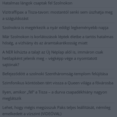
Hatalmas lángok csaptak fel Szolnokon
Vízitraffipax a Tisza-tavon: mostantól senki sem úszhatja meg
a száguldozást
Szolnokra is megérkezik a nyár eddigi legkeményebb napja
Már Szolnokon is korlátozások léptek életbe a tartós hatalmas
hőség, a vízhiány és az áramtakarékosság miatt
A NER kihúzta a talajt az Új Néplap alól is, immáron csak
hetilapként jelenik meg – végképp vége a nyomtatott
sajtónak?
Befejeződött a szolnoki Szentháromság-templom felújítása
Szimfonikus köntösben tért vissza a Queen világa a fővárosba
Ilyen, amikor „fél” a Tisza – a durva csapadékhiány nagyon
meglátszik
Lehet, hogy mégis megússzuk Paks teljes leállítását, némileg
emelkedett a vízszint (VIDEÓVAL)