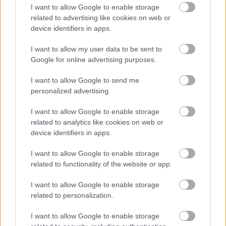
I want to allow Google to enable storage
related to advertising like cookies on web or
device identifiers in apps.
Hírlevél feliratkozás
I want to allow my user data to be sent to
Google for online advertising purposes.
Adja meg keresztnevét:
Adja
meg e-mail címét:
I want to allow Google to send me
Megismertem és elfogadom a
GDPR-szabályzat
ot
personalized advertising.
I want to allow Google to enable storage
related to analytics like cookies on web or
Nem szeretne lemaradni semmiről? Csak egy kattintás, és hírlevelünk a
device identifiers in apps.
legfrissebb információkkal és exkluzív tartalmakkal hétről hétre
I want to allow Google to enable storage
postaládájába érkezik!
related to functionality of the website or app.
I want to allow Google to enable storage
A SZOL24 legfrissebb 24 cikke
related to personalization.
I want to allow Google to enable storage
Ilyenek eddig a tapasztalatok a vendégektől – a hőhullám