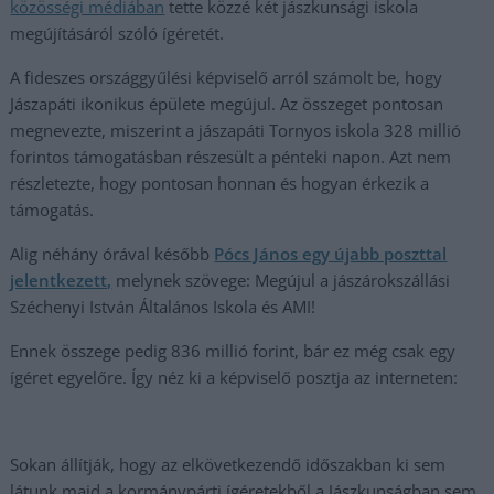
közösségi médiában
tette közzé két jászkunsági iskola
megújításáról szóló ígéretét.
A fideszes országgyűlési képviselő arról számolt be, hogy
Jászapáti ikonikus épülete megújul. Az összeget pontosan
megnevezte, miszerint a jászapáti Tornyos iskola 328 millió
forintos támogatásban részesült a pénteki napon. Azt nem
részletezte, hogy pontosan honnan és hogyan érkezik a
támogatás.
Alig néhány órával később
Pócs János egy újabb poszttal
jelentkezett,
melynek szövege: Megújul a jászárokszállási
Széchenyi István Általános Iskola és AMI!
Ennek összege pedig 836 millió forint, bár ez még csak egy
ígéret egyelőre. Így néz ki a képviselő posztja az interneten:
Sokan állítják, hogy az elkövetkezendő időszakban ki sem
látunk majd a kormánypárti ígéretekből a Jászkunságban sem,