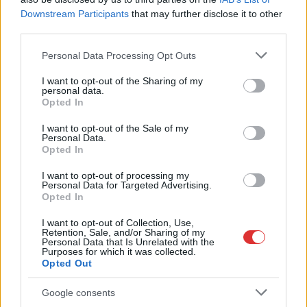
Szolnokra is megérkezik a nyár eddigi
Downstream Participants
that may further disclose it to other
legkeményebb napja
third parties.
A nyár eddigi egyik legnehezebb napjára készülhetnek a
Please note that this website/app uses one or more Google
Personal Data Processing Opt Outs
szolnokiak. A hőmérséklet veszélyesen magasra emelkedik,
services and may gather and store information including but
miközben a...
not limited to your visit or usage behaviour. You may click to
I want to opt-out of the Sharing of my
personal data.
grant or deny consent to Google and its third-party tags to
JNSZ megyei hírek
Opted In
use your data for below specified purposes in below Google
consent section.
I want to opt-out of the Sale of my
Personal Data.
Opted In
I want to opt-out of processing my
Personal Data for Targeted Advertising.
Opted In
I want to opt-out of Collection, Use,
Retention, Sale, and/or Sharing of my
Personal Data that Is Unrelated with the
Purposes for which it was collected.
Opted Out
Google consents