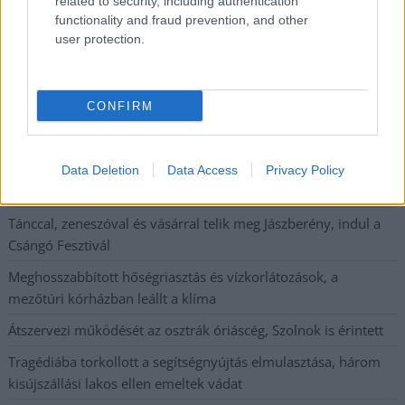
related to security, including authentication
miatt ingyenes a strandolás Szolnokon
functionality and fraud prevention, and other
user protection.
Nem biztató: a hétvégi kisebb felfrissülés után jövő héten
megint visszatér a forróság, újra rekkenő hőség jön, akár 38
fokokkal
CONFIRM
Közzétették a szakértői állásfoglalást, a Fiumei úti fák
többsége szakszerűen már nem ápolható
A MÚOSZ sajtódíjának második helyét nyerte el a Borsod24 és
Data Deletion
Data Access
Privacy Policy
a Paraméter közös riportfilmje a Sajó szennyezéséről
Tánccal, zeneszóval és vásárral telik meg Jászberény, indul a
Csángó Fesztivál
Meghosszabbított hőségriasztás és vízkorlátozások, a
mezőtúri kórházban leállt a klíma
Átszervezi működését az osztrák óriáscég, Szolnok is érintett
Tragédiába torkollott a segítségnyújtás elmulasztása, három
kisújszállási lakos ellen emeltek vádat