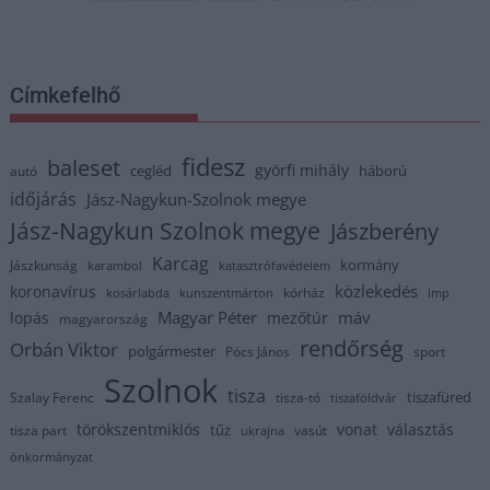
Címkefelhő
fidesz
baleset
györfi mihály
cegléd
háború
autó
időjárás
Jász-Nagykun-Szolnok megye
Jász-Nagykun Szolnok megye
Jászberény
Karcag
kormány
Jászkunság
karambol
katasztrófavédelem
közlekedés
koronavírus
kórház
kosárlabda
kunszentmárton
lmp
Magyar Péter
máv
lopás
mezőtúr
magyarország
rendőrség
Orbán Viktor
polgármester
Pócs János
sport
Szolnok
tisza
tiszafüred
Szalay Ferenc
tisza-tó
tiszaföldvár
törökszentmiklós
vonat
választás
tűz
tisza part
vasút
ukrajna
önkormányzat