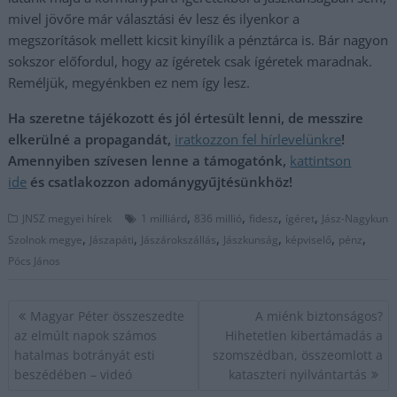
mivel jövőre már választási év lesz és ilyenkor a
megszorítások mellett kicsit kinyílik a pénztárca is. Bár nagyon
sokszor előfordul, hogy az ígéretek csak ígéretek maradnak.
Reméljük, megyénkben ez nem így lesz.
Ha szeretne tájékozott és jól értesült lenni, de messzire
elkerülné a propagandát,
iratkozzon fel hírlevelünkre
!
Amennyiben szívesen lenne a támogatónk,
kattintson
ide
és csatlakozzon adománygyűjtésünkhöz!
,
,
,
,
JNSZ megyei hírek
1 milliárd
836 millió
fidesz
ígéret
Jász-Nagykun
,
,
,
,
,
,
Szolnok megye
Jászapáti
Jászárokszállás
Jászkunság
képviselő
pénz
Pócs János
Bejegyzés
Magyar Péter összeszedte
A miénk biztonságos?
navigáció
az elmúlt napok számos
Hihetetlen kibertámadás a
hatalmas botrányát esti
szomszédban, összeomlott a
beszédében – videó
kataszteri nyilvántartás