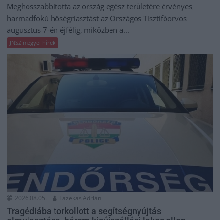
Meghosszabbította az ország egész területére érvényes,
harmadfokú hőségriasztást az Országos Tisztifőorvos
augusztus 7-én éjfélig, miközben a...
JNSZ megyei hírek
2026.08.05.
Fazekas Adrián
Tragédiába torkollott a segítségnyújtás