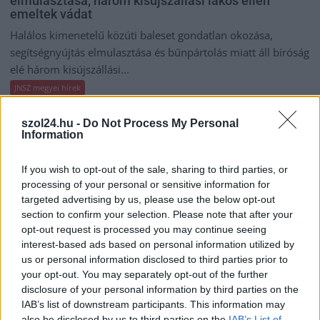
elmulasztása, három kisújszállási lakos ellen
emeltek vádat
Halálos kimenetelű közúti baleset gondatlan okozása,
segítségnyújtás elmulasztása és bűnpártolás miatt áll bíróság
elé három kisújszállási...
JNSZ megyei hírek
szol24.hu -
Do Not Process My Personal
Information
If you wish to opt-out of the sale, sharing to third parties, or
processing of your personal or sensitive information for
targeted advertising by us, please use the below opt-out
section to confirm your selection. Please note that after your
opt-out request is processed you may continue seeing
interest-based ads based on personal information utilized by
us or personal information disclosed to third parties prior to
your opt-out. You may separately opt-out of the further
disclosure of your personal information by third parties on the
IAB’s list of downstream participants. This information may
2026.08.05.
Horváth Zsolt
also be disclosed by us to third parties on the
IAB’s List of