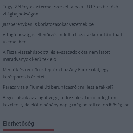
Tugyi Zétény ezüstérmet szerzett a bakui U17-es birkózó-
világbajnokságon
Jászberényben is korlátozásokat vezetnek be
Átfogó országos ellenőrzés indult a hazai akkumulátoripari
üzemekben
A Tisza visszahúzódott, és évszázadok óta nem látott
maradványok kerültek elő
Mentők és rendőrök lepték el az Ady Endre utat, egy
kerékpáros is érintett
Parázs vita a Fiumei úti beruházásról: mi lesz a fákkal?
Végre látszik az alagút vége, felfrissülést hozó hidegfront
közeledik, de előtte néhány napig még pokoli rekordhőség jön
Elérhetőség