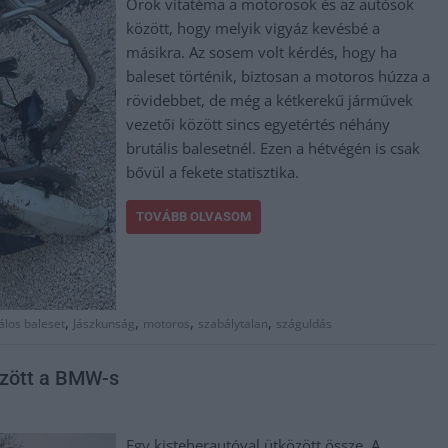
Örök vitatéma a motorosok és az autósok
között, hogy melyik vigyáz kevésbé a
másikra. Az sosem volt kérdés, hogy ha
baleset történik, biztosan a motoros húzza a
rövidebbet, de még a kétkerekű járművek
vezetői között sincs egyetértés néhány
brutális balesetnél. Ezen a hétvégén is csak
bővül a fekete statisztika.
TOVÁBB OLVASOM
,
,
,
,
álos baleset
Jászkunság
motoros
szabálytalan
száguldás
özött a BMW-s
Egy kisteherautóval ütközött össze. A