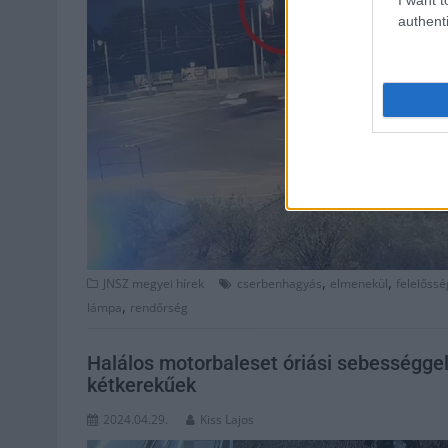
authenti
,
,
JNSZ megyei hírek
cserbenhagyás
elmenekül
felelőssé
,
lámpa
rendőrség
Halálos motorbaleset óriási sebességge
kétkerekűek
2024.04.29.
Kiss Lajos