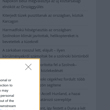
Napokon belül megválasztja az új köztársasági
elnököt az Országgyűlés
Kiterjedt tüzek pusztítanak az országban, köztük
Karcagon
Harmadfokú hőségriasztás az országban:
Szolnokon klímát javítottak, helikoptereket is
bevetettek a tüzeknél
A zárkában rosszul lett, elájult – ilyen
körülményekről számoltak be a szolnoki börtönből
Váratlan fennakadás borította fel a Szolnok–
Kecskemét vasútvonal közlekedését
A polgármester a szolnoki cégekhez fordult: több
sonal or
száz elbocsátott dolgozón segítene
ection to
ou may
Csődbe ment a tószegi Accell Hunland, a hazai
 personal
kerékpárgyártás meghatározó szereplője
out of the
 downstream
Egyszer fent, egyszer lent, így festett a Duna a két