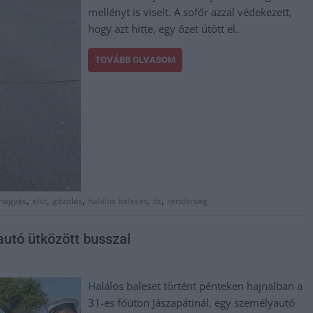
mellényt is viselt. A sofőr azzal védekezett,
hogy azt hitte, egy őzet ütött el.
TOVÁBB OLVASOM
,
,
,
,
,
hagyás
elüt
gázolás
halálos baleset
őz
rendőrség
autó ütközött busszal
Halálos baleset történt pénteken hajnalban a
31-es főúton Jászapátinál, egy személyautó