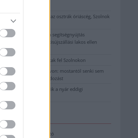
klíma
Átszervezi működését az osztrák óriáscég, Szolnok
is érintett
Tragédiába torkollott a segítségnyújtás
elmulasztása, három kisújszállási lakos ellen
emeltek vádat
Hatalmas lángok csaptak fel Szolnokon
Vízitraffipax a Tisza-tavon: mostantól senki sem
úszhatja meg a száguldozást
Szolnokra is megérkezik a nyár eddigi
legkeményebb napja
Elérhetőség
Adatkezelési tájékoztató