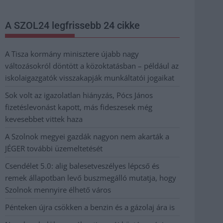
A SZOL24 legfrissebb 24 cikke
A Tisza kormány minisztere újabb nagy
változásokról döntött a közoktatásban – például az
iskolaigazgatók visszakapják munkáltatói jogaikat
Sok volt az igazolatlan hiányzás, Pócs János
fizetéslevonást kapott, más fideszesek még
kevesebbet vittek haza
A Szolnok megyei gazdák nagyon nem akarták a
JÉGER további üzemeltetését
Csendélet 5.0: alig balesetveszélyes lépcső és
remek állapotban levő buszmegálló mutatja, hogy
Szolnok mennyire élhető város
Pénteken újra csökken a benzin és a gázolaj ára is