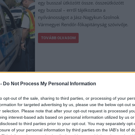
egy busszal ütközött össze. összeütközött
egy busszal – erről tájékoztatta a
nyilvánosságot a Jász-Nagykun-Szolnok
Vármegyei Rendőr-főkapitányság szóvivője.
TOVÁBB OLVASOM
 -
Do Not Process My Personal Information
,
,
 baleset
Jászapáti
Jászberény
to opt-out of the sale, sharing to third parties, or processing of your per
t Püspökladány és Karcag között
formation for targeted advertising by us, please use the below opt-out s
r selection. Please note that after your opt-out request is processed y
eing interest-based ads based on personal information utilized by us or
Súlyos vonatbaleset történt vasárnap
disclosed to third parties prior to your opt-out. You may separately opt-
éjszaka Püspökladány és Karcag között, a 4-
losure of your personal information by third parties on the IAB’s list of