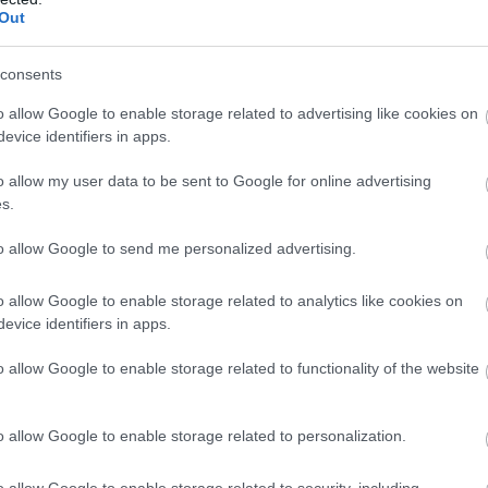
Out
vezető idős korát. Akkor a 20 éves
száguldozókkal mi a helyzet? Az autó
sérülései és a szemtanúk elmondásai is
consents
egyértelmű gyorshajtásra utalnak.
o allow Google to enable storage related to advertising like cookies on
evice identifiers in apps.
TOVÁBB OLVASOM
o allow my user data to be sent to Google for online advertising
s.
to allow Google to send me personalized advertising.
,
,
,
,
alálos baleset
karambol
lány
száguldozás
zala megye
o allow Google to enable storage related to analytics like cookies on
evice identifiers in apps.
tet okozott a Mercedes suhanc sofőrje, majd
o allow Google to enable storage related to functionality of the website
o allow Google to enable storage related to personalization.
Döbbenetes mélységben a közlekedési
kultúra és ez nemcsak Jász-Nagykun-Szolnok
o allow Google to enable storage related to security, including