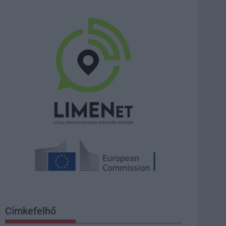
Címkefelhő