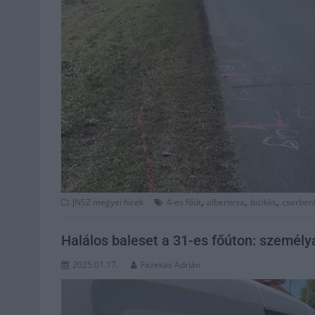
,
,
,
JNSZ megyei hírek
4-es főút
albertirsa
biciklis
cserben
Halálos baleset a 31-es főúton: személy
2025.01.17.
Fazekas Adrián