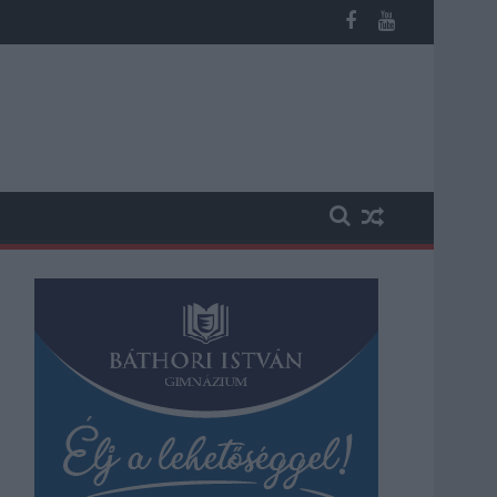
 kapott, más fideszesek még kevesebbet vittek haza