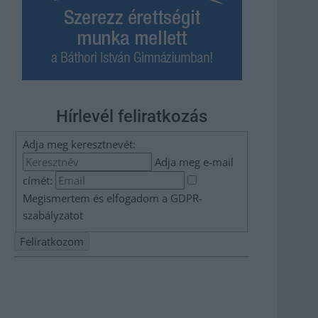
Hírlevél feliratkozás
Adja meg keresztnevét:
Adja meg e-mail
címét:
Megismertem és elfogadom a
GDPR-
szabályzat
ot
Nem szeretne lemaradni semmiről? Csak egy kattintás, és
hírlevelünk a legfrissebb információkkal és exkluzív
tartalmakkal hétről hétre postaládájába érkezik!