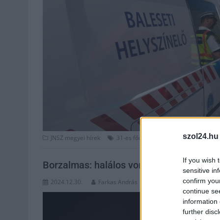
szol24.hu
,
,
,
JNSZ megyei hírek
31-es főút
baleset
frontális
halálos
If you wish 
Borzalmas: halálos vonatbaleset történ
sensitive in
confirm you
2024.12.30.
Farkas András
continue se
information 
further disc