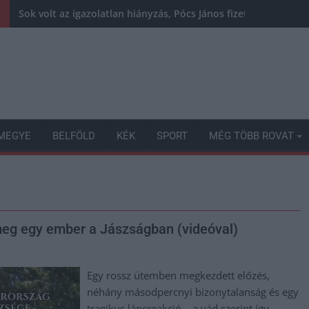
Sok volt az igazolatlan hiányzás, Pócs János fizetéslevonást
MEGYE
BELFÖLD
KÉK
SPORT
MÉG TÖBB ROVAT
 meg egy ember a Jászságban (videóval)
Egy rossz ütemben megkezdett előzés,
néhány másodpercnyi bizonytalanság és egy
tragikus láncreakció – a vád szerint így