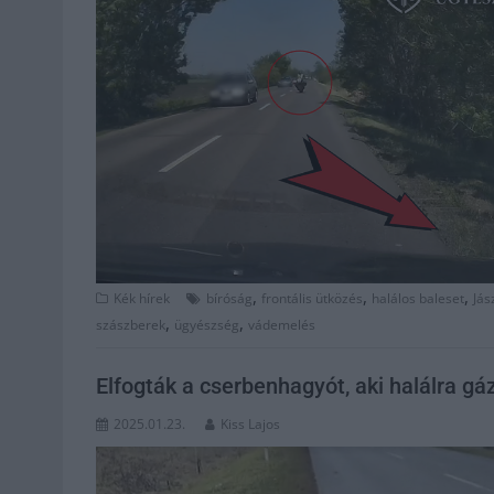
,
,
,
Kék hírek
bíróság
frontális ütközés
halálos baleset
Jás
,
,
szászberek
ügyészség
vádemelés
Elfogták a cserbenhagyót, aki halálra gá
2025.01.23.
Kiss Lajos