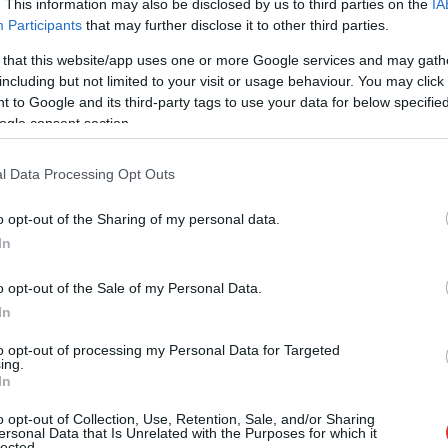
es főút közelében. Egy személyautó hajtott
. This information may also be disclosed by us to third parties on the
IA
Participants
that may further disclose it to other third parties.
egy Tokaj InterCity elé, amely teljesen maga
alá gyűrte a járművet. A vonaton utazó 83
 that this website/app uses one or more Google services and may gath
ember közül senki sem sérült meg, ellenben
including but not limited to your visit or usage behaviour. You may click 
az autóban tartózkodó sofőr a helyszínen
 to Google and its third-party tags to use your data for below specifi
életét vesztette.
ogle consent section.
TOVÁBB OLVASOM
l Data Processing Opt Outs
o opt-out of the Sharing of my personal data.
In
,
,
,
,
arcag
máv
püspökladány
vonat
vonatbaleset
o opt-out of the Sale of my Personal Data.
In
fák közé repült, 16 éves lány utasa nem élte túl
to opt-out of processing my Personal Data for Targeted
ing.
In
Rengetegszer kerül elő a téma, amikor egy
idős sofőr okoz balesetet, ami netán halálos
o opt-out of Collection, Use, Retention, Sale, and/or Sharing
ersonal Data that Is Unrelated with the Purposes for which it
kimenetelű lesz. Akkor mindig kiélezik a
lected.