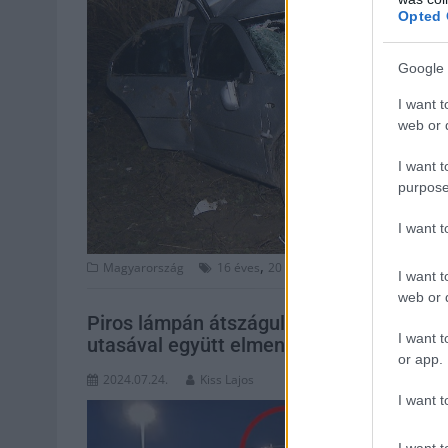
Opted 
Google 
I want t
web or d
I want t
purpose
I want 
,
,
,
,
Magyarország
16 éves
20 éves
elhunyt
gyorshajtás
h
I want t
web or d
Piros lámpán átszáguldva halálos balese
I want t
utasával együtt elmenekült – videó
or app.
2024.07.24.
Kiss Lajos
I want t
I want t