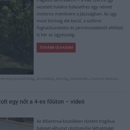
vezetett halálos balesethez egy német
motoros manővere a Jászságban. Az ügy
most bíróság elé kerül, a sofőrre
fogházbüntetést és járművezetéstől eltiltást
is kér az ügyészség.
TOVÁBB OLVASOM
,
,
,
,
,
zberényi Járásbíróság
Jászladány
Jászság
közlekedés
motoros baleset
zolt egy nőt a 4-es főúton – videó
Az Albertirsa közelében történt tragikus
baleset elhunyt résztvevője láthatósági