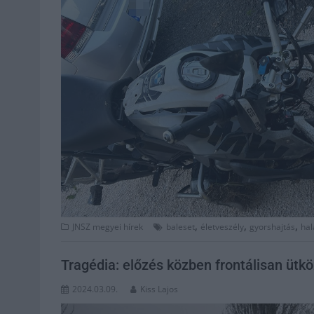
,
,
,
JNSZ megyei hírek
baleset
életveszély
gyorshajtás
hal
Tragédia: előzés közben frontálisan ütk
2024.03.09.
Kiss Lajos