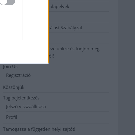
Etikai és függetlenségi alapelvek
Hirdetési árak
Hozzászólási és Moderálási Szabályzat
Impresszum
Iratkozzon fel heti hírlevelünkre és tudjon meg
még többet megyénkről!
Join Us
Regisztráció
Köszönjük
Tag bejelentkezés
Jelszó visszaállítása
Profil
Támogassa a független helyi sajtót!