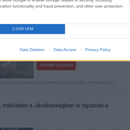
megyében igaz, hanem Magyarországon
cation functionality and fraud prevention, and other user protection.
mindenhol. A felelősségvállalás és az
egyenes gerinc pedig már teljesen kiment a
divatból. A Mercedes hatalmas sebességgel
CONFIRM
beleszállt oldalról a Suzukiba, megölve
annak sofőrjét, az ifjú vétkes sofőr pedig
viharsebesen kipattant összetört autójából
Data Deletion
Data Access
Privacy Policy
és elmenekült utasával együtt.
TOVÁBB OLVASOM
,
,
,
,
,
,
g
fiatal
gyorshajtás
halálos baleset
kereszteződés
mercedes
piros
l, miközben a Jászkunságban is rajzanak a