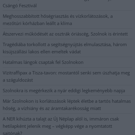
Csángó Fesztivál
Meghosszabbított hőségriasztás és vízkorlátozások, a
mezőtúri kórházban leállt a klíma
Átszervezi működését az osztrák óriáscég, Szolnok is érintett
Tragédiába torkollott a segítségnyújtás elmulasztása, három
kisújszállási lakos ellen emeltek vádat
Hatalmas lángok csaptak fel Szolnokon
Vízitraffipax a Tisza-tavon: mostantól senki sem úszhatja meg
a száguldozást
Szolnokra is megérkezik a nyár eddigi legkeményebb napja
Már Szolnokon is korlátozások léptek életbe a tartós hatalmas
hőség, a vízhiány és az áramtakarékosság miatt
A NER kihúzta a talajt az Új Néplap alól is, immáron csak
hetilapként jelenik meg – végképp vége a nyomtatott
sajtónak?