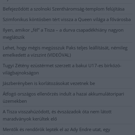
Befejeződött a szolnoki Szentháromság-templom felújítása
Szimfonikus köntösben tért vissza a Queen világa a fővárosba
Ilyen, amikor „fél” a Tisza – a durva csapadékhiány nagyon
meglátszik
Lehet, hogy mégis megússzuk Paks teljes leállítását, némileg
emelkedett a vízszint (VIDEÓVAL)
Tugyi Zétény ezüstérmet szerzett a bakui U17-es birkózó-
világbajnokságon
Jászberényben is korlátozásokat vezetnek be
Átfogó országos ellenőrzés indult a hazai akkumulátoripari
üzemekben
A Tisza visszahúzódott, és évszázadok óta nem látott
maradványok kerültek elő
Mentők és rendőrök lepték el az Ady Endre utat, egy