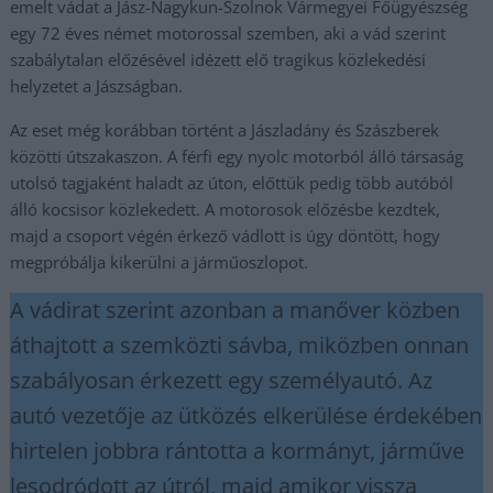
emelt vádat a Jász-Nagykun-Szolnok Vármegyei Főügyészség
egy 72 éves német motorossal szemben, aki a vád szerint
szabálytalan előzésével idézett elő tragikus közlekedési
helyzetet a Jászságban.
Az eset még korábban történt a Jászladány és Szászberek
közötti útszakaszon. A férfi egy nyolc motorból álló társaság
utolsó tagjaként haladt az úton, előttük pedig több autóból
álló kocsisor közlekedett. A motorosok előzésbe kezdtek,
majd a csoport végén érkező vádlott is úgy döntött, hogy
megpróbálja kikerülni a járműoszlopot.
A vádirat szerint azonban a manőver közben
áthajtott a szemközti sávba, miközben onnan
szabályosan érkezett egy személyautó. Az
autó vezetője az ütközés elkerülése érdekében
hirtelen jobbra rántotta a kormányt, járműve
lesodródott az útról, majd amikor vissza