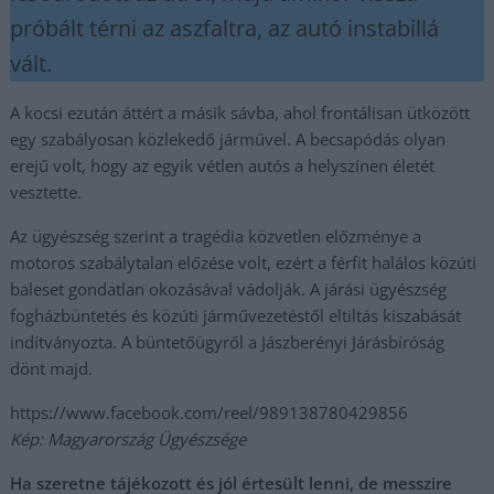
próbált térni az aszfaltra, az autó instabillá
vált.
A kocsi ezután áttért a másik sávba, ahol frontálisan ütközött
egy szabályosan közlekedő járművel. A becsapódás olyan
erejű volt, hogy az egyik vétlen autós a helyszínen életét
vesztette.
Az ügyészség szerint a tragédia közvetlen előzménye a
motoros szabálytalan előzése volt, ezért a férfit halálos közúti
baleset gondatlan okozásával vádolják. A járási ügyészség
fogházbüntetés és közúti járművezetéstől eltiltás kiszabását
indítványozta. A büntetőügyről a Jászberényi Járásbíróság
dönt majd.
https://www.facebook.com/reel/989138780429856
Kép: Magyarország Ügyészsége
Ha szeretne tájékozott és jól értesült lenni, de messzire