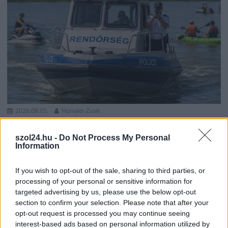
2026.08.05.
Horváth Zsolt
Vízitraffipax a Tisza-tavon: mostantól senki sem
úszhatja meg a száguldozást
szol24.hu -
Do Not Process My Personal
Information
Sokáig úgy tűnt, a Tisza-tavon mindenki úgy közlekedik,
ahogy akar. A nyári szezonban azonban betelt a...
If you wish to opt-out of the sale, sharing to third parties, or
Kék hírek
processing of your personal or sensitive information for
targeted advertising by us, please use the below opt-out
section to confirm your selection. Please note that after your
opt-out request is processed you may continue seeing
interest-based ads based on personal information utilized by