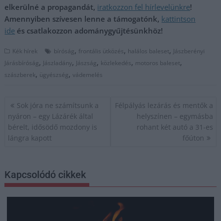
elkerülné a propagandát,
iratkozzon fel hírlevelünkre
!
Amennyiben szívesen lenne a támogatónk,
kattintson
ide
és csatlakozzon adománygyűjtésünkhöz!
,
,
,
Kék hírek
bíróság
frontális ütközés
halálos baleset
Jászberényi
,
,
,
,
,
Járásbíróság
Jászladány
Jászság
közlekedés
motoros baleset
,
,
szászberek
ügyészség
vádemelés
Bejegyzés
Sok jóra ne számítsunk a
Félpályás lezárás és mentők a
navigáció
nyáron – egy Lázárék által
helyszínen – egymásba
bérelt, idősödő mozdony is
rohant két autó a 31-es
lángra kapott
főúton
Kapcsolódó cikkek