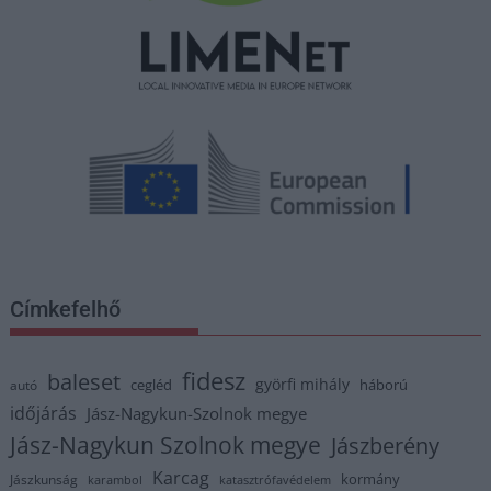
Címkefelhő
fidesz
baleset
györfi mihály
cegléd
háború
autó
időjárás
Jász-Nagykun-Szolnok megye
Jász-Nagykun Szolnok megye
Jászberény
Karcag
kormány
Jászkunság
karambol
katasztrófavédelem