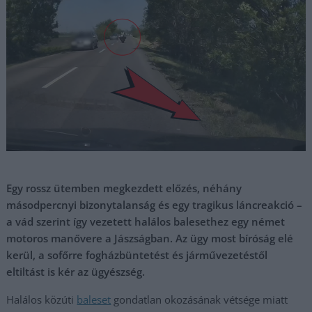
Egy rossz ütemben megkezdett előzés, néhány
másodpercnyi bizonytalanság és egy tragikus láncreakció –
a vád szerint így vezetett halálos balesethez egy német
motoros manővere a Jászságban. Az ügy most bíróság elé
kerül, a sofőrre fogházbüntetést és járművezetéstől
eltiltást is kér az ügyészség.
Halálos közúti
baleset
gondatlan okozásának vétsége miatt