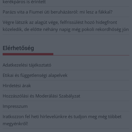
kerékpáros is érintett
Parázs vita a Fiumei úti beruházásról: mi lesz a fákkal?
Végre látszik az alagút vége, felfrissülést hozó hidegfront
közeledik, de előtte néhány napig még pokoli rekordhőség jön
Elérhetőség
Adatkezelési tájékoztató
Etikai és függetlenségi alapelvek
Hirdetési árak
Hozzászólási és Moderálási Szabályzat
Impresszum
Iratkozzon fel heti hírlevelünkre és tudjon meg még többet
megyénkről!