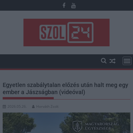
Skip
to
content
Egyetlen szabálytalan előzés után halt meg egy
ember a Jászságban (videóval)
2026.05.26.
Horváth Zsolt