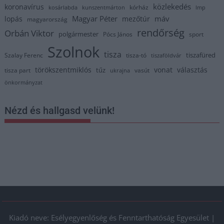
közlekedés
koronavírus
kórház
kosárlabda
kunszentmárton
lmp
Magyar Péter
máv
lopás
mezőtúr
magyarország
rendőrség
Orbán Viktor
polgármester
Pócs János
sport
Szolnok
tisza
tiszafüred
Szalay Ferenc
tisza-tó
tiszaföldvár
törökszentmiklós
vonat
választás
tűz
tisza part
vasút
ukrajna
önkormányzat
Nézd és hallgasd velünk!
Kiadó neve: Esélyegyenlőség és Fenntarthatóság Egyesület |