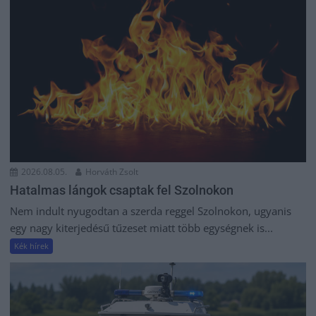
2026.08.05.
Horváth Zsolt
Hatalmas lángok csaptak fel Szolnokon
Nem indult nyugodtan a szerda reggel Szolnokon, ugyanis
egy nagy kiterjedésű tűzeset miatt több egységnek is...
Kék hírek