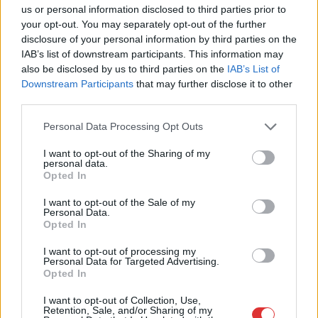
us or personal information disclosed to third parties prior to
your opt-out. You may separately opt-out of the further
disclosure of your personal information by third parties on the
IAB’s list of downstream participants. This information may
also be disclosed by us to third parties on the
IAB’s List of
Downstream Participants
that may further disclose it to other
third parties.
Please note that this website/app uses one or more Google
Personal Data Processing Opt Outs
services and may gather and store information including but
2026.08.04.
Horváth Zsolt
not limited to your visit or usage behaviour. You may click to
I want to opt-out of the Sharing of my
personal data.
Mentők és rendőrök lepték el az Ady Endre utat, egy
grant or deny consent to Google and its third-party tags to
Opted In
kerékpáros is érintett
use your data for below specified purposes in below Google
consent section.
Rendőrök és a mentők jelenlétére lettek figyelmesek kedd
I want to opt-out of the Sale of my
Personal Data.
reggel a szolnoki Ady Endre úton. A belvárosban...
Opted In
Kék hírek
I want to opt-out of processing my
Personal Data for Targeted Advertising.
Opted In
I want to opt-out of Collection, Use,
Retention, Sale, and/or Sharing of my