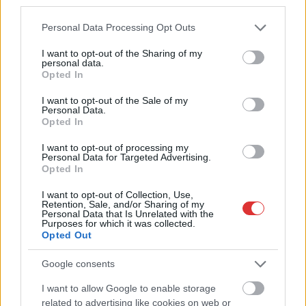
Már reggel nyár van, de délután jöhet a fordulat – erre
third parties.
készüljön, ha hétfőn útnak indul
Please note that this website/app uses one or more Google
Personal Data Processing Opt Outs
services and may gather and store information including but
Hogyan került a Kossuth téri metrómegállóba egy vaddisznó?
not limited to your visit or usage behaviour. You may click to
I want to opt-out of the Sharing of my
Odaúszott, majd a szárazföldön gyorsan megoldotta a
personal data.
grant or deny consent to Google and its third-party tags to
továbbiakat (VIDEÓVAL)
Opted In
use your data for below specified purposes in below Google
consent section.
Az utolsó pillanatban mentette meg a döntetlent a Karcag
I want to opt-out of the Sale of my
Personal Data.
A nyúl, a rolleres és a csodálkozó kislány: így mémel
Opted In
Magyarország
I want to opt-out of processing my
Personal Data for Targeted Advertising.
Baka András egy hónapja még a Tiszától független államfőről
Opted In
beszélt – most elfogadta Magyar Péterék felkérését
I want to opt-out of Collection, Use,
Drágább lett Magyarország, de vajon jobb is? – kemény kritika
Retention, Sale, and/or Sharing of my
Personal Data that Is Unrelated with the
a hazai turizmusról
Purposes for which it was collected.
Opted Out
A Tisza Párt Dr. Baka Andrást jelöli köztársasági elnöknek
Google consents
Óriási, több mint két méteres harcsát fogott a Tiszán a 13 éves
fiú (VIDEÓVAL)
I want to allow Google to enable storage
related to advertising like cookies on web or