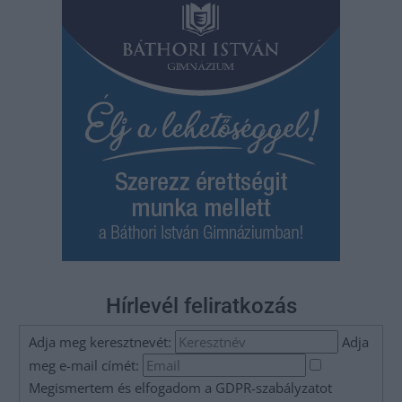
Hírlevél feliratkozás
Adja meg keresztnevét:
Adja
meg e-mail címét:
Megismertem és elfogadom a
GDPR-szabályzat
ot