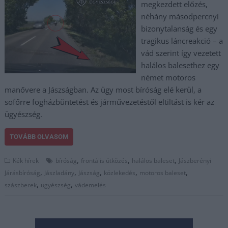
megkezdett előzés,
néhány másodpercnyi
bizonytalanság és egy
tragikus láncreakció – a
vád szerint így vezetett
halálos balesethez egy
német motoros
manővere a Jászságban. Az ügy most bíróság elé kerül, a
sofőrre fogházbüntetést és járművezetéstől eltiltást is kér az
ügyészség.
TOVÁBB OLVASOM
,
,
,
Kék hírek
bíróság
frontális ütközés
halálos baleset
Jászberényi
,
,
,
,
,
Járásbíróság
Jászladány
Jászság
közlekedés
motoros baleset
,
,
szászberek
ügyészség
vádemelés