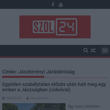
Skip
to
content
Címke:
Jászberényi Járásbíróság
Egyetlen szabálytalan előzés után halt meg egy
ember a Jászságban (videóval)
2026.05.26.
Horváth Zsolt
Egy rossz ütemben