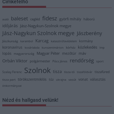
Címkefelhő
fidesz
baleset
györfi mihály
cegléd
háború
autó
időjárás
Jász-Nagykun-Szolnok megye
Jász-Nagykun Szolnok megye
Jászberény
Karcag
kormány
Jászkunság
karambol
katasztrófavédelem
közlekedés
koronavírus
kórház
kosárlabda
kunszentmárton
lmp
Magyar Péter
máv
lopás
mezőtúr
magyarország
rendőrség
Orbán Viktor
polgármester
Pócs János
sport
Szolnok
tisza
tiszafüred
Szalay Ferenc
tisza-tó
tiszaföldvár
törökszentmiklós
vonat
választás
tűz
tisza part
vasút
ukrajna
önkormányzat
Nézd és hallgasd velünk!