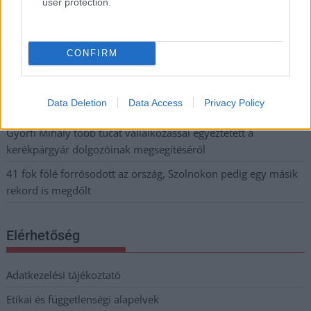
kimaradás is előfordult
user protection.
Ön szerint hogy készül a hamisítatlan szolnoki habos isler?
Országos ellenőrzés indult a hazai akkumulátoripari
CONFIRM
üzemekben
Az idei év leglassabb növekedését hozta a június a
Data Deletion
Data Access
Privacy Policy
kiskereskedelemben
Györfi Mihály több tucat vállalkozással egyeztetett a
kerékpárgyár dolgozóinak megsegítéséről
41 fok fölé forrósodott az ország, Szolnokon pedig egy másik
rekord is megdőlt
Elérhetőség
Adatkezelési tájékoztató
Etikai és függetlenségi alapelvek