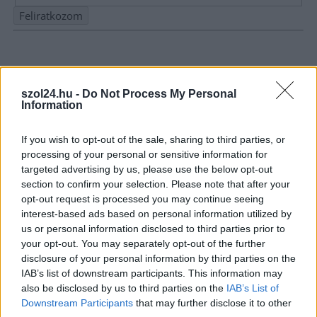
Nem szeretne lemaradni semmiről? Csak egy kattintás, és hírlevelünk a
legfrissebb információkkal és exkluzív tartalmakkal hétről hétre
postaládájába érkezik!
szol24.hu -
Do Not Process My Personal
Information
A SZOL24 legfrissebb 24 cikke
If you wish to opt-out of the sale, sharing to third parties, or
processing of your personal or sensitive information for
A magyarok közel harmadának teljesen kiürül a kasszája
targeted advertising by us, please use the below opt-out
hónap végére
section to confirm your selection. Please note that after your
opt-out request is processed you may continue seeing
Néma tisztelgéssel és szirénaszóval emlékeztek a hősi halált
interest-based ads based on personal information utilized by
halt tűzoltókra Jász-Nagykun-Szolnok megyében
us or personal information disclosed to third parties prior to
your opt-out. You may separately opt-out of the further
Hajnalban csaptak fel a lángok Kisújszálláson
disclosure of your personal information by third parties on the
IAB’s list of downstream participants. This information may
Szalagkorlátnak csapódott egy autó a 4-es főúton, Szajolnál
also be disclosed by us to third parties on the
IAB’s List of
történt a baleset
Downstream Participants
that may further disclose it to other