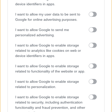
Hétfőn kezdik, csütörtökön végeznek – lezárás miatt
device identifiers in apps.
fennakadásokra és pótlóbuszos közlekedésre számítsunk az
egyik Jász-Nagykun-Szolnok megyei vasútvonalon
I want to allow my user data to be sent to
Google for online advertising purposes.
Visszaszámlálás indul: -1, 0, Sziget!
Magyarország jobban látszik közelről – heti médiaszemle a
I want to allow Google to send me
personalized advertising.
független helyi sajtóból
Már magasabb szinten is nyomoznak Szijjártó
I want to allow Google to enable storage
büntetőügyében, vesztegetés miatt 3 év letöltendőt kaphat és
related to analytics like cookies on web or
device identifiers in apps.
ez csak az egyik botrány
Problémák egész Jász-Nagykun-Szolnok megyében: egyre
I want to allow Google to enable storage
több otthoni kútból fogy ki a víz
related to functionality of the website or app.
Szolnokon egy kulcsfontosságú körforgalmat részlegesen
I want to allow Google to enable storage
lezárnak a napokban, a közlekedés az átlagost is meghaladó
related to personalization.
mértékben lebénul
I want to allow Google to enable storage
Elromlott a biztosítóberendezés a ceglédi vasútvonalon,
related to security, including authentication
alapos késések alakultak ki a menetrendhez képest,
functionality and fraud prevention, and other