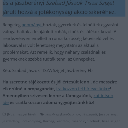
és a jászberényi
Szabad Jászok Tisza Sziget
járult hozzá a jótékonysági akció sikeréhez.
Rengeteg
adományt
hoztak, gyerekek és felnőttek egyaránt
válogathattak a felajánlott ruhák, cipők és játékok közül. A
rendezvényen emellett a roma közösség képviselőivel és
lakosaival is volt lehetőség megvitatni az aktuális
problémákat. Azt remélik, hogy néhány családnak és
gyermeknek szebbé tudták tenni az ünnepeket.
Kép: Szabad Jászok TISZA Sziget Jászberény Fb
Ha szeretne tájékozott és jól értesült lenni, de messzire
elkerülné a propagandát,
iratkozzon fel hírlevelünkre
!
Amennyiben szívesen lenne a támogatónk,
kattintson
ide
és csatlakozzon adománygyűjtésünkhöz!
,
,
,
JNSZ megyei hírek
Jász-Nagykun-Szolnok
Jászapáti
Jászberény
,
,
,
,
,
,
Jászladány
jótékonyság
Karcag
karitatív
mezőtúr
Szolnok
tisza sziget