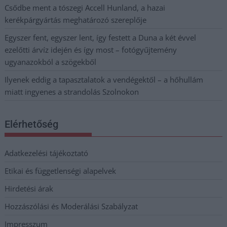
Csődbe ment a tószegi Accell Hunland, a hazai
kerékpárgyártás meghatározó szereplője
Egyszer fent, egyszer lent, így festett a Duna a két évvel
ezelőtti árvíz idején és így most – fotógyűjtemény
ugyanazokból a szögekből
Ilyenek eddig a tapasztalatok a vendégektől – a hőhullám
miatt ingyenes a strandolás Szolnokon
Elérhetőség
Adatkezelési tájékoztató
Etikai és függetlenségi alapelvek
Hirdetési árak
Hozzászólási és Moderálási Szabályzat
Impresszum