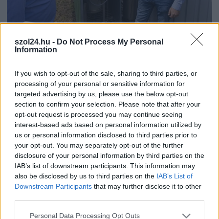
2026.08.06.
Fazekas Adrián
A Szolnok megyei gazdák nagyon nem akarták a
szol24.hu -
Do Not Process My Personal
Information
JÉGER további üzemeltetését
Ahogy korábban már írtunk róla, megyei szinten
If you wish to opt-out of the sale, sharing to third parties, or
alkalmazkodik a gazdálkodók döntéséhez az
processing of your personal or sensitive information for
Agrárminisztérium és a Nemzeti...
targeted advertising by us, please use the below opt-out
JNSZ megyei hírek
section to confirm your selection. Please note that after your
opt-out request is processed you may continue seeing
interest-based ads based on personal information utilized by
us or personal information disclosed to third parties prior to
your opt-out. You may separately opt-out of the further
disclosure of your personal information by third parties on the
IAB’s list of downstream participants. This information may
also be disclosed by us to third parties on the
IAB’s List of
Downstream Participants
that may further disclose it to other
third parties.
Please note that this website/app uses one or more Google
Personal Data Processing Opt Outs