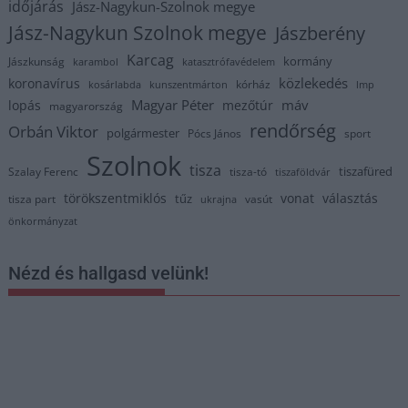
időjárás
Jász-Nagykun-Szolnok megye
Jász-Nagykun Szolnok megye
Jászberény
Karcag
kormány
Jászkunság
karambol
katasztrófavédelem
közlekedés
koronavírus
kórház
kosárlabda
kunszentmárton
lmp
Magyar Péter
máv
lopás
mezőtúr
magyarország
rendőrség
Orbán Viktor
polgármester
Pócs János
sport
Szolnok
tisza
tiszafüred
Szalay Ferenc
tisza-tó
tiszaföldvár
törökszentmiklós
vonat
választás
tűz
tisza part
vasút
ukrajna
önkormányzat
Nézd és hallgasd velünk!