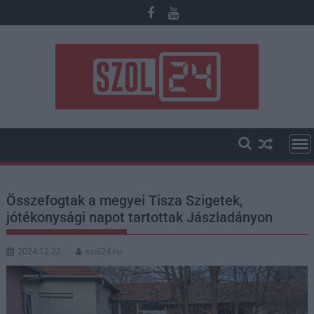
Skip
to
content
Összefogtak a megyei Tisza Szigetek,
jótékonysági napot tartottak Jászladányon
2024.12.22.
szol24.hu