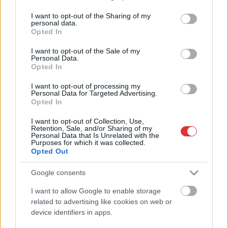
services and may gather and store information including but
not limited to your visit or usage behaviour. You may click to
I want to opt-out of the Sharing of my
personal data.
grant or deny consent to Google and its third-party tags to
Opted In
use your data for below specified purposes in below Google
2026.08.06.
Fazekas Adrián
consent section.
Csődbe ment a tószegi Accell Hunland, a hazai
I want to opt-out of the Sale of my
Personal Data.
kerékpárgyártás meghatározó szereplője
Opted In
Leállt a termelés a tószegi üzemben, miközben a holland
I want to opt-out of processing my
anyavállalat fizetési haladékot kért. Az európai
Personal Data for Targeted Advertising.
kerékpáripar...
Opted In
JNSZ megyei hírek
I want to opt-out of Collection, Use,
Retention, Sale, and/or Sharing of my
Personal Data that Is Unrelated with the
Purposes for which it was collected.
Opted Out
Google consents
I want to allow Google to enable storage
related to advertising like cookies on web or
device identifiers in apps.