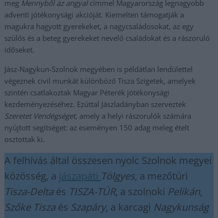
meg
Mennyből az angyal
címmel Magyarország legnagyobb
adventi jótékonysági akcióját. Kiemelten támogatják a
magukra hagyott gyerekeket, a nagycsaládosokat, az egy
szülős és a beteg gyerekeket nevelő családokat és a rászoruló
időseket.
Jász-Nagykun-Szolnok megyében is példátlan lendülettel
végeznek civil munkát különböző Tisza Szigetek, amelyek
szintén csatlakoztak Magyar Péterék jótékonysági
kezdeményezéséhez. Ezúttal Jászladányban szerveztek
Szeretet Vendégséget
, amely a helyi rászorulók számára
nyújtott segítséget: az eseményen 150 adag meleg ételt
osztottak ki.
A felhívás által összesen nyolc Szolnok megyei
közösség, a
jászapáti
Tölgyes
, a mezőtúri
Tisza-Delta
és
TISZA-TÚR
, a szolnoki
Pelikán
,
Szőke Tisza
és
Szapáry
, a karcagi
Nagykunság