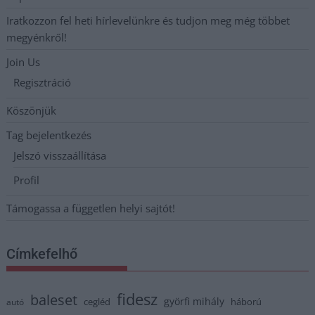
Iratkozzon fel heti hírlevelünkre és tudjon meg még többet
megyénkről!
Join Us
Regisztráció
Köszönjük
Tag bejelentkezés
Jelszó visszaállítása
Profil
Támogassa a független helyi sajtót!
Címkefelhő
fidesz
baleset
györfi mihály
cegléd
háború
autó