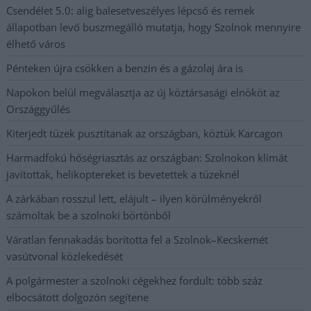
Csendélet 5.0: alig balesetveszélyes lépcső és remek
állapotban levő buszmegálló mutatja, hogy Szolnok mennyire
élhető város
Pénteken újra csökken a benzin és a gázolaj ára is
Napokon belül megválasztja az új köztársasági elnököt az
Országgyűlés
Kiterjedt tüzek pusztítanak az országban, köztük Karcagon
Harmadfokú hőségriasztás az országban: Szolnokon klímát
javítottak, helikoptereket is bevetettek a tüzeknél
A zárkában rosszul lett, elájult – ilyen körülményekről
számoltak be a szolnoki börtönből
Váratlan fennakadás borította fel a Szolnok–Kecskemét
vasútvonal közlekedését
A polgármester a szolnoki cégekhez fordult: több száz
elbocsátott dolgozón segítene