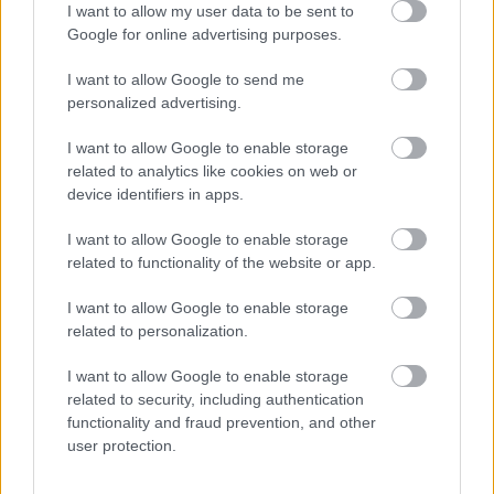
I want to allow my user data to be sent to
Google for online advertising purposes.
I want to allow Google to send me
personalized advertising.
I want to allow Google to enable storage
related to analytics like cookies on web or
Hírlevél feliratkozás
device identifiers in apps.
Adja meg keresztnevét:
Adja
I want to allow Google to enable storage
related to functionality of the website or app.
meg e-mail címét:
Megismertem és elfogadom a
GDPR-szabályzat
ot
I want to allow Google to enable storage
related to personalization.
I want to allow Google to enable storage
Nem szeretne lemaradni semmiről? Csak egy kattintás, és hírlevelünk a
related to security, including authentication
legfrissebb információkkal és exkluzív tartalmakkal hétről hétre
functionality and fraud prevention, and other
postaládájába érkezik!
user protection.