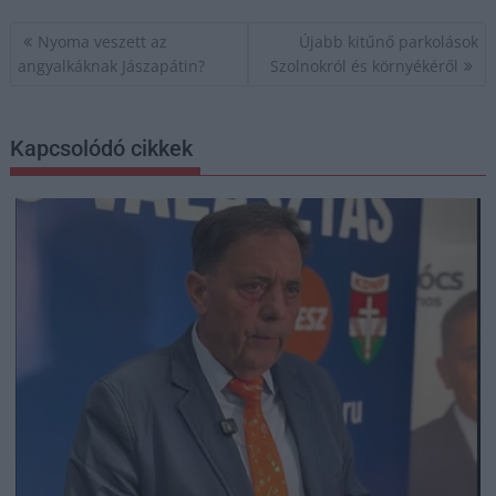
Bejegyzés
Nyoma veszett az
Újabb kitűnő parkolások
navigáció
angyalkáknak Jászapátin?
Szolnokról és környékéről
Kapcsolódó cikkek