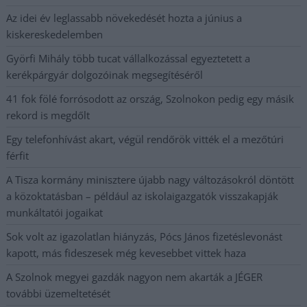
Az idei év leglassabb növekedését hozta a június a
kiskereskedelemben
Györfi Mihály több tucat vállalkozással egyeztetett a
kerékpárgyár dolgozóinak megsegítéséről
41 fok fölé forrósodott az ország, Szolnokon pedig egy másik
rekord is megdőlt
Egy telefonhívást akart, végül rendőrök vitték el a mezőtúri
férfit
A Tisza kormány minisztere újabb nagy változásokról döntött
a közoktatásban – például az iskolaigazgatók visszakapják
munkáltatói jogaikat
Sok volt az igazolatlan hiányzás, Pócs János fizetéslevonást
kapott, más fideszesek még kevesebbet vittek haza
A Szolnok megyei gazdák nagyon nem akarták a JÉGER
további üzemeltetését