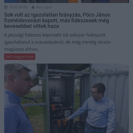
2026.08.06.
Kiss Lajos
Sok volt az igazolatlan hiányzás, Pócs János
fizetéslevonást kapott, más fideszesek még
kevesebbet vittek haza
A jászsági fideszes képviselő túl sokszor hiányzott
igazolatlanul a szavazásokról, de még mindig olcsón
megúszta ahhoz...
JNSZ megyei hírek