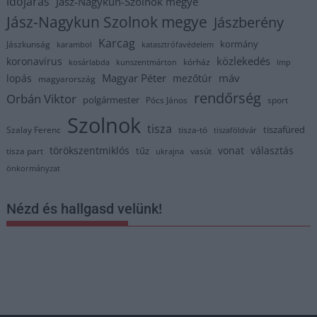
időjárás
Jász-Nagykun-Szolnok megye
Jász-Nagykun Szolnok megye
Jászberény
Karcag
kormány
Jászkunság
karambol
katasztrófavédelem
közlekedés
koronavírus
kórház
kosárlabda
kunszentmárton
lmp
Magyar Péter
máv
lopás
mezőtúr
magyarország
rendőrség
Orbán Viktor
polgármester
Pócs János
sport
Szolnok
tisza
tiszafüred
Szalay Ferenc
tisza-tó
tiszaföldvár
törökszentmiklós
vonat
választás
tűz
tisza part
vasút
ukrajna
önkormányzat
Nézd és hallgasd velünk!