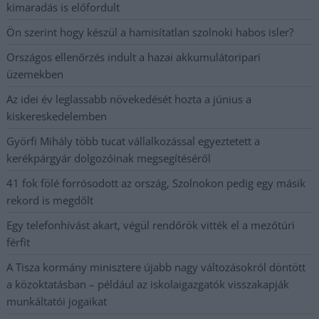
kimaradás is előfordult
Ön szerint hogy készül a hamisítatlan szolnoki habos isler?
Országos ellenőrzés indult a hazai akkumulátoripari
üzemekben
Az idei év leglassabb növekedését hozta a június a
kiskereskedelemben
Györfi Mihály több tucat vállalkozással egyeztetett a
kerékpárgyár dolgozóinak megsegítéséről
41 fok fölé forrósodott az ország, Szolnokon pedig egy másik
rekord is megdőlt
Egy telefonhívást akart, végül rendőrök vitték el a mezőtúri
férfit
A Tisza kormány minisztere újabb nagy változásokról döntött
a közoktatásban – például az iskolaigazgatók visszakapják
munkáltatói jogaikat