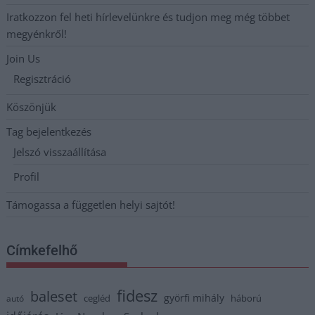
Iratkozzon fel heti hírlevelünkre és tudjon meg még többet
megyénkről!
Join Us
Regisztráció
Köszönjük
Tag bejelentkezés
Jelszó visszaállítása
Profil
Támogassa a független helyi sajtót!
Címkefelhő
fidesz
baleset
györfi mihály
cegléd
háború
autó