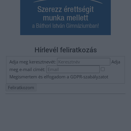
Hírlevél feliratkozás
Adja meg keresztnevét:
Adja
meg e-mail címét:
Megismertem és elfogadom a
GDPR-szabályzat
ot
Nem szeretne lemaradni semmiről? Csak egy kattintás, és hírlevelünk a
legfrissebb információkkal és exkluzív tartalmakkal hétről hétre
postaládájába érkezik!