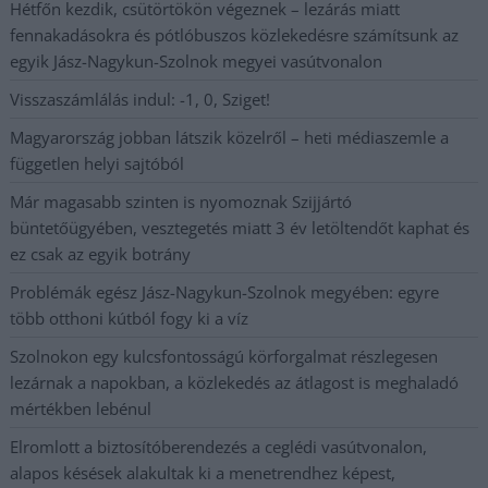
Hétfőn kezdik, csütörtökön végeznek – lezárás miatt
fennakadásokra és pótlóbuszos közlekedésre számítsunk az
egyik Jász-Nagykun-Szolnok megyei vasútvonalon
Visszaszámlálás indul: -1, 0, Sziget!
Magyarország jobban látszik közelről – heti médiaszemle a
független helyi sajtóból
Már magasabb szinten is nyomoznak Szijjártó
büntetőügyében, vesztegetés miatt 3 év letöltendőt kaphat és
ez csak az egyik botrány
Problémák egész Jász-Nagykun-Szolnok megyében: egyre
több otthoni kútból fogy ki a víz
Szolnokon egy kulcsfontosságú körforgalmat részlegesen
lezárnak a napokban, a közlekedés az átlagost is meghaladó
mértékben lebénul
Elromlott a biztosítóberendezés a ceglédi vasútvonalon,
alapos késések alakultak ki a menetrendhez képest,