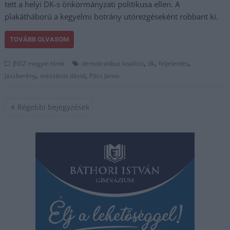
tett a helyi DK-s önkormányzati politikusa ellen. A
plakátháború a kegyelmi botrány utórezgéseként robbant ki.
TOVÁBB OLVASOM
,
,
,
JNSZ megyei hírek
demokratikus koalíció
dk
feljelentés
,
,
Jászberény
mészáros dávid
Pócs János
Bejegyzés
Régebbi bejegyzések
navigáció