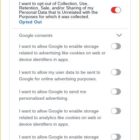
I want to opt-out of Collection, Use,
vita
Retention, Sale, and/or Sharing of my
Personal Data that Is Unrelated with the
Purposes for which it was collected.
Opted Out
A szolnoki választókerületben is indít jelöltet a
DK, íme a jelölt
Google consents
2025.02.06.
Farkas András
I want to allow Google to enable storage
Ahogy január végén
related to advertising like cookies on web or
megírtuk, a
device identifiers in apps.
Demokratikus Koalíció
I want to allow my user data to be sent to
láthatóan nem adja fel,
Google for online advertising purposes.
a Tisza Párt
berobbanása ellenére
I want to allow Google to send me
is úgy gondolja, hogy
personalized advertising.
jelölteket állít a 2026-
os országgyűlési választásokra. Gyurcsány Ferenc pártja a
I want to allow Google to enable storage
related to analytics like cookies on web or
törökszentmiklósi választókerületben már bemutatta a
device identifiers in apps.
jelöltjét, most pedig az is kiderült, hogy a megyei közgyűlés
egyik tagját, Mészáros Dávidot indítják Kállai Mária fideszes
I want to allow Google to enable storage