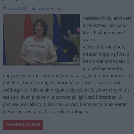
2026.03.20.
Fazekas Adrián
Váratlan fordulatot vett
a választási kampány
Bács-Kiskun megye 1.
számú
választókerületében,
miután Kopping Rita, a
Demokratikus Koalíció
jelöltje bejelentette,
hogy mégsem méretteti meg magát az egyéni mandátumért. A
politikus döntése mögött elmondása szerint a szavazatok
szétforgácsolódásának megakadályozása áll, a kormányváltás
esélyeit kívánja növelni a szorosnak ígérkező körzetben. A
párt egyből válaszolt, kizárták, ahogy kommentálta az esetet
Mészáros Dávid, a DK szolnoki indulója is.
TOVÁBB OLVASOM