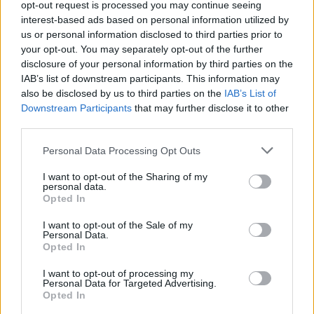
opt-out request is processed you may continue seeing
megyének
interest-based ads based on personal information utilized by
us or personal information disclosed to third parties prior to
2025.05.06.
Fazekas Adrián
your opt-out. You may separately opt-out of the further
A Fidesz-KDNP
disclosure of your personal information by third parties on the
vármegyei listás
IAB’s list of downstream participants. This information may
also be disclosed by us to third parties on the
IAB’s List of
jelöltjei közül a 18.,
Downstream Participants
that may further disclose it to other
azaz nem a befutó
third parties.
helyen szerepelt a
tavaly júniusi
Please note that this website/app uses one or more Google
Personal Data Processing Opt Outs
választások alkalmával
services and may gather and store information including but
not limited to your visit or usage behaviour. You may click to
I want to opt-out of the Sharing of my
az a Dr. Fazekas Gábor
personal data.
grant or deny consent to Google and its third-party tags to
Gyula, akit a kormánypárti többség az ellenzék kritikái mellett
Opted In
use your data for below specified purposes in below Google
a Jász-Nagykun-Szolnok Vármegyei Közgyűlés új elnökének
consent section.
I want to opt-out of the Sale of my
választott a Redemptio 280. évfordulója idején.
Personal Data.
Opted In
TOVÁBB OLVASOM
I want to opt-out of processing my
Personal Data for Targeted Advertising.
,
,
,
,
JNSZ megyei hírek
dr. fazekas gábor gyula
ellenzék
elnök
fidesz
Opted In
,
,
,
,
,
hubai imre
Jász-Nagykun-Szolnok
közgyűlés
mészáros dávid
választás