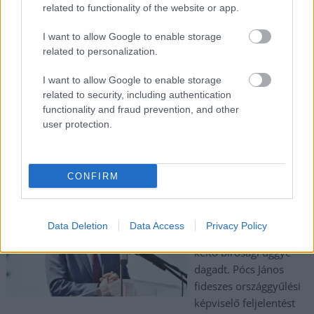
országgyűlési képviselő ellen.
related to functionality of the website or app.
TOVÁBB OLVASOM
I want to allow Google to enable storage
related to personalization.
,
,
,
,
,
Szolnok
2026
demokratikus koalíció
dk
jelölt
mészáros dávid
I want to allow Google to enable storage
,
országgyűlés
párt
related to security, including authentication
functionality and fraud prevention, and other
Politikai csörte Jászberényben: Bíróság elé
user protection.
kerül a pedofilbotrány utórezgése
2024.10.31.
Palinkas Janos
CONFIRM
A Fidesz jászberényi
irodájának ablakára
kiragasztott matrica
Data Deletion
Data Access
Privacy Policy
országos visszhangot
keltő bírósági üggyé
dagadt. Pócs János
fideszes országgyűlési
képviselő feljelentést