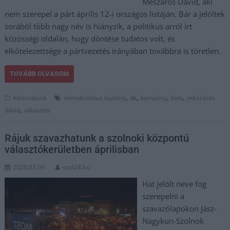
Mészáros Dávid, aki
nem szerepel a párt április 12-i országos listáján. Bár a jelöltek
sorából több nagy név is hiányzik, a politikus arról írt
közösségi oldalán, hogy döntése tudatos volt, és
elkötelezettsége a pártvezetés irányában továbbra is töretlen.
TOVÁBB OLVASOM
,
,
,
,
Választások
demokratikus koalíció
dk
kampány
lista
mészáros
,
dávid
választás
Rájuk szavazhatunk a szolnoki központú
választókerületben áprilisban
2026.03.09.
szol24.hu
Hat jelölt neve fog
szerepelni a
szavazólapokon Jász-
Nagykun-Szolnok