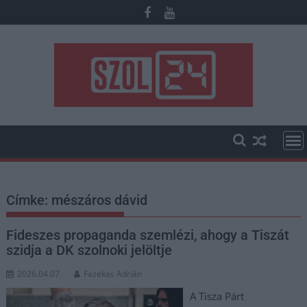
Skip
to
content
Címke:
mészáros dávid
Fideszes propaganda szemlézi, ahogy a Tiszát
szidja a DK szolnoki jelöltje
2026.04.07.
Fazekas Adrián
A Tisza Párt