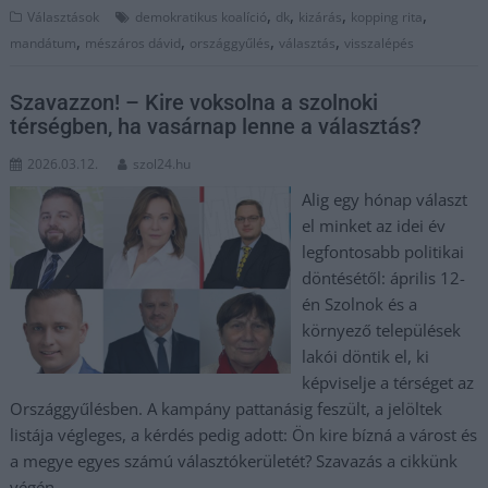
,
,
,
,
Választások
demokratikus koalíció
dk
kizárás
kopping rita
,
,
,
,
mandátum
mészáros dávid
országgyűlés
választás
visszalépés
Szavazzon! – Kire voksolna a szolnoki
térségben, ha vasárnap lenne a választás?
2026.03.12.
szol24.hu
Alig egy hónap választ
el minket az idei év
legfontosabb politikai
döntésétől: április 12-
én Szolnok és a
környező települések
lakói döntik el, ki
képviselje a térséget az
Országgyűlésben. A kampány pattanásig feszült, a jelöltek
listája végleges, a kérdés pedig adott: Ön kire bízná a várost és
a megye egyes számú választókerületét? Szavazás a cikkünk
végén.