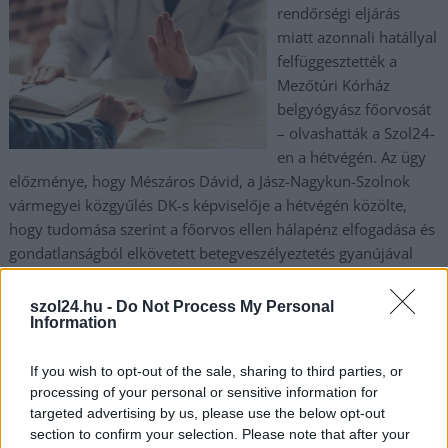
rendőrségi eljárás
miatt azonnali hatállyal
felfüggesztették a
Mezőtúri Kórház
belgyógyász főorvosát
– olvashatták a Szol24-
en a hétvégén. Az ügy
előzménye, hogy Mészáros Dávid, a Jász-Nagykun-Szolnok
vármegyei közgyűlés DK-s képviselője a hétvégén közölte,
hogy tudomása szerint a főorvos ellen hálapénz elfogadása és
gondatlanságból elkövetett betegveszélyeztetés gyanújával
indult nyomozás.
szol24.hu -
Do Not Process My Personal
TOVÁBB OLVASOM
Information
,
,
,
,
JNSZ megyei hírek
belgyógyász
dk
felfüggesztés
főorvos
If you wish to opt-out of the sale, sharing to third parties, or
,
,
,
hálapénz
processing of your personal or sensitive information for
kórház
mészáros dávid
mezőtúr
targeted advertising by us, please use the below opt-out
section to confirm your selection. Please note that after your
Alig ismert új közgyűlési elnöke lett Szolnok