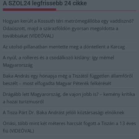
A SZOL24 legfrissebb 24 cikke
Hogyan került a Kossuth téri metrómegállóba egy vaddisznó?
Odaúszott, majd a szárazföldön gyorsan megoldotta a
továbbiakat (VIDEÓVAL)
Az utolsó pillanatban mentette meg a döntetlent a Karcag
A nyúl, a rolleres és a csodálkozó kislány: így mémel
Magyarország
Baka András egy hónapja még a Tiszától független államfőről
beszélt – most elfogadta Magyar Péterék felkérését
Drágább lett Magyarország, de vajon jobb is? – kemény kritika
a hazai turizmusról
A Tisza Párt Dr. Baka Andrást jelöli köztársasági elnöknek
Óriási, több mint két méteres harcsát fogott a Tiszán a 13 éves
fiú (VIDEÓVAL)