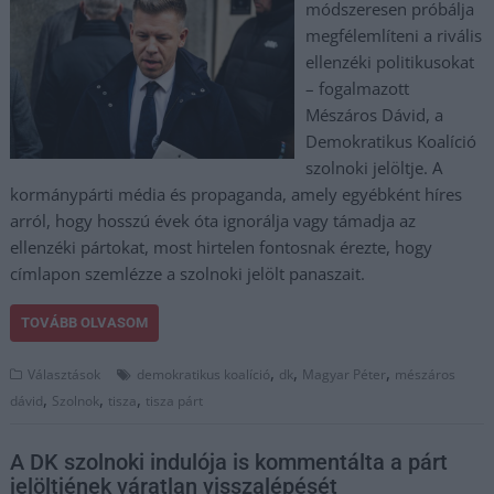
módszeresen próbálja
megfélemlíteni a rivális
ellenzéki politikusokat
– fogalmazott
Mészáros Dávid, a
Demokratikus Koalíció
szolnoki jelöltje. A
kormánypárti média és propaganda, amely egyébként híres
arról, hogy hosszú évek óta ignorálja vagy támadja az
ellenzéki pártokat, most hirtelen fontosnak érezte, hogy
címlapon szemlézze a szolnoki jelölt panaszait.
TOVÁBB OLVASOM
,
,
,
Választások
demokratikus koalíció
dk
Magyar Péter
mészáros
,
,
,
dávid
Szolnok
tisza
tisza párt
A DK szolnoki indulója is kommentálta a párt
jelöltjének váratlan visszalépését