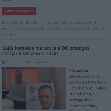
TOVÁBB OLVASOM
,
,
,
Választások
balogh imre attiláné
berkó attila
kapás roland
,
,
,
,
,
,
mészáros dávid
országgyűlés
rost andrea
szavazás
Szolnok
választás
vizán péter
Saját kérésére maradt le a DK országos
listájáról Mészáros Dávid
2026.03.10.
Fazekas Adrián
A listaállítás
tekintetében önként
húzódott a háttérbe a
Demokratikus Koalíció
Szolnok megyei
országgyűlési
képviselőjelöltje,