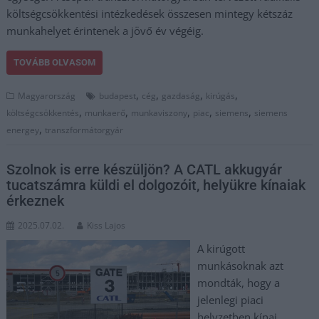
költségcsökkentési intézkedések összesen mintegy kétszáz
munkahelyet érintenek a jövő év végéig.
TOVÁBB OLVASOM
,
,
,
,
Magyarország
budapest
cég
gazdaság
kirúgás
,
,
,
,
,
költségcsökkentés
munkaerő
munkaviszony
piac
siemens
siemens
,
energey
transzformátorgyár
Szolnok is erre készüljön? A CATL akkugyár
tucatszámra küldi el dolgozóit, helyükre kínaiak
érkeznek
2025.07.02.
Kiss Lajos
A kirúgott
munkásoknak azt
mondták, hogy a
jelenlegi piaci
helyzetben kínai