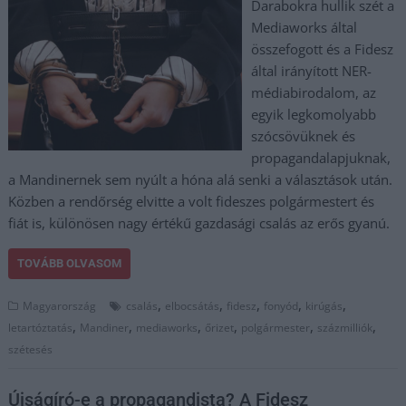
Darabokra hullik szét a
Mediaworks által
összefogott és a Fidesz
által irányított NER-
médiabirodalom, az
egyik legkomolyabb
szócsövüknek és
propagandalapjuknak,
a Mandinernek sem nyúlt a hóna alá senki a választások után.
Közben a rendőrség elvitte a volt fideszes polgármestert és
fiát is, különösen nagy értékű gazdasági csalás az erős gyanú.
TOVÁBB OLVASOM
,
,
,
,
,
Magyarország
csalás
elbocsátás
fidesz
fonyód
kirúgás
,
,
,
,
,
,
letartóztatás
Mandiner
mediaworks
őrizet
polgármester
százmilliók
szétesés
Újságíró-e a propagandista? A Fidesz