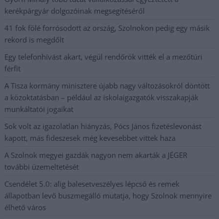
kerékpárgyár dolgozóinak megsegítéséről
41 fok fölé forrósodott az ország, Szolnokon pedig egy másik
rekord is megdőlt
Egy telefonhívást akart, végül rendőrök vitték el a mezőtúri
férfit
A Tisza kormány minisztere újabb nagy változásokról döntött
a közoktatásban – például az iskolaigazgatók visszakapják
munkáltatói jogaikat
Sok volt az igazolatlan hiányzás, Pócs János fizetéslevonást
kapott, más fideszesek még kevesebbet vittek haza
A Szolnok megyei gazdák nagyon nem akarták a JÉGER
további üzemeltetését
Csendélet 5.0: alig balesetveszélyes lépcső és remek
állapotban levő buszmegálló mutatja, hogy Szolnok mennyire
élhető város