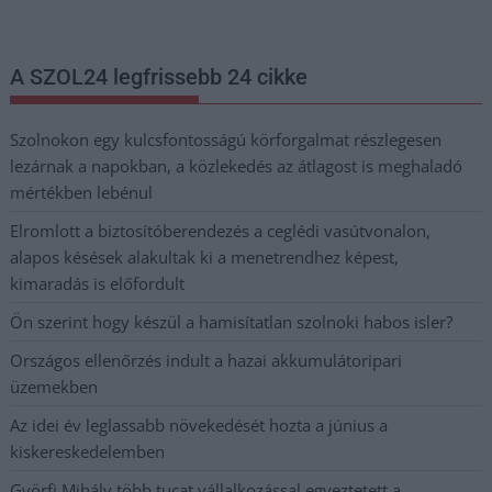
postaládájába érkezik!
A SZOL24 legfrissebb 24 cikke
Szolnokon egy kulcsfontosságú körforgalmat részlegesen
lezárnak a napokban, a közlekedés az átlagost is meghaladó
mértékben lebénul
Elromlott a biztosítóberendezés a ceglédi vasútvonalon,
alapos késések alakultak ki a menetrendhez képest,
kimaradás is előfordult
Ön szerint hogy készül a hamisítatlan szolnoki habos isler?
Országos ellenőrzés indult a hazai akkumulátoripari
üzemekben
Az idei év leglassabb növekedését hozta a június a
kiskereskedelemben
Györfi Mihály több tucat vállalkozással egyeztetett a