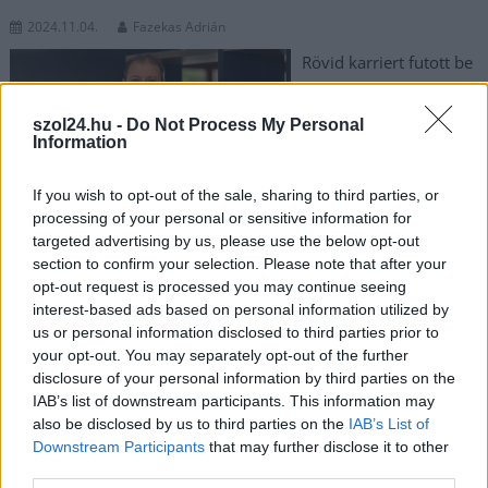
2024.11.04.
Fazekas Adrián
Rövid karriert futott be
a Szuverenitásvédelmi
Hivatal égisze alatt Dr.
szol24.hu -
Do Not Process My Personal
Somkuti Bálint
Information
biztonságpolitikai
szakértő, hadtörténész,
If you wish to opt-out of the sale, sharing to third parties, or
aki ma reggel, a
processing of your personal or sensitive information for
targeted advertising by us, please use the below opt-out
nemzeti
section to confirm your selection. Please note that after your
gyásznapunkon, november 4-én fogalmazott úgy a közösségi
opt-out request is processed you may continue seeing
oldalán egy bejegyzésben, hogy „Aki a túlerőt nem tiszteli, az
interest-based ads based on personal information utilized by
nem hős, hanem bolond!”. Somkuti magyarázkodott, de késő,
us or personal information disclosed to third parties prior to
kitették a Lánczi Tamás vezette közpénzégetőből.
your opt-out. You may separately opt-out of the further
disclosure of your personal information by third parties on the
TOVÁBB OLVASOM
IAB’s list of downstream participants. This information may
also be disclosed by us to third parties on the
IAB’s List of
,
,
,
,
,
Downstream Participants
that may further disclose it to other
Magyarország
1956
facebook
fidesz
kirúgás
november 4.
third parties.
,
,
somkuti bálint
szuverenitásvédelmi hivatal
szuverenitásvédelmi