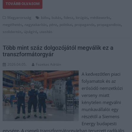
TOVÁBB OLVASOM
,
,
,
,
,
Magyarország
bábu
bukás
fidesz
kirúgás
médiaworks
,
,
,
,
,
,
megélhetés
nagytakarítás
pénz
politikai
propaganda
propagandista
,
,
szolidaritás
újságíró
utasítás
Több mint száz dolgozójától megválik ez a
transzformátorgyár
2026.04.05.
Fazekas Adrián
A kedvezőtlen piaci
folyamatok és az
erősödő nemzetközi
verseny miatt
kénytelen megválni
munkavállalói egy
részétől a Siemens
Energy budapesti
egysége. A csepeli transzformátorgyárban tervezett radikális