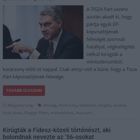
A TISZA Párt vezére
azután akadt ki, hogy
pártja egyik EP-
képviselőjének
feleségét azonnali
hatállyal, végkielégítés
nélkül kirúgták a
minisztériumból,
karácsony előtt öt nappal. Csak annyi volt a bűne, hogy a Tisza
Párt képviselőjének felesége.
TOVÁBB OLVASOM
,
,
,
,
,
Magyarország
feleség
Karácsony
képviselő
kirúgás
közélet
,
,
,
lázár jános
Magyar Péter
minisztérium
tisza part
Kirúgták a Fidesz-közeli történészt, aki
bolondnak nevezte az ’56-osokat