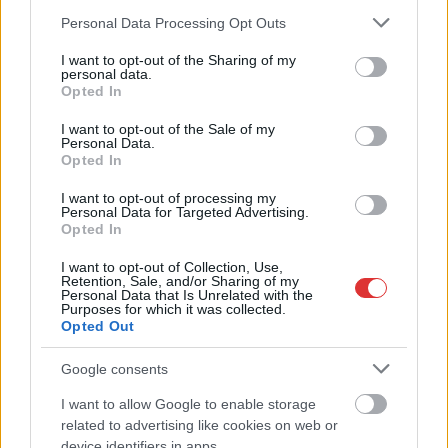
kutatóintézet
Please note that this website/app uses one or more Google
Personal Data Processing Opt Outs
services and may gather and store information including but
not limited to your visit or usage behaviour. You may click to
I want to opt-out of the Sharing of my
Furcsa: a HungaroMet rendszere éppen a
personal data.
grant or deny consent to Google and its third-party tags to
tűzijáték napján nem működött órákon át, a
Opted In
use your data for below specified purposes in below Google
vihar pedig megérkezett
consent section.
I want to opt-out of the Sale of my
Personal Data.
2024.08.21.
Kiss Lajos
Opted In
A tavalyelőtti
I want to opt-out of processing my
eseménysorozat
Personal Data for Targeted Advertising.
mindenkiben élénk
Opted In
emlékként maradt
I want to opt-out of Collection, Use,
meg, amikor is az
Retention, Sale, and/or Sharing of my
Personal Data that Is Unrelated with the
Országos
Purposes for which it was collected.
Meteorológiai
Opted Out
Szolgálatot
gyakorlatilag lefejezték amiatt, mert nagy eséllyel vihart jósolt
Google consents
az augusztus 20-i tűzijáték idejére, az azonban elkerülte a
I want to allow Google to enable storage
fővárost. Most egy különleges véletlenként éppen huszadikán
related to advertising like cookies on web or
történt súlyos informatikai leállás az utódoknál. Vihar pedig
device identifiers in apps.