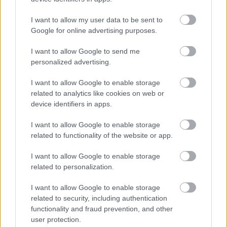
jött és le is csapott a várakozó tömegre.
I want to allow my user data to be sent to
Google for online advertising purposes.
TOVÁBB OLVASOM
I want to allow Google to send me
,
,
,
,
Magyarország
2022
augusztus 20
előrejelzés
hungaromet
personalized advertising.
,
,
,
,
kirúgás
meghibásodás
rendszer
tűzijáték
vihar
I want to allow Google to enable storage
related to analytics like cookies on web or
A kisfiút durván felrúgó karateedző sok évvel
device identifiers in apps.
ezelőtt megerőszakolhatta korábbi tanítványát
– videó
I want to allow Google to enable storage
2024.07.20.
Kiss Lajos
related to functionality of the website or app.
Az akkor fiatal lány,
I want to allow Google to enable storage
azóta felnőtt, az aktus
related to personalization.
után az elmúlt héten a
hírek középpontjába
I want to allow Google to enable storage
related to security, including authentication
került karateedző
functionality and fraud prevention, and other
megfenyegette, hogy
user protection.
megöli, ha beszélni