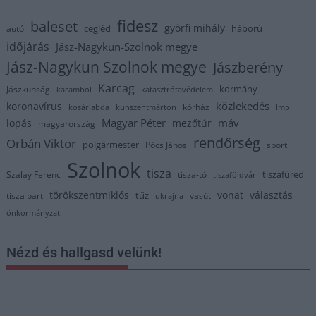
fidesz
baleset
györfi mihály
cegléd
háború
autó
időjárás
Jász-Nagykun-Szolnok megye
Jász-Nagykun Szolnok megye
Jászberény
Karcag
kormány
Jászkunság
karambol
katasztrófavédelem
közlekedés
koronavírus
kórház
kosárlabda
kunszentmárton
lmp
Magyar Péter
máv
lopás
mezőtúr
magyarország
rendőrség
Orbán Viktor
polgármester
Pócs János
sport
Szolnok
tisza
tiszafüred
Szalay Ferenc
tisza-tó
tiszaföldvár
törökszentmiklós
vonat
választás
tűz
tisza part
vasút
ukrajna
önkormányzat
Nézd és hallgasd velünk!