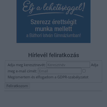
Hírlevél feliratkozás
Adja meg keresztnevét:
Adja
meg e-mail címét:
Megismertem és elfogadom a
GDPR-szabályzat
ot
Nem szeretne lemaradni semmiről? Csak egy kattintás, és hírlevelünk a
legfrissebb információkkal és exkluzív tartalmakkal hétről hétre