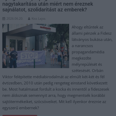
nagytakarítása után miért nem éreznek
sajnálatot, szolidaritást az emberek?
2026.06.20.
Kiss Lajos
Ahogy eltűntek az
állami pénzek a Fidesz
látványos bukása után,
a narancsos
propagandamédia
megkezdte
mélyrepülését és
szétesését. Orbán
Viktor felépítette médiabirodalmát az elmúlt két-két és fél
évtizedben, 2010 után pedig rengeteg einstand következett
be. Most hatalmasat fordult a kocka és innentől a fideszesek
nem áldoznak semennyit arra, hogy megmentsék korábbi
sajtótermékeiket, szócsöveiket. Mit kell ilyenkor éreznie az
egyszerű embernek?