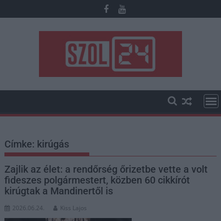
Skip
to
content
Címke:
kirúgás
Zajlik az élet: a rendőrség őrizetbe vette a volt
fideszes polgármestert, közben 60 cikkírót
kirúgtak a Mandinertől is
2026.06.24.
Kiss Lajos