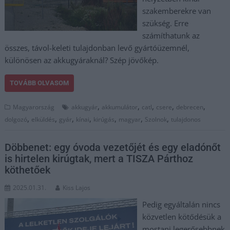
szakemberekre van
szükség. Erre
számíthatunk az
összes, távol-keleti tulajdonban levő gyártóüzemnél,
különösen az akkugyáraknál? Szép jövőkép.
TOVÁBB OLVASOM
,
,
,
,
,
Magyarország
akkugyár
akkumulátor
catl
csere
debrecen
,
,
,
,
,
,
,
dolgozó
elküldés
gyár
kínai
kirúgás
magyar
Szolnok
tulajdonos
Döbbenet: egy óvoda vezetőjét és egy eladónőt
is hirtelen kirúgtak, mert a TISZA Párthoz
köthetőek
2025.01.31.
Kiss Lajos
Pedig egyáltalán nincs
közvetlen kötődésük a
mostani legerősebbnek