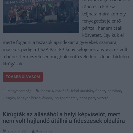
tűnő és a Fidesz
teljhatalmára komoly
fenyegetést jelentő
párttal, hanem csak
közvetett. Egyikük el
merte fogadni a tiszások ajándékait a gyerekek számára,
másikuk pedig a TISZA Párt EP-képviselőjének anyósa, ez volt
a bűne. Természetesen meghökkentő véletlen is lehet hirtelen
kirúgásuk.
TOVÁBB OLVASOM
,
,
,
,
,
Magyarország
bosszú
eladónő
felső utasítás
fidesz
hatalom
,
,
,
,
,
kirúgás
Magyar Péter
óvoda
polgármester
tisza part
vezető
Kirúgták az állásából a helyi képviselőt, mert
nem volt hajlandó átállni a fideszesek oldalára
2025.01.22.
Kiss Lajos