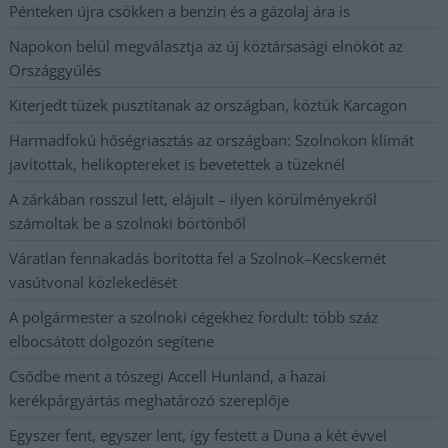
Pénteken újra csökken a benzin és a gázolaj ára is
Napokon belül megválasztja az új köztársasági elnököt az
Országgyűlés
Kiterjedt tüzek pusztítanak az országban, köztük Karcagon
Harmadfokú hőségriasztás az országban: Szolnokon klímát
javítottak, helikoptereket is bevetettek a tüzeknél
A zárkában rosszul lett, elájult – ilyen körülményekről
számoltak be a szolnoki börtönből
Váratlan fennakadás borította fel a Szolnok–Kecskemét
vasútvonal közlekedését
A polgármester a szolnoki cégekhez fordult: több száz
elbocsátott dolgozón segítene
Csődbe ment a tószegi Accell Hunland, a hazai
kerékpárgyártás meghatározó szereplője
Egyszer fent, egyszer lent, így festett a Duna a két évvel