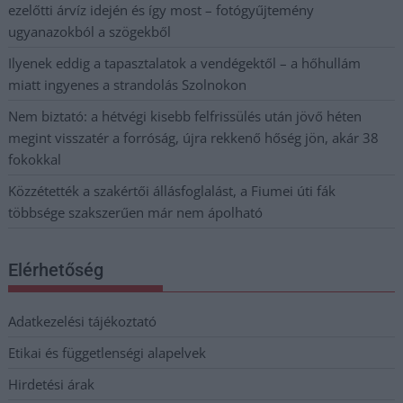
ezelőtti árvíz idején és így most – fotógyűjtemény
ugyanazokból a szögekből
Ilyenek eddig a tapasztalatok a vendégektől – a hőhullám
miatt ingyenes a strandolás Szolnokon
Nem biztató: a hétvégi kisebb felfrissülés után jövő héten
megint visszatér a forróság, újra rekkenő hőség jön, akár 38
fokokkal
Közzétették a szakértői állásfoglalást, a Fiumei úti fák
többsége szakszerűen már nem ápolható
Elérhetőség
Adatkezelési tájékoztató
Etikai és függetlenségi alapelvek
Hirdetési árak