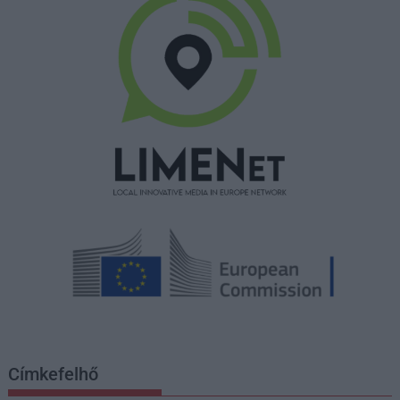
Címkefelhő