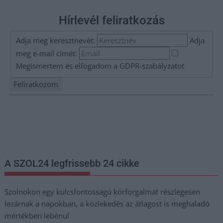
Hírlevél feliratkozás
Adja meg keresztnevét:
Adja
meg e-mail címét:
Megismertem és elfogadom a
GDPR-szabályzat
ot
Nem szeretne lemaradni semmiről? Csak egy kattintás, és hírlevelünk a
legfrissebb információkkal és exkluzív tartalmakkal hétről hétre
postaládájába érkezik!
A SZOL24 legfrissebb 24 cikke
Szolnokon egy kulcsfontosságú körforgalmat részlegesen
lezárnak a napokban, a közlekedés az átlagost is meghaladó
mértékben lebénul