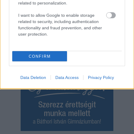
related to personalization.
,
,
,
,
megye
Jászkunság
lopás
televízió
tulajdonos
I want to allow Google to enable storage
Bejegyzés
related to security, including authentication
Régebbi bejegyzések
navigáció
functionality and fraud prevention, and other
user protection.
CONFIRM
Data Deletion
Data Access
Privacy Policy