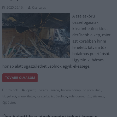
2025.05.16.
Kiss Lajos
A széleskörű
összefogásnak
köszönhetően kicsit
derűsebb a kép, mint
azt korábban hinni
lehetett, látva a tűz
hatalmas pusztítását.
Úgy tűnik, három
hónap alatt újjászülethet Szolnok egyik ékessége.
TOVÁBB OLVASOM
,
,
,
,
Szolnok
épület
Evezős Csárda
három hónap
helyreállítási
,
,
,
,
,
,
,
kigyulladt
munkálatok
összefogás
Szolnok
tulajdonos
tűz
tűzvész
újjáépítés
Úgy bukott le a jászkunsági tolvaj, hogy a