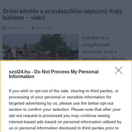
Óriási bővítés a szandaszőlősi népszerű Ruby
büfében – videó
2024.04.06.
Kiss Lajos
A kínálat és a
szolgáltatások
bővülésén kívül a
legfontosabb változás,
hogy innentől zárt
szol24.hu -
Do Not Process My Personal
épületbe került a büfé,
Information
tehát kevésbé jó idő
esetén választhatjuk a
If you wish to opt-out of the sale, sharing to third parties, or
„beülős” változatot is.
processing of your personal or sensitive information for
targeted advertising by us, please use the below opt-out
TOVÁBB OLVASOM
section to confirm your selection. Please note that after your
opt-out request is processed you may continue seeing
,
,
,
,
,
Szolnok
átalakítás
bővítés
ruby büfé
szandaszőlős
Szolnok
interest-based ads based on personal information utilized by
tulajdonos
us or personal information disclosed to third parties prior to