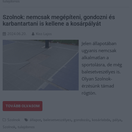
tulajdonos
Szolnok: nemcsak megépíteni, gondozni és
karbantartani is kellene a kosárpályát
2024.06.20.
Kiss Lajos
Jelen állapotában
ugyanis nemcsak
alkalmatlan a
sportolásra, de még
balesetveszélyes is.
Olyan Szolnok-
érzésünk támad
rögtön.
TOVÁBB OLVASOM
,
,
,
,
,
Szolnok
állapot
balesetveszélyes
gondozás
kosárlabda
pálya
,
Szolnok
tulajdonos