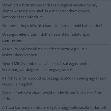
Elromlott a biztosítóberendezés a ceglédi vasútvonalon,
alapos késések alakultak ki a menetrendhez képest,
kimaradás is előfordult
Ön szerint hogy készül a hamisítatlan szolnoki habos isler?
Országos ellenőrzés indult a hazai akkumulátoripari
üzemekben
Az idei év leglassabb növekedését hozta a június a
kiskereskedelemben
Györfi Mihály több tucat vállalkozással egyeztetett a
kerékpárgyár dolgozóinak megsegítéséről
41 fok fölé forrósodott az ország, Szolnokon pedig egy másik
rekord is megdőlt
Egy telefonhívást akart, végül rendőrök vitték el a mezőtúri
férfit
A Tisza kormány minisztere újabb nagy változásokról döntött