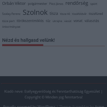
rendőrség
Orbán Viktor
polgármester
Pócs János
sport
Szolnok
tisza
tiszafüred
Szalay Ferenc
tisza-tó
tiszaföldvár
törökszentmiklós
vonat
választás
tűz
tisza part
vasút
ukrajna
önkormányzat
Nézd és hallgasd velünk!
Kiadó neve: Esélyegyenlőség és Fenntarthatóság Egyesület |
Copyright © Minden jog fenntartva!
Proudly powered by WordPress
|
Theme: SuperMag by
Acme