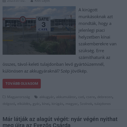
2025.07.02.
Kiss Lajos
A kirúgott
munkásoknak azt
mondták, hogy a
jelenlegi piaci
helyzetben kínai
szakemberekre van
szükség. Erre
számíthatunk az
összes, távol-keleti tulajdonban levő gyártóüzemnél,
különösen az akkugyáraknál? Szép jövőkép.
TOVÁBB OLVASOM
,
,
,
,
,
Magyarország
akkugyár
akkumulátor
catl
csere
debrecen
,
,
,
,
,
,
,
dolgozó
elküldés
gyár
kínai
kirúgás
magyar
Szolnok
tulajdonos
Már látják az alagút végét: nyár végén nyithat
meg újra az Evezős Csárda