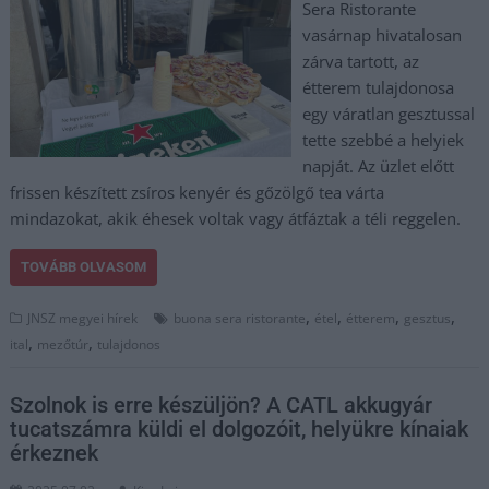
Sera Ristorante
vasárnap hivatalosan
zárva tartott, az
étterem tulajdonosa
egy váratlan gesztussal
tette szebbé a helyiek
napját. Az üzlet előtt
frissen készített zsíros kenyér és gőzölgő tea várta
mindazokat, akik éhesek voltak vagy átfáztak a téli reggelen.
TOVÁBB OLVASOM
,
,
,
,
JNSZ megyei hírek
buona sera ristorante
étel
étterem
gesztus
,
,
ital
mezőtúr
tulajdonos
Szolnok is erre készüljön? A CATL akkugyár
tucatszámra küldi el dolgozóit, helyükre kínaiak
érkeznek