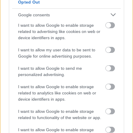
Opted Out
,
,
szabálytalanság
Szolnok
tulajdonos
Google consents
Ez a többször ellopott jászkunsági televízió
I want to allow Google to enable storage
lassan már magától hazatalál
related to advertising like cookies on web or
2024.02.24.
Kiss Lajos
device identifiers in apps.
Egyszer megvásárolta a
I want to allow my user data to be sent to
csépai tulajdonos és
Google for online advertising purposes.
beállította a helyére.
Azóta kétszer ellopták,
I want to allow Google to send me
personalized advertising.
de a rendőrök
mindkétszer sikerrel
I want to allow Google to enable storage
visszaszerezték.
related to analytics like cookies on web or
Lassacskán már
device identifiers in apps.
kívülről ismerni fogja a hazavezető utat.
I want to allow Google to enable storage
TOVÁBB OLVASOM
related to functionality of the website or app.
I want to allow Google to enable storage
,
,
,
JNSZ megyei hírek
csépa
elkövető
ellopott
Jász-Nagykun-Szolnok