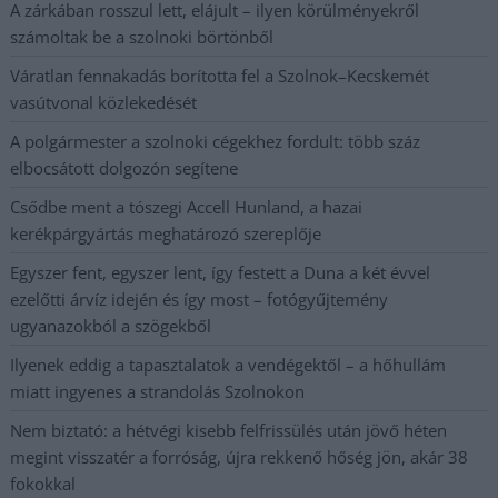
A zárkában rosszul lett, elájult – ilyen körülményekről
számoltak be a szolnoki börtönből
Váratlan fennakadás borította fel a Szolnok–Kecskemét
vasútvonal közlekedését
A polgármester a szolnoki cégekhez fordult: több száz
elbocsátott dolgozón segítene
Csődbe ment a tószegi Accell Hunland, a hazai
kerékpárgyártás meghatározó szereplője
Egyszer fent, egyszer lent, így festett a Duna a két évvel
ezelőtti árvíz idején és így most – fotógyűjtemény
ugyanazokból a szögekből
Ilyenek eddig a tapasztalatok a vendégektől – a hőhullám
miatt ingyenes a strandolás Szolnokon
Nem biztató: a hétvégi kisebb felfrissülés után jövő héten
megint visszatér a forróság, újra rekkenő hőség jön, akár 38
fokokkal