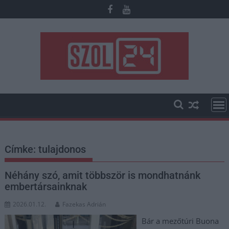
Skip
to
content
Címke:
tulajdonos
Néhány szó, amit többször is mondhatnánk
embertársainknak
2026.01.12.
Fazekas Adrián
Bár a mezőtúri Buona