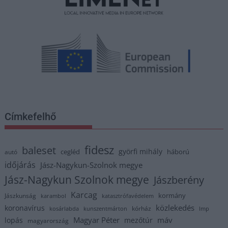
Címkefelhő
fidesz
baleset
györfi mihály
cegléd
háború
autó
időjárás
Jász-Nagykun-Szolnok megye
Jász-Nagykun Szolnok megye
Jászberény
Karcag
kormány
Jászkunság
karambol
katasztrófavédelem
közlekedés
koronavírus
kórház
kosárlabda
kunszentmárton
lmp
Magyar Péter
máv
lopás
mezőtúr
magyarország