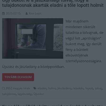
tulajdonosnak akarták eladni a tőle lopott holmit
2025.02.15.
Kiss Lajos
Már majdnem
mindenen sikerült
túladnia a tolvajnak, de
végül két „apróságon”
bukott meg, így derült
fény a bűntett
elkövetőjének
személyazonosságára.
Újszász és Jászladány a középpontban.
TOVÁBB OLVASOM
,
,
,
,
,
,
JNSZ megyei hírek
eladás
holmi
Jászladány
lebukás
lopott
tolvaj
,
,
tulajdonos
ügyészség
Újszász