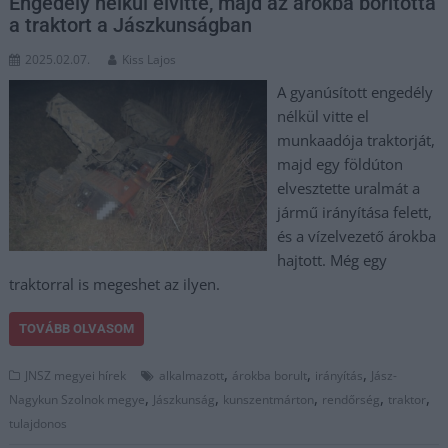
Engedély nélkül elvitte, majd az árokba borította
a traktort a Jászkunságban
2025.02.07.
Kiss Lajos
A gyanúsított engedély
nélkül vitte el
munkaadója traktorját,
majd egy földúton
elvesztette uralmát a
jármű irányítása felett,
és a vízelvezető árokba
hajtott. Még egy
traktorral is megeshet az ilyen.
TOVÁBB OLVASOM
,
,
,
JNSZ megyei hírek
alkalmazott
árokba borult
irányítás
Jász-
,
,
,
,
,
Nagykun Szolnok megye
Jászkunság
kunszentmárton
rendőrség
traktor
tulajdonos