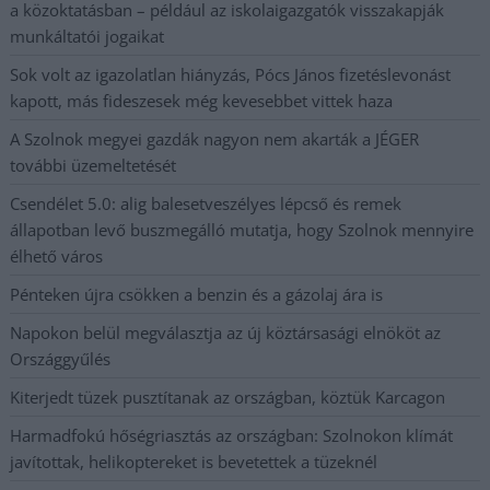
a közoktatásban – például az iskolaigazgatók visszakapják
munkáltatói jogaikat
Sok volt az igazolatlan hiányzás, Pócs János fizetéslevonást
kapott, más fideszesek még kevesebbet vittek haza
A Szolnok megyei gazdák nagyon nem akarták a JÉGER
további üzemeltetését
Csendélet 5.0: alig balesetveszélyes lépcső és remek
állapotban levő buszmegálló mutatja, hogy Szolnok mennyire
élhető város
Pénteken újra csökken a benzin és a gázolaj ára is
Napokon belül megválasztja az új köztársasági elnököt az
Országgyűlés
Kiterjedt tüzek pusztítanak az országban, köztük Karcagon
Harmadfokú hőségriasztás az országban: Szolnokon klímát
javítottak, helikoptereket is bevetettek a tüzeknél