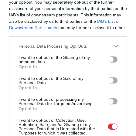
your opt-out. You may separately opt-out of the further
disclosure of your personal information by third parties on the
Itt az újabb parkolómester Szolnokról – ismét
IAB’s list of downstream participants. This information may
egy BMW-s állt meg ilyen kiválóan
also be disclosed by us to third parties on the
IAB’s List of
Downstream Participants
that may further disclose it to other
2024.03.28.
Kiss Lajos
third parties.
Általában arról szoktak
Please note that this website/app uses one or more Google
Personal Data Processing Opt Outs
posztolni, amikor több
services and may gather and store information including but
parkolóhelyet
not limited to your visit or usage behaviour. You may click to
I want to opt-out of the Sharing of my
foglalnak el a remekül
personal data.
grant or deny consent to Google and its third-party tags to
Opted In
képzett sofőrök
use your data for below specified purposes in below Google
megállásukkal. Itt
consent section.
I want to opt-out of the Sale of my
Personal Data.
viszont a fő probléma,
Opted In
hogy elállták a fekete
autó útját, teljesen lehetetlenné téve annak kiállását a
I want to opt-out of processing my
Personal Data for Targeted Advertising.
parkolóhelyről.
Opted In
TOVÁBB OLVASOM
I want to opt-out of Collection, Use,
Retention, Sale, and/or Sharing of my
Personal Data that Is Unrelated with the
,
,
,
,
,
Szolnok
bmw-s
eltorlaszol
kiállás
parkolás
parkolóhely
Purposes for which it was collected.