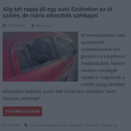
Alig két napja áll egy autó Szolnokon az út
szélén, de máris elkezdték szétkapni
2025.02.03.
Kiss Lajos
Itt természetesen nem
autószerelő
szakemberekre kell
gondolni a tulajdonos
megbízásából, hanem
hívatlan vendégek
nézték ki maguknak a
másfél napig sértetlen
állapotban leállított autót. Már közel sem sértetlen. Nem
hiányzik senkinek?
TOVÁBB OLVASOM
,
,
,
,
,
,
Szolnok
autó
megrongál
opel
rongálás
Szolnok
tószegi út