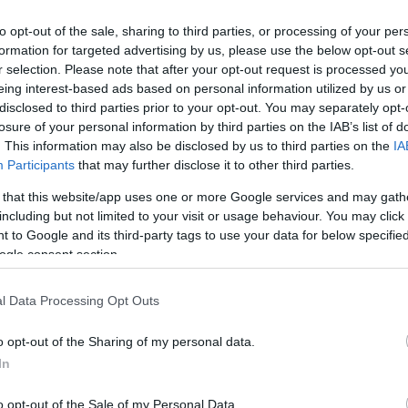
Jól láthatóan kifejezték támogatásukat a
fideszes megmondóembertől kapott
to opt-out of the sale, sharing to third parties, or processing of your per
megalázás miatt Kátai-Németh Vilmos
formation for targeted advertising by us, please use the below opt-out s
mellett.
r selection. Please note that after your opt-out request is processed y
eing interest-based ads based on personal information utilized by us or
disclosed to third parties prior to your opt-out. You may separately opt-
TOVÁBB OLVASOM
losure of your personal information by third parties on the IAB’s list of
. This information may also be disclosed by us to third parties on the
IA
Participants
that may further disclose it to other third parties.
 that this website/app uses one or more Google services and may gath
including but not limited to your visit or usage behaviour. You may click 
 to Google and its third-party tags to use your data for below specifi
ogle consent section.
,
,
,
,
,
,
jezés
megalázás
miniszter
propagandista
sértő
tisza
vak
l Data Processing Opt Outs
o opt-out of the Sharing of my personal data.
port kirúgott főszerkesztője
In
o opt-out of the Sale of my Personal Data.
Nem marad sokáig munka nélkül Szöllősi