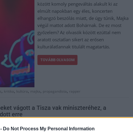
között komoly pengeváltás alakult ki az
elmúlt napokban egy éles, koncerten
elhangzó beszólás miatt, de úgy tűnik, Majka
végül mattot adott Bohárnak. De ez most
győzelem? Az olvasók között ezúttal nem
aratott osztatlan sikert az erősen
kulturálatlannak titulált magatartás.
TOVÁBB OLVASOM
,
,
,
,
,
s
kritika
kultúra
majka
propagandista
rapper
eket vágott a Tisza vak miniszteréhez, a
dott erre
 -
Do Not Process My Personal Information