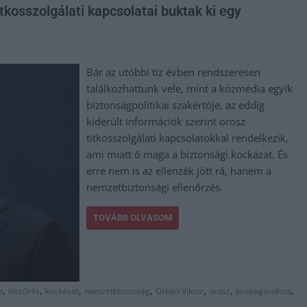
tkosszolgálati kapcsolatai buktak ki egy
Bár az utóbbi tíz évben rendszeresen
találkozhattunk vele, mint a közmédia egyik
biztonságpolitikai szakértője, az eddig
kiderült információk szerint orosz
titkosszolgálati kapcsolatokkal rendelkezik,
ami miatt ő maga a biztonsági kockázat. És
erre nem is az ellenzék jött rá, hanem a
nemzetbiztonsági ellenőrzés.
TOVÁBB OLVASOM
,
,
,
,
,
,
,
e
kiszűrés
kockázat
nemzetbiztonság
Orbán Viktor
orosz
propagandista