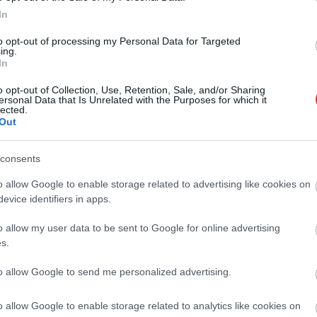
In
György, akit hétfőn azonnali hatállyal
elbocsátottak a Nemzeti Sport főszerkesztői
to opt-out of processing my Personal Data for Targeted
székéből. Sajtóértesülések szerint Orbán
ing.
In
Viktor egyik leghűségesebb kiszolgálója a
Puskás Akadémiánál folytatja pályafutását,
o opt-out of Collection, Use, Retention, Sale, and/or Sharing
bár a pontos feladatköre körül még van
ersonal Data that Is Unrelated with the Purposes for which it
lected.
némi bizonytalanság.
Out
TOVÁBB OLVASOM
consents
o allow Google to enable storage related to advertising like cookies on
evice identifiers in apps.
,
,
,
,
,
ort
propagandista
puskás akadémia
sajtó
sport
szöllősi györgy
o allow my user data to be sent to Google for online advertising
s.
gytakarítása után miért nem éreznek sajnálatot,
to allow Google to send me personalized advertising.
o allow Google to enable storage related to analytics like cookies on