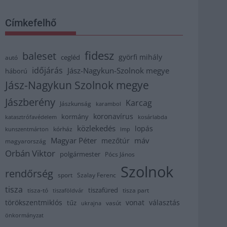
Címkefelhő
fidesz
baleset
györfi mihály
cegléd
autó
időjárás
Jász-Nagykun-Szolnok megye
háború
Jász-Nagykun Szolnok megye
Jászberény
Karcag
Jászkunság
karambol
koronavírus
kormány
katasztrófavédelem
kosárlabda
közlekedés
lopás
kórház
kunszentmárton
lmp
Magyar Péter
máv
mezőtúr
magyarország
Orbán Viktor
polgármester
Pócs János
Szolnok
rendőrség
sport
Szalay Ferenc
tisza
tiszafüred
tisza part
tisza-tó
tiszaföldvár
törökszentmiklós
vonat
választás
tűz
vasút
ukrajna
önkormányzat