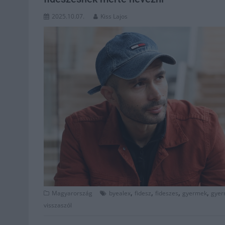
2025.10.07.
Kiss Lajos
,
,
,
,
Magyarország
byealex
fidesz
fideszes
gyermek
gyer
visszaszól