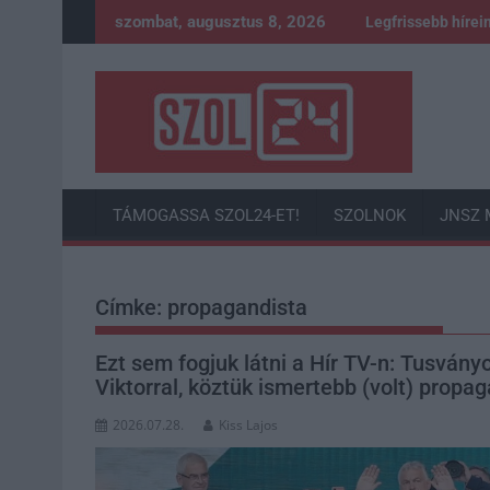
Skip
szombat, augusztus 8, 2026
Legfrissebb hírei
to
content
TÁMOGASSA SZOL24-ET!
SZOLNOK
JNSZ 
Címke:
propagandista
Ezt sem fogjuk látni a Hír TV-n: Tusván
Viktorral, köztük ismertebb (volt) propa
2026.07.28.
Kiss Lajos