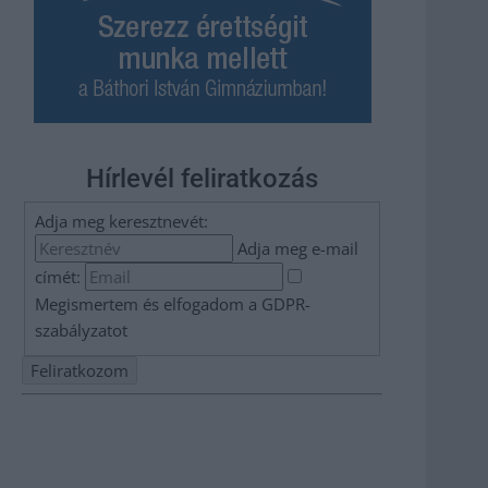
Hírlevél feliratkozás
Adja meg keresztnevét:
Adja meg e-mail
címét:
Megismertem és elfogadom a
GDPR-
szabályzat
ot
Nem szeretne lemaradni semmiről? Csak egy kattintás, és
hírlevelünk a legfrissebb információkkal és exkluzív
tartalmakkal hétről hétre postaládájába érkezik!