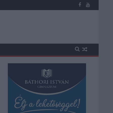
akadásokra és pótlóbuszos közlekedésre számítsunk az egyik Jás