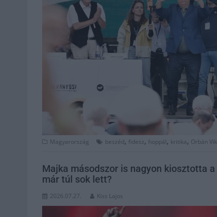
,
,
,
,
Magyarország
beszéd
fidesz
hoppál
kritika
Orbán Vik
Majka másodszor is nagyon kiosztotta a 
már túl sok lett?
2026.07.27.
Kiss Lajos