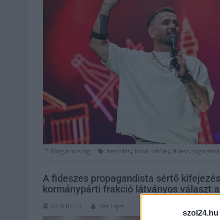
,
,
,
Magyarország
beszólás
bohár dániel
fidesz
fogadtatá
A fideszes propagandista sértő kifejezés
kormánypárti frakció látványos választ a
2026.07.13.
Kiss Lajos
szol24.hu