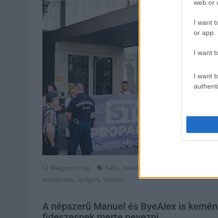
web or d
I want t
or app.
I want t
I want t
authenti
,
,
,
,
Magyarország
bábu
bukás
fidesz
kirúgás
médiawork
,
,
szolidaritás
újságíró
utasítás
A népszerű Manuel és ByeAlex is kemény
fideszesnek merte nevezni