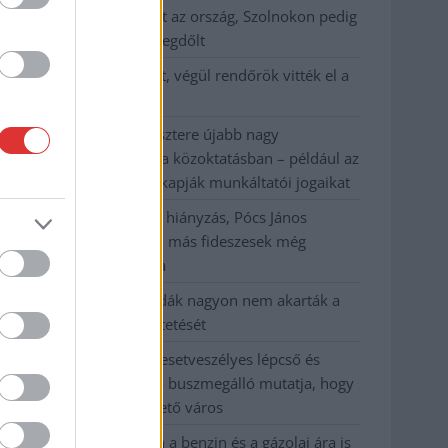
41 fok fölé forrósodott az ország, Szolnokon pedig
egy másik rekord is megdőlt
Egy telefonhívást akart, végül rendőrök vitték el a
mezőtúri férfit
A Tisza kormány minisztere újabb nagy
változásokról döntött a közoktatásban – például az
iskolaigazgatók visszakapják munkáltatói jogaikat
Sok volt az igazolatlan hiányzás, Pócs János
fizetéslevonást kapott, más fideszesek még
kevesebbet vittek haza
A Szolnok megyei gazdák nagyon nem akarták a
JÉGER további üzemeltetését
Csendélet 5.0: alig balesetveszélyes lépcső és
remek állapotban levő buszmegálló mutatja, hogy
Szolnok mennyire élhető város
Pénteken újra csökken a benzin és a gázolaj ára is