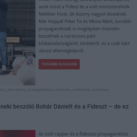
azok mind a Fidesz és a volt miniszterelnök
feltétlen hívei, ők bizony nagyot tévednek.
Már Hoppál Péter fia és Móna Márk, korábbi
propagandisták is meglepően őszintén
beszélnek a narancsos párt
kilátástalanságáról, töréséről. és a csak kárt
okozó ellenségképről.
TOVÁBB OLVASOM
,
,
,
,
,
tor
pöcs jános
propagandista
szétesés
széthúzás
tusványos
neki beszóló Bohár Dánielt és a Fideszt – de ez
Az ózdi rapper és a fideszes propagandista