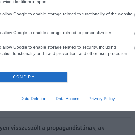
evice identifiers in apps.
Ahogy eltűntek az állami pénzek a Fidesz
látványos bukása után, a narancsos
o allow Google to enable storage related to functionality of the website
propagandamédia megkezdte mélyrepülését
és szétesését. Orbán Viktor felépítette
médiabirodalmát az elmúlt két-két és fél
o allow Google to enable storage related to personalization.
évtizedben, 2010 után pedig rengeteg
einstand következett be. Most hatalmasat
o allow Google to enable storage related to security, including
cation functionality and fraud prevention, and other user protection.
fordult a kocka és innentől a fideszesek nem
áldoznak semennyit arra, hogy megmentsék
korábbi sajtótermékeiket, szócsöveiket. Mit
kell ilyenkor éreznie az egyszerű embernek?
CONFIRM
TOVÁBB OLVASOM
Data Deletion
Data Access
Privacy Policy
,
,
,
,
,
,
,
s
megélhetés
nagytakarítás
pénz
politikai
propaganda
propagandista
en visszaszólt a propagandistának, aki