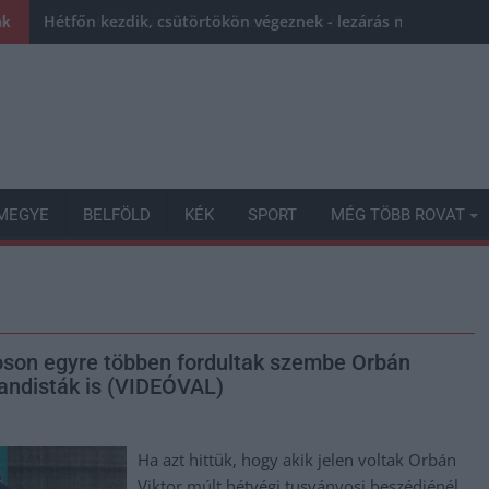
Hétfőn kezdik, csütörtökön végeznek - lezárás miatt fenn
nk
MEGYE
BELFÖLD
KÉK
SPORT
MÉG TÖBB ROVAT
yoson egyre többen fordultak szembe Orbán
gandisták is (VIDEÓVAL)
Ha azt hittük, hogy akik jelen voltak Orbán
Viktor múlt hétvégi tusványosi beszédjénél,