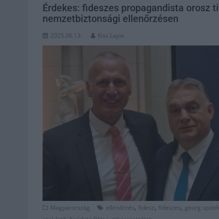
Érdekes: fideszes propagandista orosz ti
nemzetbiztonsági ellenőrzésen
2025.06.13.
Kiss Lajos
,
,
,
Magyarország
ellenőrzés
fidesz
fideszes
georg spöttl
,
,