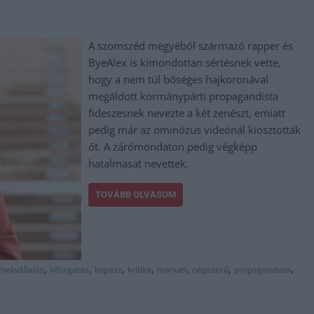
A szomszéd megyéből származó rapper és
ByeAlex is kimondottan sértésnek vette,
hogy a nem túl bőséges hajkoronával
megáldott kormánypárti propagandista
fideszesnek nevezte a két zenészt, emiatt
pedig már az ominózus videónál kiosztották
őt. A zárómondaton pedig végképp
hatalmasat nevettek.
TOVÁBB OLVASOM
,
,
,
,
,
,
,
mekvállalás
kiforgatás
kopasz
kritika
manuel
népszerű
propagandista