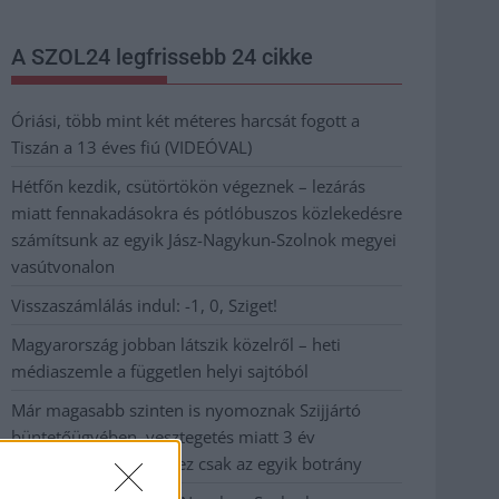
A SZOL24 legfrissebb 24 cikke
Óriási, több mint két méteres harcsát fogott a
Tiszán a 13 éves fiú (VIDEÓVAL)
Hétfőn kezdik, csütörtökön végeznek – lezárás
miatt fennakadásokra és pótlóbuszos közlekedésre
számítsunk az egyik Jász-Nagykun-Szolnok megyei
vasútvonalon
Visszaszámlálás indul: -1, 0, Sziget!
Magyarország jobban látszik közelről – heti
médiaszemle a független helyi sajtóból
Már magasabb szinten is nyomoznak Szijjártó
büntetőügyében, vesztegetés miatt 3 év
letöltendőt kaphat és ez csak az egyik botrány