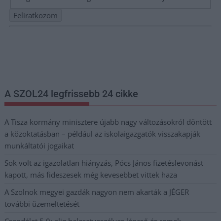
Nem szeretne lemaradni semmiről? Csak egy kattintás, és hírlevelünk a
legfrissebb információkkal és exkluzív tartalmakkal hétről hétre
postaládájába érkezik!
A SZOL24 legfrissebb 24 cikke
A Tisza kormány minisztere újabb nagy változásokról döntött
a közoktatásban – például az iskolaigazgatók visszakapják
munkáltatói jogaikat
Sok volt az igazolatlan hiányzás, Pócs János fizetéslevonást
kapott, más fideszesek még kevesebbet vittek haza
A Szolnok megyei gazdák nagyon nem akarták a JÉGER
további üzemeltetését
Csendélet 5.0: alig balesetveszélyes lépcső és remek