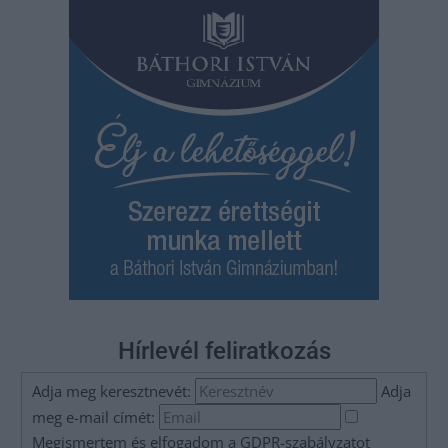
Hírlevél feliratkozás
Adja meg keresztnevét:
Adja
meg e-mail címét:
Megismertem és elfogadom a
GDPR-szabályzat
ot