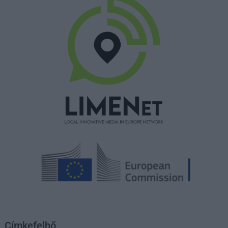
Címkefelhő