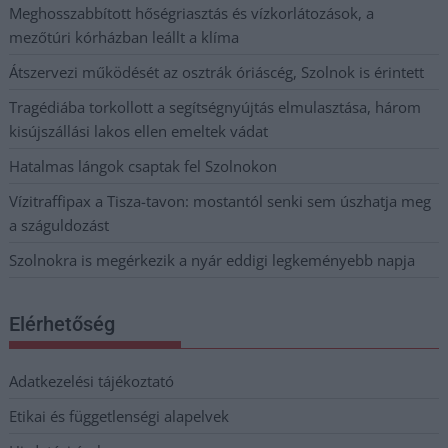
Meghosszabbított hőségriasztás és vízkorlátozások, a
mezőtúri kórházban leállt a klíma
Átszervezi működését az osztrák óriáscég, Szolnok is érintett
Tragédiába torkollott a segítségnyújtás elmulasztása, három
kisújszállási lakos ellen emeltek vádat
Hatalmas lángok csaptak fel Szolnokon
Vízitraffipax a Tisza-tavon: mostantól senki sem úszhatja meg
a száguldozást
Szolnokra is megérkezik a nyár eddigi legkeményebb napja
Elérhetőség
Adatkezelési tájékoztató
Etikai és függetlenségi alapelvek