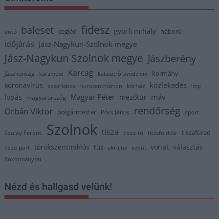
fidesz
baleset
györfi mihály
cegléd
háború
autó
időjárás
Jász-Nagykun-Szolnok megye
Jász-Nagykun Szolnok megye
Jászberény
Karcag
kormány
Jászkunság
karambol
katasztrófavédelem
közlekedés
koronavírus
kórház
kosárlabda
kunszentmárton
lmp
Magyar Péter
máv
lopás
mezőtúr
magyarország
rendőrség
Orbán Viktor
polgármester
Pócs János
sport
Szolnok
tisza
tiszafüred
Szalay Ferenc
tisza-tó
tiszaföldvár
törökszentmiklós
vonat
választás
tűz
tisza part
vasút
ukrajna
önkormányzat
Nézd és hallgasd velünk!