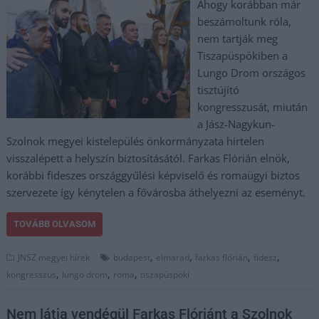
Ahogy korábban már
beszámoltunk róla,
nem tartják meg
Tiszapüspökiben a
Lungo Drom országos
tisztújító
kongresszusát, miután
a Jász-Nagykun-
Szolnok megyei kistelepülés önkormányzata hirtelen
visszalépett a helyszín biztosításától. Farkas Flórián elnök,
korábbi fideszes országgyűlési képviselő és romaügyi biztos
szervezete így kénytelen a fővárosba áthelyezni az eseményt.
TOVÁBB OLVASOM
,
,
,
,
JNSZ megyei hírek
budapest
elmarad
farkas flórián
fidesz
,
,
,
kongresszus
lungo drom
roma
tiszapüspöki
Nem látja vendégül Farkas Flóriánt a Szolnok