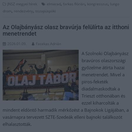
,
,
,
JNSZ megyei hírek
elmarad
farkas flórián
kongresszus
lungo
,
,
drom
rendezvény
tiszapüspöki
Az Olajbányász olasz bravúrja felülírta az itthoni
menetrendet
2026.01.09.
Fazekas Adrián
A Szolnoki Olajbányász
bravúros olaszországi
győzelme átírta hazai
menetrendet. Mivel a
piros-feketék
diadalmaskodtak a
Trieszt otthonában és
ezzel kiharcolták a
mindent eldöntő harmadik mérkőzést a Bajnokok Ligájában, a
vasárnapra tervezett SZTE-Szedeák elleni bajnoki találkozót
elhalasztották.