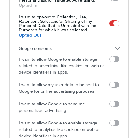
Personal Data for Targeted Advertising.
számítsunk erre az
Opted In
eseményre, nem
I want to opt-out of Collection, Use,
rendezik meg.
Retention, Sale, and/or Sharing of my
Personal Data that Is Unrelated with the
Purposes for which it was collected.
TOVÁBB OLVASOM
Opted Out
,
,
,
Magyarország
elmarad
háború
kecskemét
repülőnap
Google consents
I want to allow Google to enable storage
Elmarad egy seregnyi műtét, mert felmondott az
related to advertising like cookies on web or
utolsó műtőssegéd az intézményben
device identifiers in apps.
2023.01.20.
Kiss Lajos
I want to allow my user data to be sent to
Google for online advertising purposes.
A helyzet további
pikantériája, hogy
I want to allow Google to send me
annyira kétségbeesve
personalized advertising.
keresnek a helyére
embert, hogy már elég
I want to allow Google to enable storage
a 8 általános
related to analytics like cookies on web or
device identifiers in apps.
végzettségnek és nem