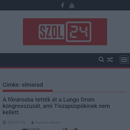
Skip
to
content
Címke:
elmarad
A fővárosba tették át a Lungo Drom
kongresszusát, ami Tiszapüspökinek nem
kellett
2026.07.06.
Fazekas Adrián