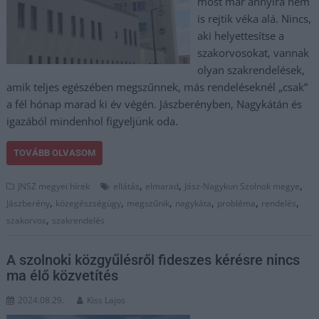
most már annyira nem
is rejtik véka alá. Nincs,
aki helyettesítse a
szakorvosokat, vannak
olyan szakrendelések,
amik teljes egészében megszűnnek, más rendeléseknél „csak”
a fél hónap marad ki év végén. Jászberényben, Nagykátán és
igazából mindenhol figyeljünk oda.
TOVÁBB OLVASOM
,
,
,
JNSZ megyei hírek
ellátás
elmarad
Jász-Nagykun Szolnok megye
,
,
,
,
,
,
Jászberény
közegészségügy
megszűnik
nagykáta
probléma
rendelés
,
szakorvos
szakrendelés
A szolnoki közgyűlésről fideszes kérésre nincs
ma élő közvetítés
2024.08.29.
Kiss Lajos