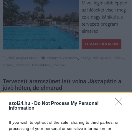
Mivel leginkább éppen
az időseket viseli meg
ez a nagy kánikula, a
tervezett program
elmarad.
TOVÁBB OLVASOM
,
,
,
,
,
JNSZ megyei hírek
elmarad
esemény
hőség
hőségriadó
idősek
,
,
,
strand
szombat
tiszaföldvár
törölve
Tervezett áramszünet lett volna Jászapátin a
jövő héten, de elmarad
2023.10.08.
Kiss Lajos
szol24.hu -
Do Not Process My Personal
Egyelőre csak annyi
Information
nyilvános, hogy
technikai okok miatt
If you wish to opt-out of the sale, sharing to third parties, or
máskor végzik el a
processing of your personal or sensitive information for