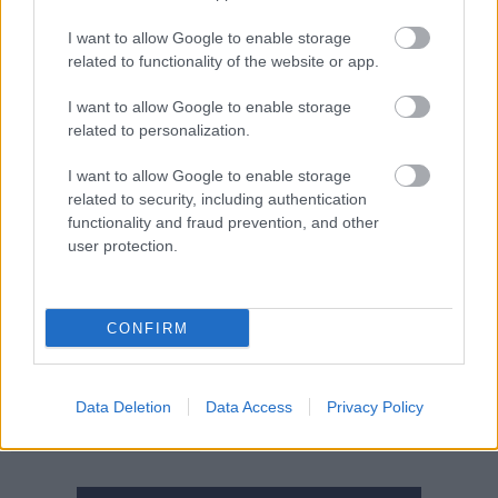
is kell semmilyen
I want to allow Google to enable storage
egészségügyi tapasztalat a sikeres felvételhez. Annyi már
related to functionality of the website or app.
bizonyos, hogy rengeteg műtét marad el februárban. Február
1-től műtétek tömegei maradhatnak el az érdi Dr. Romics
I want to allow Google to enable storage
László Egészségügyi Intézményben, ha nem sikerül gyorsan új
related to personalization.
műtőssegédet találniuk, ugyanis az intézmény egyetlen ilyen
I want to allow Google to enable storage
dolgozója is felmondott, írja az Alfahír. Az intézmény
related to security, including authentication
kétségbeesett hangvételű posztot tett közzé péntek délelőtt a
functionality and fraud prevention, and other
Facebookon. Mint írják, műtőssegéd nélkül a szemészeti
user protection.
műtéteken kívül más beavatkozást nem tudnak…
TOVÁBB OLVASOM
CONFIRM
,
,
,
Magyarország
egészségügy
elmarad
műtétek
műtőssegéd
Data Deletion
Data Access
Privacy Policy
Bejegyzés
Régebbi bejegyzések
navigáció