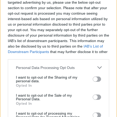
targeted advertising by us, please use the below opt-out
tervezett
section to confirm your selection. Please note that after your
karbantartásokat, de
opt-out request is processed you may continue seeing
valószínűsíthető, hogy
interest-based ads based on personal information utilized by
a Jászságot sújtó,
us or personal information disclosed to third parties prior to
csütörtök óta tartó időszakos áramszünet lehet az oka.
your opt-out. You may separately opt-out of the further
disclosure of your personal information by third parties on the
TOVÁBB OLVASOM
IAB’s list of downstream participants. This information may
also be disclosed by us to third parties on the
IAB’s List of
,
,
Downstream Participants
that may further disclose it to other
JNSZ megyei hírek
áramszünet
elmarad
Jász-Nagykun-Szolnok
third parties.
,
,
megye
Jászapáti
technikai ok
Please note that this website/app uses one or more Google
Personal Data Processing Opt Outs
Elmarad a kecskeméti repülőnap – ez is a
services and may gather and store information including but
not limited to your visit or usage behaviour. You may click to
I want to opt-out of the Sharing of my
háború miatt
personal data.
grant or deny consent to Google and its third-party tags to
Opted In
2023.06.02.
Kiss Lajos
use your data for below specified purposes in below Google
consent section.
I want to opt-out of the Sale of my
Meglepő módon az
Personal Data.
elhibázott brüsszeli
Opted In
szankciók kimaradtak a
I want to opt-out of processing my
mondatból. Idén ne