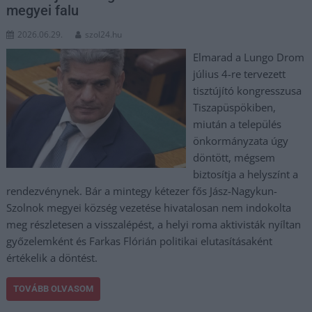
megyei falu
2026.06.29.
szol24.hu
Elmarad a Lungo Drom
július 4-re tervezett
tisztújító kongresszusa
Tiszapüspökiben,
miután a település
önkormányzata úgy
döntött, mégsem
biztosítja a helyszínt a
rendezvénynek. Bár a mintegy kétezer fős Jász-Nagykun-
Szolnok megyei község vezetése hivatalosan nem indokolta
meg részletesen a visszalépést, a helyi roma aktivisták nyíltan
győzelemként és Farkas Flórián politikai elutasításaként
értékelik a döntést.
TOVÁBB OLVASOM