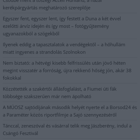
kerékpárgyártás meghatározó szereplője
Egyszer fent, egyszer lent, így festett a Duna a két évvel
ezelőtti árvíz idején és így most – fotógyűjtemény
ugyanazokból a szögekből
Ilyenek eddig a tapasztalatok a vendégektől – a hőhullám
miatt ingyenes a strandolás Szolnokon
Nem biztató: a hétvégi kisebb felfrissülés után jövő héten
megint visszatér a forróság, újra rekkenő hőség jön, akár 38
fokokkal
Közzétették a szakértői állásfoglalást, a Fiumei úti fák
többsége szakszerűen már nem ápolható
A MÚOSZ sajtódíjának második helyét nyerte el a Borsod24 és
a Paraméter közös riportfilmje a Sajó szennyezéséről
Tánccal, zeneszóval és vásárral telik meg Jászberény, indul a
Csángó Fesztivál