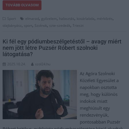
TOVÁBB OLVASOM
,
,
,
,
,
Sport
elmarad
győzelem
halasztás
kosárlabda
mérkőzés
,
,
,
,
olajbányász
sport
Szolnok
szte-szedeák
Trieszt
Ki fél egy pódiumbeszélgetéstől – avagy miért
nem jött létre Puzsér Róbert szolnoki
látogatása?
2025.10.24.
szol24.hu
Az Agóra Szolnoki
Közéleti Egyesület a
napokban osztotta
meg, hogy különös
indokok miatt
meghiúsult egy
rendezvényük,
pontosabban Puzsér
Róbert kritikus, publicista pódiumbeszélgetése körül akadtak