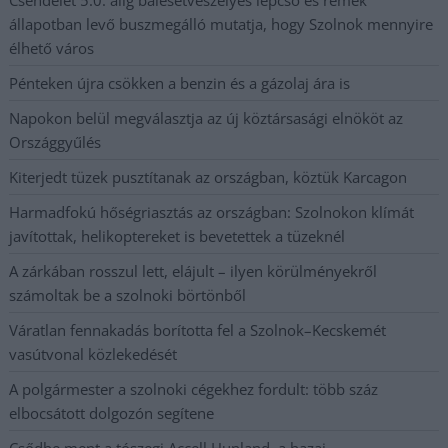
állapotban levő buszmegálló mutatja, hogy Szolnok mennyire
élhető város
Pénteken újra csökken a benzin és a gázolaj ára is
Napokon belül megválasztja az új köztársasági elnököt az
Országgyűlés
Kiterjedt tüzek pusztítanak az országban, köztük Karcagon
Harmadfokú hőségriasztás az országban: Szolnokon klímát
javítottak, helikoptereket is bevetettek a tüzeknél
A zárkában rosszul lett, elájult – ilyen körülményekről
számoltak be a szolnoki börtönből
Váratlan fennakadás borította fel a Szolnok–Kecskemét
vasútvonal közlekedését
A polgármester a szolnoki cégekhez fordult: több száz
elbocsátott dolgozón segítene
Csődbe ment a tószegi Accell Hunland, a hazai