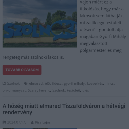
Vajon miért ez a
titkolózás, hogy már a
lakosok sem láthatják,
mi zajlik egy testületi
ülésen? – gondolhatja
magában Györfi Mihály
megválasztott
polgármester és még
rengeteg más szolnoki lakos is.
TOVÁBB OLVASOM
,
,
,
,
,
,
Szolnok
elmarad
élő
fidesz
györfi mihály
közvetítés
nincs
,
,
,
,
önkormányzat
Szalay Ferenc
Szolnok
testületi
ülés
A hőség miatt elmarad Tiszaföldváron a hétvégi
rendezvény
2024.07.17.
Kiss Lajos