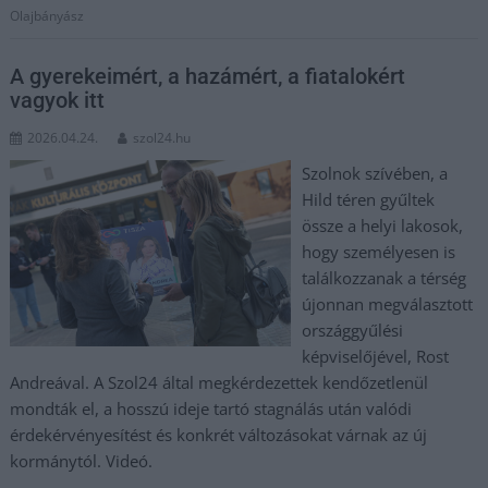
Olajbányász
A gyerekeimért, a hazámért, a fiatalokért
vagyok itt
2026.04.24.
szol24.hu
Szolnok szívében, a
Hild téren gyűltek
össze a helyi lakosok,
hogy személyesen is
találkozzanak a térség
újonnan megválasztott
országgyűlési
képviselőjével, Rost
Andreával. A Szol24 által megkérdezettek kendőzetlenül
mondták el, a hosszú ideje tartó stagnálás után valódi
érdekérvényesítést és konkrét változásokat várnak az új
kormánytól. Videó.