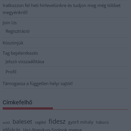
Iratkozzon fel heti hírlevelünkre és tudjon meg még többet
megyénkről!
Join Us
Regisztráció
Köszönjük
Tag bejelentkezés
Jelszó visszaállítása
Profil
Támogassa a független helyi sajtót!
Címkefelhő
fidesz
baleset
györfi mihály
cegléd
háború
autó
időjárás
Jász-Nagykun-Szolnok megye