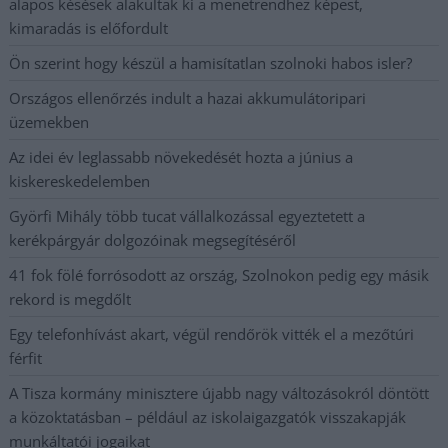
alapos késések alakultak ki a menetrendhez képest,
kimaradás is előfordult
Ön szerint hogy készül a hamisítatlan szolnoki habos isler?
Országos ellenőrzés indult a hazai akkumulátoripari
üzemekben
Az idei év leglassabb növekedését hozta a június a
kiskereskedelemben
Györfi Mihály több tucat vállalkozással egyeztetett a
kerékpárgyár dolgozóinak megsegítéséről
41 fok fölé forrósodott az ország, Szolnokon pedig egy másik
rekord is megdőlt
Egy telefonhívást akart, végül rendőrök vitték el a mezőtúri
férfit
A Tisza kormány minisztere újabb nagy változásokról döntött
a közoktatásban – például az iskolaigazgatók visszakapják
munkáltatói jogaikat