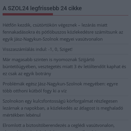
A SZOL24 legfrissebb 24 cikke
Hétfőn kezdik, csütörtökön végeznek – lezárás miatt
fennakadásokra és pótlóbuszos közlekedésre számítsunk az
egyik Jász-Nagykun-Szolnok megyei vasútvonalon
Visszaszámlálás indul: -1, 0, Sziget!
Már magasabb szinten is nyomoznak Szijjártó
büntetőügyében, vesztegetés miatt 3 év letöltendőt kaphat és
ez csak az egyik botrány
Problémák egész Jász-Nagykun-Szolnok megyében: egyre
több otthoni kútból fogy ki a víz
Szolnokon egy kulcsfontosságú körforgalmat részlegesen
lezárnak a napokban, a közlekedés az átlagost is meghaladó
mértékben lebénul
Elromlott a biztosítóberendezés a ceglédi vasútvonalon,