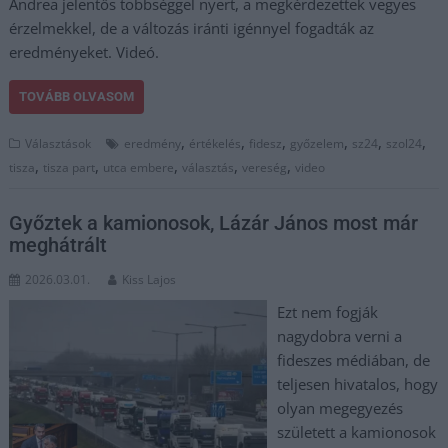
Andrea jelentős többséggel nyert, a megkérdezettek vegyes
érzelmekkel, de a változás iránti igénnyel fogadták az
eredményeket. Videó.
TOVÁBB OLVASOM
,
,
,
,
,
,
Választások
eredmény
értékelés
fidesz
győzelem
sz24
szol24
,
,
,
,
,
tisza
tisza part
utca embere
választás
vereség
video
Győztek a kamionosok, Lázár János most már
meghátrált
2026.03.01.
Kiss Lajos
Ezt nem fogják
nagydobra verni a
fideszes médiában, de
teljesen hivatalos, hogy
olyan megegyezés
született a kamionosok