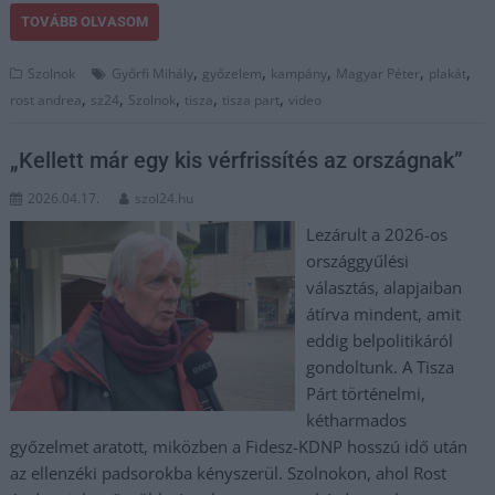
TOVÁBB OLVASOM
,
,
,
,
,
Szolnok
Győrfi Mihály
győzelem
kampány
Magyar Péter
plakát
,
,
,
,
,
rost andrea
sz24
Szolnok
tisza
tisza part
video
„Kellett már egy kis vérfrissítés az országnak”
2026.04.17.
szol24.hu
Lezárult a 2026-os
országgyűlési
választás, alapjaiban
átírva mindent, amit
eddig belpolitikáról
gondoltunk. A Tisza
Párt történelmi,
kétharmados
győzelmet aratott, miközben a Fidesz-KDNP hosszú idő után
az ellenzéki padsorokba kényszerül. Szolnokon, ahol Rost