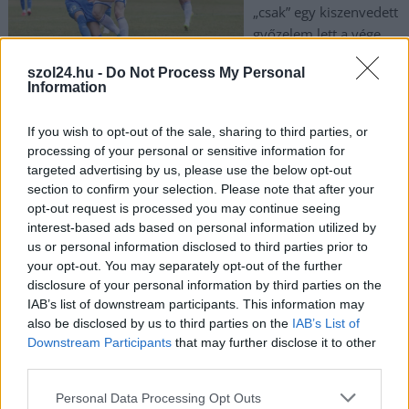
„csak” egy kiszenvedett
győzelem lett a vége.
De a legfontosabb a
szol24.hu -
Do Not Process My Personal
három pont.
Information
TOVÁBB OLVASOM
If you wish to opt-out of the sale, sharing to third parties, or
processing of your personal or sensitive information for
,
,
,
,
Sport
emberelőny
foci
győzelem
Jász-Nagykun Szolnok megye
targeted advertising by us, please use the below opt-out
,
,
,
Karcag
kiállítás
másodosztály
NBII
section to confirm your selection. Please note that after your
opt-out request is processed you may continue seeing
interest-based ads based on personal information utilized by
Hihetetlen végjátékkal nyert a Jászberény, ezt a
us or personal information disclosed to third parties prior to
dobást látni kell
your opt-out. You may separately opt-out of the further
2026.02.09.
szol24.hu
disclosure of your personal information by third parties on the
IAB’s list of downstream participants. This information may
Olyan dobás vetett
also be disclosed by us to third parties on the
IAB’s List of
véget a szombat esti
Downstream Participants
that may further disclose it to other
Jászberény–Veszprém
third parties.
rangadónak, amit még
Please note that this website/app uses one or more Google
Personal Data Processing Opt Outs
az amerikai profi