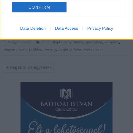
szerv – részt vesz a
kampányban. Így a választás nem is tekinthető
CONFIRM
tisztességesnek?
TOVÁBB OLVASOM
Data Deletion
Data Access
Privacy Policy
,
,
,
,
,
Magyarország
2026
alaptörvény
fidesz
győzelem
kormány
,
,
,
,
magyarország
politika
remény
Szijjártó Péter
választások
Bejegyzés
Régebbi bejegyzések
navigáció