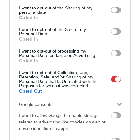
services and may gather and store information including but
ligában is
not limited to your visit or usage behaviour. You may click to
I want to opt-out of the Sharing of my
megirigyelnének. 1,8
personal data.
grant or deny consent to Google and its third-party tags to
Opted In
másodperccel a vége
use your data for below specified purposes in below Google
előtt, döntetlen állásnál James Kinney kezében volt a
consent section.
I want to opt-out of the Sale of my
Personal Data.
lehetőség, a távoli, kétségbeesettnek tűnő dobás pedig a
Opted In
gyűrűben landolt.
I want to opt-out of processing my
Personal Data for Targeted Advertising.
TOVÁBB OLVASOM
Opted In
,
,
,
,
,
Sport
dobás
győzelem
Jászberény
kosárlabda
meccs
sport
I want to opt-out of Collection, Use,
Retention, Sale, and/or Sharing of my
Personal Data that Is Unrelated with the
Purposes for which it was collected.
Kiütéses szolnoki győzelem a Pécs ellen
Opted Out
2026.02.07.
szol24.hu
Google consents
Magabiztos, 95–69-es
I want to allow Google to enable storage
diadalt aratott az
related to advertising like cookies on web or
NHSZ-Szolnoki
device identifiers in apps.
Olajbányász az NKA
Universitas Pécs felett