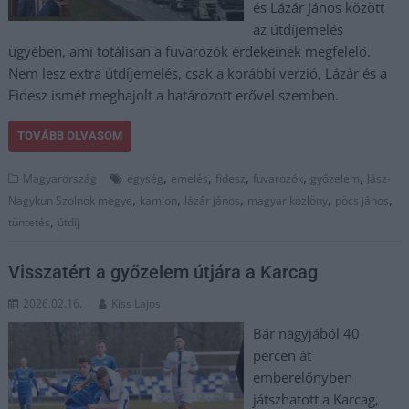
és Lázár János között
az útdíjemelés
ügyében, ami totálisan a fuvarozók érdekeinek megfelelő.
Nem lesz extra útdíjemelés, csak a korábbi verzió, Lázár és a
Fidesz ismét meghajolt a határozott erővel szemben.
TOVÁBB OLVASOM
,
,
,
,
,
Magyarország
egység
emelés
fidesz
fuvarozók
győzelem
Jász-
,
,
,
,
,
Nagykun Szolnok megye
kamion
lázár jános
magyar közlöny
pöcs jános
,
tüntetés
útdíj
Visszatért a győzelem útjára a Karcag
2026.02.16.
Kiss Lajos
Bár nagyjából 40
percen át
emberelőnyben
játszhatott a Karcag,