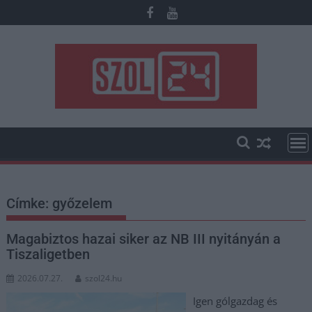
Skip
to
content
Címke:
győzelem
Magabiztos hazai siker az NB III nyitányán a
Tiszaligetben
2026.07.27.
szol24.hu
Igen gólgazdag és