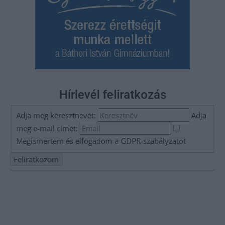
Hírlevél feliratkozás
Adja meg keresztnevét:
Adja
meg e-mail címét:
Megismertem és elfogadom a
GDPR-szabályzat
ot
Nem szeretne lemaradni semmiről? Csak egy kattintás, és hírlevelünk a
legfrissebb információkkal és exkluzív tartalmakkal hétről hétre
postaládájába érkezik!