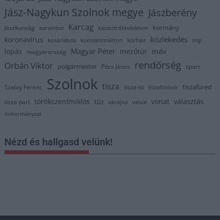
Jász-Nagykun Szolnok megye
Jászberény
Karcag
kormány
Jászkunság
karambol
katasztrófavédelem
közlekedés
koronavírus
kórház
kosárlabda
kunszentmárton
lmp
Magyar Péter
máv
lopás
mezőtúr
magyarország
rendőrség
Orbán Viktor
polgármester
Pócs János
sport
Szolnok
tisza
tiszafüred
Szalay Ferenc
tisza-tó
tiszaföldvár
törökszentmiklós
vonat
választás
tűz
tisza part
vasút
ukrajna
önkormányzat
Nézd és hallgasd velünk!