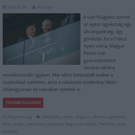
2026.07.24.
Kiss Lajos
A volt főügyész szerint
az egész ügyészség egy
látványpékség, úgy
gondolja, ha a Fidesz
nyert volna, Magyar
Pétert már
gyanúsítottként
látnánk néhány
mondvacsinált ügyben. Már előre betárazták ezeket a
tiszásokkal szemben, amit a választási eredmény láttán
villámgyorsan és csendben ejtettek is.
TOVÁBB OLVASOM
,
,
,
,
,
Magyarország
felkészülés
fidesz
főügyész
fővárosi
győzelem
,
,
,
,
,
,
ihász sándor
kétharmad
kijelentés
Nagy Gábor Bálint
Polt Péter
tisza
vizsgálat