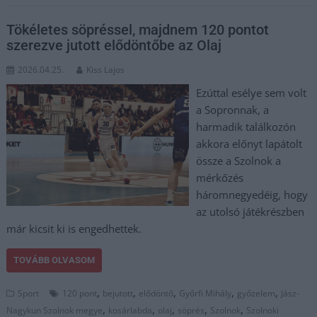
Tökéletes söpréssel, majdnem 120 pontot
szerezve jutott elődöntőbe az Olaj
2026.04.25.
Kiss Lajos
Ezúttal esélye sem volt
a Sopronnak, a
harmadik találkozón
akkora előnyt lapátolt
össze a Szolnok a
mérkőzés
háromnegyedéig, hogy
az utolsó játékrészben
már kicsit ki is engedhettek.
TOVÁBB OLVASOM
,
,
,
,
,
Sport
120 pont
bejutott
elődöntő
Győrfi Mihály
győzelem
Jász-
,
,
,
,
,
Nagykun Szolnok megye
kosárlabda
olaj
söprés
Szolnok
Szolnoki