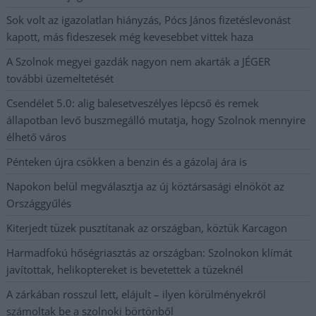
Sok volt az igazolatlan hiányzás, Pócs János fizetéslevonást
kapott, más fideszesek még kevesebbet vittek haza
A Szolnok megyei gazdák nagyon nem akarták a JÉGER
további üzemeltetését
Csendélet 5.0: alig balesetveszélyes lépcső és remek
állapotban levő buszmegálló mutatja, hogy Szolnok mennyire
élhető város
Pénteken újra csökken a benzin és a gázolaj ára is
Napokon belül megválasztja az új köztársasági elnököt az
Országgyűlés
Kiterjedt tüzek pusztítanak az országban, köztük Karcagon
Harmadfokú hőségriasztás az országban: Szolnokon klímát
javítottak, helikoptereket is bevetettek a tüzeknél
A zárkában rosszul lett, elájult – ilyen körülményekről
számoltak be a szolnoki börtönből