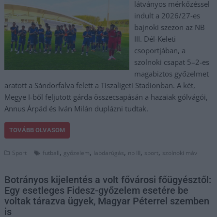
látványos mérkőzéssel
indult a 2026/27-es
bajnoki szezon az NB
III. Dél-Keleti
csoportjában, a
szolnoki csapat 5–2-es
magabiztos győzelmet
aratott a Sándorfalva felett a Tiszaligeti Stadionban. A két,
Megye I-ből feljutott gárda összecsapásán a hazaiak gólvágói,
Annus Árpád és Iván Milán duplázni tudtak.
TOVÁBB OLVASOM
,
,
,
,
,
Sport
futball
győzelem
labdarúgás
nb III
sport
szolnoki máv
Botrányos kijelentés a volt fővárosi főügyésztől:
Egy esetleges Fidesz-győzelem esetére be
voltak tárazva ügyek, Magyar Péterrel szemben
is