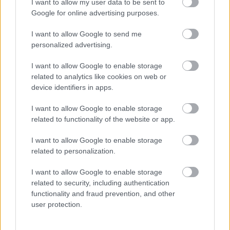
I want to allow my user data to be sent to
a bajnokság legutóbbi
Google for online advertising purposes.
fordulójában.
I want to allow Google to send me
personalized advertising.
TOVÁBB OLVASOM
I want to allow Google to enable storage
,
,
,
,
Sport
győzelem
kosárlabda
olajbányász
sport
Szolnok
related to analytics like cookies on web or
device identifiers in apps.
Szijjártó Péter furcsa elszólása, már nem is a
Fidesz győzelmét reméli
I want to allow Google to enable storage
related to functionality of the website or app.
2026.01.28.
Kiss Lajos
I want to allow Google to enable storage
Szijjártó Péter vagy
related to personalization.
nem tudja, hogy a
választáson pártok és
I want to allow Google to enable storage
jelöltek indulnak, vagy
related to security, including authentication
beismerte, hogy a
functionality and fraud prevention, and other
user protection.
kormány – mint
pártfüggetlen állami