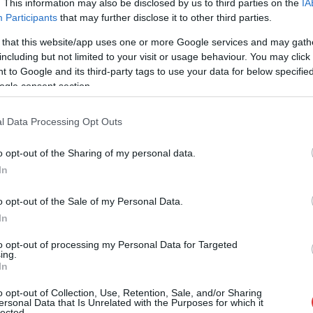
. This information may also be disclosed by us to third parties on the
IA
Participants
that may further disclose it to other third parties.
Az egyik szolnoki képviselő a közösségi
 that this website/app uses one or more Google services and may gath
médiában tette közzé a felhívást, hogy ezen
including but not limited to your visit or usage behaviour. You may click 
események miatt vigyázzunk
 to Google and its third-party tags to use your data for below specifi
gyermekeinkre. A rettegés fokát sikerült
ogle consent section.
ezzel magasabbra emelni városunkban, ám
hivatalos rendőrségi hír egyáltalán nincs
l Data Processing Opt Outs
erről a nem éppen aprócska fontosságú
ügyről.
o opt-out of the Sharing of my personal data.
In
TOVÁBB OLVASOM
o opt-out of the Sale of my Personal Data.
In
to opt-out of processing my Personal Data for Targeted
,
,
,
,
,
,
,
ing.
lnok megye
képviselő
leszólít
rendőrség
Szolnok
települések
valóság
In
o opt-out of Collection, Use, Retention, Sale, and/or Sharing
ersonal Data that Is Unrelated with the Purposes for which it
mert igazgatónő az éjszaka letiltotta mai
lected.