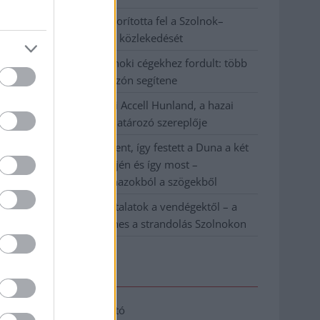
Váratlan fennakadás borította fel a Szolnok–
Kecskemét vasútvonal közlekedését
A polgármester a szolnoki cégekhez fordult: több
száz elbocsátott dolgozón segítene
Csődbe ment a tószegi Accell Hunland, a hazai
kerékpárgyártás meghatározó szereplője
Egyszer fent, egyszer lent, így festett a Duna a két
évvel ezelőtti árvíz idején és így most –
fotógyűjtemény ugyanazokból a szögekből
Ilyenek eddig a tapasztalatok a vendégektől – a
hőhullám miatt ingyenes a strandolás Szolnokon
Elérhetőség
Adatkezelési tájékoztató