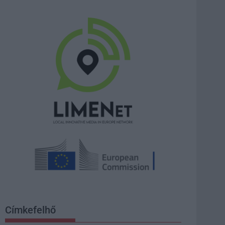
Címkefelhő