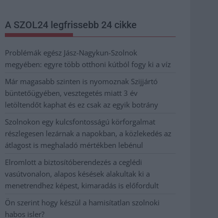
A SZOL24 legfrissebb 24 cikke
Problémák egész Jász-Nagykun-Szolnok
megyében: egyre több otthoni kútból fogy ki a víz
Már magasabb szinten is nyomoznak Szijjártó
büntetőügyében, vesztegetés miatt 3 év
letöltendőt kaphat és ez csak az egyik botrány
Szolnokon egy kulcsfontosságú körforgalmat
részlegesen lezárnak a napokban, a közlekedés az
átlagost is meghaladó mértékben lebénul
Elromlott a biztosítóberendezés a ceglédi
vasútvonalon, alapos késések alakultak ki a
menetrendhez képest, kimaradás is előfordult
Ön szerint hogy készül a hamisítatlan szolnoki
habos isler?