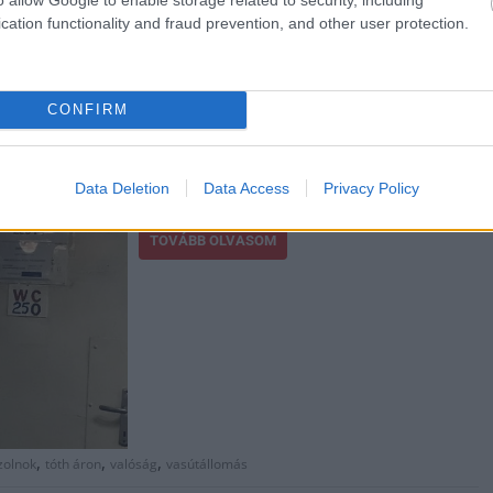
cation functionality and fraud prevention, and other user protection.
son
CONFIRM
Nem retró a kép, hanem friss. Legalább a
kép legyen friss. Azt is kérik, adjunk címet a
képnek. Kétségtelen, hogy ez még 50 évvel
Data Deletion
Data Access
Privacy Policy
ezelőtt sem lett volna elfogadható állapot.
TOVÁBB OLVASOM
,
,
,
zolnok
tóth áron
valóság
vasútállomás