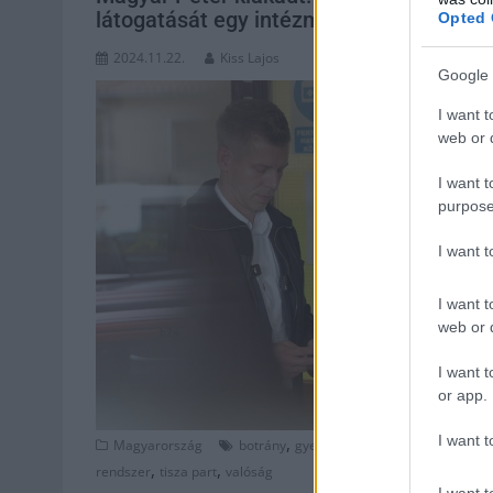
látogatását egy intézményben
Opted 
2024.11.22.
Kiss Lajos
Google 
I want t
web or d
I want t
purpose
I want 
I want t
web or d
I want t
or app.
I want t
,
,
Magyarország
botrány
gyermekotthon
gyermekvédelm
,
,
rendszer
tisza part
valóság
I want t