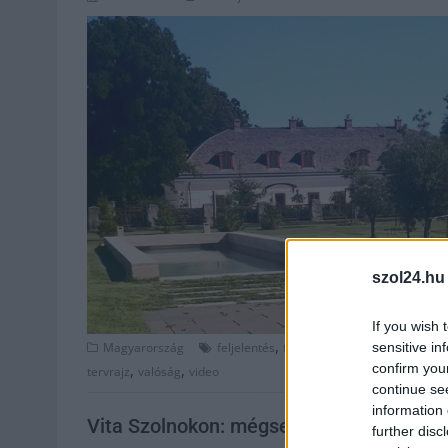
szol24.hu
If you wish 
,
,
,
sensitive in
Magyarország
feljelentés
fotók
Hadházy Ákos
hatvan
confirm you
,
,
tervrajz
valóság
video
continue se
information 
Vita Szolnokon: mégsem álhír a gyerekek
further disc