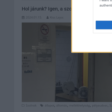
authenti
Hol járunk? Igen, a szolnoki vasútállomá
2024.01.15.
Kiss Lajos
,
,
,
,
Szolnok
állapot
állomás
mellékhelyiség
pályaudvar
S