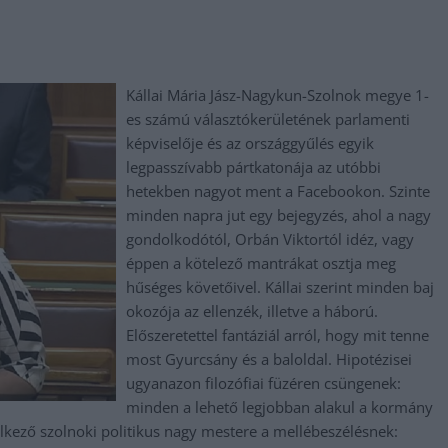
Kállai Mária Jász-Nagykun-Szolnok megye 1-
es számú választókerületének parlamenti
képviselője és az országgyűlés egyik
legpasszívabb pártkatonája az utóbbi
hetekben nagyot ment a Facebookon. Szinte
minden napra jut egy bejegyzés, ahol a nagy
gondolkodótól, Orbán Viktortól idéz, vagy
éppen a kötelező mantrákat osztja meg
hűséges követőivel. Kállai szerint minden baj
okozója az ellenzék, illetve a háború.
Előszeretettel fantáziál arról, hogy mit tenne
most Gyurcsány és a baloldal. Hipotézisei
ugyanazon filozófiai füzéren csüngenek:
minden a lehető legjobban alakul a kormány
lkező szolnoki politikus nagy mestere a mellébeszélésnek: