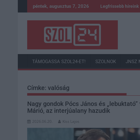
Skip
péntek, augusztus 7, 2026
Legfrissebb híreink
to
content
TÁMOGASSA SZOL24-ET!
SZOLNOK
JNSZ 
Címke:
valóság
Nagy gondok Pócs János és „lebuktató” v
Márió, az interjúalany hazudik
2026.06.20.
Kiss Lajos