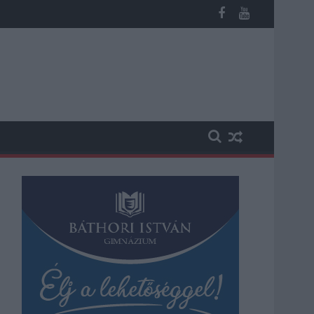
 vesztegetés miatt 3 év letöltendőt kaphat és ez csak az egyik 