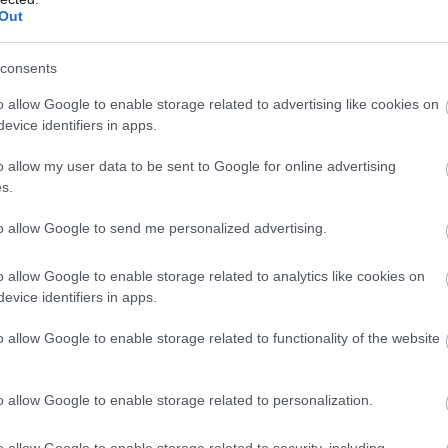
Out
consents
Egy jó előre leszervezett és mindkét fél által
o allow Google to enable storage related to advertising like cookies on
jónak ítélt időpont lett hirtelen alkalmatlan.
evice identifiers in apps.
A politikus úgy fogalmaz, hogy az Orbán-
kormány és emberei (például a
o allow my user data to be sent to Google for online advertising
gyermekvédelmi vezető) mindent
s.
megtesznek, hogy a nyilvánosság ne
értesülhessen a gyermekvédelemben
to allow Google to send me personalized advertising.
uralkodó áldatlan, embertelen állapotokról.
A botrány tovább dagad.
o allow Google to enable storage related to analytics like cookies on
evice identifiers in apps.
TOVÁBB OLVASOM
o allow Google to enable storage related to functionality of the website
o allow Google to enable storage related to personalization.
,
,
,
,
,
,
i
igazgatónő
leszervezett
letiltás
Magyar Péter
orbán-kormány
o allow Google to enable storage related to security, including