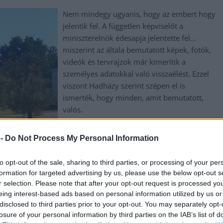
Nem mindegy ugyanis, hogy az embert hogy
jelentik fel. A független képviselőt a
miniszterelnök édesapja jelentette fel…
miszerint az általa bemutatott képek, fotók,
videók és tervrajzok már kimerítik a
személyes adatokkal való visszaélést. Ezzel
viszont Hadházy szerint szépen el is
ismerték, hogy minden, amit bemutatott,
valós.
TOVÁBB OLVASOM
 -
Do Not Process My Personal Information
to opt-out of the sale, sharing to third parties, or processing of your per
,
,
,
,
,
,
formation for targeted advertising by us, please use the below opt-out s
puszta
luxus
miniszterelnök
Orbán Győző
politikus
személyes adat
r selection. Please note that after your opt-out request is processed y
eing interest-based ads based on personal information utilized by us or
disclosed to third parties prior to your opt-out. You may separately opt-
et leszólító, gyermekrablós rémtörténet?
losure of your personal information by third parties on the IAB’s list of