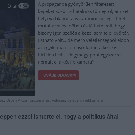
A propaganda gyönyörűen filterezett
képeket közölt a hatalmas tömegről, ám két
helyi webkamera is az ominózus egri teret
mutatta valós időben és látható volt, hogy
bizony igen szellős a közel sem tele levő tér.
Látható volt… de merő véletlenségből előbb
az egyik, majd a másik kamera képe is
hirtelen leállt. Hogyhogy pont egyszerre
némult el a két fix kamera?
TOVÁBB OLVASOM
,
,
,
,
,
tás
Orbán Viktor
országjárás
valóság
véletlen
webkamera
ppen ezzel ismerte el, hogy a politikus által