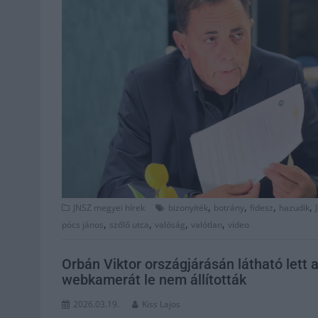
,
,
,
,
JNSZ megyei hírek
bizonyíték
botrány
fidesz
hazudik
,
,
,
,
pöcs jános
szőlő utca
valóság
valótlan
video
Orbán Viktor országjárásán látható lett
webkamerát le nem állították
2026.03.19.
Kiss Lajos