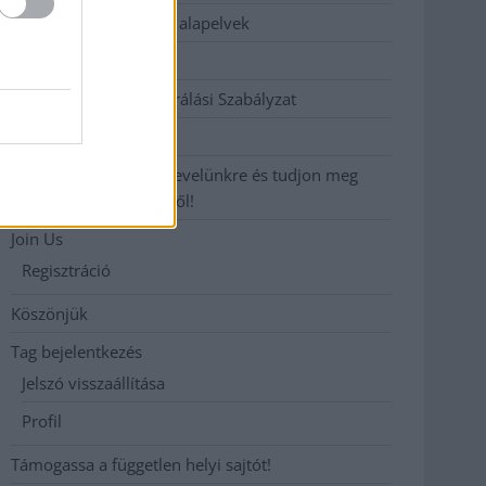
Etikai és függetlenségi alapelvek
Hirdetési árak
Hozzászólási és Moderálási Szabályzat
Impresszum
Iratkozzon fel heti hírlevelünkre és tudjon meg
még többet megyénkről!
Join Us
Regisztráció
Köszönjük
Tag bejelentkezés
Jelszó visszaállítása
Profil
Támogassa a független helyi sajtót!