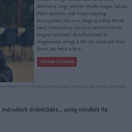
áldozatra, hogy pénzért eladta magát. Juhász
Péter azonban már most rengeteg
bizonyítékot hoz arra, hogy ez a Kiss Márió
nevű interjúalany mond el pénzért bármit
nagyon szívesen. Az influenszert is
megkereste, ahogy a DK-t is, aztán jött Pócs
János, aki felült a lóra.
TOVÁBB OLVASOM
,
,
,
,
,
Jász-Nagykun Szolnok megye
juhász péter
képviselő
kiss márió
lebuktatás
 a mérsékelt érdeklődés… amíg mindkét fix