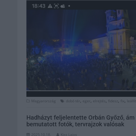
,
,
,
,
,
Magyarország
dobó tér
eger
elrejtés
fidesz
fix
leállí
Hadházyt feljelentette Orbán Győző, ám é
bemutatott fotók, tervrajzok valósak
2025.10.18.
Kiss Lajos