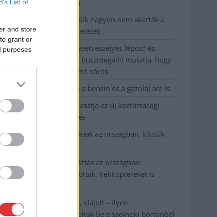
kevesebbet vittek haza
B’s List of
A Szolnok megyei gazdák nagyon nem akarták a
er and store
JÉGER további üzemeltetését
to grant or
Csendélet 5.0: alig balesetveszélyes lépcső és
ed purposes
remek állapotban levő buszmegálló mutatja, hogy
Szolnok mennyire élhető város
Pénteken újra csökken a benzin és a gázolaj ára is
Napokon belül megválasztja az új köztársasági
elnököt az Országgyűlés
Kiterjedt tüzek pusztítanak az országban, köztük
Karcagon
Harmadfokú hőségriasztás az országban:
Szolnokon klímát javítottak, helikoptereket is
bevetettek a tüzeknél
A zárkában rosszul lett, elájult – ilyen
körülményekről számoltak be a szolnoki börtönből