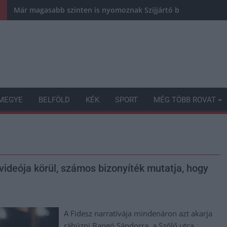
Már magasabb szinten is nyomoznak Szijjártó büntetőügyében,
MEGYE
BELFÖLD
KÉK
SPORT
MÉG TÖBB ROVAT
ideója körül, számos bizonyíték mutatja, hogy
A Fidesz narratívája mindenáron azt akarja
ráhúzni Bangó Sándorra, a Szőlő utca