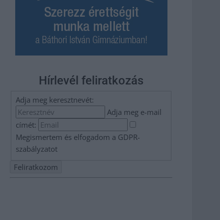
Hírlevél feliratkozás
Adja meg keresztnevét:
Adja meg e-mail
címét:
Megismertem és elfogadom a
GDPR-
szabályzat
ot
Nem szeretne lemaradni semmiről? Csak egy kattintás, és
hírlevelünk a legfrissebb információkkal és exkluzív
tartalmakkal hétről hétre postaládájába érkezik!