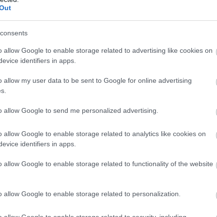
Out
hónappal ezelőtt nem jogerősen felmentette
a bíróság.
consents
TOVÁBB OLVASOM
o allow Google to enable storage related to advertising like cookies on
evice identifiers in apps.
o allow my user data to be sent to Google for online advertising
s.
to allow Google to send me personalized advertising.
o allow Google to enable storage related to analytics like cookies on
evice identifiers in apps.
o allow Google to enable storage related to functionality of the website
e vették
o allow Google to enable storage related to personalization.
A Győr-Moson-Sopron Megyei Rendőr-
főkapitányság eljárást folytat vesztegetés
o allow Google to enable storage related to security, including