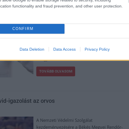
bűntett gyanúja miatt. A rendőrség a Petz
cation functionality and fraud prevention, and other user protection.
Aladár Egyetemi Kórház egyik főorvosa ellen
nyomoz, aki a rendelkezésre álló adatok
szerint az elmúlt időszakban több betegétől
CONFIRM
hálapénzt fogadott el – írja a police.hu. A
nyomozók a doktort gyanúsítottként
kihallgatták, őrizetbe vették, majd ezt
Data Deletion
Data Access
Privacy Policy
követően a Győri Járásbíróság bűnügyi
felügyeletét rendelte el.
TOVÁBB OLVASOM
ovid-igazolást az orvos
A Nemzeti Védelmi Szolgálat
kezdeményezésére a Békés Megyei Rendőr-