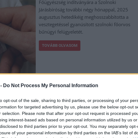
Főügyészség indítványára a Szolnoki
Járásbíróság további négy hónappal, 2025
augusztus hetedikéig meghosszabbította a
vesztegetéssel gyanúsított szolnoki főorvos
bűnügyi felügyeletét.
TOVÁBB OLVASOM
 -
Do Not Process My Personal Information
vesztegetés
to opt-out of the sale, sharing to third parties, or processing of your per
formation for targeted advertising by us, please use the below opt-out s
r selection. Please note that after your opt-out request is processed y
eing interest-based ads based on personal information utilized by us or
disclosed to third parties prior to your opt-out. You may separately opt-
A Debreceni Ítélőtábla jogerősen felmentette
losure of your personal information by third parties on the IAB’s list of