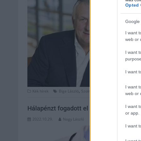
Opted 
Google 
I want t
web or d
I want t
purpose
I want 
I want t
,
,
,
Kék hírek
Bige László
Szolnok
vállalkozó
vesztegetés
web or d
I want t
Hálapénzt fogadott el egy orvos, őrizetb
or app.
2022.10.29.
Nagy László
I want t
I want t