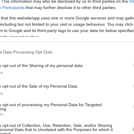
Bige László nagyvállalkozót a vesztegetés
. This information may also be disclosed by us to third parties on the
IA
elfogadásának vádja alól február 14-én, azaz
Participants
that may further disclose it to other third parties.
ma. Tavaly áprilisban első fokon már
 that this website/app uses one or more Google services and may gath
felmentették a milliárdost, aki bűnösségét
including but not limited to your visit or usage behaviour. You may click 
végig tagadta.
 to Google and its third-party tags to use your data for below specifi
ogle consent section.
TOVÁBB OLVASOM
l Data Processing Opt Outs
o opt-out of the Sharing of my personal data.
In
o opt-out of the Sale of my Personal Data.
,
,
Szolnok
vesztegetés
In
észség Bige Lászlóra
to opt-out of processing my Personal Data for Targeted
ing.
In
Letöltendő börtönbüntetést kaphat Bige
o opt-out of Collection, Use, Retention, Sale, and/or Sharing
ersonal Data that Is Unrelated with the Purposes for which it
László a vesztegetési ügyben, miután pár
lected.