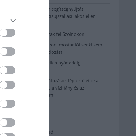
Tragédiába torkollott a segítségnyújtás
elmulasztása, három kisújszállási lakos ellen
emeltek vádat
Hatalmas lángok csaptak fel Szolnokon
Vízitraffipax a Tisza-tavon: mostantól senki sem
úszhatja meg a száguldozást
Szolnokra is megérkezik a nyár eddigi
legkeményebb napja
Már Szolnokon is korlátozások léptek életbe a
tartós hatalmas hőség, a vízhiány és az
áramtakarékosság miatt
Elérhetőség
Adatkezelési tájékoztató