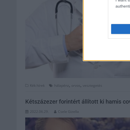
authenti
,
,
Kék hírek
hálapénz
orvos
vesztegetés
Kétszázezer forintért állított ki hamis c
2022.06.29.
Csele Gizella