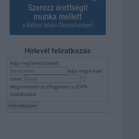
Hírlevél feliratkozás
Adja meg keresztnevét:
Adja meg e-mail
címét:
Megismertem és elfogadom a
GDPR-
szabályzat
ot
Nem szeretne lemaradni semmiről? Csak egy kattintás, és
hírlevelünk a legfrissebb információkkal és exkluzív
tartalmakkal hétről hétre postaládájába érkezik!