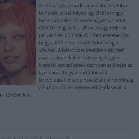
főkapitányság Gazdaságvédelmi Osztálya
büntetőeljárást folytat egy Békés megyei
háziorvos ellen. Az orvos a gyanú szerint
COVID-19 igazolást állított ki egy férfinak
január 4-én 200 000 forintért cserébe úgy,
hogy a férfi nem is fertőződött meg a
vírussal. A háziorvost korábban egy férfi
azzal az indokkal kereste meg, hogy a
kisteleki ismerősének azért van szüksége az
igazolásra, hogy a börtönbe való
bevonulását el tudja halasztani. A rendőrség
a háziorvost vesztegetés elfogadásával, a
a a történteket.