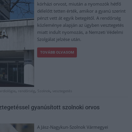
kórházi orvost, miután a nyomozók hétfő
délelőtt tetten érték, amikor a gyanú szerint
pénzt vett át egyik betegétől. A rendőrség
közleménye alapján az ügyben vesztegetés
miatt indult nyomozás, a Nemzeti Védelmi
Szolgálat jelzése után.
TOVÁBB OLVASOM
,
,
,
ardiológia
rendőrség
Szolnok
vesztegetés
ztegetéssel gyanúsított szolnoki orvos
A Jász-Nagykun-Szolnok Vármegyei