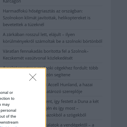
Karcagon
Harmadfokú hőségriasztás az országban:
Szolnokon klímát javítottak, helikoptereket is
bevetettek a tüzeknél
A zárkában rosszul lett, elájult – ilyen
körülményekről számoltak be a szolnoki börtönből
Váratlan fennakadás borította fel a Szolnok–
Kecskemét vasútvonal közlekedését
A polgármester a szolnoki cégekhez fordult: több
száz elbocsátott dolgozón segítene
Csődbe ment a tószegi Accell Hunland, a hazai
kerékpárgyártás meghatározó szereplője
sonal or
ection to
Egyszer fent, egyszer lent, így festett a Duna a két
ou may
évvel ezelőtti árvíz idején és így most –
 personal
fotógyűjtemény ugyanazokból a szögekből
out of the
 downstream
Ilyenek eddig a tapasztalatok a vendégektől – a