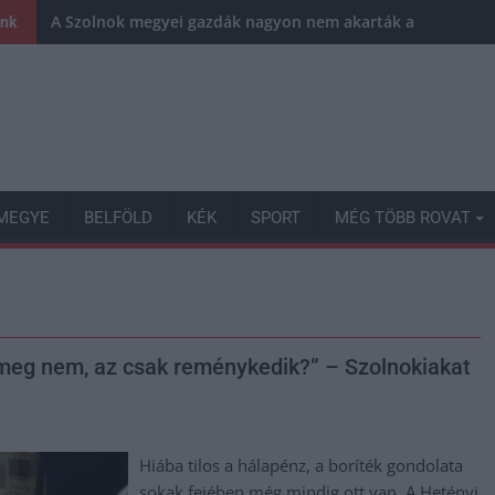
A Szolnok megyei gazdák nagyon nem akarták a JÉGER tov
ink
MEGYE
BELFÖLD
KÉK
SPORT
MÉG TÖBB ROVAT
ki meg nem, az csak reménykedik?” – Szolnokiakat
Hiába tilos a hálapénz, a boríték gondolata
sokak fejében még mindig ott van. A Hetényi