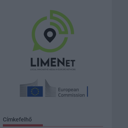
Címkefelhő