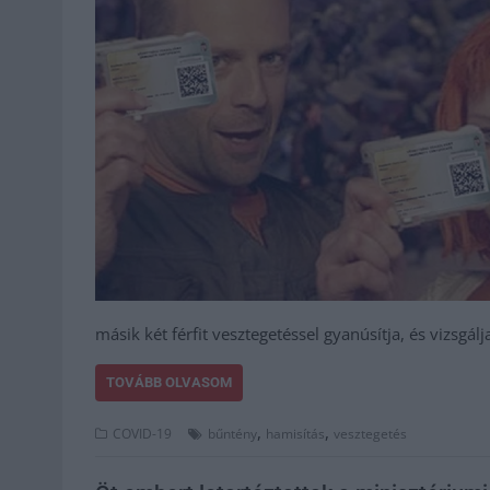
másik két férfit vesztegetéssel gyanúsítja, és vizsgálj
TOVÁBB OLVASOM
,
,
COVID-19
bűntény
hamisítás
vesztegetés