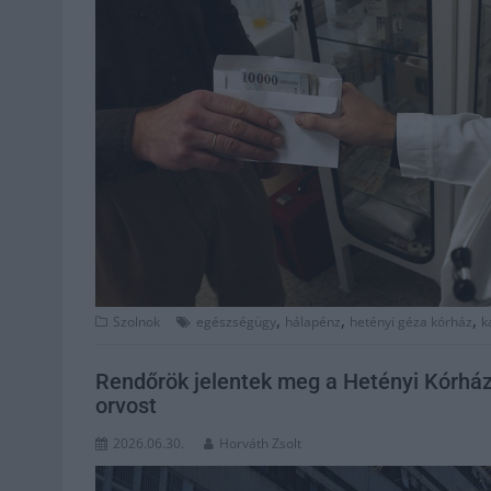
,
,
,
Szolnok
egészségügy
hálapénz
hetényi géza kórház
k
Rendőrök jelentek meg a Hetényi Kórház
orvost
2026.06.30.
Horváth Zsolt