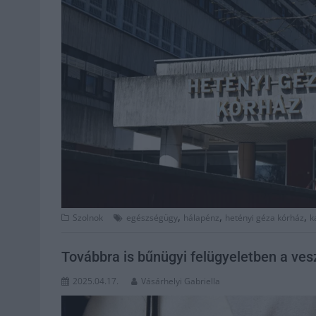
,
,
,
Szolnok
egészségügy
hálapénz
hetényi géza kórház
k
Továbbra is bűnügyi felügyeletben a ves
2025.04.17.
Vásárhelyi Gabriella