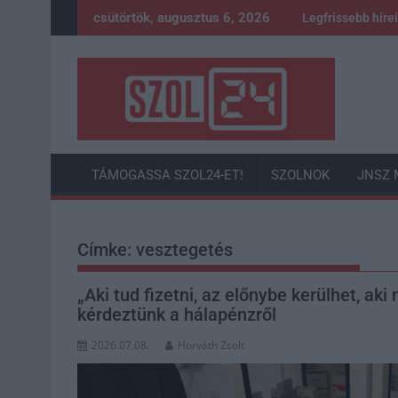
Skip
csütörtök, augusztus 6, 2026
Legfrissebb híre
to
content
TÁMOGASSA SZOL24-ET!
SZOLNOK
JNSZ 
Címke:
vesztegetés
„Aki tud fizetni, az előnybe kerülhet, a
kérdeztünk a hálapénzről
2026.07.08.
Horváth Zsolt