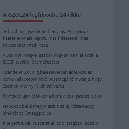
A SZOL24 legfrissebb 24 cikke
Sok volt az igazolatlan hiányzás, Pócs János
fizetéslevonást kapott, más fideszesek még
kevesebbet vittek haza
A Szolnok megyei gazdák nagyon nem akarták a
JÉGER további üzemeltetését
Csendélet 5.0: alig balesetveszélyes lépcső és
remek állapotban levő buszmegálló mutatja, hogy
Szolnok mennyire élhető város
Pénteken újra csökken a benzin és a gázolaj ára is
Napokon belül megválasztja az új köztársasági
elnököt az Országgyűlés
Kiterjedt tüzek pusztítanak az országban, köztük