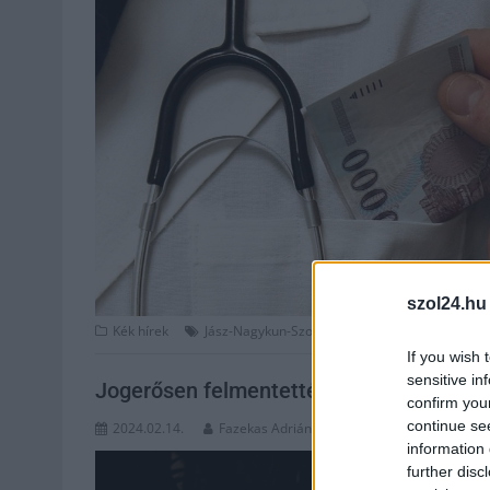
szol24.hu
,
,
,
Kék hírek
Jász-Nagykun-Szolnok megye
orvos
Szolnok
If you wish 
sensitive in
Jogerősen felmentették Bige Lászlót
confirm you
continue se
2024.02.14.
Fazekas Adrián
information 
further disc