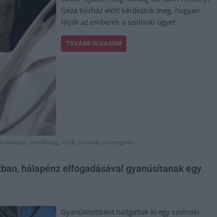
Géza Kórház előtt kérdeztük meg, hogyan
látják az emberek a szolnoki ügyet.
TOVÁBB OLVASOM
,
,
,
,
ardiológia
rendőrség
sz24
Szolnok
vesztegetés
ban, hálapénz elfogadásával gyanúsítanak egy
Gyanúsítottként hallgattak ki egy szolnoki