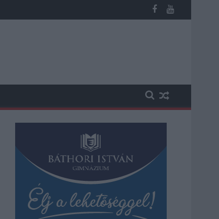
ábbi üzemeltetését