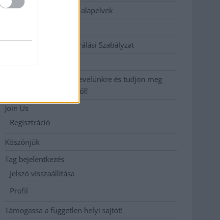
Etikai és függetlenségi alapelvek
Hirdetési árak
Hozzászólási és Moderálási Szabályzat
Impresszum
Iratkozzon fel heti hírlevelünkre és tudjon meg
még többet megyénkről!
Join Us
Regisztráció
Köszönjük
Tag bejelentkezés
Jelszó visszaállítása
Profil
Támogassa a független helyi sajtót!