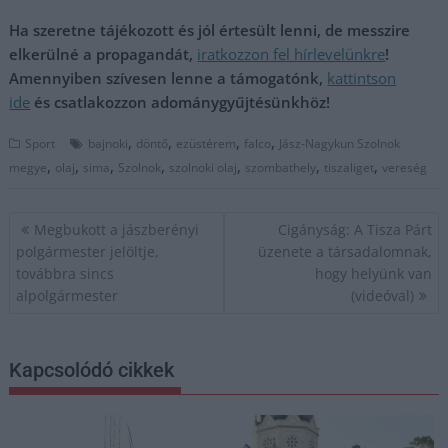
Ha szeretne tájékozott és jól értesült lenni, de messzire
elkerülné a propagandát,
iratkozzon fel hírlevelünkre
!
Amennyiben szívesen lenne a támogatónk,
kattintson
ide
és csatlakozzon adománygyűjtésünkhöz!
,
,
,
,
Sport
bajnoki
döntő
ezüstérem
falco
Jász-Nagykun Szolnok
,
,
,
,
,
,
,
megye
olaj
sima
Szolnok
szolnoki olaj
szombathely
tiszaliget
vereség
Bejegyzés
Megbukott a jászberényi
Cigányság: A Tisza Párt
navigáció
polgármester jelöltje,
üzenete a társadalomnak,
továbbra sincs
hogy helyünk van
alpolgármester
(videóval)
Kapcsolódó cikkek