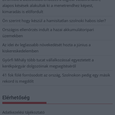
alapos késések alakultak ki a menetrendhez képest,
kimaradás is előfordult
Ön szerint hogy készül a hamisítatlan szolnoki habos isler?
Országos ellenőrzés indult a hazai akkumulátoripari
üzemekben
Az idei év leglassabb növekedését hozta a június a
kiskereskedelemben
Györfi Mihály több tucat vállalkozással egyeztetett a
kerékpárgyár dolgozóinak megsegítéséről
41 fok fölé forrósodott az ország, Szolnokon pedig egy másik
rekord is megdőlt
Elérhetőség
Adatkezelési tájékoztató