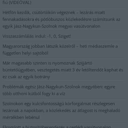
fiú (VIDEÓVAL)
Hétfőn kezdik, csütörtökön végeznek – lezárás miatt
fennakadásokra és pótlóbuszos közlekedésre számítsunk az
egyik Jász-Nagykun-Szolnok megyei vasútvonalon
Visszaszámlálás indul: -1, 0, Sziget!
Magyarország jobban látszik közelről – heti médiaszemle a
független helyi sajtóból
Már magasabb szinten is nyomoznak Szijjártó
büntetőügyében, vesztegetés miatt 3 év letöltendőt kaphat és
ez csak az egyik botrány
Problémák egész Jász-Nagykun-Szolnok megyében: egyre
több otthoni kútból fogy ki a víz
Szolnokon egy kulcsfontosságú körforgalmat részlegesen
lezárnak a napokban, a közlekedés az átlagost is meghaladó
mértékben lebénul
Elromlott a biztosítóberendezés a ceglédi vasútvonalon,