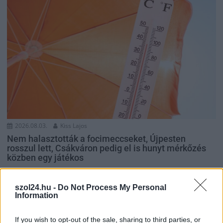
2026.08.03.
Kiss Lajos
Nem halasztották a focimeccseket, Újpesten
rosszul lett, Csákváron pedig el is hunyt mérkőzés
közben egy játékos
A szárazság mellett igazán brutális hőhullám sújtja hazánkat
és ez az állapot még romlani is fog...
szol24.hu -
Do Not Process My Personal
Information
Sport
If you wish to opt-out of the sale, sharing to third parties, or