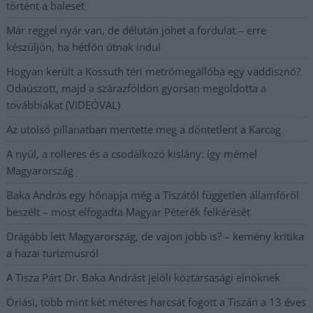
történt a baleset
Már reggel nyár van, de délután jöhet a fordulat – erre
készüljön, ha hétfőn útnak indul
Hogyan került a Kossuth téri metrómegállóba egy vaddisznó?
Odaúszott, majd a szárazföldön gyorsan megoldotta a
továbbiakat (VIDEÓVAL)
Az utolsó pillanatban mentette meg a döntetlent a Karcag
A nyúl, a rolleres és a csodálkozó kislány: így mémel
Magyarország
Baka András egy hónapja még a Tiszától független államfőről
beszélt – most elfogadta Magyar Péterék felkérését
Drágább lett Magyarország, de vajon jobb is? – kemény kritika
a hazai turizmusról
A Tisza Párt Dr. Baka Andrást jelöli köztársasági elnöknek
Óriási, több mint két méteres harcsát fogott a Tiszán a 13 éves