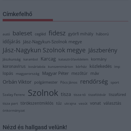
Címkefelhő
fidesz
baleset
györfi mihály
cegléd
háború
autó
időjárás
Jász-Nagykun-Szolnok megye
Jász-Nagykun Szolnok megye
Jászberény
Karcag
kormány
Jászkunság
karambol
katasztrófavédelem
közlekedés
koronavírus
kórház
kosárlabda
kunszentmárton
lmp
Magyar Péter
máv
lopás
mezőtúr
magyarország
rendőrség
Orbán Viktor
polgármester
Pócs János
sport
Szolnok
tisza
tiszafüred
Szalay Ferenc
tisza-tó
tiszaföldvár
törökszentmiklós
vonat
választás
tűz
tisza part
vasút
ukrajna
önkormányzat
Nézd és hallgasd velünk!