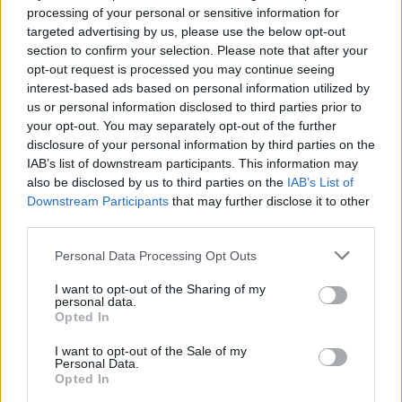
processing of your personal or sensitive information for
targeted advertising by us, please use the below opt-out
section to confirm your selection. Please note that after your
opt-out request is processed you may continue seeing
interest-based ads based on personal information utilized by
us or personal information disclosed to third parties prior to
your opt-out. You may separately opt-out of the further
disclosure of your personal information by third parties on the
IAB’s list of downstream participants. This information may
also be disclosed by us to third parties on the
IAB’s List of
Downstream Participants
that may further disclose it to other
third parties.
2026.07.30.
Fazekas Adrián
Please note that this website/app uses one or more Google
Personal Data Processing Opt Outs
A Szolnoki Sportcentrum tehetségével, történelmi
services and may gather and store information including but
létszámú válogatott utazik az U20-as atlétikai
not limited to your visit or usage behaviour. You may click to
I want to opt-out of the Sharing of my
világbajnokságra
personal data.
grant or deny consent to Google and its third-party tags to
Opted In
Minden idők egyik legnépesebb magyar keretével
use your data for below specified purposes in below Google
képviselteti magát a hazai atlétika a jövő héten
consent section.
I want to opt-out of the Sale of my
megrendezendő U20-as...
Personal Data.
Opted In
Sport