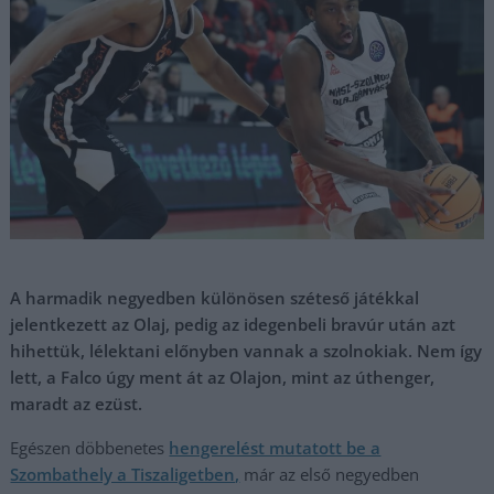
A harmadik negyedben különösen széteső játékkal
jelentkezett az Olaj, pedig az idegenbeli bravúr után azt
hihettük, lélektani előnyben vannak a szolnokiak. Nem így
lett, a Falco úgy ment át az Olajon, mint az úthenger,
maradt az ezüst.
Egészen döbbenetes
hengerelést mutatott be a
Szombathely a Tiszaligetben,
már az első negyedben