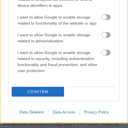
meg e-mail címét:
device identifiers in apps.
Megismertem és elfogadom a
GDPR-szabályzat
ot
I want to allow Google to enable storage
related to functionality of the website or app.
Nem szeretne lemaradni semmiről? Csak egy kattintás, és hírlevelünk a
I want to allow Google to enable storage
legfrissebb információkkal és exkluzív tartalmakkal hétről hétre
related to personalization.
postaládájába érkezik!
I want to allow Google to enable storage
related to security, including authentication
A SZOL24 legfrissebb 24 cikke
functionality and fraud prevention, and other
user protection.
A magyarok közel harmadának teljesen kiürül a kasszája
hónap végére
CONFIRM
Néma tisztelgéssel és szirénaszóval emlékeztek a hősi halált
halt tűzoltókra Jász-Nagykun-Szolnok megyében
Data Deletion
Data Access
Privacy Policy
Hajnalban csaptak fel a lángok Kisújszálláson
Szalagkorlátnak csapódott egy autó a 4-es főúton, Szajolnál