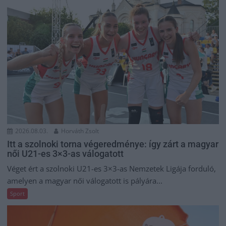
2026.08.03.
Horváth Zsolt
Itt a szolnoki torna végeredménye: így zárt a magyar
női U21-es 3×3-as válogatott
Véget ért a szolnoki U21-es 3×3-as Nemzetek Ligája forduló,
amelyen a magyar női válogatott is pályára...
Sport