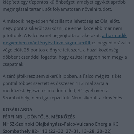
kiépített egy tízpontos különbséget, amelyet egy-két apróbb
megingással tartani, sőt folyamatosan növelni tudott.
A második negyedben felcsillant a lehetőség az Olaj előtt,
négy pontra sikerült zárkózni, de ennél közelebb már nem
jutottunk. A Falco ismét begyújtotta a rakétákat,
a harmadik
negyedben már fényév távolságra került
és negyed órával a
vége előtt 25 pontos előnyre tett szert, a hazai közönség
döbbent csenddel fogadta, hogy ezúttal nagyon nem megy a
csapatnak.
A záró játékrész sem sikerült jobban, a Falco még itt is két
ponttal többet szerzett és összesen 113-mal zárta a
mérkőzést. Egészen sima döntő lett, 31-gyel nyert a
Szombathely, nem így képzeltük. Nem sikerült a címvédés.
KOSÁRLABDA
FÉRFI NB I, DÖNTŐ, 5. MÉRKŐZÉS
NHSZ-Szolnoki Olajbányász–Falco-Vulcano Energia KC
Szombathely 82–113 (22–32, 27–31, 13–28, 20–22)