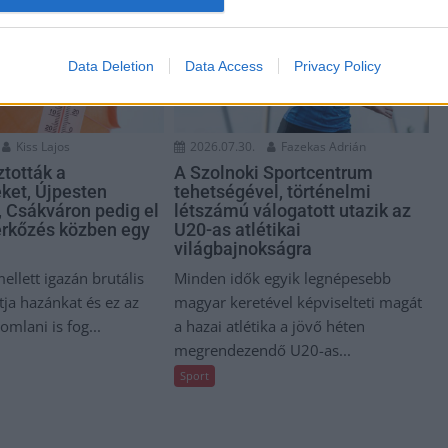
Data Deletion
Data Access
Privacy Policy
Kiss Lajos
2026.07.30.
Fazekas Adrián
tották a
A Szolnoki Sportcentrum
ket, Újpesten
tehetségével, történelmi
t, Csákváron pedig el
létszámú válogatott utazik az
érkőzés közben egy
U20-as atlétikai
világbajnokságra
ellett igazán brutális
Minden idők egyik legnépesebb
ja hazánkat és ez az
magyar keretével képviselteti magát
omlani is fog...
a hazai atlétika a jövő héten
megrendezendő U20-as...
Sport