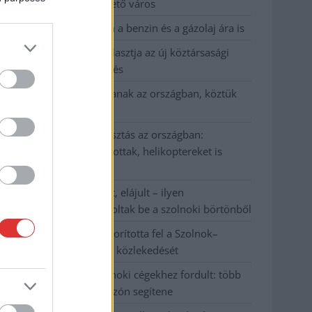
Szolnok mennyire élhető város
Pénteken újra csökken a benzin és a gázolaj ára is
Napokon belül megválasztja az új köztársasági
elnököt az Országgyűlés
Kiterjedt tüzek pusztítanak az országban, köztük
Karcagon
Harmadfokú hőségriasztás az országban:
Szolnokon klímát javítottak, helikoptereket is
bevetettek a tüzeknél
A zárkában rosszul lett, elájult – ilyen
körülményekről számoltak be a szolnoki börtönből
Váratlan fennakadás borította fel a Szolnok–
Kecskemét vasútvonal közlekedését
A polgármester a szolnoki cégekhez fordult: több
száz elbocsátott dolgozón segítene