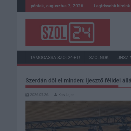
Skip
péntek, augusztus 7, 2026
Legfrissebb híreink
to
content
TÁMOGASSA SZOL24-ET!
SZOLNOK
JNSZ 
Szerdán dől el minden: ijesztő félidei ál
2026.05.26.
Kiss Lajos