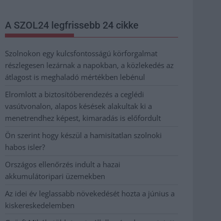
A SZOL24 legfrissebb 24 cikke
Szolnokon egy kulcsfontosságú körforgalmat
részlegesen lezárnak a napokban, a közlekedés az
átlagost is meghaladó mértékben lebénul
Elromlott a biztosítóberendezés a ceglédi
vasútvonalon, alapos késések alakultak ki a
menetrendhez képest, kimaradás is előfordult
Ön szerint hogy készül a hamisítatlan szolnoki
habos isler?
Országos ellenőrzés indult a hazai
akkumulátoripari üzemekben
Az idei év leglassabb növekedését hozta a június a
kiskereskedelemben