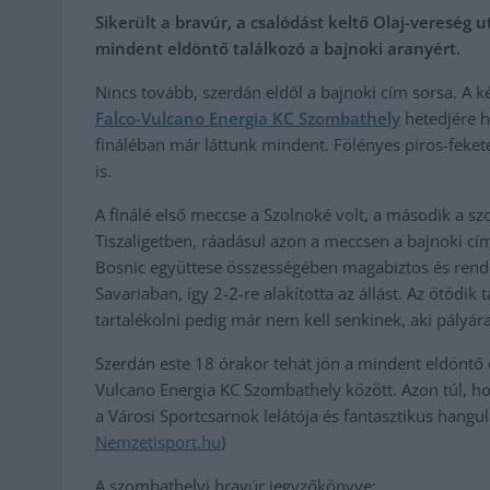
Sikerült a bravúr, a csalódást keltő Olaj-vereség 
mindent eldöntő találkozó a bajnoki aranyért.
Nincs tovább, szerdán eldől a bajnoki cím sorsa. A 
Falco-Vulcano Energia KC Szombathely
hetedjére h
fináléban már láttunk mindent. Fölényes piros-fekete 
is.
A finálé első meccse a Szolnoké volt, a második a s
Tiszaligetben, ráadásul azon a meccsen a bajnoki c
Bosnic együttese összességében magabiztos és rendk
Savariaban, így 2-2-re alakította az állást. Az ötödik
tartalékolni pedig már nem kell senkinek, aki pályára
Szerdán este 18 órakor tehát jön a mindent eldöntő
Vulcano Energia KC Szombathely között. Azon túl, hog
a Városi Sportcsarnok lelátója és fantasztikus hangul
Nemzetisport.hu
)
A szombathelyi bravúr jegyzőkönyve: