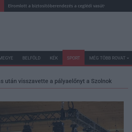
Elromlott a biztosítóberendezés a ceglédi vasútvonalon, alap
MEGYE
BELFÖLD
KÉK
SPORT
MÉG TÖBB ROVAT
lás után visszavette a pályaelőnyt a Szolnok