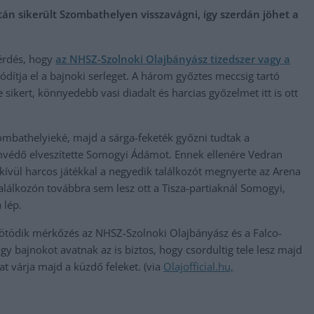
után sikerült Szombathelyen visszavágni, így szerdán jöhet a
kérdés, hogy
az NHSZ-Szolnoki Olajbányász tizedszer vagy a
ódítja el a bajnoki serleget. A három győztes meccsig tartó
sikert, könnyedebb vasi diadalt és harcias győzelmet itt is ott
zombathelyieké, majd a sárga-feketék győzni tudtak a
ímvédő elveszítette Somogyi Ádámot. Ennek ellenére Vedran
ívül harcos játékkal a negyedik találkozót megnyerte az Arena
 találkozón továbbra sem lesz ott a Tisza-partiaknál Somogyi,
 lép.
 ötödik mérkőzés az NHSZ-Szolnoki Olajbányász és a Falco-
y bajnokot avatnak az is biztos, hogy csordultig tele lesz majd
at várja majd a küzdő feleket. (via
Olajofficial.hu,