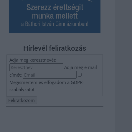
Hírlevél feliratkozás
Adja meg keresztnevét:
Adja meg e-mail
címét:
Megismertem és elfogadom a
GDPR-
szabályzat
ot
Nem szeretne lemaradni semmiről? Csak egy kattintás, és
hírlevelünk a legfrissebb információkkal és exkluzív
tartalmakkal hétről hétre postaládájába érkezik!