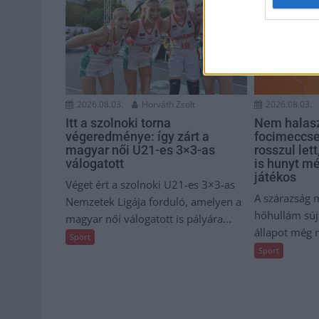
2026.08.03.
Horváth Zsolt
2026.08.03.
Itt a szolnoki torna
Nem halasz
végeredménye: így zárt a
focimeccse
magyar női U21-es 3×3-as
rosszul let
válogatott
is hunyt m
játékos
Véget ért a szolnoki U21-es 3×3-as
A szárazság m
Nemzetek Ligája forduló, amelyen a
hőhullám sújt
magyar női válogatott is pályára...
állapot még r
Sport
Sport