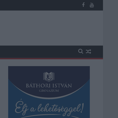
os késések alakultak ki a menetrendhez képest, kimaradás is előf