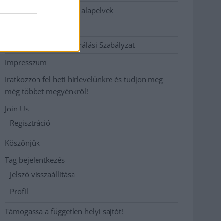
Etikai és függetlenségi alapelvek
Hirdetési árak
Hozzászólási és Moderálási Szabályzat
Impresszum
Iratkozzon fel heti hírlevelünkre és tudjon meg
még többet megyénkről!
Join Us
Regisztráció
Köszönjük
Tag bejelentkezés
Jelszó visszaállítása
Profil
Támogassa a független helyi sajtót!