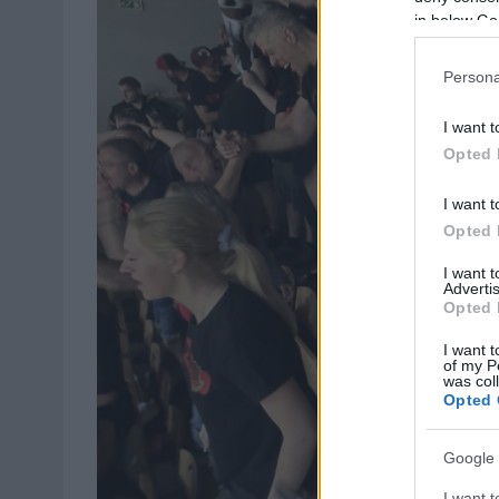
in below Go
Persona
I want t
Opted 
I want t
Opted 
I want 
Advertis
Opted 
I want t
of my P
was col
Opted 
Google 
I want t