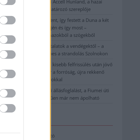
Csődbe ment a tószegi Accell Hunland, a hazai
kerékpárgyártás meghatározó szereplője
Egyszer fent, egyszer lent, így festett a Duna a két
évvel ezelőtti árvíz idején és így most –
fotógyűjtemény ugyanazokból a szögekből
Ilyenek eddig a tapasztalatok a vendégektől – a
hőhullám miatt ingyenes a strandolás Szolnokon
Nem biztató: a hétvégi kisebb felfrissülés után jövő
héten megint visszatér a forróság, újra rekkenő
hőség jön, akár 38 fokokkal
Közzétették a szakértői állásfoglalást, a Fiumei úti
fák többsége szakszerűen már nem ápolható
Elérhetőség
Adatkezelési tájékoztató