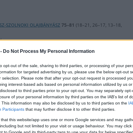
SZ-SZOLNOKI OLAJBÁNYÁSZ
75–81
(18–21, 26–17, 13–18,
y
 -
Do Not Process My Personal Information
PERL
15,
Peterson
7,
Whelan
12/3,
Keller
to opt-out of the sale, sharing to third parties, or processing of your per
er
3,
BARNES
11/3,
SKEENS
10.
Csere:
PALLAI
13/3,
Wójcik
8,
H
formation for targeted advertising by us, please use the below opt-out s
r selection. Please note that after your opt-out request is processed y
. p.:
24–21.
14. p.:
33–21.
17. p.:
35–25.
20. p.:
44–38.
22.
eing interest-based ads based on personal information utilized by us or
.
37. p.:
69–71.
39. p.:
73–77
disclosed to third parties prior to your opt-out. You may separately opt-
ása:
2–2
losure of your personal information by third parties on the IAB’s list of
. This information may also be disclosed by us to third parties on the
IA
polgármester is. (Fotók: Györfi Mihály – Facebook)
Participants
that may further disclose it to other third parties.
 that this website/app uses one or more Google services and may gath
including but not limited to your visit or usage behaviour. You may click 
 to Google and its third-party tags to use your data for below specifi