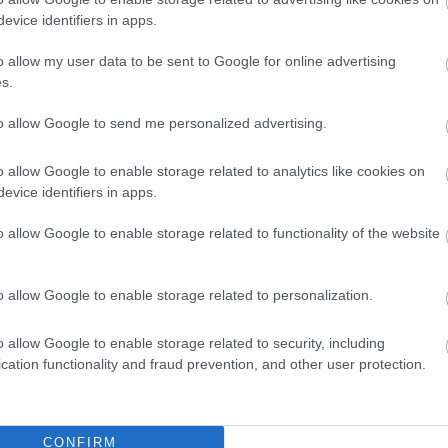
evice identifiers in apps.
o allow my user data to be sent to Google for online advertising
s.
messzire elkerülné a propagandát,
iratkozzon fel hírlevelünkre
!
to allow Google to send me personalized advertising.
tson ide
és csatlakozzon adománygyűjtésünkhöz!
o allow Google to enable storage related to analytics like cookies on
,
,
,
,
,
gykun Szolnok megye
kosárlabda
olaj
Szolnok
szolnoki olaj
szombathely
evice identifiers in apps.
o allow Google to enable storage related to functionality of the website
Eltűnt egy hétéves kislány Jász-Nagykun-Szolnok
megyéből, egy kapcsolattartási találkozás óta semmi
nyoma
o allow Google to enable storage related to personalization.
o allow Google to enable storage related to security, including
cation functionality and fraud prevention, and other user protection.
CONFIRM