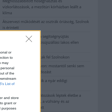
Meghosszabbított hőségriasztás és
vízkorlátozások, a mezőtúri kórházban leállt a
klíma
Átszervezi működését az osztrák óriáscég, Szolnok
is érintett
Tragédiába torkollott a segítségnyújtás
elmulasztása, három kisújszállási lakos ellen
emeltek vádat
sonal or
Hatalmas lángok csaptak fel Szolnokon
ection to
ou may
Vízitraffipax a Tisza-tavon: mostantól senki sem
 personal
úszhatja meg a száguldozást
out of the
 downstream
Szolnokra is megérkezik a nyár eddigi
B’s List of
legkeményebb napja
Már Szolnokon is korlátozások léptek életbe a
er and store
tartós hatalmas hőség, a vízhiány és az
to grant or
áramtakarékosság miatt
ed purposes