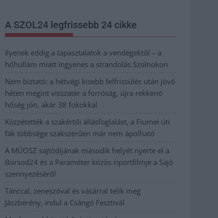
A SZOL24 legfrissebb 24 cikke
Ilyenek eddig a tapasztalatok a vendégektől – a
hőhullám miatt ingyenes a strandolás Szolnokon
Nem biztató: a hétvégi kisebb felfrissülés után jövő
héten megint visszatér a forróság, újra rekkenő
hőség jön, akár 38 fokokkal
Közzétették a szakértői állásfoglalást, a Fiumei úti
fák többsége szakszerűen már nem ápolható
A MÚOSZ sajtódíjának második helyét nyerte el a
Borsod24 és a Paraméter közös riportfilmje a Sajó
szennyezéséről
Tánccal, zeneszóval és vásárral telik meg
Jászberény, indul a Csángó Fesztivál