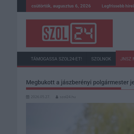
Skip
csütörtök, augusztus 6, 2026
Legfrissebb híre
to
content
TÁMOGASSA SZOL24-ET!
SZOLNOK
JNSZ 
Megbukott a jászberényi polgármester je
2026.05.27.
szol24.hu