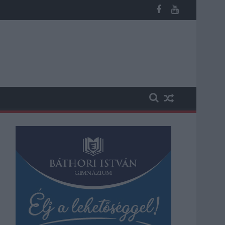
megint visszatér a forróság, újra rekkenő hőség jön, akár 38 foko