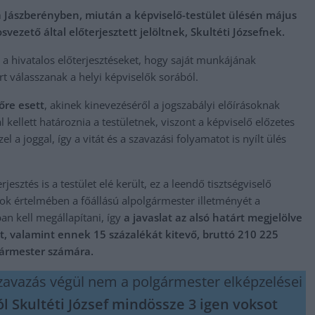
a Jászberényben, miután a képviselő-testület ülésén május
ezető által előterjesztett jelöltnek, Skultéti Józsefnek.
e a hivatalos előterjesztéseket, hogy saját munkájának
rt válasszanak a helyi képviselők sorából.
őre esett
, akinek kinevezéséről a jogszabályi előírásoknak
 kellett határoznia a testületnek, viszont a képviselő előzetes
l a joggal, így a vitát és a szavazási folyamatot is nyílt ülés
sztés is a testület elé került, ez a leendő tisztségviselő
yok értelmében a főállású alpolgármester illetményét a
an kell megállapítani, így
a javaslat az alsó határt megjelölve
yt, valamint ennek 15 százalékát kitevő, bruttó 210 225
lgármester számára.
 szavazás végül nem a polgármester elképzelései
l Skultéti József mindössze 3 igen voksot