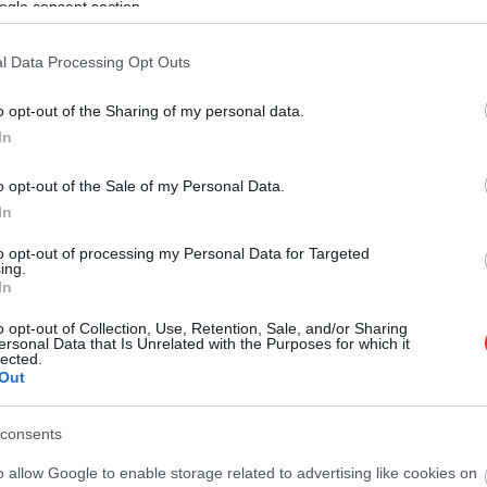
ogle consent section.
l Data Processing Opt Outs
o opt-out of the Sharing of my personal data.
In
Fazekas Adrián
2026.08.05.
Horváth Zsolt
o opt-out of the Sale of my Personal Data.
torkollott a
Szolnokra is megérkezik a nyár
In
újtás elmulasztása,
eddigi legkeményebb napja
szállási lakos ellen
to opt-out of processing my Personal Data for Targeted
A nyár eddigi egyik legnehezebb
ing.
dat
In
napjára készülhetnek a szolnokiak. A
netelű közúti baleset
hőmérséklet veszélyesen magasra
o opt-out of Collection, Use, Retention, Sale, and/or Sharing
ozása, segítségnyújtás
emelkedik, miközben a...
ersonal Data that Is Unrelated with the Purposes for which it
és bűnpártolás miatt áll
lected.
JNSZ megyei hírek
Out
árom kisújszállási...
ek
consents
o allow Google to enable storage related to advertising like cookies on