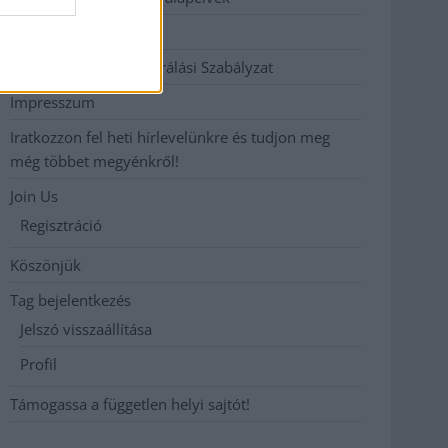
Hirdetési árak
Hozzászólási és Moderálási Szabályzat
Impresszum
Iratkozzon fel heti hírlevelünkre és tudjon meg
még többet megyénkről!
Join Us
Regisztráció
Köszönjük
Tag bejelentkezés
Jelszó visszaállítása
Profil
Támogassa a független helyi sajtót!