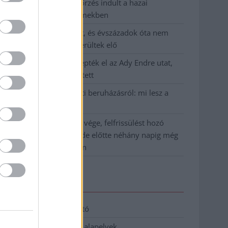
Átfogó országos ellenőrzés indult a hazai
akkumulátoripari üzemekben
A Tisza visszahúzódott, és évszázadok óta nem
látott maradványok kerültek elő
Mentők és rendőrök lepték el az Ady Endre utat,
egy kerékpáros is érintett
Parázs vita a Fiumei úti beruházásról: mi lesz a
fákkal?
Végre látszik az alagút vége, felfrissülést hozó
hidegfront közeledik, de előtte néhány napig még
pokoli rekordhőség jön
Elérhetőség
Adatkezelési tájékoztató
Etikai és függetlenségi alapelvek