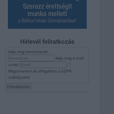
Hírlevél feliratkozás
Adja meg keresztnevét:
Adja meg e-mail
címét:
Megismertem és elfogadom a
GDPR-
szabályzat
ot
Nem szeretne lemaradni semmiről? Csak egy kattintás, és
hírlevelünk a legfrissebb információkkal és exkluzív
tartalmakkal hétről hétre postaládájába érkezik!