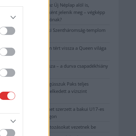
A NER kihúzta a talajt az Új Néplap alól is,
immáron csak hetilapként jelenik meg – végképp
vége a nyomtatott sajtónak?
Befejeződött a szolnoki Szentháromság-templom
felújítása
Szimfonikus köntösben tért vissza a Queen világa
a fővárosba
Ilyen, amikor „fél” a Tisza – a durva csapadékhiány
nagyon meglátszik
Lehet, hogy mégis megússzuk Paks teljes
leállítását, némileg emelkedett a vízszint
(VIDEÓVAL)
Tugyi Zétény ezüstérmet szerzett a bakui U17-es
birkózó-világbajnokságon
Jászberényben is korlátozásokat vezetnek be