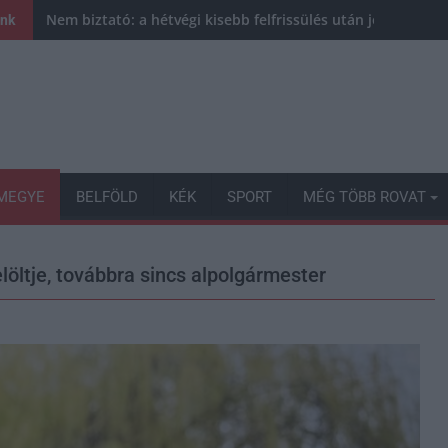
Nem biztató: a hétvégi kisebb felfrissülés után jövő héten 
ink
MEGYE
BELFÖLD
KÉK
SPORT
MÉG TÖBB ROVAT
löltje, továbbra sincs alpolgármester