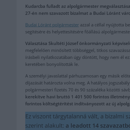
Kudarcba fulladt az alpolgármester megválasztás
27-én nem szavazott bizalmat a Budai Lóránt városv
Budai Lóránt polgármester
azzal a céllal nyújtotta b
segítésére és helyettesítésére főállású alpolgármeste
Választása Skultéti József önkormányzati képvisel
megfelelően minősített többséggel, titkos szavazással
írásbeli nyilatkozatában úgy döntött, hogy nem él ezze
keretében bonyolították le.
A személyi javaslattal párhuzamosan egy másik előterje
díjazását határozta volna meg. A hatályos jogszabál
polgármesteri fizetés 70 és 90 százaléka közötti sávb
kerekítve havi bruttó 1 401 500 forintos illetmén
forintos költségtérítést indítványozott az új alpo
Ez viszont tárgytalanná vált, a bizalmi
szerint alakult:
a leadott 14 szavazatbó