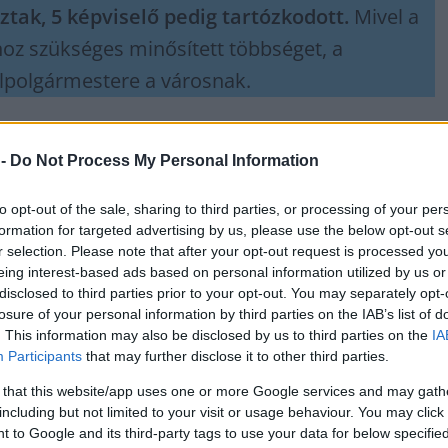
ak, 5 képviselő pedig tartózkodott.
Mivel a
oz szükséges minősített többséget, a
alpolgármestere a városnak.
 -
Do Not Process My Personal Information
messzire elkerülné a propagandát,
iratkozzon fel hírlevelünkre
!
tson ide
és csatlakozzon adománygyűjtésünkhöz!
to opt-out of the sale, sharing to third parties, or processing of your per
,
,
formation for targeted advertising by us, please use the below opt-out s
óránt
Jászberény
skultéti józsef
r selection. Please note that after your opt-out request is processed y
eing interest-based ads based on personal information utilized by us or
a
Hiába a legutóbbi bravúr, az Olajnak most nem ment,
disclosed to third parties prior to your opt-out. You may separately opt-
ezüstérmes lett a Szolnok
losure of your personal information by third parties on the IAB’s list of
. This information may also be disclosed by us to third parties on the
IA
Participants
that may further disclose it to other third parties.
 that this website/app uses one or more Google services and may gath
including but not limited to your visit or usage behaviour. You may click 
 to Google and its third-party tags to use your data for below specifi