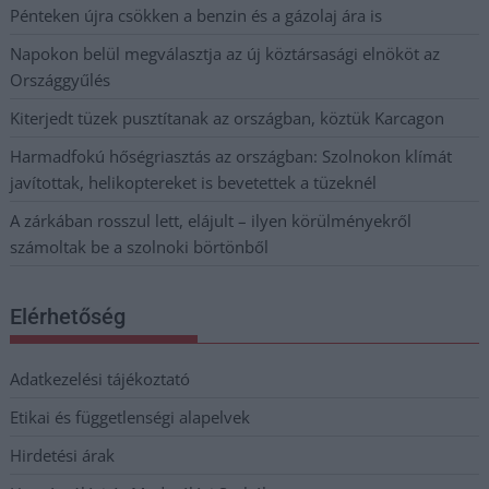
Pénteken újra csökken a benzin és a gázolaj ára is
Napokon belül megválasztja az új köztársasági elnököt az
Országgyűlés
Kiterjedt tüzek pusztítanak az országban, köztük Karcagon
Harmadfokú hőségriasztás az országban: Szolnokon klímát
javítottak, helikoptereket is bevetettek a tüzeknél
A zárkában rosszul lett, elájult – ilyen körülményekről
számoltak be a szolnoki börtönből
Elérhetőség
Adatkezelési tájékoztató
Etikai és függetlenségi alapelvek
Hirdetési árak