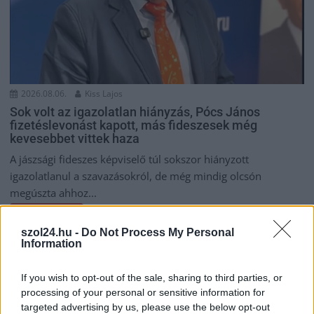
2026.08.06.
Kiss Lajos
Sok volt az igazolatlan hiányzás, Pócs János
fizetéslevonást kapott, más fideszesek még
kevesebbet vittek haza
A jászsági fideszes képviselő túl sokszor hiányzott
igazolatlanul a szavazásokról, de még mindig olcsón
megúszta ahhoz...
JNSZ megyei hírek
szol24.hu -
Do Not Process My Personal
Information
If you wish to opt-out of the sale, sharing to third parties, or
processing of your personal or sensitive information for
targeted advertising by us, please use the below opt-out