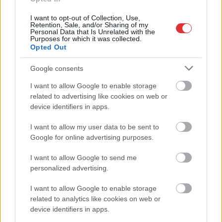
I want to opt-out of Collection, Use,
Retention, Sale, and/or Sharing of my
Personal Data that Is Unrelated with the
Purposes for which it was collected.
Opted Out
Google consents
I want to allow Google to enable storage
related to advertising like cookies on web or
device identifiers in apps.
I want to allow my user data to be sent to
Hírlevél feliratkozás
Google for online advertising purposes.
Adja meg keresztnevét:
Adja
I want to allow Google to send me
meg e-mail címét:
personalized advertising.
Megismertem és elfogadom a
GDPR-szabályzat
ot
I want to allow Google to enable storage
related to analytics like cookies on web or
device identifiers in apps.
Nem szeretne lemaradni semmiről? Csak egy kattintás, és hírlevelünk a