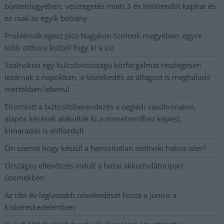
büntetőügyében, vesztegetés miatt 3 év letöltendőt kaphat és
ez csak az egyik botrány
Problémák egész Jász-Nagykun-Szolnok megyében: egyre
több otthoni kútból fogy ki a víz
Szolnokon egy kulcsfontosságú körforgalmat részlegesen
lezárnak a napokban, a közlekedés az átlagost is meghaladó
mértékben lebénul
Elromlott a biztosítóberendezés a ceglédi vasútvonalon,
alapos késések alakultak ki a menetrendhez képest,
kimaradás is előfordult
Ön szerint hogy készül a hamisítatlan szolnoki habos isler?
Országos ellenőrzés indult a hazai akkumulátoripari
üzemekben
Az idei év leglassabb növekedését hozta a június a
kiskereskedelemben