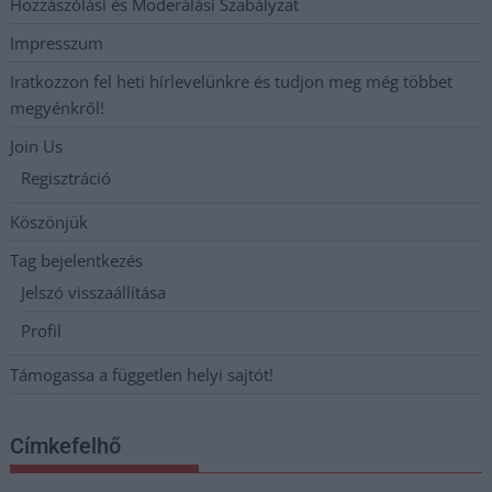
Hozzászólási és Moderálási Szabályzat
Impresszum
Iratkozzon fel heti hírlevelünkre és tudjon meg még többet
megyénkről!
Join Us
Regisztráció
Köszönjük
Tag bejelentkezés
Jelszó visszaállítása
Profil
Támogassa a független helyi sajtót!
Címkefelhő