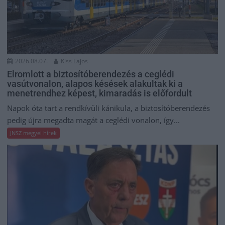
2026.08.07.
Kiss Lajos
Elromlott a biztosítóberendezés a ceglédi
vasútvonalon, alapos késések alakultak ki a
menetrendhez képest, kimaradás is előfordult
Napok óta tart a rendkívüli kánikula, a biztosítóberendezés
pedig újra megadta magát a ceglédi vonalon, így...
JNSZ megyei hírek