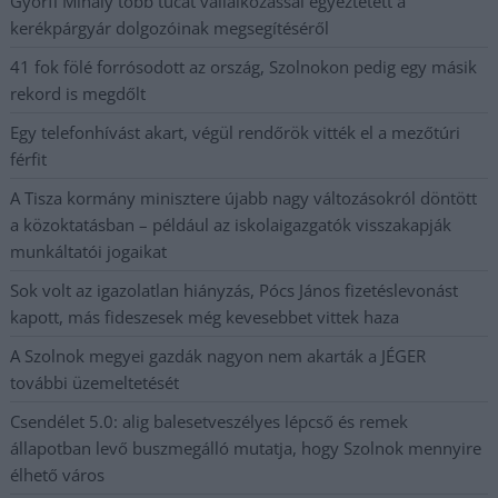
Györfi Mihály több tucat vállalkozással egyeztetett a
kerékpárgyár dolgozóinak megsegítéséről
41 fok fölé forrósodott az ország, Szolnokon pedig egy másik
rekord is megdőlt
Egy telefonhívást akart, végül rendőrök vitték el a mezőtúri
férfit
A Tisza kormány minisztere újabb nagy változásokról döntött
a közoktatásban – például az iskolaigazgatók visszakapják
munkáltatói jogaikat
Sok volt az igazolatlan hiányzás, Pócs János fizetéslevonást
kapott, más fideszesek még kevesebbet vittek haza
A Szolnok megyei gazdák nagyon nem akarták a JÉGER
további üzemeltetését
Csendélet 5.0: alig balesetveszélyes lépcső és remek
állapotban levő buszmegálló mutatja, hogy Szolnok mennyire
élhető város