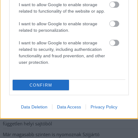
I want to allow Google to enable storage
legfrissebb információkkal és exkluzív tartalmakkal hétről hétre
related to functionality of the website or app.
postaládájába érkezik!
I want to allow Google to enable storage
related to personalization.
A SZOL24 legfrissebb 24 cikke
I want to allow Google to enable storage
related to security, including authentication
A Tisza Párt Dr. Baka Andrást jelöli köztársasági elnöknek
functionality and fraud prevention, and other
Óriási, több mint két méteres harcsát fogott a Tiszán a 13 éves
user protection.
fiú (VIDEÓVAL)
Hétfőn kezdik, csütörtökön végeznek – lezárás miatt
CONFIRM
fennakadásokra és pótlóbuszos közlekedésre számítsunk az
egyik Jász-Nagykun-Szolnok megyei vasútvonalon
Visszaszámlálás indul: -1, 0, Sziget!
Data Deletion
Data Access
Privacy Policy
Magyarország jobban látszik közelről – heti médiaszemle a
független helyi sajtóból
Már magasabb szinten is nyomoznak Szijjártó