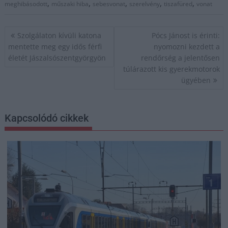
,
,
,
,
,
meghibásodott
műszaki hiba
sebesvonat
szerelvény
tiszafüred
vonat
Bejegyzés
Szolgálaton kívüli katona
Pócs Jánost is érinti:
navigáció
mentette meg egy idős férfi
nyomozni kezdett a
életét Jászalsószentgyörgyön
rendőrség a jelentősen
túlárazott kis gyerekmotorok
ügyében
Kapcsolódó cikkek