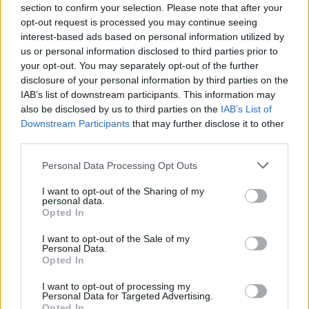
section to confirm your selection. Please note that after your
opt-out request is processed you may continue seeing
interest-based ads based on personal information utilized by
us or personal information disclosed to third parties prior to
your opt-out. You may separately opt-out of the further
disclosure of your personal information by third parties on the
IAB’s list of downstream participants. This information may
also be disclosed by us to third parties on the
IAB’s List of
2026.08.06.
Fazekas Adrián
Downstream Participants
that may further disclose it to other
A Szolnok megyei gazdák nagyon nem akarták a
third parties.
JÉGER további üzemeltetését
Please note that this website/app uses one or more Google
Personal Data Processing Opt Outs
Ahogy korábban már írtunk róla, megyei szinten
services and may gather and store information including but
alkalmazkodik a gazdálkodók döntéséhez az
not limited to your visit or usage behaviour. You may click to
I want to opt-out of the Sharing of my
Agrárminisztérium és a Nemzeti...
personal data.
grant or deny consent to Google and its third-party tags to
Opted In
JNSZ megyei hírek
use your data for below specified purposes in below Google
consent section.
I want to opt-out of the Sale of my
Personal Data.
Opted In
I want to opt-out of processing my
Personal Data for Targeted Advertising.
Opted In