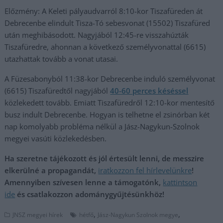
Előzmény: A Keleti pályaudvarról 8:10-kor Tiszafüreden át
Debrecenbe elindult Tisza-Tó sebesvonat (15502) Tiszafüred
után meghibásodott. Nagyjából 12:45-re visszahúzták
Tiszafüredre, ahonnan a következő személyvonattal (6615)
utazhattak tovább a vonat utasai.
A Füzesabonyból 11:38-kor Debrecenbe induló személyvonat
(6615) Tiszafüredtől nagyjából
40-60 perces késéssel
közlekedett tovább. Emiatt Tiszafüredről 12:10-kor mentesítő
busz indult Debrecenbe. Hogyan is telhetne el zsinórban két
nap komolyabb probléma nélkül a Jász-Nagykun-Szolnok
megyei vasúti közlekedésben.
Ha szeretne tájékozott és jól értesült lenni, de messzire
elkerülné a propagandát,
iratkozzon fel hírlevelünkre
!
Amennyiben szívesen lenne a támogatónk,
kattintson
ide
és csatlakozzon adománygyűjtésünkhöz!
,
,
JNSZ megyei hírek
hétfő
Jász-Nagykun Szolnok megye