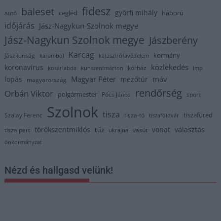
fidesz
baleset
györfi mihály
cegléd
háború
autó
időjárás
Jász-Nagykun-Szolnok megye
Jász-Nagykun Szolnok megye
Jászberény
Karcag
kormány
Jászkunság
karambol
katasztrófavédelem
közlekedés
koronavírus
kórház
kosárlabda
kunszentmárton
lmp
Magyar Péter
máv
lopás
mezőtúr
magyarország
rendőrség
Orbán Viktor
polgármester
Pócs János
sport
Szolnok
tisza
tiszafüred
Szalay Ferenc
tisza-tó
tiszaföldvár
törökszentmiklós
vonat
választás
tűz
tisza part
vasút
ukrajna
önkormányzat
Nézd és hallgasd velünk!