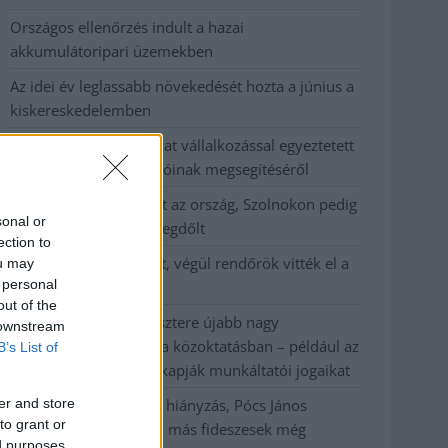
Országos ellenőrzés indult a hazai
akkumulátoripari üzemekben
Az idei év leglassabb növekedését hozta a június a
kiskereskedelemben
Györfi Mihály több tucat vállalkozással egyeztetett
a kerékpárgyár dolgozóinak megsegítéséről
41 fok fölé forrósodott az ország, Szolnokon pedig
sonal or
egy másik rekord is megdőlt
ection to
Egy telefonhívást akart, végül rendőrök vitték el a
ou may
 personal
mezőtúri férfit
out of the
A Tisza kormány minisztere újabb nagy
 downstream
változásokról döntött a közoktatásban – például az
B’s List of
iskolaigazgatók visszakapják munkáltatói jogaikat
er and store
Sok volt az igazolatlan hiányzás, Pócs János
to grant or
fizetéslevonást kapott, más fideszesek még
ed purposes