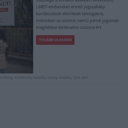
LMBT-embereket érintő jogszabályi
korlátozások eltörlését támogatná,
miközben az azonos nemű párok jogainak
megítélése történelmi csúcsra ért.
TOVÁBB OLVASOM
,
,
,
,
,
enlőség
korlátozás
kutatás
lmbtq
medián
tisza párt