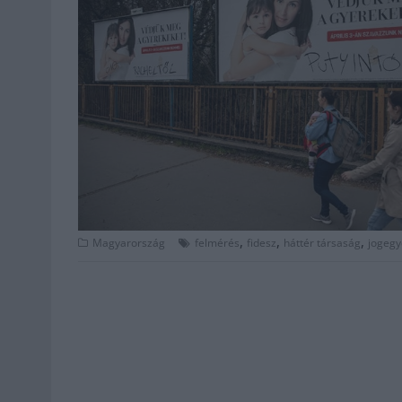
,
,
,
Magyarország
felmérés
fidesz
háttér társaság
jogegy