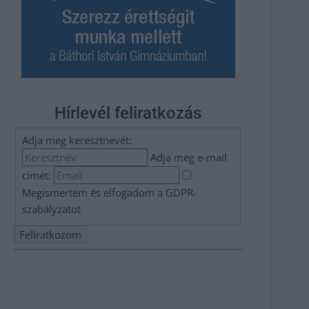
Hírlevél feliratkozás
Adja meg keresztnevét:
Adja meg e-mail
címét:
Megismertem és elfogadom a
GDPR-
szabályzat
ot
Nem szeretne lemaradni semmiről? Csak egy kattintás, és
hírlevelünk a legfrissebb információkkal és exkluzív
tartalmakkal hétről hétre postaládájába érkezik!