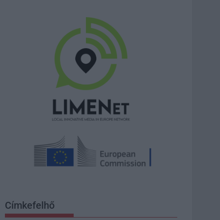
Címkefelhő