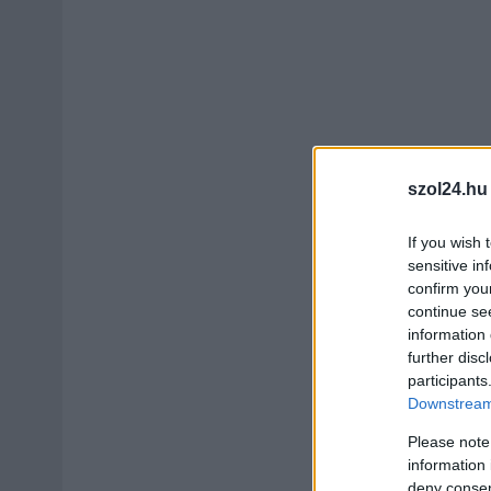
szol24.hu
If you wish 
sensitive in
confirm you
continue se
information 
further disc
participants
Downstream 
Please note
information 
deny consent