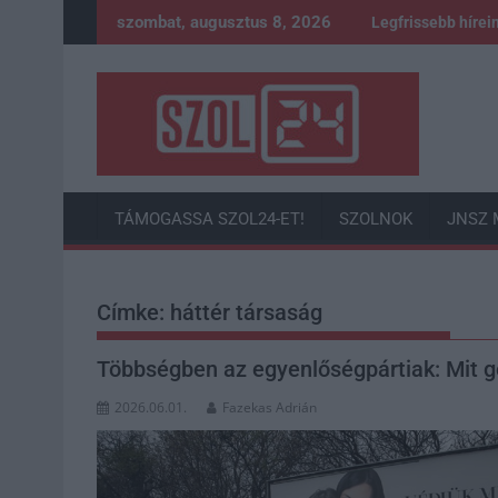
Skip
szombat, augusztus 8, 2026
Legfrissebb hírei
to
content
TÁMOGASSA SZOL24-ET!
SZOLNOK
JNSZ 
Címke:
háttér társaság
Többségben az egyenlőségpártiak: Mit 
2026.06.01.
Fazekas Adrián