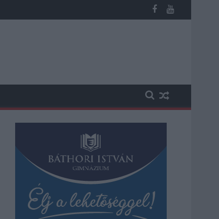
n, vesztegetés miatt 3 év letöltendőt kaphat és ez csak az egyi