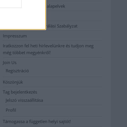
Etikai és függetlenségi alapelvek
Hirdetési árak
Hozzászólási és Moderálási Szabályzat
Impresszum
Iratkozzon fel heti hírlevelünkre és tudjon meg
még többet megyénkről!
Join Us
Regisztráció
Köszönjük
Tag bejelentkezés
Jelszó visszaállítása
Profil
Támogassa a független helyi sajtót!