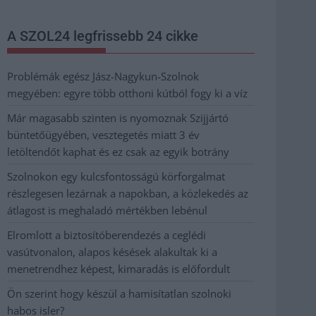
A SZOL24 legfrissebb 24 cikke
Problémák egész Jász-Nagykun-Szolnok
megyében: egyre több otthoni kútból fogy ki a víz
Már magasabb szinten is nyomoznak Szijjártó
büntetőügyében, vesztegetés miatt 3 év
letöltendőt kaphat és ez csak az egyik botrány
Szolnokon egy kulcsfontosságú körforgalmat
részlegesen lezárnak a napokban, a közlekedés az
átlagost is meghaladó mértékben lebénul
Elromlott a biztosítóberendezés a ceglédi
vasútvonalon, alapos késések alakultak ki a
menetrendhez képest, kimaradás is előfordult
Ön szerint hogy készül a hamisítatlan szolnoki
habos isler?