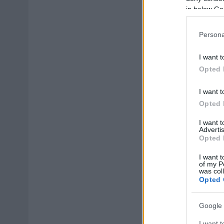
in below Go
Persona
I want t
Opted 
I want t
Opted 
I want 
Advertis
Opted 
I want t
of my P
was col
Opted 
Google 
I want t