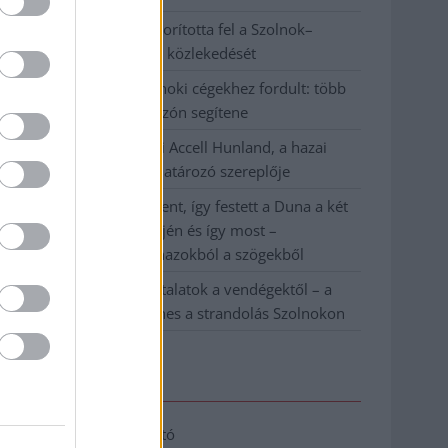
Váratlan fennakadás borította fel a Szolnok–
Kecskemét vasútvonal közlekedését
A polgármester a szolnoki cégekhez fordult: több
száz elbocsátott dolgozón segítene
Csődbe ment a tószegi Accell Hunland, a hazai
kerékpárgyártás meghatározó szereplője
Egyszer fent, egyszer lent, így festett a Duna a két
évvel ezelőtti árvíz idején és így most –
fotógyűjtemény ugyanazokból a szögekből
Ilyenek eddig a tapasztalatok a vendégektől – a
hőhullám miatt ingyenes a strandolás Szolnokon
Elérhetőség
Adatkezelési tájékoztató