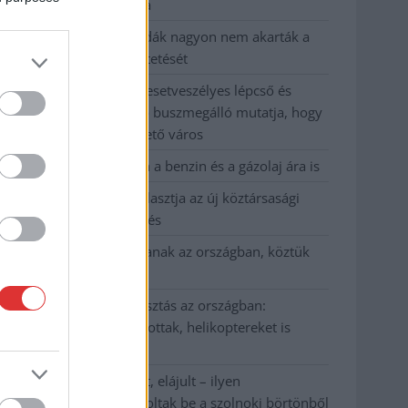
kevesebbet vittek haza
A Szolnok megyei gazdák nagyon nem akarták a
JÉGER további üzemeltetését
Csendélet 5.0: alig balesetveszélyes lépcső és
remek állapotban levő buszmegálló mutatja, hogy
Szolnok mennyire élhető város
Pénteken újra csökken a benzin és a gázolaj ára is
Napokon belül megválasztja az új köztársasági
elnököt az Országgyűlés
Kiterjedt tüzek pusztítanak az országban, köztük
Karcagon
Harmadfokú hőségriasztás az országban:
Szolnokon klímát javítottak, helikoptereket is
bevetettek a tüzeknél
A zárkában rosszul lett, elájult – ilyen
körülményekről számoltak be a szolnoki börtönből