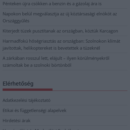
Pénteken újra csökken a benzin és a gázolaj ára is
Napokon belül megválasztja az új köztársasági elnököt az
Országgyűlés
Kiterjedt tüzek pusztítanak az országban, köztük Karcagon
Harmadfokú hőségriasztás az országban: Szolnokon klímát
javítottak, helikoptereket is bevetettek a tüzeknél
A zárkában rosszul lett, elájult – ilyen körülményekről
számoltak be a szolnoki börtönből
Elérhetőség
Adatkezelési tájékoztató
Etikai és függetlenségi alapelvek
Hirdetési árak