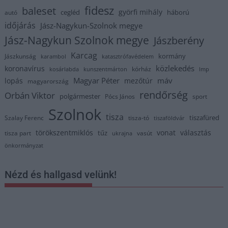
fidesz
baleset
györfi mihály
cegléd
háború
autó
időjárás
Jász-Nagykun-Szolnok megye
Jász-Nagykun Szolnok megye
Jászberény
Karcag
kormány
Jászkunság
karambol
katasztrófavédelem
közlekedés
koronavírus
kórház
kosárlabda
kunszentmárton
lmp
Magyar Péter
máv
lopás
mezőtúr
magyarország
rendőrség
Orbán Viktor
polgármester
Pócs János
sport
Szolnok
tisza
tiszafüred
Szalay Ferenc
tisza-tó
tiszaföldvár
törökszentmiklós
vonat
választás
tűz
tisza part
vasút
ukrajna
önkormányzat
Nézd és hallgasd velünk!