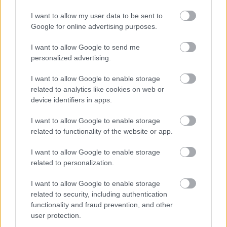
I want to allow my user data to be sent to
Google for online advertising purposes.
I want to allow Google to send me
personalized advertising.
I want to allow Google to enable storage
related to analytics like cookies on web or
device identifiers in apps.
I want to allow Google to enable storage
related to functionality of the website or app.
Hírlevél feliratkozás
I want to allow Google to enable storage
Adja meg keresztnevét:
Adja
related to personalization.
meg e-mail címét:
Megismertem és elfogadom a
GDPR-szabályzat
ot
I want to allow Google to enable storage
related to security, including authentication
functionality and fraud prevention, and other
user protection.
Nem szeretne lemaradni semmiről? Csak egy kattintás, és hírlevelünk a