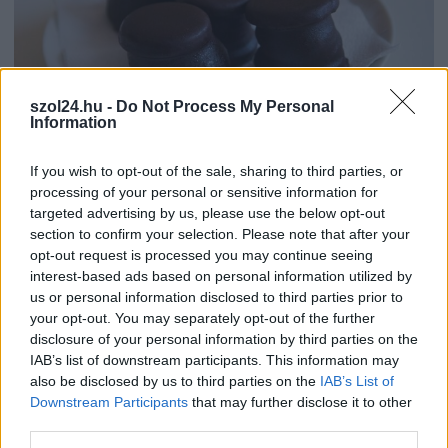
szol24.hu -
Do Not Process My Personal
Information
2026.08.07.
Farkas András
If you wish to opt-out of the sale, sharing to third parties, or
Ön szerint hogy készül a hamisítatlan szolnoki
processing of your personal or sensitive information for
habos isler?
targeted advertising by us, please use the below opt-out
Igazi retró klasszikus desszert, amelyet generációk óta
section to confirm your selection. Please note that after your
szeretnek, és amelyet sokan ma is próbálnak otthon
opt-out request is processed you may continue seeing
újraalkotni....
interest-based ads based on personal information utilized by
us or personal information disclosed to third parties prior to
Szolnok
your opt-out. You may separately opt-out of the further
disclosure of your personal information by third parties on the
IAB’s list of downstream participants. This information may
also be disclosed by us to third parties on the
IAB’s List of
Downstream Participants
that may further disclose it to other
third parties.