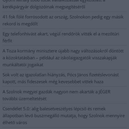
kerékpárgyár dolgozóinak megsegítéséről
41 fok fölé forrósodott az ország, Szolnokon pedig egy másik
rekord is megdőlt
Egy telefonhívást akart, végül rendőrök vitték el a mezőtúri
férfit
A Tisza kormány minisztere újabb nagy változásokról döntött
a közoktatásban – például az iskolaigazgatók visszakapják
munkáltatói jogaikat
Sok volt az igazolatlan hiányzás, Pócs János fizetéslevonást
kapott, más fideszesek még kevesebbet vittek haza
A Szolnok megyei gazdák nagyon nem akarták a JÉGER
további üzemeltetését
Csendélet 5.0: alig balesetveszélyes lépcső és remek
állapotban levő buszmegálló mutatja, hogy Szolnok mennyire
élhető város