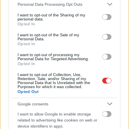
Please note that this website/app uses one or more Google
Personal Data Processing Opt Outs
services and may gather and store information including but
not limited to your visit or usage behaviour. You may click to
I want to opt-out of the Sharing of my
personal data.
grant or deny consent to Google and its third-party tags to
Opted In
use your data for below specified purposes in below Google
consent section.
I want to opt-out of the Sale of my
Personal Data.
Opted In
2026.08.07.
Horváth Zsolt
I want to opt-out of processing my
Györfi Mihály több tucat vállalkozással egyeztetett
Personal Data for Targeted Advertising.
a kerékpárgyár dolgozóinak megsegítéséről
Opted In
Rövid idő alatt számos vállalkozás jelezte, hogy segítene
I want to opt-out of Collection, Use,
azoknak a munkavállalóknak, akik a tószegi kerékpárgyár
Retention, Sale, and/or Sharing of my
Personal Data that Is Unrelated with the
bezárása...
Purposes for which it was collected.
Szolnok
Opted Out
Google consents
I want to allow Google to enable storage
related to advertising like cookies on web or
device identifiers in apps.