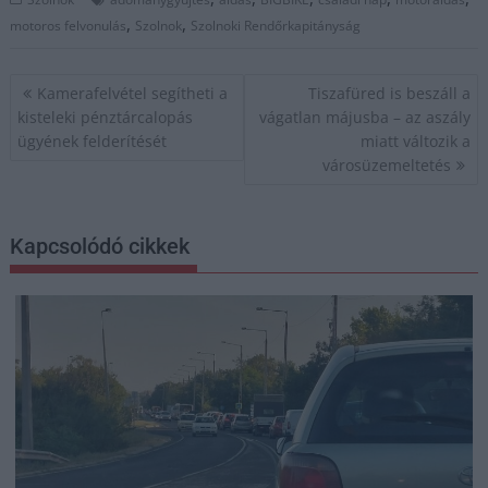
,
,
motoros felvonulás
Szolnok
Szolnoki Rendőrkapitányság
Bejegyzés
Kamerafelvétel segítheti a
Tiszafüred is beszáll a
navigáció
kisteleki pénztárcalopás
vágatlan májusba – az aszály
ügyének felderítését
miatt változik a
városüzemeltetés
Kapcsolódó cikkek