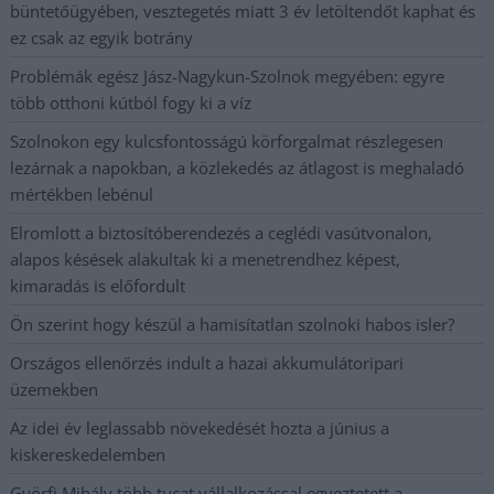
büntetőügyében, vesztegetés miatt 3 év letöltendőt kaphat és
ez csak az egyik botrány
Problémák egész Jász-Nagykun-Szolnok megyében: egyre
több otthoni kútból fogy ki a víz
Szolnokon egy kulcsfontosságú körforgalmat részlegesen
lezárnak a napokban, a közlekedés az átlagost is meghaladó
mértékben lebénul
Elromlott a biztosítóberendezés a ceglédi vasútvonalon,
alapos késések alakultak ki a menetrendhez képest,
kimaradás is előfordult
Ön szerint hogy készül a hamisítatlan szolnoki habos isler?
Országos ellenőrzés indult a hazai akkumulátoripari
üzemekben
Az idei év leglassabb növekedését hozta a június a
kiskereskedelemben
Györfi Mihály több tucat vállalkozással egyeztetett a