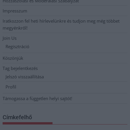
Hozzászólási és Moderálási Szabályzat
Impresszum
Iratkozzon fel heti hírlevelünkre és tudjon meg még többet
megyénkről!
Join Us
Regisztráció
Köszönjük
Tag bejelentkezés
Jelszó visszaállítása
Profil
Támogassa a független helyi sajtót!
Címkefelhő