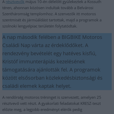
A
résztvevők
május 10-én délelőtt gyülekeztek a Kossuth
téren, ahonnan közösen indultak tovább a Belvárosi
Szentháromság templomhoz. A szervezők itt motoros
szentmisét és járműáldást tartottak, majd a programok a
szolnoki lengyelpiac területén folytatódtak.
A nap második felében a BIGBIKE Motoros
Családi Nap várta az érdeklődőket. A
rendezvény bevételét egy hatéves kisfiú,
Kristóf immunterápiás kezelésének
támogatására ajánlották fel. A programok
között elsősorban közlekedésbiztonsági és
családi elemek kaptak helyet.
A rendőrség motoros tréninget is szervezett, amelyen 25
résztvevő vett részt. A gyakorlati feladatokat KRESZ-teszt
előzte meg, a legjobb eredményt elérők pedig