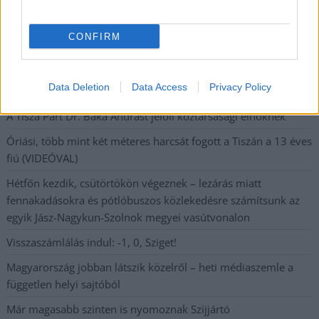
legfrissebb információkkal és exkluzív tartalmakkal hétről hétre
postaládájába érkezik!
CONFIRM
A SZOL24 legfrissebb 24 cikke
Data Deletion
Data Access
Privacy Policy
A Tisza Párt Dr. Baka Andrást jelöli köztársasági elnöknek
Óriási, több mint két méteres harcsát fogott a Tiszán a 13 éves
fiú (VIDEÓVAL)
Hétfőn kezdik, csütörtökön végeznek – lezárás miatt
fennakadásokra és pótlóbuszos közlekedésre számítsunk az
egyik Jász-Nagykun-Szolnok megyei vasútvonalon
Visszaszámlálás indul: -1, 0, Sziget!
Magyarország jobban látszik közelről – heti médiaszemle a
független helyi sajtóból
Már magasabb szinten is nyomoznak Szijjártó