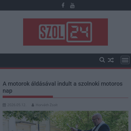
Skip
to
content
A motorok áldásával indult a szolnoki motoros
nap
2026.05.12.
Horváth Zsolt