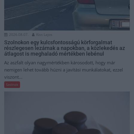
2026.08.07.
Kiss Lajos
Szolnokon egy kulcsfontosságú körforgalmat
részlegesen lezárnak a napokban, a közlekedés az
átlagost is meghaladó mértékben lebénul
Az aszfalt olyan nagymértékben károsodott, hogy már
nemigen lehet tovább húzni a javítási munkálatokat, ezzel
viszont...
Szolnok