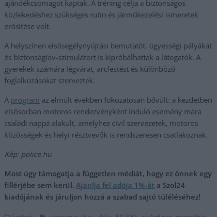
ajándékcsomagot kaptak. A tréning célja a biztonságos
közlekedéshez szükséges rutin és járműkezelési ismeretek
erősítése volt.
A helyszínen elsősegélynyújtási bemutatót, ügyességi pályákat
és biztonságiöv-szimulátort is kipróbálhattak a látogatók. A
gyerekek számára légvárat, arcfestést és különböző
foglalkozásokat szerveztek.
A
program
az elmúlt években fokozatosan bővült: a kezdetben
elsősorban motoros rendezvényként induló esemény mára
családi nappá alakult, amelyhez civil szervezetek, motoros
közösségek és helyi résztvevők is rendszeresen csatlakoznak.
Kép: police.hu
Most úgy támogatja a független médiát, hogy ez önnek egy
fillérjébe sem kerül.
Ajánlja fel adója 1%-át
a Szol24
kiadójának és járuljon hozzá a szabad sajtó túléléséhez!
,
,
,
,
,
Szolnok
adománygyűjtés
áldás
BIGBIKE
családi nap
motoráldás