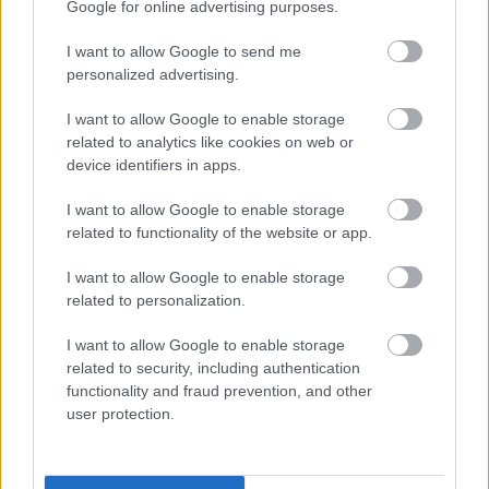
Google for online advertising purposes.
I want to allow Google to send me
personalized advertising.
I want to allow Google to enable storage
related to analytics like cookies on web or
Hírlevél feliratkozás
device identifiers in apps.
Adja meg keresztnevét:
Adja
I want to allow Google to enable storage
related to functionality of the website or app.
meg e-mail címét:
Megismertem és elfogadom a
GDPR-szabályzat
ot
I want to allow Google to enable storage
related to personalization.
I want to allow Google to enable storage
Nem szeretne lemaradni semmiről? Csak egy kattintás, és hírlevelünk a
related to security, including authentication
legfrissebb információkkal és exkluzív tartalmakkal hétről hétre
functionality and fraud prevention, and other
postaládájába érkezik!
user protection.
A SZOL24 legfrissebb 24 cikke