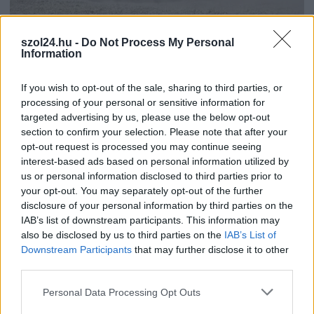
2026.08.07.
Horváth Zsolt
szol24.hu -
Do Not Process My Personal
Information
Egy telefonhívást akart, végül rendőrök vitték el a
mezőtúri férfit
If you wish to opt-out of the sale, sharing to third parties, or
Egy pékségi dolgozó nemet mondott egy szokatlan kérésre.
processing of your personal or sensitive information for
A férfi ezt nem tudta elfogadni, és percekkel...
targeted advertising by us, please use the below opt-out
Kék hírek
section to confirm your selection. Please note that after your
opt-out request is processed you may continue seeing
interest-based ads based on personal information utilized by
us or personal information disclosed to third parties prior to
your opt-out. You may separately opt-out of the further
disclosure of your personal information by third parties on the
IAB’s list of downstream participants. This information may
also be disclosed by us to third parties on the
IAB’s List of
Downstream Participants
that may further disclose it to other
third parties.
Please note that this website/app uses one or more Google
Personal Data Processing Opt Outs
services and may gather and store information including but