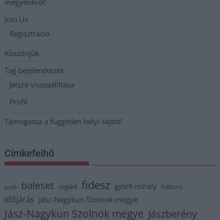
megyénkről!
Join Us
Regisztráció
Köszönjük
Tag bejelentkezés
Jelszó visszaállítása
Profil
Támogassa a független helyi sajtót!
Címkefelhő
fidesz
baleset
györfi mihály
cegléd
háború
autó
időjárás
Jász-Nagykun-Szolnok megye
Jász-Nagykun Szolnok megye
Jászberény