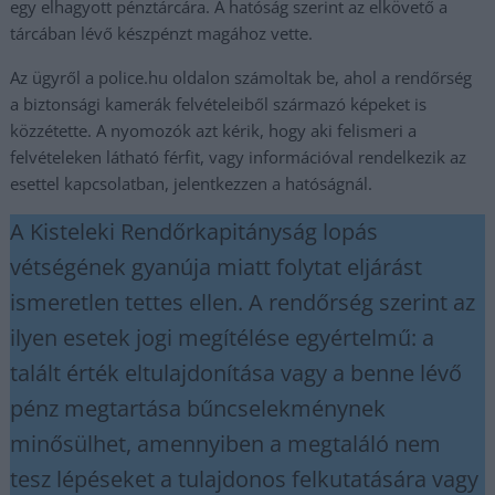
egy elhagyott pénztárcára. A hatóság szerint az elkövető a
tárcában lévő készpénzt magához vette.
Az ügyről a police.hu oldalon számoltak be, ahol a rendőrség
a biztonsági kamerák felvételeiből származó képeket is
közzétette. A nyomozók azt kérik, hogy aki felismeri a
felvételeken látható férfit, vagy információval rendelkezik az
esettel kapcsolatban, jelentkezzen a hatóságnál.
A Kisteleki Rendőrkapitányság lopás
vétségének gyanúja miatt folytat eljárást
ismeretlen tettes ellen. A rendőrség szerint az
ilyen esetek jogi megítélése egyértelmű: a
talált érték eltulajdonítása vagy a benne lévő
pénz megtartása bűncselekménynek
minősülhet, amennyiben a megtaláló nem
tesz lépéseket a tulajdonos felkutatására vagy