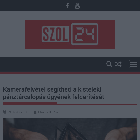
Skip
to
content
Kamerafelvétel segítheti a kisteleki
pénztárcalopás ügyének felderítését
2026.05.12.
Horváth Zsolt