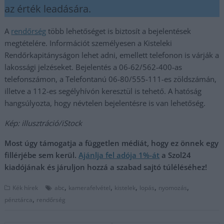
az érték leadására.
A
rendőrség
több lehetőséget is biztosít a bejelentések
megtételére. Információt személyesen a Kisteleki
Rendőrkapitányságon lehet adni, emellett telefonon is várják a
lakossági jelzéseket. Bejelentés a 06-62/562-400-as
telefonszámon, a Telefontanú 06-80/555-111-es zöldszámán,
illetve a 112-es segélyhívón keresztül is tehető. A hatóság
hangsúlyozta, hogy névtelen bejelentésre is van lehetőség.
Kép: illusztráció/iStock
Most úgy támogatja a független médiát, hogy ez önnek egy
fillérjébe sem kerül.
Ajánlja fel adója 1%-át
a Szol24
kiadójának és járuljon hozzá a szabad sajtó túléléséhez!
,
,
,
,
,
Kék hírek
abc
kamerafelvétel
kistelek
lopás
nyomozás
,
pénztárca
rendőrség