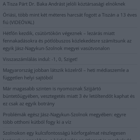
A Tisza Párt Dr. Baka Andrást jelöli köztársasági elnöknek
Óriási, több mint két méteres harcsát fogott a Tiszán a 13 éves
fiú (VIDEÓVAL)
Hétfőn kezdik, csütörtökön végeznek – lezárás miatt
fennakadásokra és pótlóbuszos közlekedésre számítsunk az
egyik Jász-Nagykun-Szolnok megyei vasútvonalon
Visszaszámlálás indul: -1, 0, Sziget!
Magyarország jobban látszik közelről – heti médiaszemle a
független helyi sajtóból
Már magasabb szinten is nyomoznak Szijjártó
büntetőügyében, vesztegetés miatt 3 év letöltendőt kaphat és
ez csak az egyik botrány
Problémák egész Jász-Nagykun-Szolnok megyében: egyre
több otthoni kútból fogy ki a víz
Szolnokon egy kulcsfontosságú körforgalmat részlegesen