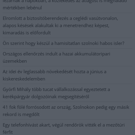
lezárnak a napokban, a közlekedés az átlagost is meghaladó
mértékben lebénul
Elromlott a biztosítóberendezés a ceglédi vasútvonalon,
alapos késések alakultak ki a menetrendhez képest,
kimaradás is előfordult
Ön szerint hogy készül a hamisítatlan szolnoki habos isler?
Országos ellenőrzés indult a hazai akkumulátoripari
üzemekben
Az idei év leglassabb növekedését hozta a június a
kiskereskedelemben
Györfi Mihály több tucat vállalkozással egyeztetett a
kerékpárgyár dolgozóinak megsegítéséről
41 fok fölé forrósodott az ország, Szolnokon pedig egy másik
rekord is megdőlt
Egy telefonhívást akart, végül rendőrök vitték el a mezőtúri
férfit