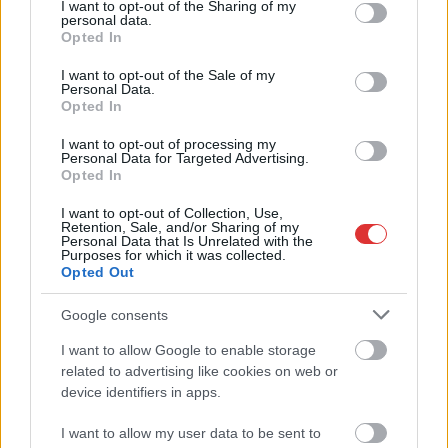
not limited to your visit or usage behaviour. You may click to
I want to opt-out of the Sharing of my
personal data.
grant or deny consent to Google and its third-party tags to
Opted In
use your data for below specified purposes in below Google
2026.08.06.
szol24.hu
consent section.
Kiterjedt tüzek pusztítanak az országban, köztük
I want to opt-out of the Sale of my
Personal Data.
Karcagon
Opted In
A rendkívüli hőség és az elhúzódó szárazság miatt
I want to opt-out of processing my
országszerte tarló-, erdő- és bozóttüzekhez riasztják a
Personal Data for Targeted Advertising.
tűzoltókat....
Opted In
Kék hírek
I want to opt-out of Collection, Use,
Retention, Sale, and/or Sharing of my
Personal Data that Is Unrelated with the
Purposes for which it was collected.
Opted Out
Google consents
I want to allow Google to enable storage
related to advertising like cookies on web or
device identifiers in apps.
I want to allow my user data to be sent to