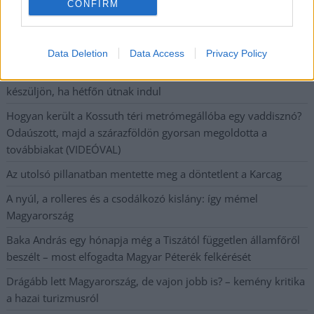
CONFIRM
Szalagkorlátnak csapódott egy autó a 4-es főúton, Szajolnál
történt a baleset
Data Deletion
Data Access
Privacy Policy
Már reggel nyár van, de délután jöhet a fordulat – erre
készüljön, ha hétfőn útnak indul
Hogyan került a Kossuth téri metrómegállóba egy vaddisznó?
Odaúszott, majd a szárazföldön gyorsan megoldotta a
továbbiakat (VIDEÓVAL)
Az utolsó pillanatban mentette meg a döntetlent a Karcag
A nyúl, a rolleres és a csodálkozó kislány: így mémel
Magyarország
Baka András egy hónapja még a Tiszától független államfőről
beszélt – most elfogadta Magyar Péterék felkérését
Drágább lett Magyarország, de vajon jobb is? – kemény kritika
a hazai turizmusról