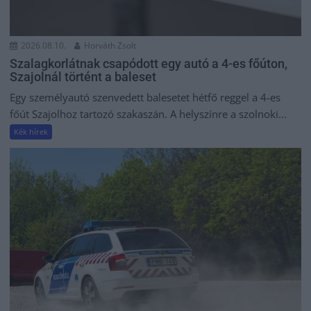
2026.08.10.
Horváth Zsolt
Szalagkorlátnak csapódott egy autó a 4-es főúton,
Szajolnál történt a baleset
Egy személyautó szenvedett balesetet hétfő reggel a 4-es
főút Szajolhoz tartozó szakaszán. A helyszínre a szolnoki...
Kék hírek