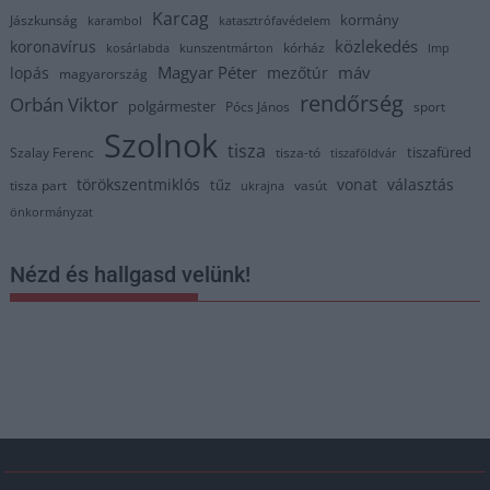
Karcag
kormány
Jászkunság
karambol
katasztrófavédelem
közlekedés
koronavírus
kórház
kosárlabda
kunszentmárton
lmp
Magyar Péter
máv
lopás
mezőtúr
magyarország
rendőrség
Orbán Viktor
polgármester
Pócs János
sport
Szolnok
tisza
tiszafüred
Szalay Ferenc
tisza-tó
tiszaföldvár
törökszentmiklós
vonat
választás
tűz
tisza part
vasút
ukrajna
önkormányzat
Nézd és hallgasd velünk!