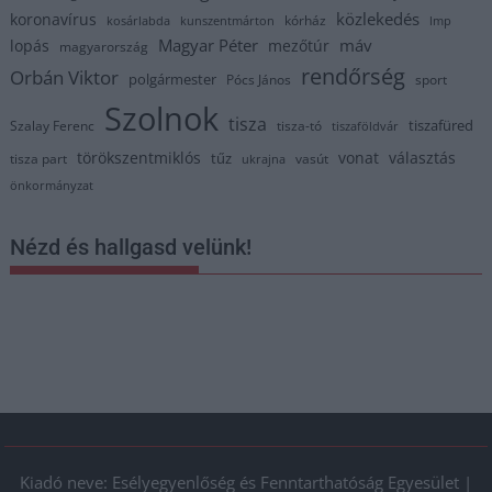
közlekedés
koronavírus
kórház
kosárlabda
kunszentmárton
lmp
Magyar Péter
máv
lopás
mezőtúr
magyarország
rendőrség
Orbán Viktor
polgármester
Pócs János
sport
Szolnok
tisza
tiszafüred
Szalay Ferenc
tisza-tó
tiszaföldvár
törökszentmiklós
vonat
választás
tűz
tisza part
vasút
ukrajna
önkormányzat
Nézd és hallgasd velünk!
Kiadó neve: Esélyegyenlőség és Fenntarthatóság Egyesület |