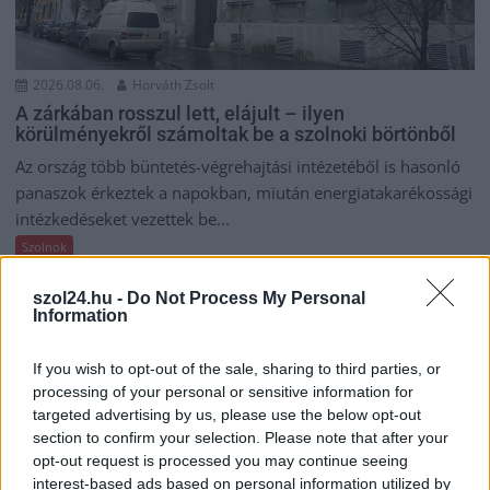
2026.08.06.
Horváth Zsolt
A zárkában rosszul lett, elájult – ilyen
körülményekről számoltak be a szolnoki börtönből
Az ország több büntetés-végrehajtási intézetéből is hasonló
panaszok érkeztek a napokban, miután energiatakarékossági
intézkedéseket vezettek be...
Szolnok
szol24.hu -
Do Not Process My Personal
Information
If you wish to opt-out of the sale, sharing to third parties, or
processing of your personal or sensitive information for
targeted advertising by us, please use the below opt-out
section to confirm your selection. Please note that after your
opt-out request is processed you may continue seeing
interest-based ads based on personal information utilized by