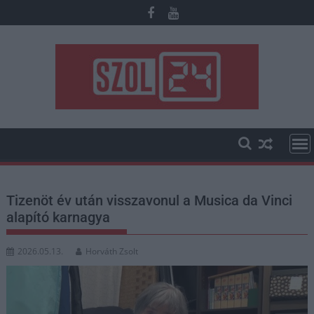
Skip
to
content
Tizenöt év után visszavonul a Musica da Vinci
alapító karnagya
2026.05.13.
Horváth Zsolt