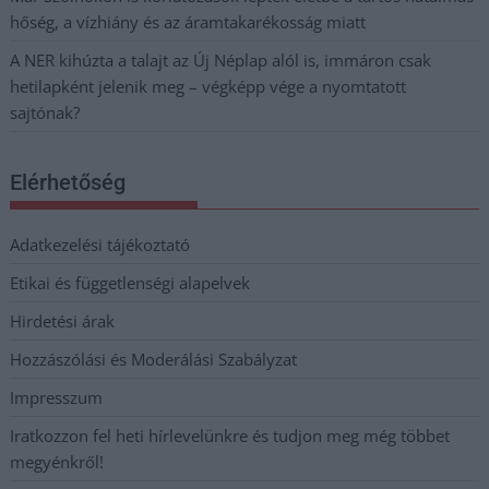
hőség, a vízhiány és az áramtakarékosság miatt
A NER kihúzta a talajt az Új Néplap alól is, immáron csak
hetilapként jelenik meg – végképp vége a nyomtatott
sajtónak?
Elérhetőség
Adatkezelési tájékoztató
Etikai és függetlenségi alapelvek
Hirdetési árak
Hozzászólási és Moderálási Szabályzat
Impresszum
Iratkozzon fel heti hírlevelünkre és tudjon meg még többet
megyénkről!