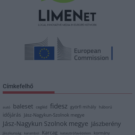
Címkefelhő
fidesz
baleset
györfi mihály
cegléd
háború
autó
időjárás
Jász-Nagykun-Szolnok megye
Jász-Nagykun Szolnok megye
Jászberény
Karcag
kormány
Jászkunság
karambol
katasztrófavédelem