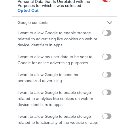
Personal Data that Is Unrelated with the
Purposes for which it was collected.
Opted Out
Google consents
I want to allow Google to enable storage
related to advertising like cookies on web or
device identifiers in apps.
Hírlevél feliratkozás
I want to allow my user data to be sent to
Google for online advertising purposes.
Adja meg keresztnevét:
Adja
meg e-mail címét:
I want to allow Google to send me
personalized advertising.
Megismertem és elfogadom a
GDPR-szabályzat
ot
I want to allow Google to enable storage
related to analytics like cookies on web or
device identifiers in apps.
Nem szeretne lemaradni semmiről? Csak egy kattintás, és hírlevelünk a
legfrissebb információkkal és exkluzív tartalmakkal hétről hétre
I want to allow Google to enable storage
postaládájába érkezik!
related to functionality of the website or app.