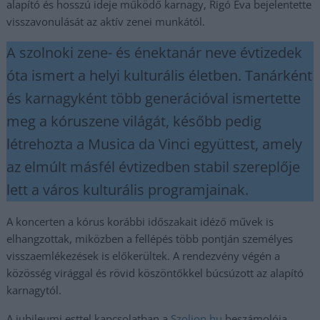
alapító és hosszú ideje működő karnagy, Rigó Éva bejelentette
visszavonulását az aktív zenei munkától.
A szolnoki zene- és énektanár neve évtizedek
óta ismert a helyi kulturális életben. Tanárként
és karnagyként több generációval ismertette
meg a kóruszene világát, később pedig
létrehozta a Musica da Vinci együttest, amely
az elmúlt másfél évtizedben stabil szereplője
lett a város kulturális programjainak.
A koncerten a kórus korábbi időszakait idéző művek is
elhangzottak, miközben a fellépés több pontján személyes
visszaemlékezések is előkerültek. A rendezvény végén a
közösség virággal és rövid köszöntőkkel búcsúzott az alapító
karnagytól.
A jubileumi esttel kapcsolatban a
Szoljon.hu
beszámolója