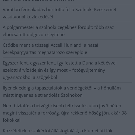
Váratlan fennakadás borította fel a Szolnok–Kecskemét
vasútvonal közlekedését
A polgármester a szolnoki cégekhez fordult: több száz
elbocsátott dolgozón segítene
Csődbe ment a tószegi Accell Hunland, a hazai
kerékpárgyártás meghatározó szereplője
Egyszer fent, egyszer lent, így festett a Duna a két évvel
ezelőtti árvíz idején és így most – fotógyűjtemény
ugyanazokból a szögekből
Ilyenek eddig a tapasztalatok a vendégektől – a hőhullám
miatt ingyenes a strandolás Szolnokon
Nem biztató: a hétvégi kisebb felfrissülés után jövő héten
megint visszatér a forróság, újra rekkenő hőség jön, akár 38
fokokkal
Közzétették a szakértői állásfoglalást, a Fiumei úti fák