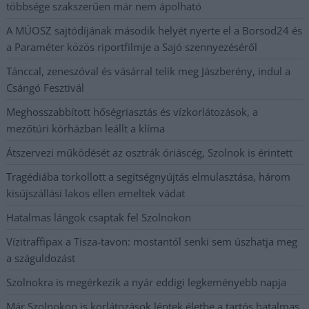
többsége szakszerűen már nem ápolható
A MÚOSZ sajtódíjának második helyét nyerte el a Borsod24 és
a Paraméter közös riportfilmje a Sajó szennyezéséről
Tánccal, zeneszóval és vásárral telik meg Jászberény, indul a
Csángó Fesztivál
Meghosszabbított hőségriasztás és vízkorlátozások, a
mezőtúri kórházban leállt a klíma
Átszervezi működését az osztrák óriáscég, Szolnok is érintett
Tragédiába torkollott a segítségnyújtás elmulasztása, három
kisújszállási lakos ellen emeltek vádat
Hatalmas lángok csaptak fel Szolnokon
Vízitraffipax a Tisza-tavon: mostantól senki sem úszhatja meg
a száguldozást
Szolnokra is megérkezik a nyár eddigi legkeményebb napja
Már Szolnokon is korlátozások léptek életbe a tartós hatalmas