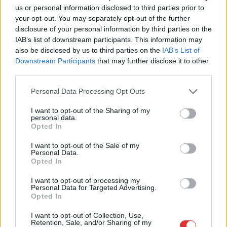
us or personal information disclosed to third parties prior to
your opt-out. You may separately opt-out of the further
disclosure of your personal information by third parties on the
IAB’s list of downstream participants. This information may
2026.08.05.
Kiss Lajos
also be disclosed by us to third parties on the
IAB’s List of
Ilyenek eddig a tapasztalatok a vendégektől – a
Downstream Participants
that may further disclose it to other
hőhullám miatt ingyenes a strandolás Szolnokon
third parties.
Ahogyan az lenni szokott Szolnokon, nem egységesen
Please note that this website/app uses one or more Google
Personal Data Processing Opt Outs
fogadják a helyiek az ingyenes strandolás lehetőségét, amit
services and may gather and store information including but
a...
not limited to your visit or usage behaviour. You may click to
I want to opt-out of the Sharing of my
personal data.
grant or deny consent to Google and its third-party tags to
Szolnok
Opted In
use your data for below specified purposes in below Google
consent section.
I want to opt-out of the Sale of my
Personal Data.
Opted In
I want to opt-out of processing my
Personal Data for Targeted Advertising.
Opted In
I want to opt-out of Collection, Use,
Retention, Sale, and/or Sharing of my