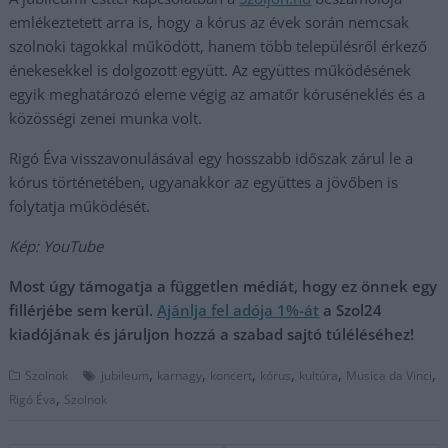
emlékeztetett arra is, hogy a kórus az évek során nemcsak
szolnoki tagokkal működött, hanem több településről érkező
énekesekkel is dolgozott együtt. Az együttes működésének
egyik meghatározó eleme végig az amatőr kóruséneklés és a
közösségi zenei munka volt.
Rigó Éva visszavonulásával egy hosszabb időszak zárul le a
kórus történetében, ugyanakkor az együttes a jövőben is
folytatja működését.
Kép: YouTube
Most úgy támogatja a független médiát, hogy ez önnek egy
fillérjébe sem kerül.
Ajánlja fel adója 1%-át
a Szol24
kiadójának és járuljon hozzá a szabad sajtó túléléséhez!
,
,
,
,
,
,
Szolnok
jubileum
karnagy
koncert
kórus
kultúra
Musica da Vinci
,
Rigó Éva
Szolnok