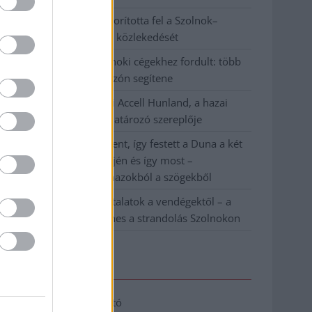
Váratlan fennakadás borította fel a Szolnok–
Kecskemét vasútvonal közlekedését
A polgármester a szolnoki cégekhez fordult: több
száz elbocsátott dolgozón segítene
Csődbe ment a tószegi Accell Hunland, a hazai
kerékpárgyártás meghatározó szereplője
Egyszer fent, egyszer lent, így festett a Duna a két
évvel ezelőtti árvíz idején és így most –
fotógyűjtemény ugyanazokból a szögekből
Ilyenek eddig a tapasztalatok a vendégektől – a
hőhullám miatt ingyenes a strandolás Szolnokon
Elérhetőség
Adatkezelési tájékoztató