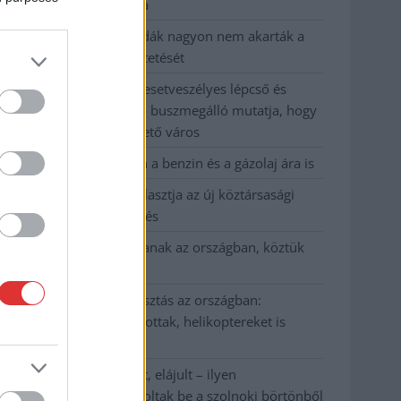
kevesebbet vittek haza
A Szolnok megyei gazdák nagyon nem akarták a
JÉGER további üzemeltetését
Csendélet 5.0: alig balesetveszélyes lépcső és
remek állapotban levő buszmegálló mutatja, hogy
Szolnok mennyire élhető város
Pénteken újra csökken a benzin és a gázolaj ára is
Napokon belül megválasztja az új köztársasági
elnököt az Országgyűlés
Kiterjedt tüzek pusztítanak az országban, köztük
Karcagon
Harmadfokú hőségriasztás az országban:
Szolnokon klímát javítottak, helikoptereket is
bevetettek a tüzeknél
A zárkában rosszul lett, elájult – ilyen
körülményekről számoltak be a szolnoki börtönből