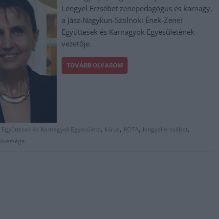
Lengyel Erzsébet zenepedagógus és karnagy,
a Jász-Nagykun-Szolnoki Ének-Zenei
Együttesek és Karnagyok Egyesületének
vezetője.
TOVÁBB OLVASOM
,
,
,
,
 Együttesek és Karnagyok Egyesülete
kórus
KÓTA
lengyel erzsébet
zövetsége