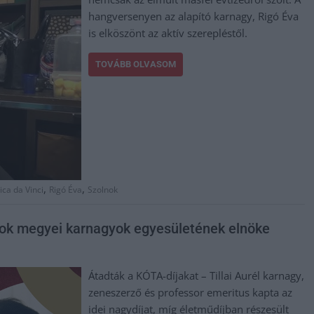
hangversenyen az alapító karnagy, Rigó Éva
is elköszönt az aktív szerepléstől.
TOVÁBB OLVASOM
,
,
ca da Vinci
Rigó Éva
Szolnok
nok megyei karnagyok egyesületének elnöke
Átadták a KÓTA-díjakat – Tillai Aurél karnagy,
zeneszerző és professor emeritus kapta az
idei nagydíjat, míg életműdíjban részesült