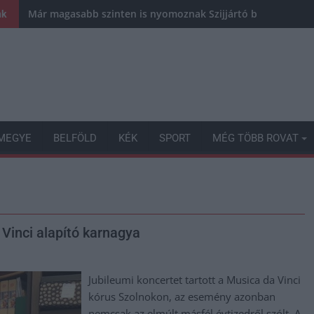
Már magasabb szinten is nyomoznak Szijjártó büntetőügyébe
nk
MEGYE
BELFÖLD
KÉK
SPORT
MÉG TÖBB ROVAT
 Vinci alapító karnagya
Jubileumi koncertet tartott a Musica da Vinci
kórus Szolnokon, az esemény azonban
nemcsak az elmúlt másfél évtizedről szólt. A