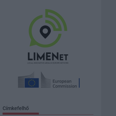
Címkefelhő