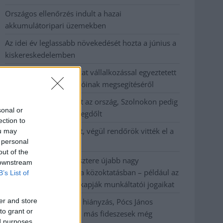
Országos ellenőrzés indult a hazai
akkumulátoripari üzemekben
Az idei év leglassabb növekedését hozta a június a
kiskereskedelemben
Györfi Mihály több tucat vállalkozással egyeztetett
a kerékpárgyár dolgozóinak megsegítéséről
41 fok fölé forrósodott az ország, Szolnokon pedig
sonal or
egy másik rekord is megdőlt
ection to
Egy telefonhívást akart, végül rendőrök vitték el a
ou may
 personal
mezőtúri férfit
out of the
A Tisza kormány minisztere újabb nagy
 downstream
változásokról döntött a közoktatásban – például az
B’s List of
iskolaigazgatók visszakapják munkáltatói jogaikat
er and store
Sok volt az igazolatlan hiányzás, Pócs János
to grant or
fizetéslevonást kapott, más fideszesek még
ed purposes