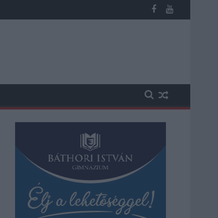
n, vesztegetés miatt 3 év letöltendőt kaphat és ez csak az egyi