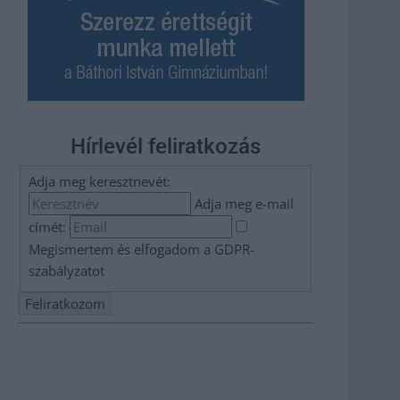
Hírlevél feliratkozás
Adja meg keresztnevét:
Adja meg e-mail
címét:
Megismertem és elfogadom a
GDPR-
szabályzat
ot
Nem szeretne lemaradni semmiről? Csak egy kattintás, és
hírlevelünk a legfrissebb információkkal és exkluzív
tartalmakkal hétről hétre postaládájába érkezik!