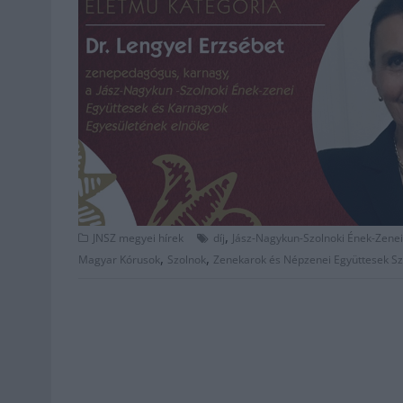
,
JNSZ megyei hírek
díj
Jász-Nagykun-Szolnoki Ének-Zenei
,
,
Magyar Kórusok
Szolnok
Zenekarok és Népzenei Együttesek S