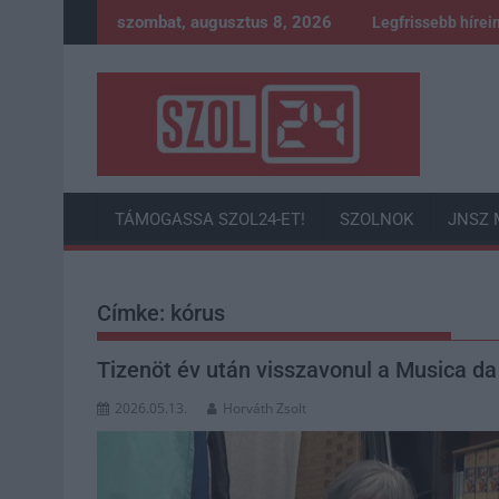
Skip
szombat, augusztus 8, 2026
Legfrissebb hírei
to
content
TÁMOGASSA SZOL24-ET!
SZOLNOK
JNSZ 
Címke:
kórus
Tizenöt év után visszavonul a Musica da
2026.05.13.
Horváth Zsolt