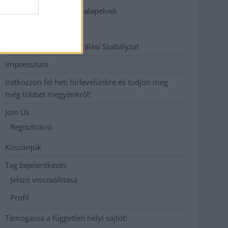
Etikai és függetlenségi alapelvek
Hirdetési árak
Hozzászólási és Moderálási Szabályzat
Impresszum
Iratkozzon fel heti hírlevelünkre és tudjon meg
még többet megyénkről!
Join Us
Regisztráció
Köszönjük
Tag bejelentkezés
Jelszó visszaállítása
Profil
Támogassa a független helyi sajtót!