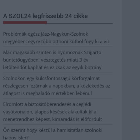
A SZOL24 legfrissebb 24 cikke
Problémák egész Jász-Nagykun-Szolnok
megyében: egyre több otthoni kútból fogy ki a víz
Már magasabb szinten is nyomoznak Szijjártó
büntetőügyében, vesztegetés miatt 3 év
letöltendőt kaphat és ez csak az egyik botrány
Szolnokon egy kulcsfontosságú körforgalmat
részlegesen lezárnak a napokban, a közlekedés az
átlagost is meghaladó mértékben lebénul
Elromlott a biztosítóberendezés a ceglédi
vasútvonalon, alapos késések alakultak ki a
menetrendhez képest, kimaradás is előfordult
Ön szerint hogy készül a hamisítatlan szolnoki
habos isler?