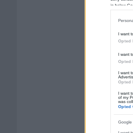
in below Go
Persona
I want t
Opted 
I want t
Opted 
I want 
Advertis
Opted 
I want t
of my P
was col
Opted 
Google 
I want t