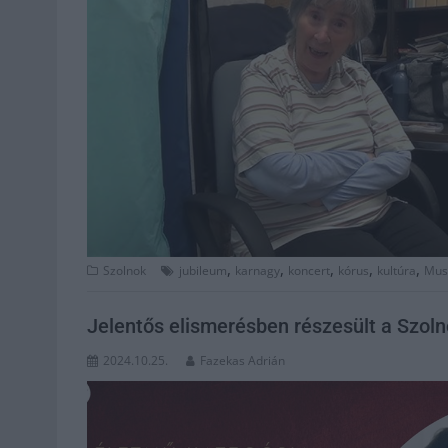
,
,
,
,
,
Szolnok
jubileum
karnagy
koncert
kórus
kultúra
Musi
Jelentős elismerésben részesült a Szol
2024.10.25.
Fazekas Adrián