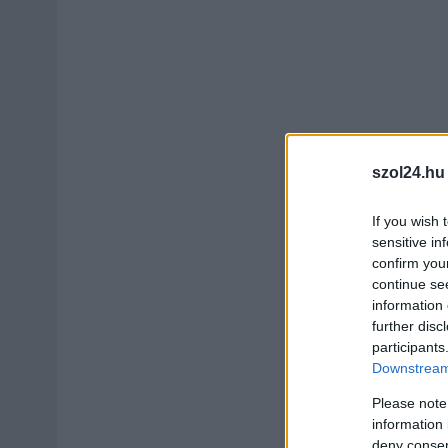
szol24.hu
If you wish 
sensitive in
confirm you
continue se
information 
further disc
participants
Downstream 
Please note
information 
deny consent