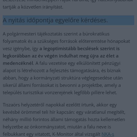
tartják a közvetlen irányítást.
A nyitás időpontja egyelőre kérdéses.
A polgármesteri tájékoztatás szerint a bürokratikus
folyamatok és a szükséges források előteremtése hónapokat
vesz igénybe, így
a legoptimistább becslések szerint is
legkorábban az év végén indulhat meg újra az élet a
medencéknél
. A falu vezetése egy elkülönített pénzügyi
alapot is létrehozott a fejlesztés támogatására, és bíznak
abban, hogy a kormányzati struktúra véglegesedése után
sikerül állami forrásokat is bevonni a projektbe, amely a
település turisztikai vonzerejének legfőbb pillére lehet.
Tiszaörs helyzetéről napokkal ezelőtt írtunk, akkor egy
kevésbé örömmel teli hír kapcsán: egy váratlanul megítélt,
néhány millió forintos állami támogatás hozta kellemetlen
helyzetbe az önkormányzatot, miután a falu neve is
felbukkant egy vitatott, K-Monitor által vizsgált
NKA-s