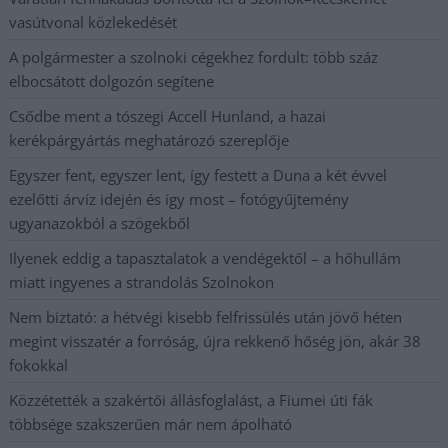
vasútvonal közlekedését
A polgármester a szolnoki cégekhez fordult: több száz
elbocsátott dolgozón segítene
Csődbe ment a tószegi Accell Hunland, a hazai
kerékpárgyártás meghatározó szereplője
Egyszer fent, egyszer lent, így festett a Duna a két évvel
ezelőtti árvíz idején és így most – fotógyűjtemény
ugyanazokból a szögekből
Ilyenek eddig a tapasztalatok a vendégektől – a hőhullám
miatt ingyenes a strandolás Szolnokon
Nem biztató: a hétvégi kisebb felfrissülés után jövő héten
megint visszatér a forróság, újra rekkenő hőség jön, akár 38
fokokkal
Közzétették a szakértői állásfoglalást, a Fiumei úti fák
többsége szakszerűen már nem ápolható