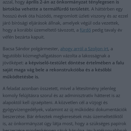
azzal, hogy
április 2-án az önkormányzat ténylegesen is
birtokba vehette a termálfürdő területét
. A háttérben egy
hosszú évek óta húzódó, megromlott üzleti viszony és az ezzel
járó bírósági eljárások állnak, amelyek végül oda vezettek,
hogy a korábbi üzemeltető távozott, a
fürdő
pedig tavaly év
véfén bezárta kapuit.
Bacsa Sándor polgármester,
ahogy arról a Szoljon írt
, a
legutóbbi közmeghallgatáson vázolta a lakosságnak a
jövőképet:
a képviselő-testület döntése értelmében a falu
saját maga vág bele a rekonstrukcióba és a későbbi
működtetésbe is.
A feladat azonban összetett, mivel a létesítmény jelenleg
komoly felújításra szorul és az adminisztratív hátteret is az
alapoktól kell újraépíteni. A közvetlen cél a vízjogi és
gyógyvízengedélyek, valamint az új működési dokumentációk
beszerzése. Bár érkeztek megkeresések más üzemeltetőktől
is, az önkormányzat úgy látja most, hogy a szükséges papírok
beszerzése mindenképpen rájuk hárulna, így hatékonyabbnak