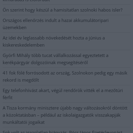
Ön szerint hogy készül a hamisítatlan szolnoki habos isler?
Országos ellenőrzés indult a hazai akkumulátoripari
üzemekben
Az idei év leglassabb növekedését hozta a június a
kiskereskedelemben
Györfi Mihály több tucat vállalkozással egyeztetett a
kerékpárgyár dolgozóinak megsegítéséről
41 fok fölé forrósodott az ország, Szolnokon pedig egy másik
rekord is megdőlt
Egy telefonhívást akart, végül rendőrök vitték el a mezőtúri
férfit
A Tisza kormány minisztere újabb nagy változásokról döntött
a közoktatásban – például az iskolaigazgatók visszakapják
munkáltatói jogaikat
Sok volt az igazolatlan hiányzás, Pócs János fizetéslevonást