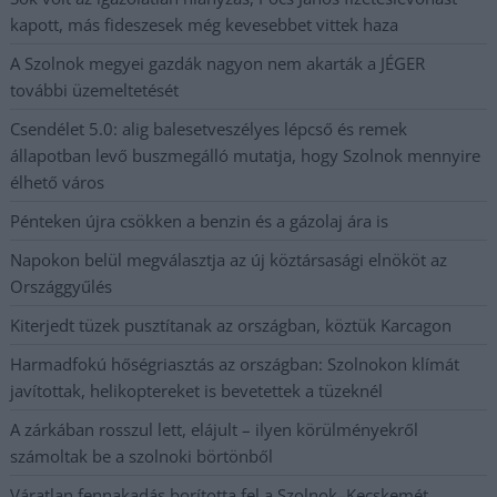
kapott, más fideszesek még kevesebbet vittek haza
A Szolnok megyei gazdák nagyon nem akarták a JÉGER
további üzemeltetését
Csendélet 5.0: alig balesetveszélyes lépcső és remek
állapotban levő buszmegálló mutatja, hogy Szolnok mennyire
élhető város
Pénteken újra csökken a benzin és a gázolaj ára is
Napokon belül megválasztja az új köztársasági elnököt az
Országgyűlés
Kiterjedt tüzek pusztítanak az országban, köztük Karcagon
Harmadfokú hőségriasztás az országban: Szolnokon klímát
javítottak, helikoptereket is bevetettek a tüzeknél
A zárkában rosszul lett, elájult – ilyen körülményekről
számoltak be a szolnoki börtönből
Váratlan fennakadás borította fel a Szolnok–Kecskemét