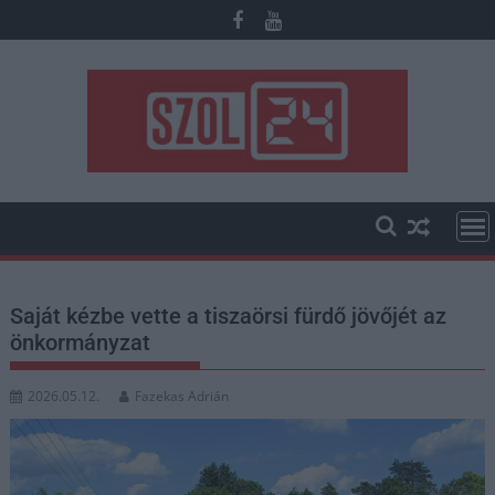
Skip
to
content
Saját kézbe vette a tiszaörsi fürdő jövőjét az
önkormányzat
2026.05.12.
Fazekas Adrián