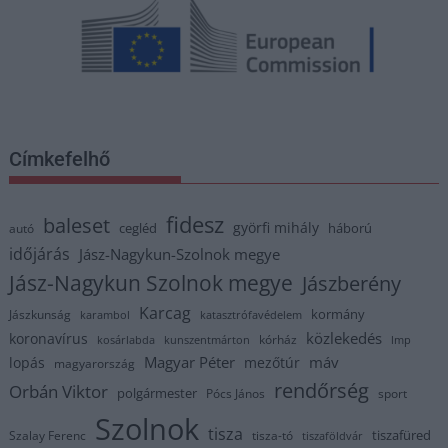
Címkefelhő
fidesz
baleset
györfi mihály
cegléd
háború
autó
időjárás
Jász-Nagykun-Szolnok megye
Jász-Nagykun Szolnok megye
Jászberény
Karcag
kormány
Jászkunság
karambol
katasztrófavédelem
közlekedés
koronavírus
kórház
kosárlabda
kunszentmárton
lmp
Magyar Péter
máv
lopás
mezőtúr
magyarország
rendőrség
Orbán Viktor
polgármester
Pócs János
sport
Szolnok
tisza
tiszafüred
Szalay Ferenc
tisza-tó
tiszaföldvár