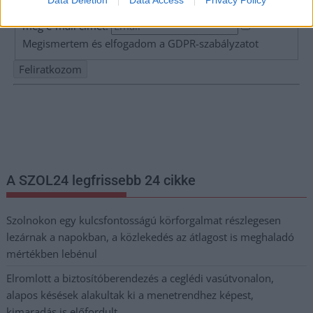
Data Deletion
Data Access
Privacy Policy
Adja meg keresztnevét:
Adja
meg e-mail címét:
Megismertem és elfogadom a
GDPR-szabályzat
ot
Nem szeretne lemaradni semmiről? Csak egy kattintás, és hírlevelünk a
legfrissebb információkkal és exkluzív tartalmakkal hétről hétre
postaládájába érkezik!
A SZOL24 legfrissebb 24 cikke
Szolnokon egy kulcsfontosságú körforgalmat részlegesen
lezárnak a napokban, a közlekedés az átlagost is meghaladó
mértékben lebénul
Elromlott a biztosítóberendezés a ceglédi vasútvonalon,
alapos késések alakultak ki a menetrendhez képest,
kimaradás is előfordult