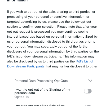
Information
If you wish to opt-out of the sale, sharing to third parties, or
processing of your personal or sensitive information for
targeted advertising by us, please use the below opt-out
section to confirm your selection. Please note that after your
opt-out request is processed you may continue seeing
interest-based ads based on personal information utilized by
us or personal information disclosed to third parties prior to
your opt-out. You may separately opt-out of the further
disclosure of your personal information by third parties on the
IAB’s list of downstream participants. This information may
also be disclosed by us to third parties on the
IAB’s List of
Downstream Participants
that may further disclose it to other
third parties.
2026.08.06.
Fazekas Adrián
Csődbe ment a tószegi Accell Hunland, a hazai
Please note that this website/app uses one or more Google
Personal Data Processing Opt Outs
kerékpárgyártás meghatározó szereplője
services and may gather and store information including but
Leállt a termelés a tószegi üzemben, miközben a holland
not limited to your visit or usage behaviour. You may click to
I want to opt-out of the Sharing of my
personal data.
anyavállalat fizetési haladékot kért. Az európai
grant or deny consent to Google and its third-party tags to
Opted In
use your data for below specified purposes in below Google
kerékpáripar...
consent section.
I want to opt-out of the Sale of my