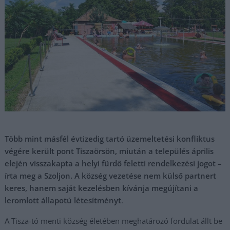
Több mint másfél évtizedig tartó üzemeltetési konfliktus
végére került pont Tiszaörsön, miután a település április
elején visszakapta a helyi fürdő feletti rendelkezési jogot –
írta meg a Szoljon. A község vezetése nem külső partnert
keres, hanem saját kezelésben kívánja megújítani a
leromlott állapotú létesítményt
.
A Tisza-tó menti község életében meghatározó fordulat állt be