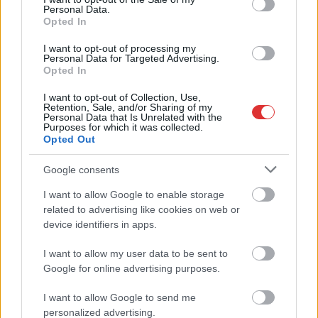
JNSZ megyei hírek
Personal Data.
Opted In
I want to opt-out of processing my
Personal Data for Targeted Advertising.
Opted In
I want to opt-out of Collection, Use,
Retention, Sale, and/or Sharing of my
Personal Data that Is Unrelated with the
Purposes for which it was collected.
Opted Out
Google consents
I want to allow Google to enable storage
related to advertising like cookies on web or
device identifiers in apps.
2026.08.05.
szol24.hu
Tánccal, zeneszóval és vásárral telik meg
I want to allow my user data to be sent to
Jászberény, indul a Csángó Fesztivál
Google for online advertising purposes.
Ismét a Kárpát-medencei folklór és a hagyományőrzés
központjává válik Jászberény, ma indul a XXXIV. Csángó
I want to allow Google to send me
Fesztivált....
personalized advertising.