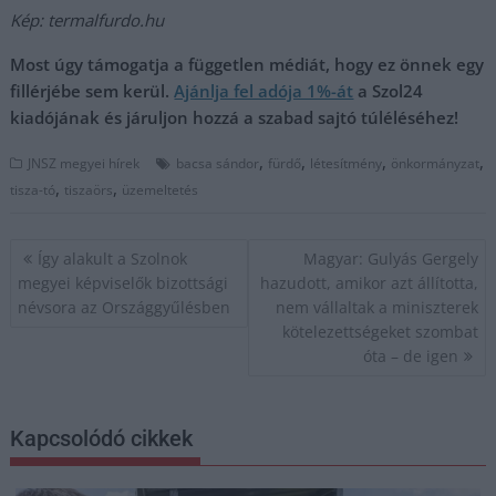
Kép: termalfurdo.hu
Most úgy támogatja a független médiát, hogy ez önnek egy
fillérjébe sem kerül.
Ajánlja fel adója 1%-át
a Szol24
kiadójának és járuljon hozzá a szabad sajtó túléléséhez!
,
,
,
,
JNSZ megyei hírek
bacsa sándor
fürdő
létesítmény
önkormányzat
,
,
tisza-tó
tiszaörs
üzemeltetés
Bejegyzés
Így alakult a Szolnok
Magyar: Gulyás Gergely
navigáció
megyei képviselők bizottsági
hazudott, amikor azt állította,
névsora az Országgyűlésben
nem vállaltak a miniszterek
kötelezettségeket szombat
óta – de igen
Kapcsolódó cikkek