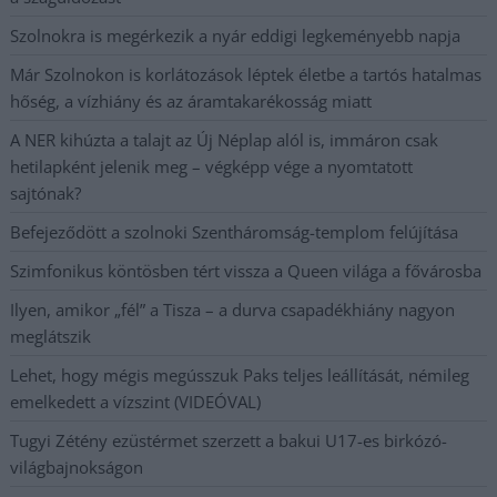
Szolnokra is megérkezik a nyár eddigi legkeményebb napja
Már Szolnokon is korlátozások léptek életbe a tartós hatalmas
hőség, a vízhiány és az áramtakarékosság miatt
A NER kihúzta a talajt az Új Néplap alól is, immáron csak
hetilapként jelenik meg – végképp vége a nyomtatott
sajtónak?
Befejeződött a szolnoki Szentháromság-templom felújítása
Szimfonikus köntösben tért vissza a Queen világa a fővárosba
Ilyen, amikor „fél” a Tisza – a durva csapadékhiány nagyon
meglátszik
Lehet, hogy mégis megússzuk Paks teljes leállítását, némileg
emelkedett a vízszint (VIDEÓVAL)
Tugyi Zétény ezüstérmet szerzett a bakui U17-es birkózó-
világbajnokságon