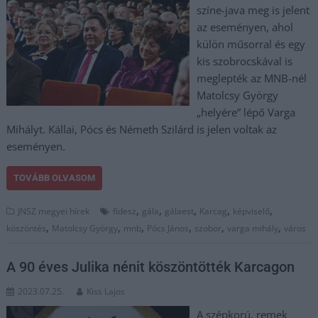
színe-java meg is jelent
az eseményen, ahol
külön műsorral és egy
kis szobrocskával is
meglepték az MNB-nél
Matolcsy György
„helyére” lépő Varga
Mihályt. Kállai, Pócs és Németh Szilárd is jelen voltak az
eseményen.
TOVÁBB OLVASOM
,
,
,
,
,
JNSZ megyei hírek
fidesz
gála
gálaest
Karcag
képviselő
,
,
,
,
,
,
köszöntés
Matolcsy György
mnb
Pócs János
szobor
varga mihály
város
A 90 éves Julika nénit köszöntötték Karcagon
2023.07.25.
Kiss Lajos
A szépkorú, remek