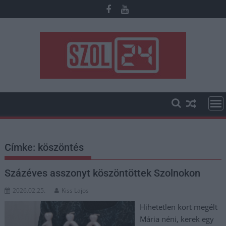
Skip
to
content
Címke:
köszöntés
Százéves asszonyt köszöntöttek Szolnokon
2026.02.25.
Kiss Lajos
Hihetetlen kort megélt
Mária néni, kerek egy