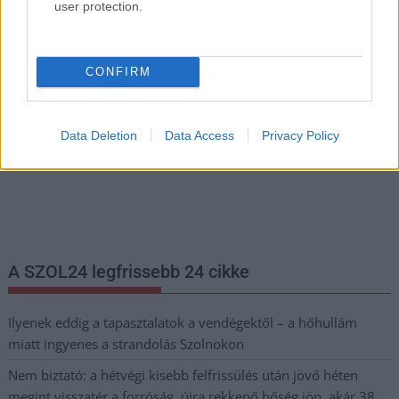
user protection.
Hírlevél feliratkozás
Adja meg keresztnevét:
Adja
CONFIRM
meg e-mail címét:
Megismertem és elfogadom a
GDPR-szabályzat
ot
Data Deletion
Data Access
Privacy Policy
Nem szeretne lemaradni semmiről? Csak egy kattintás, és hírlevelünk a
legfrissebb információkkal és exkluzív tartalmakkal hétről hétre
postaládájába érkezik!
A SZOL24 legfrissebb 24 cikke
Ilyenek eddig a tapasztalatok a vendégektől – a hőhullám
miatt ingyenes a strandolás Szolnokon
Nem biztató: a hétvégi kisebb felfrissülés után jövő héten
megint visszatér a forróság, újra rekkenő hőség jön, akár 38