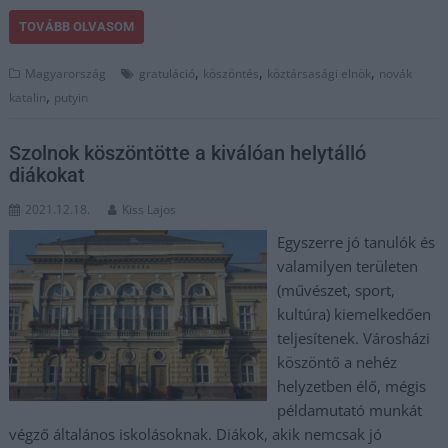
TOVÁBB OLVASOM
,
,
,
Magyarország
gratuláció
köszöntés
köztársasági elnök
novák
,
katalin
putyin
Szolnok köszöntötte a kiválóan helytálló
diákokat
2021.12.18.
Kiss Lajos
Egyszerre jó tanulók és
valamilyen területen
(művészet, sport,
kultúra) kiemelkedően
teljesítenek. Városházi
köszöntő a nehéz
helyzetben élő, mégis
példamutató munkát
végző általános iskolásoknak. Diákok, akik nemcsak jó