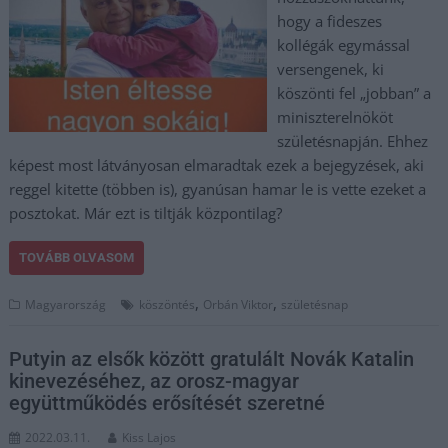
hogy a fideszes
kollégák egymással
versengenek, ki
köszönti fel „jobban” a
miniszterelnököt
születésnapján. Ehhez
képest most látványosan elmaradtak ezek a bejegyzések, aki
reggel kitette (többen is), gyanúsan hamar le is vette ezeket a
posztokat. Már ezt is tiltják központilag?
TOVÁBB OLVASOM
,
,
Magyarország
köszöntés
Orbán Viktor
születésnap
Putyin az elsők között gratulált Novák Katalin
kinevezéséhez, az orosz-magyar
együttműködés erősítését szeretné
2022.03.11.
Kiss Lajos