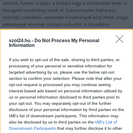
tanulók, hanem a sport, a kultúra vagy a művészetek terén is
kimagasló eredményt értek el. Valamennyien hátrányos
helyzetű családban, nehezebb körülmények közt élnek, mégis
példaképek lehetnek iskolatársaik előtt. A társadalmi
felzárkózás jegyében jutalmazta őket a város. Ahogyan azt a
polgármester mondta, senkit nem érhet tanulmányaiban
szol24.hu -
Do Not Process My Personal
hátrány csak azért, mert nehezebb körülmények között él.
Information
Erről a Szolnoktv.hu számolt be. Tíz általános iskolából, a
város…
If you wish to opt-out of the sale, sharing to third parties, or
processing of your personal or sensitive information for
targeted advertising by us, please use the below opt-out
TOVÁBB OLVASOM
section to confirm your selection. Please note that after your
opt-out request is processed you may continue seeing
,
,
,
,
Szolnok
általános iskolák
diákok
köszöntés
Szolnok
városháza
interest-based ads based on personal information utilized by
us or personal information disclosed to third parties prior to
Károly bácsi 101 éves, meg is osztotta a hosszú
your opt-out. You may separately opt-out of the further
élet titkát
disclosure of your personal information by third parties on the
IAB’s list of downstream participants. This information may
2021.10.06.
Kiss Lajos
also be disclosed by us to third parties on the
IAB’s List of
Downstream Participants
that may further disclose it to other
Nem kérdés, hogy