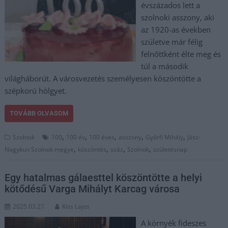
évszázados lett a
szolnoki asszony, aki
az 1920-as években
születve már félig
felnőttként élte meg és
túl a második
világháborút. A városvezetés személyesen köszöntötte a
szépkorú hölgyet.
TOVÁBB OLVASOM
,
,
,
,
,
Szolnok
100
100 év
100 éves
asszony
Győrfi Mihály
Jász-
,
,
,
,
Nagykun Szolnok megye
köszöntés
száz
Szolnok
születésnap
Egy hatalmas gálaesttel köszöntötte a helyi
kötődésű Varga Mihályt Karcag városa
2025.03.27.
Kiss Lajos
A környék fideszes