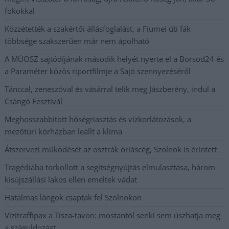
fokokkal
Közzétették a szakértői állásfoglalást, a Fiumei úti fák
többsége szakszerűen már nem ápolható
A MÚOSZ sajtódíjának második helyét nyerte el a Borsod24 és
a Paraméter közös riportfilmje a Sajó szennyezéséről
Tánccal, zeneszóval és vásárral telik meg Jászberény, indul a
Csángó Fesztivál
Meghosszabbított hőségriasztás és vízkorlátozások, a
mezőtúri kórházban leállt a klíma
Átszervezi működését az osztrák óriáscég, Szolnok is érintett
Tragédiába torkollott a segítségnyújtás elmulasztása, három
kisújszállási lakos ellen emeltek vádat
Hatalmas lángok csaptak fel Szolnokon
Vízitraffipax a Tisza-tavon: mostantól senki sem úszhatja meg
a száguldozást