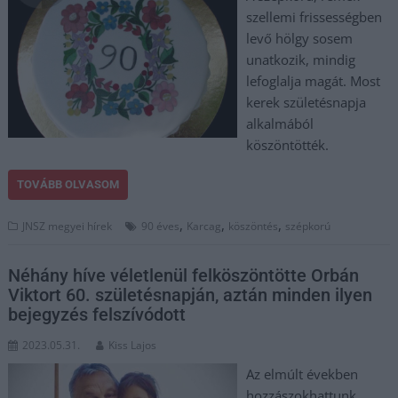
szellemi frissességben
levő hölgy sosem
unatkozik, mindig
lefoglalja magát. Most
kerek születésnapja
alkalmából
köszöntötték.
TOVÁBB OLVASOM
,
,
,
JNSZ megyei hírek
90 éves
Karcag
köszöntés
szépkorú
Néhány híve véletlenül felköszöntötte Orbán
Viktort 60. születésnapján, aztán minden ilyen
bejegyzés felszívódott
2023.05.31.
Kiss Lajos
Az elmúlt években
hozzászokhattunk,