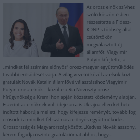
Az orosz elnök szívhez
szóló köszöntésben
részesítette a Fidesz-
KDNP-s többség által
csütörtökön
megválasztott új
államfőt. Vlagyimir
Putyin kifejtette, a
„mindkét fél számára előnyös” orosz-magyar együttműködés
további erősödését várja. A világ vezetői közül az elsők közt
gratulált Novák Katalin államfővé választásához Vlagyimir
Putyin orosz elnök – közölte a Ria Novoszty orosz
hírügynökség a Kreml honlapján közzétett közlemény alapján.
Eszerint az elnöknek volt ideje arra is Ukrajna ellen két hete
indított háborúja mellett, hogy kifejezze reményét, tovább fog
erősödni a mindkét fél számára előnyös együttműködés
Oroszország és Magyarország között. „Kedves Novák asszony,
kérem fogadja őszinte gratulációmat ahhoz, hogy…