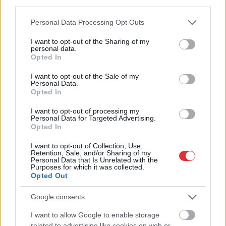
third parties.
szerencse is kell hozzá,
de a gyógyszermentes
Please note that this website/app uses one or more Google
Personal Data Processing Opt Outs
élet is hozzájárulhat
services and may gather and store information including but
not limited to your visit or usage behaviour. You may click to
I want to opt-out of the Sharing of my
most is a kisújszállási
personal data.
grant or deny consent to Google and its third-party tags to
férfi remek
Opted In
use your data for below specified purposes in below Google
egészségéhez.
consent section.
I want to opt-out of the Sale of my
Százegyedik születésna
Personal Data.
pját ünnepelhette Horváth Károly szeptember
Opted In
huszonkettedikén. A jeles napon az önkormányzat nevében
I want to opt-out of processing my
Tatár Zoltán alpolgármester és dr. Szél András aljegyző
Personal Data for Targeted Advertising.
Opted In
köszöntötték a szépkorút, aki ma is irigylésre méltó
egészségnek örvend. Gyógyszereket nem szed, orvost régen
I want to opt-out of Collection, Use,
látott. Na de mi a titka? Horváth Károly minapi köszöntésekor
Retention, Sale, and/or Sharing of my
Personal Data that Is Unrelated with the
erre csak annyit felelt: minden nap dolgozni kell egy kicsit. Ő
Purposes for which it was collected.
is így tesz, ráadásul emellett rejtvényt fejt, horgászik és
Opted Out
kertészkedik. Egészséges ételeket, sok zöldséget, vitamint…
Google consents
TOVÁBB OLVASOM
I want to allow Google to enable storage
related to advertising like cookies on web or