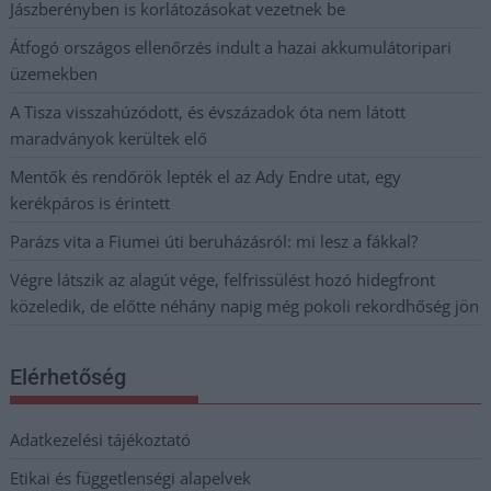
Jászberényben is korlátozásokat vezetnek be
Átfogó országos ellenőrzés indult a hazai akkumulátoripari
üzemekben
A Tisza visszahúzódott, és évszázadok óta nem látott
maradványok kerültek elő
Mentők és rendőrök lepték el az Ady Endre utat, egy
kerékpáros is érintett
Parázs vita a Fiumei úti beruházásról: mi lesz a fákkal?
Végre látszik az alagút vége, felfrissülést hozó hidegfront
közeledik, de előtte néhány napig még pokoli rekordhőség jön
Elérhetőség
Adatkezelési tájékoztató
Etikai és függetlenségi alapelvek