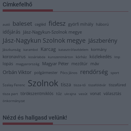
Címkefelhő
fidesz
baleset
györfi mihály
cegléd
háború
autó
időjárás
Jász-Nagykun-Szolnok megye
Jász-Nagykun Szolnok megye
Jászberény
Karcag
kormány
Jászkunság
karambol
katasztrófavédelem
közlekedés
koronavírus
kórház
kosárlabda
kunszentmárton
lmp
Magyar Péter
máv
lopás
mezőtúr
magyarország
rendőrség
Orbán Viktor
polgármester
Pócs János
sport
Szolnok
tisza
tiszafüred
Szalay Ferenc
tisza-tó
tiszaföldvár
törökszentmiklós
vonat
választás
tűz
tisza part
vasút
ukrajna
önkormányzat
Nézd és hallgasd velünk!